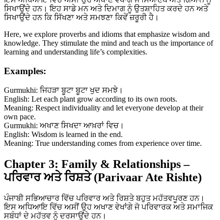
ਸਿਖਾਉਂਦੇ ਹਨ। ਇਹ ਸਾਡੇ ਮਨ ਅਤੇ ਦਿਮਾਗ ਨੂੰ ਉਤਸ਼ਾਹਿਤ ਕਰਦੇ ਹਨ ਅਤੇ
ਸਿਖਾਉਂਦੇ ਹਨ ਕਿ ਸਿੱਖਣਾ ਅਤੇ ਸਮਝਣਾ ਕਿਵੇਂ ਜ਼ਰੂਰੀ ਹੈ।
Here, we explore proverbs and idioms that emphasize wisdom and
knowledge. They stimulate the mind and teach us the importance of
learning and understanding life’s complexities.
Examples:
Gurmukhi: ਜਿਹੜਾ ਬੂਟਾ ਬੂਟਾ ਖੁਦ ਸਮਝੇ।
English: Let each plant grow according to its own roots.
Meaning: Respect individuality and let everyone develop at their
own pace.
Gurmukhi: ਅਖਾਣ ਸਿਖਦਾ ਆਖ਼ਰਾਂ ਵਿਚ।
English: Wisdom is learned in the end.
Meaning: True understanding comes from experience over time.
Chapter 3: Family & Relationships –
ਪਰਿਵਾਰ ਅਤੇ ਰਿਸ਼ਤੇ (Parivaar Ate Rishte)
ਪੰਜਾਬੀ ਸਭਿਆਚਾਰ ਵਿੱਚ ਪਰਿਵਾਰ ਅਤੇ ਰਿਸ਼ਤੇ ਬਹੁਤ ਮਹੱਤਵਪੂਰਣ ਹਨ।
ਇਸ ਅਧਿਆਇ ਵਿੱਚ ਅਸੀਂ ਉਹ ਅਖਾਣ ਵੇਖਾਂਗੇ ਜੋ ਪਰਿਵਾਰਕ ਅਤੇ ਸਮਾਜਿਕ
ਸਬੰਧਾਂ ਦੇ ਮਹੱਤਵ ਨੂੰ ਦਰਸਾਉਂਦੇ ਹਨ।