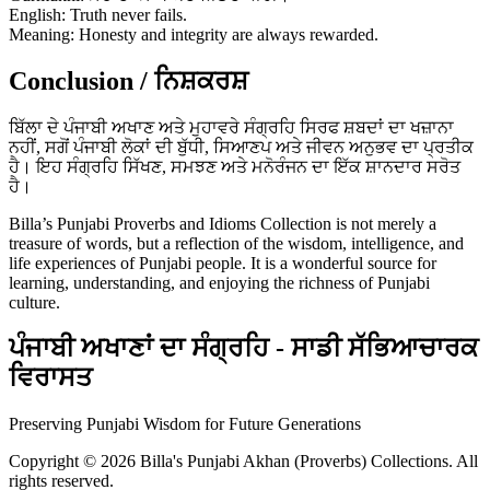
English: Truth never fails.
Meaning: Honesty and integrity are always rewarded.
Conclusion / ਨਿਸ਼ਕਰਸ਼
ਬਿੱਲਾ ਦੇ ਪੰਜਾਬੀ ਅਖਾਣ ਅਤੇ ਮੁਹਾਵਰੇ ਸੰਗ੍ਰਹਿ ਸਿਰਫ ਸ਼ਬਦਾਂ ਦਾ ਖਜ਼ਾਨਾ
ਨਹੀਂ, ਸਗੋਂ ਪੰਜਾਬੀ ਲੋਕਾਂ ਦੀ ਬੁੱਧੀ, ਸਿਆਣਪ ਅਤੇ ਜੀਵਨ ਅਨੁਭਵ ਦਾ ਪ੍ਰਤੀਕ
ਹੈ। ਇਹ ਸੰਗ੍ਰਹਿ ਸਿੱਖਣ, ਸਮਝਣ ਅਤੇ ਮਨੋਰੰਜਨ ਦਾ ਇੱਕ ਸ਼ਾਨਦਾਰ ਸਰੋਤ
ਹੈ।
Billa’s Punjabi Proverbs and Idioms Collection is not merely a
treasure of words, but a reflection of the wisdom, intelligence, and
life experiences of Punjabi people. It is a wonderful source for
learning, understanding, and enjoying the richness of Punjabi
culture.
ਪੰਜਾਬੀ ਅਖਾਣਾਂ ਦਾ ਸੰਗ੍ਰਹਿ - ਸਾਡੀ ਸੱਭਿਆਚਾਰਕ
ਵਿਰਾਸਤ
Preserving Punjabi Wisdom for Future Generations
Copyright © 2026 Billa's Punjabi Akhan (Proverbs) Collections. All
rights reserved.