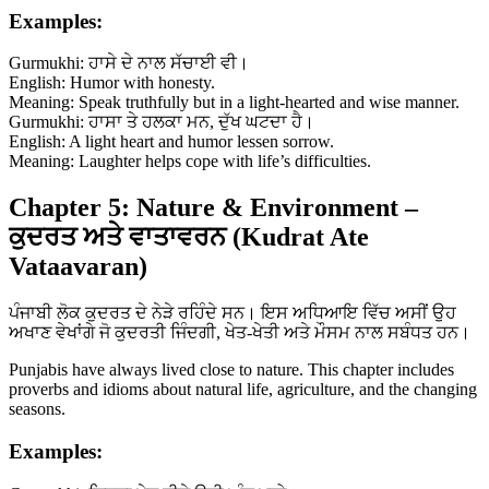
Examples:
Gurmukhi: ਹਾਸੇ ਦੇ ਨਾਲ ਸੱਚਾਈ ਵੀ।
English: Humor with honesty.
Meaning: Speak truthfully but in a light-hearted and wise manner.
Gurmukhi: ਹਾਸਾ ਤੇ ਹਲਕਾ ਮਨ, ਦੁੱਖ ਘਟਦਾ ਹੈ।
English: A light heart and humor lessen sorrow.
Meaning: Laughter helps cope with life’s difficulties.
Chapter 5: Nature & Environment –
ਕੁਦਰਤ ਅਤੇ ਵਾਤਾਵਰਨ (Kudrat Ate
Vataavaran)
ਪੰਜਾਬੀ ਲੋਕ ਕੁਦਰਤ ਦੇ ਨੇੜੇ ਰਹਿੰਦੇ ਸਨ। ਇਸ ਅਧਿਆਇ ਵਿੱਚ ਅਸੀਂ ਉਹ
ਅਖਾਣ ਵੇਖਾਂਗੇ ਜੋ ਕੁਦਰਤੀ ਜਿੰਦਗੀ, ਖੇਤ-ਖੇਤੀ ਅਤੇ ਮੌਸਮ ਨਾਲ ਸਬੰਧਤ ਹਨ।
Punjabis have always lived close to nature. This chapter includes
proverbs and idioms about natural life, agriculture, and the changing
seasons.
Examples: