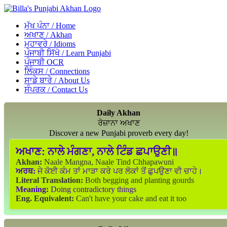
ਮੁੱਖ ਪੰਨਾ / Home
ਅਖਾਣ / Akhan
ਮੁਹਾਵਰੇ / Idioms
ਪੰਜਾਬੀ ਸਿੱਖੋ / Learn Punjabi
ਪੰਜਾਬੀ OCR
ਲਿੰਕਸ / Connections
ਸਾਡੇ ਬਾਰੇ / About Us
ਸੰਪਰਕ / Contact Us
Daily Akhan
ਰੋਜ਼ਾਨਾ ਅਖਾਣ
Discover a new Punjabi proverb every day!
ਅਖਾਣ:
ਨਾਲੇ ਮੰਗਣਾ, ਨਾਲੇ ਟਿੰਡ ਛਪਾਉਣੀ॥
Akhan:
Naale Mangna, Naale Tind Chhapawuni
ਅਰਥ:
ਜੇ ਕੋਈ ਕੰਮ ਤਾਂ ਮਾੜਾ ਕਰੇ ਪਰ ਲੋਕਾਂ ਤੋਂ ਛੁਪਉਣਾ ਵੀ ਚਾਹੇ।
Literal Translation:
Both begging and planting gourds
Meaning:
Doing contradictory things
Eng. Equivalent:
Can't have your cake and eat it too