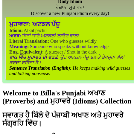
Daily Idiom
ਰੋਜ਼ਾਨਾ ਮੁਹਾਵਰਾ
Discover a new Punjabi idiom every day!
ਮੁਹਾਵਰਾ:
ਅਟਕਲ ਪੱਚੂ
Idiom:
Atkal pachu
ਅਰਥ:
ਬਿਨਾਂ ਜਾਣੇ ਅਟਕਲਾਂ ਲਾਉਣ ਵਾਲਾ
Literal Translation:
One who guesses wildly
Meaning:
Someone who speaks without knowledge
Eng. Equivalent:
A guesser / Shot in the dark
ਵਾਕ ਵਿੱਚ ਮੁਹਾਵਰੇ ਦੀ ਵਰਤੋਂ:
ਉਹ ਅਟਕਲ ਪੱਚੂ ਬਣ ਕੇ ਬੇਵਜ੍ਹਾ ਗੱਲਾਂ
ਕਰਦਾ ਰਹਿੰਦਾ ਹੈ।
Sentence Translation (English):
He keeps making wild guesses
and talking nonsense.
Welcome to Billa's Punjabi ਅਖਾਣ
(Proverbs) and ਮੁਹਾਵਰੇ (Idioms) Collection
ਸਵਾਗਤ ਹੈ ਬਿੱਲੇ ਦੇ ਪੰਜਾਬੀ ਅਖਾਣ ਅਤੇ ਮੁਹਾਵਰੇ
ਸੰਗ੍ਰਹਿ ਵਿੱਚ।