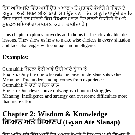
ਇਸ ਅਧਿਆਇ ਵਿੱਚ ਅਸੀਂ ਉਹ ਅਖਾਣ ਅਤੇ ਮੁਹਾਵਰੇ ਵੇਖਾਂਗੇ ਜੋ ਜੀਵਨ ਦੇ
ਅਨੁਭਵ ਅਤੇ ਸਿਖਲਾਈਆਂ ਬਾਰੇ ਸਿਖਾਉਂਦੇ ਹਨ। ਇਹ ਸਾਨੂੰ ਦਿਖਾਉਂਦੇ ਹਨ ਕਿ
ਕਿਸ ਤਰ੍ਹਾਂ ਹਰ ਸਥਿਤੀ ਵਿਚ ਸਿਆਣਪ ਨਾਲ ਚੋਣ ਕਰਨੀ ਚਾਹੀਦੀ ਹੈ ਅਤੇ
ਮੁਸ਼ਕਲ ਸਮਿਆਂ ਦਾ ਸਾਹਮਣਾ ਕਰਨਾ ਚਾਹੀਦਾ ਹੈ।
This chapter explores proverbs and idioms that teach valuable life
lessons. They show us how to make wise choices in every situation
and face challenges with courage and intelligence.
Examples:
Gurmukhi: ਜਿਹੜਾ ਰੋਟੀ ਖਾਵੇ ਉਹੀ ਖਾਣੇ ਨੂੰ ਸਮਝੇ।
English: Only the one who eats the bread understands its value.
Meaning: True understanding comes from experience.
Gurmukhi: ਸੌ ਚੋਟੀ ਤੇ ਇੱਕ ਚਾਲ।
English: One clever move outweighs a hundred struggles.
Meaning: Intelligence and strategy can overcome difficulties more
than mere effort.
Chapter 2: Wisdom & Knowledge –
ਗਿਆਨ ਅਤੇ ਸਿਆਣਪ (Gyan Ate Sianap)
ਇਸ ਅਧਿਆਇ ਵਿੱਚ ਅਸੀਂ ਉਹ ਅਖਾਣ ਵੇਖਾਂਗੇ ਜੋ ਸਿਆਣਪ ਅਤੇ ਗਿਆਨ ਨੂੰ