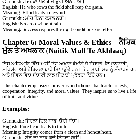
Gurmukhi: ਜਿਹੜਾ ਖੇਤ ਬੀਜੇ ਉਹੀ ਅੰਨ ਖਾਏ।
English: He who sows the field shall reap the grain.
Meaning: Effort leads to reward.
Gurmukhi: ਮੀਂਹ ਬਿਨਾਂ ਫਸਲ ਨਹੀਂ।
English: No crop without rain.
Meaning: Success requires the right conditions and effort.
Chapter 6: Moral Values & Ethics – ਨੈਤਿਕ
ਮੁੱਲ ਤੇ ਅਖਲਾਕ (Naitik Mull Te Akhlaaq)
ਇਸ ਅਧਿਆਇ ਵਿੱਚ ਅਸੀਂ ਉਹ ਅਖਾਣ ਵੇਖਾਂਗੇ ਜੋ ਸੱਚਾਈ, ਇਮਾਨਦਾਰੀ,
ਸਹਿਯੋਗ ਅਤੇ ਨੈਤਿਕਤਾ ਬਾਰੇ ਸਿਖਾਉਂਦੇ ਹਨ। ਇਹ ਸਾਡੀ ਸੋਚ ਨੂੰ ਸੰਵਾਰਦੇ ਹਨ
ਅਤੇ ਜੀਵਨ ਵਿਚ ਸੱਚਾਈ ਨਾਲ ਜੀਣ ਦੀ ਪ੍ਰੇਰਣਾ ਦਿੰਦੇ ਹਨ।
This chapter emphasizes proverbs and idioms that teach honesty,
cooperation, integrity, and moral values. They inspire us to live a life
of truth and virtue.
Examples:
Gurmukhi: ਜਿਹੜਾ ਦਿਲ ਸਾਫ, ਉਹੀ ਸੱਚਾ।
English: Pure heart leads to truth.
Meaning: Integrity comes from a clean and honest heart.
Gurmukhi: ਸੱਚ ਦਾ ਸਾਥ ਕਦੇ ਨਿੱਠਦਾ ਨਹੀਂ।