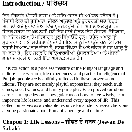
Introduction / ਪਰਿਚਯ
ਇਹ ਸੰਗ੍ਰਹਿ ਪੰਜਾਬੀ ਭਾਸ਼ਾ ਅਤੇ ਸਭਿਆਚਾਰ ਦੀ ਅਮੋਲਕ ਧਰੋਹਰ ਹੈ।
ਪੰਜਾਬੀ ਲੋਕਾਂ ਦੀ ਬੁੱਧੀਮਤਾ, ਜੀਵਨ ਅਨੁਭਵ ਅਤੇ ਦੂਰਦਰਸ਼ੀ ਸੋਚ ਇਨ੍ਹਾਂ
ਅਖਾਣਾਂ ਅਤੇ ਮੁਹਾਵਰਿਆਂ ਵਿੱਚ ਪ੍ਰਗਟ ਹੁੰਦੀ ਹੈ। ਅਖਾਣ ਅਤੇ ਮੁਹਾਵਰੇ
ਸਿਰਫ ਸ਼ਬਦਾਂ ਦਾ ਖੇਡ ਨਹੀਂ, ਸਗੋਂ ਇਹ ਸਾਡੇ ਜੀਵਨ ਵਿਚ ਸੱਚਾਈ, ਨੈਤਿਕਤਾ,
ਸਮਾਜਿਕ ਮੁੱਲ ਅਤੇ ਪਰਿਵਾਰਕ ਮੂਲ ਸਿੱਖਾਉਂਦੇ ਹਨ। ਹਰੇਕ ਅਖਾਣ ਜਾਂ
ਮੁਹਾਵਰਾ ਆਪਣੀ ਮਹੱਤਤਾ ਰੱਖਦਾ ਹੈ। ਇਹ ਸਾਨੂੰ ਸਿਖਾਉਂਦੇ ਹਨ ਕਿ ਕਿਸ
ਤਰ੍ਹਾਂ ਸਿਆਣਪ ਨਾਲ ਜੀਣਾ ਹੈ, ਸਬਕ ਸਿੱਖਣਾ ਹੈ ਅਤੇ ਜੀਵਨ ਦੇ ਹਰ ਪਹਲੂ ਨੂੰ
ਸਮਝਣਾ ਹੈ। ਇਹ ਸੰਗ੍ਰਹਿ ਵਿਦਿਆਰਥੀਆਂ, ਸ਼ੋਧਕਰਤਿਆਂ ਅਤੇ ਪੰਜਾਬੀ
ਭਾਸ਼ਾ ਦੇ ਪ੍ਰੇਮੀਆਂ ਲਈ ਇੱਕ ਅਮੋਲਕ ਸਰੋਤ ਹੈ।
This collection is a priceless treasure of the Punjabi language and
culture. The wisdom, life experiences, and practical intelligence of
Punjabi people are beautifully reflected in these proverbs and
idioms. They are not merely playful expressions; they teach truth,
ethics, social values, and family principles. Each proverb or idiom
carries a unique lesson. They guide us on how to live wisely, learn
important life lessons, and understand every aspect of life. This
collection serves as a valuable resource for students, researchers, and
anyone passionate about Punjabi language and culture.
Chapter 1: Life Lessons – ਜੀਵਨ ਦੇ ਸਬਕ (Jeevan De
Sabak)