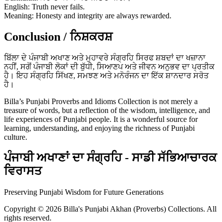
English: Truth never fails.
Meaning: Honesty and integrity are always rewarded.
Conclusion / ਨਿਸ਼ਕਰਸ਼
ਬਿੱਲਾ ਦੇ ਪੰਜਾਬੀ ਅਖਾਣ ਅਤੇ ਮੁਹਾਵਰੇ ਸੰਗ੍ਰਹਿ ਸਿਰਫ ਸ਼ਬਦਾਂ ਦਾ ਖਜ਼ਾਨਾ
ਨਹੀਂ, ਸਗੋਂ ਪੰਜਾਬੀ ਲੋਕਾਂ ਦੀ ਬੁੱਧੀ, ਸਿਆਣਪ ਅਤੇ ਜੀਵਨ ਅਨੁਭਵ ਦਾ ਪ੍ਰਤੀਕ
ਹੈ। ਇਹ ਸੰਗ੍ਰਹਿ ਸਿੱਖਣ, ਸਮਝਣ ਅਤੇ ਮਨੋਰੰਜਨ ਦਾ ਇੱਕ ਸ਼ਾਨਦਾਰ ਸਰੋਤ
ਹੈ।
Billa’s Punjabi Proverbs and Idioms Collection is not merely a
treasure of words, but a reflection of the wisdom, intelligence, and
life experiences of Punjabi people. It is a wonderful source for
learning, understanding, and enjoying the richness of Punjabi
culture.
ਪੰਜਾਬੀ ਅਖਾਣਾਂ ਦਾ ਸੰਗ੍ਰਹਿ - ਸਾਡੀ ਸੱਭਿਆਚਾਰਕ
ਵਿਰਾਸਤ
Preserving Punjabi Wisdom for Future Generations
Copyright © 2026 Billa's Punjabi Akhan (Proverbs) Collections. All
rights reserved.