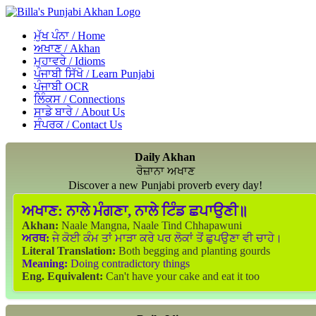
ਮੁੱਖ ਪੰਨਾ / Home
ਅਖਾਣ / Akhan
ਮੁਹਾਵਰੇ / Idioms
ਪੰਜਾਬੀ ਸਿੱਖੋ / Learn Punjabi
ਪੰਜਾਬੀ OCR
ਲਿੰਕਸ / Connections
ਸਾਡੇ ਬਾਰੇ / About Us
ਸੰਪਰਕ / Contact Us
Daily Akhan
ਰੋਜ਼ਾਨਾ ਅਖਾਣ
Discover a new Punjabi proverb every day!
ਅਖਾਣ:
ਨਾਲੇ ਮੰਗਣਾ, ਨਾਲੇ ਟਿੰਡ ਛਪਾਉਣੀ॥
Akhan:
Naale Mangna, Naale Tind Chhapawuni
ਅਰਥ:
ਜੇ ਕੋਈ ਕੰਮ ਤਾਂ ਮਾੜਾ ਕਰੇ ਪਰ ਲੋਕਾਂ ਤੋਂ ਛੁਪਉਣਾ ਵੀ ਚਾਹੇ।
Literal Translation:
Both begging and planting gourds
Meaning:
Doing contradictory things
Eng. Equivalent:
Can't have your cake and eat it too