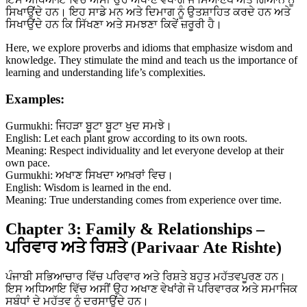
ਸਿਖਾਉਂਦੇ ਹਨ। ਇਹ ਸਾਡੇ ਮਨ ਅਤੇ ਦਿਮਾਗ ਨੂੰ ਉਤਸ਼ਾਹਿਤ ਕਰਦੇ ਹਨ ਅਤੇ
ਸਿਖਾਉਂਦੇ ਹਨ ਕਿ ਸਿੱਖਣਾ ਅਤੇ ਸਮਝਣਾ ਕਿਵੇਂ ਜ਼ਰੂਰੀ ਹੈ।
Here, we explore proverbs and idioms that emphasize wisdom and
knowledge. They stimulate the mind and teach us the importance of
learning and understanding life’s complexities.
Examples:
Gurmukhi: ਜਿਹੜਾ ਬੂਟਾ ਬੂਟਾ ਖੁਦ ਸਮਝੇ।
English: Let each plant grow according to its own roots.
Meaning: Respect individuality and let everyone develop at their
own pace.
Gurmukhi: ਅਖਾਣ ਸਿਖਦਾ ਆਖ਼ਰਾਂ ਵਿਚ।
English: Wisdom is learned in the end.
Meaning: True understanding comes from experience over time.
Chapter 3: Family & Relationships –
ਪਰਿਵਾਰ ਅਤੇ ਰਿਸ਼ਤੇ (Parivaar Ate Rishte)
ਪੰਜਾਬੀ ਸਭਿਆਚਾਰ ਵਿੱਚ ਪਰਿਵਾਰ ਅਤੇ ਰਿਸ਼ਤੇ ਬਹੁਤ ਮਹੱਤਵਪੂਰਣ ਹਨ।
ਇਸ ਅਧਿਆਇ ਵਿੱਚ ਅਸੀਂ ਉਹ ਅਖਾਣ ਵੇਖਾਂਗੇ ਜੋ ਪਰਿਵਾਰਕ ਅਤੇ ਸਮਾਜਿਕ
ਸਬੰਧਾਂ ਦੇ ਮਹੱਤਵ ਨੂੰ ਦਰਸਾਉਂਦੇ ਹਨ।