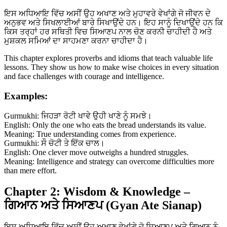
ਇਸ ਅਧਿਆਇ ਵਿੱਚ ਅਸੀਂ ਉਹ ਅਖਾਣ ਅਤੇ ਮੁਹਾਵਰੇ ਵੇਖਾਂਗੇ ਜੋ ਜੀਵਨ ਦੇ
ਅਨੁਭਵ ਅਤੇ ਸਿਖਲਾਈਆਂ ਬਾਰੇ ਸਿਖਾਉਂਦੇ ਹਨ। ਇਹ ਸਾਨੂੰ ਦਿਖਾਉਂਦੇ ਹਨ ਕਿ
ਕਿਸ ਤਰ੍ਹਾਂ ਹਰ ਸਥਿਤੀ ਵਿਚ ਸਿਆਣਪ ਨਾਲ ਚੋਣ ਕਰਨੀ ਚਾਹੀਦੀ ਹੈ ਅਤੇ
ਮੁਸ਼ਕਲ ਸਮਿਆਂ ਦਾ ਸਾਹਮਣਾ ਕਰਨਾ ਚਾਹੀਦਾ ਹੈ।
This chapter explores proverbs and idioms that teach valuable life
lessons. They show us how to make wise choices in every situation
and face challenges with courage and intelligence.
Examples:
Gurmukhi: ਜਿਹੜਾ ਰੋਟੀ ਖਾਵੇ ਉਹੀ ਖਾਣੇ ਨੂੰ ਸਮਝੇ।
English: Only the one who eats the bread understands its value.
Meaning: True understanding comes from experience.
Gurmukhi: ਸੌ ਚੋਟੀ ਤੇ ਇੱਕ ਚਾਲ।
English: One clever move outweighs a hundred struggles.
Meaning: Intelligence and strategy can overcome difficulties more
than mere effort.
Chapter 2: Wisdom & Knowledge –
ਗਿਆਨ ਅਤੇ ਸਿਆਣਪ (Gyan Ate Sianap)
ਇਸ ਅਧਿਆਇ ਵਿੱਚ ਅਸੀਂ ਉਹ ਅਖਾਣ ਵੇਖਾਂਗੇ ਜੋ ਸਿਆਣਪ ਅਤੇ ਗਿਆਨ ਨੂੰ