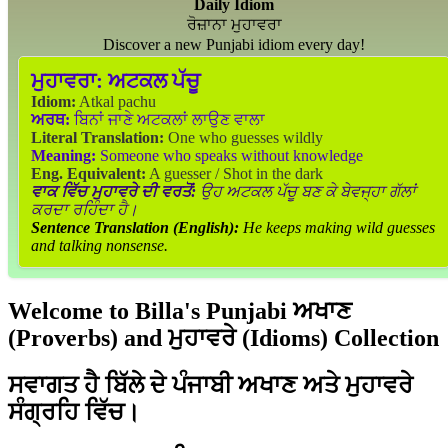
Daily Idiom
ਰੋਜ਼ਾਨਾ ਮੁਹਾਵਰਾ
Discover a new Punjabi idiom every day!
ਮੁਹਾਵਰਾ:
ਅਟਕਲ ਪੱਚੂ
Idiom:
Atkal pachu
ਅਰਥ:
ਬਿਨਾਂ ਜਾਣੇ ਅਟਕਲਾਂ ਲਾਉਣ ਵਾਲਾ
Literal Translation:
One who guesses wildly
Meaning:
Someone who speaks without knowledge
Eng. Equivalent:
A guesser / Shot in the dark
ਵਾਕ ਵਿੱਚ ਮੁਹਾਵਰੇ ਦੀ ਵਰਤੋਂ:
ਉਹ ਅਟਕਲ ਪੱਚੂ ਬਣ ਕੇ ਬੇਵਜ੍ਹਾ ਗੱਲਾਂ
ਕਰਦਾ ਰਹਿੰਦਾ ਹੈ।
Sentence Translation (English):
He keeps making wild guesses
and talking nonsense.
Welcome to Billa's Punjabi ਅਖਾਣ
(Proverbs) and ਮੁਹਾਵਰੇ (Idioms) Collection
ਸਵਾਗਤ ਹੈ ਬਿੱਲੇ ਦੇ ਪੰਜਾਬੀ ਅਖਾਣ ਅਤੇ ਮੁਹਾਵਰੇ
ਸੰਗ੍ਰਹਿ ਵਿੱਚ।