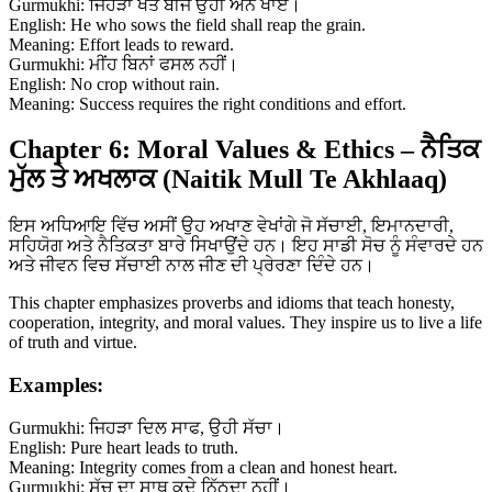
Gurmukhi: ਜਿਹੜਾ ਖੇਤ ਬੀਜੇ ਉਹੀ ਅੰਨ ਖਾਏ।
English: He who sows the field shall reap the grain.
Meaning: Effort leads to reward.
Gurmukhi: ਮੀਂਹ ਬਿਨਾਂ ਫਸਲ ਨਹੀਂ।
English: No crop without rain.
Meaning: Success requires the right conditions and effort.
Chapter 6: Moral Values & Ethics – ਨੈਤਿਕ
ਮੁੱਲ ਤੇ ਅਖਲਾਕ (Naitik Mull Te Akhlaaq)
ਇਸ ਅਧਿਆਇ ਵਿੱਚ ਅਸੀਂ ਉਹ ਅਖਾਣ ਵੇਖਾਂਗੇ ਜੋ ਸੱਚਾਈ, ਇਮਾਨਦਾਰੀ,
ਸਹਿਯੋਗ ਅਤੇ ਨੈਤਿਕਤਾ ਬਾਰੇ ਸਿਖਾਉਂਦੇ ਹਨ। ਇਹ ਸਾਡੀ ਸੋਚ ਨੂੰ ਸੰਵਾਰਦੇ ਹਨ
ਅਤੇ ਜੀਵਨ ਵਿਚ ਸੱਚਾਈ ਨਾਲ ਜੀਣ ਦੀ ਪ੍ਰੇਰਣਾ ਦਿੰਦੇ ਹਨ।
This chapter emphasizes proverbs and idioms that teach honesty,
cooperation, integrity, and moral values. They inspire us to live a life
of truth and virtue.
Examples:
Gurmukhi: ਜਿਹੜਾ ਦਿਲ ਸਾਫ, ਉਹੀ ਸੱਚਾ।
English: Pure heart leads to truth.
Meaning: Integrity comes from a clean and honest heart.
Gurmukhi: ਸੱਚ ਦਾ ਸਾਥ ਕਦੇ ਨਿੱਠਦਾ ਨਹੀਂ।