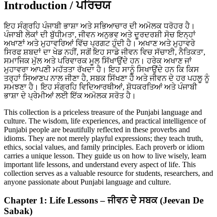
Introduction / ਪਰਿਚਯ
ਇਹ ਸੰਗ੍ਰਹਿ ਪੰਜਾਬੀ ਭਾਸ਼ਾ ਅਤੇ ਸਭਿਆਚਾਰ ਦੀ ਅਮੋਲਕ ਧਰੋਹਰ ਹੈ।
ਪੰਜਾਬੀ ਲੋਕਾਂ ਦੀ ਬੁੱਧੀਮਤਾ, ਜੀਵਨ ਅਨੁਭਵ ਅਤੇ ਦੂਰਦਰਸ਼ੀ ਸੋਚ ਇਨ੍ਹਾਂ
ਅਖਾਣਾਂ ਅਤੇ ਮੁਹਾਵਰਿਆਂ ਵਿੱਚ ਪ੍ਰਗਟ ਹੁੰਦੀ ਹੈ। ਅਖਾਣ ਅਤੇ ਮੁਹਾਵਰੇ
ਸਿਰਫ ਸ਼ਬਦਾਂ ਦਾ ਖੇਡ ਨਹੀਂ, ਸਗੋਂ ਇਹ ਸਾਡੇ ਜੀਵਨ ਵਿਚ ਸੱਚਾਈ, ਨੈਤਿਕਤਾ,
ਸਮਾਜਿਕ ਮੁੱਲ ਅਤੇ ਪਰਿਵਾਰਕ ਮੂਲ ਸਿੱਖਾਉਂਦੇ ਹਨ। ਹਰੇਕ ਅਖਾਣ ਜਾਂ
ਮੁਹਾਵਰਾ ਆਪਣੀ ਮਹੱਤਤਾ ਰੱਖਦਾ ਹੈ। ਇਹ ਸਾਨੂੰ ਸਿਖਾਉਂਦੇ ਹਨ ਕਿ ਕਿਸ
ਤਰ੍ਹਾਂ ਸਿਆਣਪ ਨਾਲ ਜੀਣਾ ਹੈ, ਸਬਕ ਸਿੱਖਣਾ ਹੈ ਅਤੇ ਜੀਵਨ ਦੇ ਹਰ ਪਹਲੂ ਨੂੰ
ਸਮਝਣਾ ਹੈ। ਇਹ ਸੰਗ੍ਰਹਿ ਵਿਦਿਆਰਥੀਆਂ, ਸ਼ੋਧਕਰਤਿਆਂ ਅਤੇ ਪੰਜਾਬੀ
ਭਾਸ਼ਾ ਦੇ ਪ੍ਰੇਮੀਆਂ ਲਈ ਇੱਕ ਅਮੋਲਕ ਸਰੋਤ ਹੈ।
This collection is a priceless treasure of the Punjabi language and
culture. The wisdom, life experiences, and practical intelligence of
Punjabi people are beautifully reflected in these proverbs and
idioms. They are not merely playful expressions; they teach truth,
ethics, social values, and family principles. Each proverb or idiom
carries a unique lesson. They guide us on how to live wisely, learn
important life lessons, and understand every aspect of life. This
collection serves as a valuable resource for students, researchers, and
anyone passionate about Punjabi language and culture.
Chapter 1: Life Lessons – ਜੀਵਨ ਦੇ ਸਬਕ (Jeevan De
Sabak)