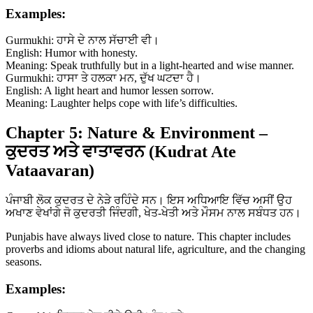
Examples:
Gurmukhi: ਹਾਸੇ ਦੇ ਨਾਲ ਸੱਚਾਈ ਵੀ।
English: Humor with honesty.
Meaning: Speak truthfully but in a light-hearted and wise manner.
Gurmukhi: ਹਾਸਾ ਤੇ ਹਲਕਾ ਮਨ, ਦੁੱਖ ਘਟਦਾ ਹੈ।
English: A light heart and humor lessen sorrow.
Meaning: Laughter helps cope with life’s difficulties.
Chapter 5: Nature & Environment –
ਕੁਦਰਤ ਅਤੇ ਵਾਤਾਵਰਨ (Kudrat Ate
Vataavaran)
ਪੰਜਾਬੀ ਲੋਕ ਕੁਦਰਤ ਦੇ ਨੇੜੇ ਰਹਿੰਦੇ ਸਨ। ਇਸ ਅਧਿਆਇ ਵਿੱਚ ਅਸੀਂ ਉਹ
ਅਖਾਣ ਵੇਖਾਂਗੇ ਜੋ ਕੁਦਰਤੀ ਜਿੰਦਗੀ, ਖੇਤ-ਖੇਤੀ ਅਤੇ ਮੌਸਮ ਨਾਲ ਸਬੰਧਤ ਹਨ।
Punjabis have always lived close to nature. This chapter includes
proverbs and idioms about natural life, agriculture, and the changing
seasons.
Examples: