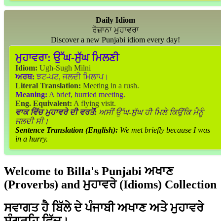
Daily Idiom
ਰੋਜ਼ਾਨਾ ਮੁਹਾਵਰਾ
Discover a new Punjabi idiom every day!
ਮੁਹਾਵਰਾ:
ਉੱਘ-ਸੁੱਘ ਮਿਲਣੀ
Idiom:
Ugh-Sugh Milni
ਅਰਥ:
ਝਟ-ਪਟ, ਜਲਦੀ ਮਿਲਾਪ।
Literal Translation:
Meeting in a rush.
Meaning:
A brief, hurried meeting.
Eng. Equivalent:
A flying visit.
ਵਾਕ ਵਿੱਚ ਮੁਹਾਵਰੇ ਦੀ ਵਰਤੋਂ:
ਅਸੀਂ ਉੱਘ-ਸੁੱਘ ਹੀ ਮਿਲੇ ਕਿਉਂਕਿ ਮੈਨੂੰ
ਜਲਦੀ ਸੀ।
Sentence Translation (English):
We met briefly because I was
in a hurry.
Welcome to Billa's Punjabi ਅਖਾਣ
(Proverbs) and ਮੁਹਾਵਰੇ (Idioms) Collection
ਸਵਾਗਤ ਹੈ ਬਿੱਲੇ ਦੇ ਪੰਜਾਬੀ ਅਖਾਣ ਅਤੇ ਮੁਹਾਵਰੇ
ਸੰਗ੍ਰਹਿ ਵਿੱਚ।