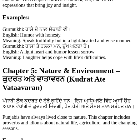
expressions that bring joy and insight.
Examples:
Gurmukhi: ਹਾਸੇ ਦੇ ਨਾਲ ਸੱਚਾਈ ਵੀ।
English: Humor with honesty.
Meaning: Speak truthfully but in a light-hearted and wise manner.
Gurmukhi: ਹਾਸਾ ਤੇ ਹਲਕਾ ਮਨ, ਦੁੱਖ ਘਟਦਾ ਹੈ।
English: A light heart and humor lessen sorrow.
Meaning: Laughter helps cope with life’s difficulties.
Chapter 5: Nature & Environment –
ਕੁਦਰਤ ਅਤੇ ਵਾਤਾਵਰਨ (Kudrat Ate
Vataavaran)
ਪੰਜਾਬੀ ਲੋਕ ਕੁਦਰਤ ਦੇ ਨੇੜੇ ਰਹਿੰਦੇ ਸਨ। ਇਸ ਅਧਿਆਇ ਵਿੱਚ ਅਸੀਂ ਉਹ
ਅਖਾਣ ਵੇਖਾਂਗੇ ਜੋ ਕੁਦਰਤੀ ਜਿੰਦਗੀ, ਖੇਤ-ਖੇਤੀ ਅਤੇ ਮੌਸਮ ਨਾਲ ਸਬੰਧਤ ਹਨ।
Punjabis have always lived close to nature. This chapter includes
proverbs and idioms about natural life, agriculture, and the changing
seasons.