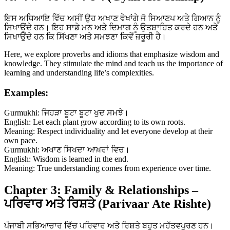
ਇਸ ਅਧਿਆਇ ਵਿੱਚ ਅਸੀਂ ਉਹ ਅਖਾਣ ਵੇਖਾਂਗੇ ਜੋ ਸਿਆਣਪ ਅਤੇ ਗਿਆਨ ਨੂੰ
ਸਿਖਾਉਂਦੇ ਹਨ। ਇਹ ਸਾਡੇ ਮਨ ਅਤੇ ਦਿਮਾਗ ਨੂੰ ਉਤਸ਼ਾਹਿਤ ਕਰਦੇ ਹਨ ਅਤੇ
ਸਿਖਾਉਂਦੇ ਹਨ ਕਿ ਸਿੱਖਣਾ ਅਤੇ ਸਮਝਣਾ ਕਿਵੇਂ ਜ਼ਰੂਰੀ ਹੈ।
Here, we explore proverbs and idioms that emphasize wisdom and
knowledge. They stimulate the mind and teach us the importance of
learning and understanding life’s complexities.
Examples:
Gurmukhi: ਜਿਹੜਾ ਬੂਟਾ ਬੂਟਾ ਖੁਦ ਸਮਝੇ।
English: Let each plant grow according to its own roots.
Meaning: Respect individuality and let everyone develop at their
own pace.
Gurmukhi: ਅਖਾਣ ਸਿਖਦਾ ਆਖ਼ਰਾਂ ਵਿਚ।
English: Wisdom is learned in the end.
Meaning: True understanding comes from experience over time.
Chapter 3: Family & Relationships –
ਪਰਿਵਾਰ ਅਤੇ ਰਿਸ਼ਤੇ (Parivaar Ate Rishte)
ਪੰਜਾਬੀ ਸਭਿਆਚਾਰ ਵਿੱਚ ਪਰਿਵਾਰ ਅਤੇ ਰਿਸ਼ਤੇ ਬਹੁਤ ਮਹੱਤਵਪੂਰਣ ਹਨ।