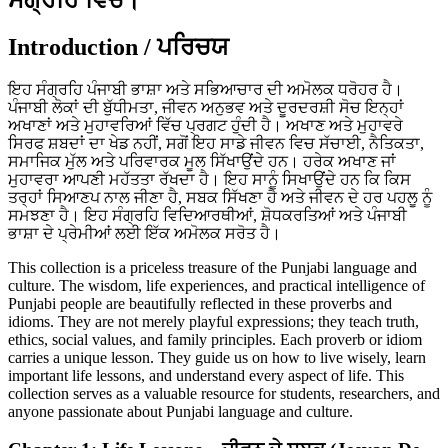
Introduction / ਪਰਿਚਯ
ਇਹ ਸੰਗ੍ਰਹਿ ਪੰਜਾਬੀ ਭਾਸ਼ਾ ਅਤੇ ਸਭਿਆਚਾਰ ਦੀ ਅਮੋਲਕ ਧਰੋਹਰ ਹੈ।
ਪੰਜਾਬੀ ਲੋਕਾਂ ਦੀ ਬੁੱਧੀਮਤਾ, ਜੀਵਨ ਅਨੁਭਵ ਅਤੇ ਦੂਰਦਰਸ਼ੀ ਸੋਚ ਇਨ੍ਹਾਂ
ਅਖਾਣਾਂ ਅਤੇ ਮੁਹਾਵਰਿਆਂ ਵਿੱਚ ਪ੍ਰਗਟ ਹੁੰਦੀ ਹੈ। ਅਖਾਣ ਅਤੇ ਮੁਹਾਵਰੇ
ਸਿਰਫ ਸ਼ਬਦਾਂ ਦਾ ਖੇਡ ਨਹੀਂ, ਸਗੋਂ ਇਹ ਸਾਡੇ ਜੀਵਨ ਵਿਚ ਸੱਚਾਈ, ਨੈਤਿਕਤਾ,
ਸਮਾਜਿਕ ਮੁੱਲ ਅਤੇ ਪਰਿਵਾਰਕ ਮੂਲ ਸਿੱਖਾਉਂਦੇ ਹਨ। ਹਰੇਕ ਅਖਾਣ ਜਾਂ
ਮੁਹਾਵਰਾ ਆਪਣੀ ਮਹੱਤਤਾ ਰੱਖਦਾ ਹੈ। ਇਹ ਸਾਨੂੰ ਸਿਖਾਉਂਦੇ ਹਨ ਕਿ ਕਿਸ
ਤਰ੍ਹਾਂ ਸਿਆਣਪ ਨਾਲ ਜੀਣਾ ਹੈ, ਸਬਕ ਸਿੱਖਣਾ ਹੈ ਅਤੇ ਜੀਵਨ ਦੇ ਹਰ ਪਹਲੂ ਨੂੰ
ਸਮਝਣਾ ਹੈ। ਇਹ ਸੰਗ੍ਰਹਿ ਵਿਦਿਆਰਥੀਆਂ, ਸ਼ੋਧਕਰਤਿਆਂ ਅਤੇ ਪੰਜਾਬੀ
ਭਾਸ਼ਾ ਦੇ ਪ੍ਰੇਮੀਆਂ ਲਈ ਇੱਕ ਅਮੋਲਕ ਸਰੋਤ ਹੈ।
This collection is a priceless treasure of the Punjabi language and
culture. The wisdom, life experiences, and practical intelligence of
Punjabi people are beautifully reflected in these proverbs and
idioms. They are not merely playful expressions; they teach truth,
ethics, social values, and family principles. Each proverb or idiom
carries a unique lesson. They guide us on how to live wisely, learn
important life lessons, and understand every aspect of life. This
collection serves as a valuable resource for students, researchers, and
anyone passionate about Punjabi language and culture.