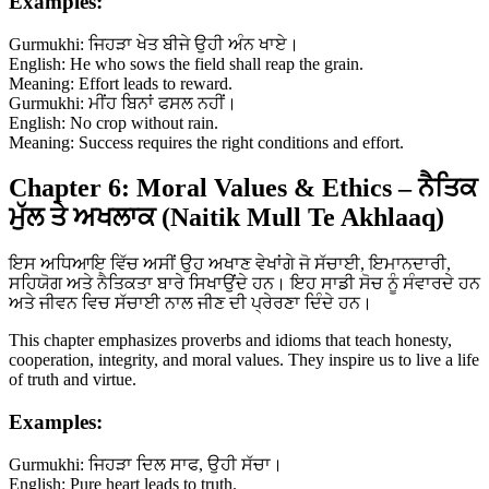
Examples:
Gurmukhi: ਜਿਹੜਾ ਖੇਤ ਬੀਜੇ ਉਹੀ ਅੰਨ ਖਾਏ।
English: He who sows the field shall reap the grain.
Meaning: Effort leads to reward.
Gurmukhi: ਮੀਂਹ ਬਿਨਾਂ ਫਸਲ ਨਹੀਂ।
English: No crop without rain.
Meaning: Success requires the right conditions and effort.
Chapter 6: Moral Values & Ethics – ਨੈਤਿਕ
ਮੁੱਲ ਤੇ ਅਖਲਾਕ (Naitik Mull Te Akhlaaq)
ਇਸ ਅਧਿਆਇ ਵਿੱਚ ਅਸੀਂ ਉਹ ਅਖਾਣ ਵੇਖਾਂਗੇ ਜੋ ਸੱਚਾਈ, ਇਮਾਨਦਾਰੀ,
ਸਹਿਯੋਗ ਅਤੇ ਨੈਤਿਕਤਾ ਬਾਰੇ ਸਿਖਾਉਂਦੇ ਹਨ। ਇਹ ਸਾਡੀ ਸੋਚ ਨੂੰ ਸੰਵਾਰਦੇ ਹਨ
ਅਤੇ ਜੀਵਨ ਵਿਚ ਸੱਚਾਈ ਨਾਲ ਜੀਣ ਦੀ ਪ੍ਰੇਰਣਾ ਦਿੰਦੇ ਹਨ।
This chapter emphasizes proverbs and idioms that teach honesty,
cooperation, integrity, and moral values. They inspire us to live a life
of truth and virtue.
Examples:
Gurmukhi: ਜਿਹੜਾ ਦਿਲ ਸਾਫ, ਉਹੀ ਸੱਚਾ।
English: Pure heart leads to truth.