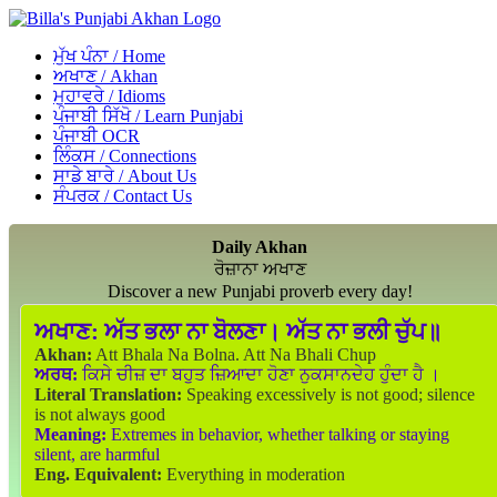
ਮੁੱਖ ਪੰਨਾ / Home
ਅਖਾਣ / Akhan
ਮੁਹਾਵਰੇ / Idioms
ਪੰਜਾਬੀ ਸਿੱਖੋ / Learn Punjabi
ਪੰਜਾਬੀ OCR
ਲਿੰਕਸ / Connections
ਸਾਡੇ ਬਾਰੇ / About Us
ਸੰਪਰਕ / Contact Us
Daily Akhan
ਰੋਜ਼ਾਨਾ ਅਖਾਣ
Discover a new Punjabi proverb every day!
ਅਖਾਣ:
ਅੱਤ ਭਲਾ ਨਾ ਬੋਲਣਾ। ਅੱਤ ਨਾ ਭਲੀ ਚੁੱਪ॥
Akhan:
Att Bhala Na Bolna. Att Na Bhali Chup
ਅਰਥ:
ਕਿਸੇ ਚੀਜ਼ ਦਾ ਬਹੁਤ ਜ਼ਿਆਦਾ ਹੋਣਾ ਨੁਕਸਾਨਦੇਹ ਹੁੰਦਾ ਹੈ ।
Literal Translation:
Speaking excessively is not good; silence
is not always good
Meaning:
Extremes in behavior, whether talking or staying
silent, are harmful
Eng. Equivalent:
Everything in moderation