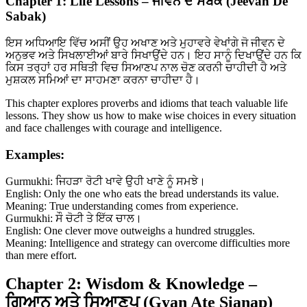
Chapter 1: Life Lessons – ਜੀਵਨ ਦੇ ਸਬਕ (Jeevan De
Sabak)
ਇਸ ਅਧਿਆਇ ਵਿੱਚ ਅਸੀਂ ਉਹ ਅਖਾਣ ਅਤੇ ਮੁਹਾਵਰੇ ਵੇਖਾਂਗੇ ਜੋ ਜੀਵਨ ਦੇ
ਅਨੁਭਵ ਅਤੇ ਸਿਖਲਾਈਆਂ ਬਾਰੇ ਸਿਖਾਉਂਦੇ ਹਨ। ਇਹ ਸਾਨੂੰ ਦਿਖਾਉਂਦੇ ਹਨ ਕਿ
ਕਿਸ ਤਰ੍ਹਾਂ ਹਰ ਸਥਿਤੀ ਵਿਚ ਸਿਆਣਪ ਨਾਲ ਚੋਣ ਕਰਨੀ ਚਾਹੀਦੀ ਹੈ ਅਤੇ
ਮੁਸ਼ਕਲ ਸਮਿਆਂ ਦਾ ਸਾਹਮਣਾ ਕਰਨਾ ਚਾਹੀਦਾ ਹੈ।
This chapter explores proverbs and idioms that teach valuable life
lessons. They show us how to make wise choices in every situation
and face challenges with courage and intelligence.
Examples:
Gurmukhi: ਜਿਹੜਾ ਰੋਟੀ ਖਾਵੇ ਉਹੀ ਖਾਣੇ ਨੂੰ ਸਮਝੇ।
English: Only the one who eats the bread understands its value.
Meaning: True understanding comes from experience.
Gurmukhi: ਸੌ ਚੋਟੀ ਤੇ ਇੱਕ ਚਾਲ।
English: One clever move outweighs a hundred struggles.
Meaning: Intelligence and strategy can overcome difficulties more
than mere effort.
Chapter 2: Wisdom & Knowledge –
ਗਿਆਨ ਅਤੇ ਸਿਆਣਪ (Gyan Ate Sianap)