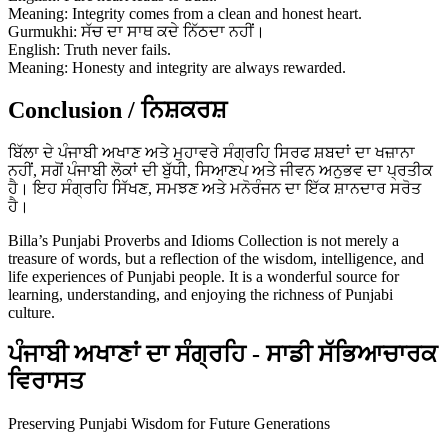
Meaning: Integrity comes from a clean and honest heart.
Gurmukhi: ਸੱਚ ਦਾ ਸਾਥ ਕਦੇ ਨਿੱਠਦਾ ਨਹੀਂ।
English: Truth never fails.
Meaning: Honesty and integrity are always rewarded.
Conclusion / ਨਿਸ਼ਕਰਸ਼
ਬਿੱਲਾ ਦੇ ਪੰਜਾਬੀ ਅਖਾਣ ਅਤੇ ਮੁਹਾਵਰੇ ਸੰਗ੍ਰਹਿ ਸਿਰਫ ਸ਼ਬਦਾਂ ਦਾ ਖਜ਼ਾਨਾ
ਨਹੀਂ, ਸਗੋਂ ਪੰਜਾਬੀ ਲੋਕਾਂ ਦੀ ਬੁੱਧੀ, ਸਿਆਣਪ ਅਤੇ ਜੀਵਨ ਅਨੁਭਵ ਦਾ ਪ੍ਰਤੀਕ
ਹੈ। ਇਹ ਸੰਗ੍ਰਹਿ ਸਿੱਖਣ, ਸਮਝਣ ਅਤੇ ਮਨੋਰੰਜਨ ਦਾ ਇੱਕ ਸ਼ਾਨਦਾਰ ਸਰੋਤ
ਹੈ।
Billa’s Punjabi Proverbs and Idioms Collection is not merely a
treasure of words, but a reflection of the wisdom, intelligence, and
life experiences of Punjabi people. It is a wonderful source for
learning, understanding, and enjoying the richness of Punjabi
culture.
ਪੰਜਾਬੀ ਅਖਾਣਾਂ ਦਾ ਸੰਗ੍ਰਹਿ - ਸਾਡੀ ਸੱਭਿਆਚਾਰਕ
ਵਿਰਾਸਤ
Preserving Punjabi Wisdom for Future Generations