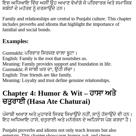
ਇਸ ਅਧਿਆਇ ਵਿੱਚ ਅਸੀਂ ਉਹ ਅਖਾਣ ਵੇਖਾਂਗੇ ਜੋ ਪਰਿਵਾਰਕ ਅਤੇ ਸਮਾਜਿਕ
ਸਬੰਧਾਂ ਦੇ ਮਹੱਤਵ ਨੂੰ ਦਰਸਾਉਂਦੇ ਹਨ।
Family and relationships are central to Punjabi culture. This chapter
includes proverbs and idioms that highlight the importance of
familial and social bonds.
Examples:
Gurmukhi: ਪਰਿਵਾਰ ਸਿਰਜਣ ਵਾਲਾ ਬੂਟਾ।
English: Family is the root that nourishes us.
Meaning: Family provides support and foundation in life.
Gurmukhi: ਜੋ ਸਾਥੀ ਘਰ ਦਾ, ਉਹੀ ਸੱਚਾ।
English: True friends are like family.
Meaning: Loyalty and trust define genuine relationships.
Chapter 4: Humor & Wit – ਹਾਸਾ ਅਤੇ
ਚਤੁਰਾਈ (Hasa Ate Chaturai)
ਪੰਜਾਬੀ ਅਖਾਣ ਅਤੇ ਮੁਹਾਵਰੇ ਸਿਰਫ ਸਿਖਾਉਂਦੇ ਨਹੀਂ, ਸਾਨੂੰ ਹੱਸਾਉਂਦੇ ਵੀ ਹਨ।
ਇਹ ਅਧਿਆਇ ਹਾਸੇ, ਚਤੁਰਾਈ ਅਤੇ ਮਨੋਰੰਜਨ ਦੇ ਅਹਿਸਾਸ ਪੇਸ਼ ਕਰਦਾ ਹੈ।
Punjabi proverbs and idioms not only teach lessons but also
entertain. This chapter showcases humor, wit, and clever