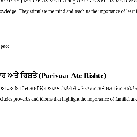
ਂਦੇ ਹਨ। ਇਹ ਸਾਡੇ ਮਨ ਅਤੇ ਦਿਮਾਗ ਨੂੰ ਉਤਸ਼ਾਹਿਤ ਕਰਦੇ ਹਨ ਅਤੇ ਸਿਖਾਉਂਦੇ 
ledge. They stimulate the mind and teach us the importance of learnin
 pace.
ਰ ਅਤੇ ਰਿਸ਼ਤੇ (Parivaar Ate Rishte)
ਧਿਆਇ ਵਿੱਚ ਅਸੀਂ ਉਹ ਅਖਾਣ ਵੇਖਾਂਗੇ ਜੋ ਪਰਿਵਾਰਕ ਅਤੇ ਸਮਾਜਿਕ ਸਬੰਧਾਂ ਦੇ
ncludes proverbs and idioms that highlight the importance of familial an