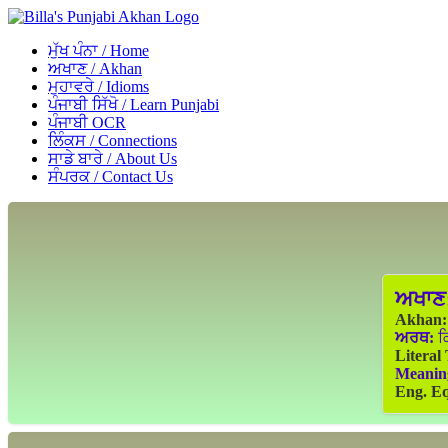
ਮੁੱਖ ਪੰਨਾ / Home
ਅਖਾਣ / Akhan
ਮੁਹਾਵਰੇ / Idioms
ਪੰਜਾਬੀ ਸਿੱਖੋ / Learn Punjabi
ਪੰਜਾਬੀ OCR
ਲਿੰਕਸ / Connections
ਸਾਡੇ ਬਾਰੇ / About Us
ਸੰਪਰਕ / Contact Us
ਅਖਾਣ
Akhan:
ਅਰਥ:
ਕਿ
Literal
Meanin
Eng. Eq