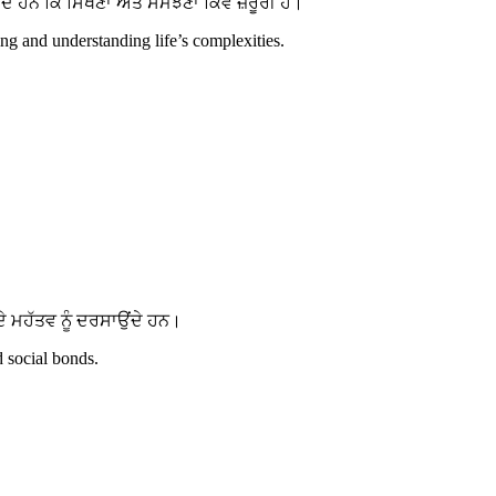
ਹਨ ਕਿ ਸਿੱਖਣਾ ਅਤੇ ਸਮਝਣਾ ਕਿਵੇਂ ਜ਼ਰੂਰੀ ਹੈ।
g and understanding life’s complexities.
 ਮਹੱਤਵ ਨੂੰ ਦਰਸਾਉਂਦੇ ਹਨ।
d social bonds.