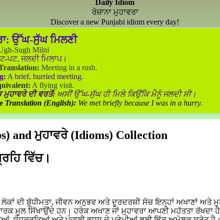
Daily Idiom
ਰੋਜ਼ਾਨਾ ਮੁਹਾਵਰਾ
Discover a new Punjabi idiom every day!
ਰਾ:
ਉੱਘ-ਸੁੱਘ ਮਿਲਣੀ
gh-Sugh Milni
ਟ-ਪਟ, ਜਲਦੀ ਮਿਲਾਪ।
 Translation:
Meeting in a rush.
g:
A brief, hurried meeting.
uivalent:
A flying visit.
 ਮੁਹਾਵਰੇ ਦੀ ਵਰਤੋਂ:
ਅਸੀਂ ਉੱਘ-ਸੁੱਘ ਹੀ ਮਿਲੇ ਕਿਉਂਕਿ ਮੈਨੂੰ ਜਲਦੀ ਸੀ।
e Translation (English):
We met briefly because I was in a hurry.
) and ਮੁਹਾਵਰੇ (Idioms) Collection
ਗ੍ਰਹਿ ਵਿੱਚ।
ਕਾਂ ਦੀ ਬੁੱਧੀਮਤਾ, ਜੀਵਨ ਅਨੁਭਵ ਅਤੇ ਦੂਰਦਰਸ਼ੀ ਸੋਚ ਇਨ੍ਹਾਂ ਅਖਾਣਾਂ ਅਤੇ ਮੁ
ਵਾਰਕ ਮੂਲ ਸਿੱਖਾਉਂਦੇ ਹਨ। ਹਰੇਕ ਅਖਾਣ ਜਾਂ ਮੁਹਾਵਰਾ ਆਪਣੀ ਮਹੱਤਤਾ ਰੱਖਦਾ ਹ
ਆਂ, ਸ਼ੋਧਕਰਤਿਆਂ ਅਤੇ ਪੰਜਾਬੀ ਭਾਸ਼ਾ ਦੇ ਪ੍ਰੇਮੀਆਂ ਲਈ ਇੱਕ ਅਮੋਲਕ ਸਰੋਤ ਹੈ