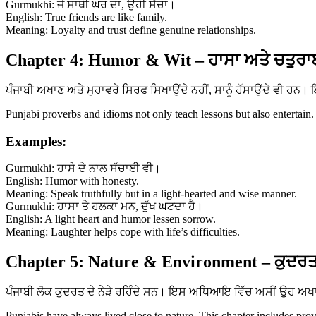
Gurmukhi: ਜੋ ਸਾਥੀ ਘਰ ਦਾ, ਉਹੀ ਸੱਚਾ।
English: True friends are like family.
Meaning: Loyalty and trust define genuine relationships.
Chapter 4: Humor & Wit – ਹਾਸਾ ਅਤੇ ਚਤੁਰਾ
ਪੰਜਾਬੀ ਅਖਾਣ ਅਤੇ ਮੁਹਾਵਰੇ ਸਿਰਫ ਸਿਖਾਉਂਦੇ ਨਹੀਂ, ਸਾਨੂੰ ਹੱਸਾਉਂਦੇ ਵੀ ਹ
Punjabi proverbs and idioms not only teach lessons but also entertain.
Examples:
Gurmukhi: ਹਾਸੇ ਦੇ ਨਾਲ ਸੱਚਾਈ ਵੀ।
English: Humor with honesty.
Meaning: Speak truthfully but in a light-hearted and wise manner.
Gurmukhi: ਹਾਸਾ ਤੇ ਹਲਕਾ ਮਨ, ਦੁੱਖ ਘਟਦਾ ਹੈ।
English: A light heart and humor lessen sorrow.
Meaning: Laughter helps cope with life’s difficulties.
Chapter 5: Nature & Environment – ਕੁਦਰਤ
ਪੰਜਾਬੀ ਲੋਕ ਕੁਦਰਤ ਦੇ ਨੇੜੇ ਰਹਿੰਦੇ ਸਨ। ਇਸ ਅਧਿਆਇ ਵਿੱਚ ਅਸੀਂ ਉਹ ਅਖਾਣ 
Punjabis have always lived close to nature. This chapter includes prov