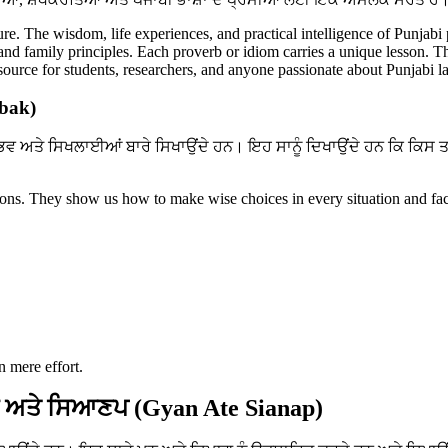
ture. The wisdom, life experiences, and practical intelligence of Punjabi
, and family principles. Each proverb or idiom carries a unique lesson. T
resource for students, researchers, and anyone passionate about Punjabi 
abak)
ਭਵ ਅਤੇ ਸਿਖਲਾਈਆਂ ਬਾਰੇ ਸਿਖਾਉਂਦੇ ਹਨ। ਇਹ ਸਾਨੂੰ ਦਿਖਾਉਂਦੇ ਹਨ ਕਿ ਕਿਸ 
ssons. They show us how to make wise choices in every situation and fac
n mere effort.
 ਅਤੇ ਸਿਆਣਪ (Gyan Ate Sianap)