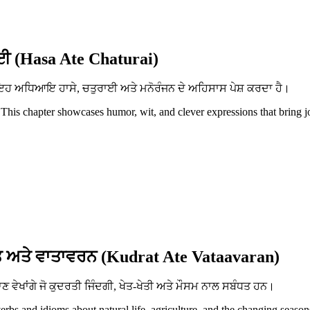
ਈ (Hasa Ate Chaturai)
ਨ। ਇਹ ਅਧਿਆਇ ਹਾਸੇ, ਚਤੁਰਾਈ ਅਤੇ ਮਨੋਰੰਜਨ ਦੇ ਅਹਿਸਾਸ ਪੇਸ਼ ਕਰਦਾ ਹੈ।
 This chapter showcases humor, wit, and clever expressions that bring j
 ਅਤੇ ਵਾਤਾਵਰਨ (Kudrat Ate Vataavaran)
ਵੇਖਾਂਗੇ ਜੋ ਕੁਦਰਤੀ ਜਿੰਦਗੀ, ਖੇਤ-ਖੇਤੀ ਅਤੇ ਮੌਸਮ ਨਾਲ ਸਬੰਧਤ ਹਨ।
erbs and idioms about natural life, agriculture, and the changing season