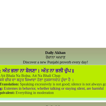
Daily Akhan
ਰੋਜ਼ਾਨਾ ਅਖਾਣ
Discover a new Punjabi proverb every day!
:
ਅੱਤ ਭਲਾ ਨਾ ਬੋਲਣਾ। ਅੱਤ ਨਾ ਭਲੀ ਚੁੱਪ॥
Att Bhala Na Bolna. Att Na Bhali Chup
ਸੇ ਚੀਜ਼ ਦਾ ਬਹੁਤ ਜ਼ਿਆਦਾ ਹੋਣਾ ਨੁਕਸਾਨਦੇਹ ਹੁੰਦਾ ਹੈ ।
 Translation:
Speaking excessively is not good; silence is not always g
g:
Extremes in behavior, whether talking or staying silent, are harmful
uivalent:
Everything in moderation