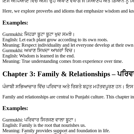
ਇਸ ਅਧਿਆਇ ਵਿੱਚ ਅਸੀਂ ਉਹ ਅਖਾਣ ਵੇਖਾਂਗੇ ਜੋ ਸਿਆਣਪ ਅਤੇ ਗਿਆਨ ਨੂੰ ਸਿਖਾਉ
Here, we explore proverbs and idioms that emphasize wisdom and know
Examples:
Gurmukhi: ਜਿਹੜਾ ਬੂਟਾ ਬੂਟਾ ਖੁਦ ਸਮਝੇ।
English: Let each plant grow according to its own roots.
Meaning: Respect individuality and let everyone develop at their own
Gurmukhi: ਅਖਾਣ ਸਿਖਦਾ ਆਖ਼ਰਾਂ ਵਿਚ।
English: Wisdom is learned in the end.
Meaning: True understanding comes from experience over time.
Chapter 3: Family & Relationships – ਪਰਿਵਾ
ਪੰਜਾਬੀ ਸਭਿਆਚਾਰ ਵਿੱਚ ਪਰਿਵਾਰ ਅਤੇ ਰਿਸ਼ਤੇ ਬਹੁਤ ਮਹੱਤਵਪੂਰਣ ਹਨ। ਇਸ ਅ
Family and relationships are central to Punjabi culture. This chapter i
Examples:
Gurmukhi: ਪਰਿਵਾਰ ਸਿਰਜਣ ਵਾਲਾ ਬੂਟਾ।
English: Family is the root that nourishes us.
Meaning: Family provides support and foundation in life.