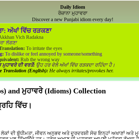
Daily Idiom
ਰੋਜ਼ਾਨਾ ਮੁਹਾਵਰਾ
Discover a new Punjabi idiom every day!
ਰਾ:
ਅੱਖਾਂ ਵਿੱਚ ਰੜਕਣਾ
kkhan Vich Radakna
ਰਾ ਲੱਗਣਾ
 Translation:
To irritate the eyes
g:
To dislike or feel annoyed by someone/something
uivalent:
Rub the wrong way
 ਮੁਹਾਵਰੇ ਦੀ ਵਰਤੋਂ:
ਉਹ ਹਰ ਵੇਲੇ ਅੱਖਾਂ ਵਿੱਚ ਰੜਕਦਾ ਰਹਿੰਦਾ ਹੈ।
e Translation (English):
He always irritates/provokes her.
) and ਮੁਹਾਵਰੇ (Idioms) Collection
ਗ੍ਰਹਿ ਵਿੱਚ।
ਕਾਂ ਦੀ ਬੁੱਧੀਮਤਾ, ਜੀਵਨ ਅਨੁਭਵ ਅਤੇ ਦੂਰਦਰਸ਼ੀ ਸੋਚ ਇਨ੍ਹਾਂ ਅਖਾਣਾਂ ਅਤੇ ਮੁ
ਵਾਰਕ ਮੂਲ ਸਿੱਖਾਉਂਦੇ ਹਨ। ਹਰੇਕ ਅਖਾਣ ਜਾਂ ਮੁਹਾਵਰਾ ਆਪਣੀ ਮਹੱਤਤਾ ਰੱਖਦਾ ਹ