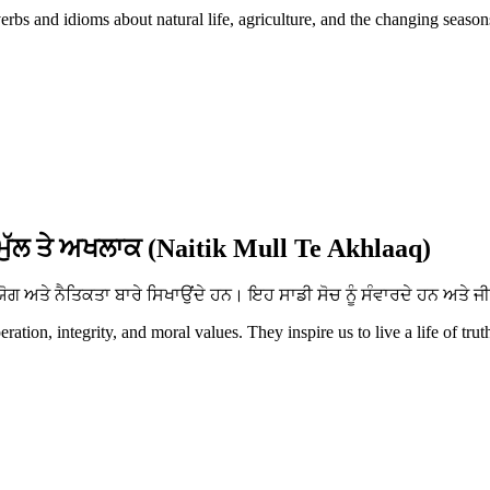
erbs and idioms about natural life, agriculture, and the changing season
ਮੁੱਲ ਤੇ ਅਖਲਾਕ (Naitik Mull Te Akhlaaq)
ਅਤੇ ਨੈਤਿਕਤਾ ਬਾਰੇ ਸਿਖਾਉਂਦੇ ਹਨ। ਇਹ ਸਾਡੀ ਸੋਚ ਨੂੰ ਸੰਵਾਰਦੇ ਹਨ ਅਤੇ ਜੀ
tion, integrity, and moral values. They inspire us to live a life of trut