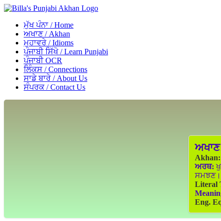
ਮੁੱਖ ਪੰਨਾ / Home
ਅਖਾਣ / Akhan
ਮੁਹਾਵਰੇ / Idioms
ਪੰਜਾਬੀ ਸਿੱਖੋ / Learn Punjabi
ਪੰਜਾਬੀ OCR
ਲਿੰਕਸ / Connections
ਸਾਡੇ ਬਾਰੇ / About Us
ਸੰਪਰਕ / Contact Us
ਅਖਾਣ
Akhan:
ਅਰਥ:
ਖੁ
ਸਮਝਣ।
Literal
Meanin
Eng. Eq