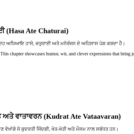
ਈ (Hasa Ate Chaturai)
ਨ। ਇਹ ਅਧਿਆਇ ਹਾਸੇ, ਚਤੁਰਾਈ ਅਤੇ ਮਨੋਰੰਜਨ ਦੇ ਅਹਿਸਾਸ ਪੇਸ਼ ਕਰਦਾ ਹੈ।
 This chapter showcases humor, wit, and clever expressions that bring j
 ਅਤੇ ਵਾਤਾਵਰਨ (Kudrat Ate Vataavaran)
ਵੇਖਾਂਗੇ ਜੋ ਕੁਦਰਤੀ ਜਿੰਦਗੀ, ਖੇਤ-ਖੇਤੀ ਅਤੇ ਮੌਸਮ ਨਾਲ ਸਬੰਧਤ ਹਨ।