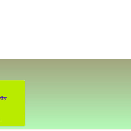
 ਠੀਕ
.