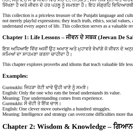
ਸਿੱਖਣਾ ਹੈ ਅਤੇ ਜੀਵਨ ਦੇ ਹਰ ਪਹਲੂ ਨੂੰ ਸਮਝਣਾ ਹੈ। ਇਹ ਸੰਗ੍ਰਹਿ ਵਿਦਿਆਰਥੀ
This collection is a priceless treasure of the Punjabi language and cul
not merely playful expressions; they teach truth, ethics, social values
understand every aspect of life. This collection serves as a valuable 
Chapter 1: Life Lessons – ਜੀਵਨ ਦੇ ਸਬਕ (Jeevan De S
ਇਸ ਅਧਿਆਇ ਵਿੱਚ ਅਸੀਂ ਉਹ ਅਖਾਣ ਅਤੇ ਮੁਹਾਵਰੇ ਵੇਖਾਂਗੇ ਜੋ ਜੀਵਨ ਦੇ ਅਨੁ
ਸਮਿਆਂ ਦਾ ਸਾਹਮਣਾ ਕਰਨਾ ਚਾਹੀਦਾ ਹੈ।
This chapter explores proverbs and idioms that teach valuable life le
Examples:
Gurmukhi: ਜਿਹੜਾ ਰੋਟੀ ਖਾਵੇ ਉਹੀ ਖਾਣੇ ਨੂੰ ਸਮਝੇ।
English: Only the one who eats the bread understands its value.
Meaning: True understanding comes from experience.
Gurmukhi: ਸੌ ਚੋਟੀ ਤੇ ਇੱਕ ਚਾਲ।
English: One clever move outweighs a hundred struggles.
Meaning: Intelligence and strategy can overcome difficulties more tha
Chapter 2: Wisdom & Knowledge – ਗਿਆਨ