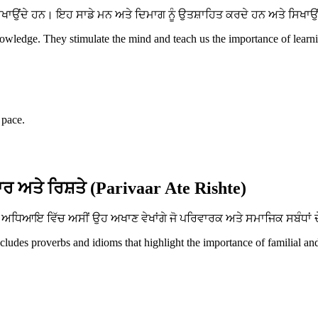
ਂਦੇ ਹਨ। ਇਹ ਸਾਡੇ ਮਨ ਅਤੇ ਦਿਮਾਗ ਨੂੰ ਉਤਸ਼ਾਹਿਤ ਕਰਦੇ ਹਨ ਅਤੇ ਸਿਖਾਉਂਦੇ 
ledge. They stimulate the mind and teach us the importance of learnin
 pace.
ਰ ਅਤੇ ਰਿਸ਼ਤੇ (Parivaar Ate Rishte)
ਧਿਆਇ ਵਿੱਚ ਅਸੀਂ ਉਹ ਅਖਾਣ ਵੇਖਾਂਗੇ ਜੋ ਪਰਿਵਾਰਕ ਅਤੇ ਸਮਾਜਿਕ ਸਬੰਧਾਂ ਦੇ
ncludes proverbs and idioms that highlight the importance of familial an