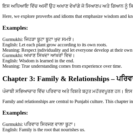
ਇਸ ਅਧਿਆਇ ਵਿੱਚ ਅਸੀਂ ਉਹ ਅਖਾਣ ਵੇਖਾਂਗੇ ਜੋ ਸਿਆਣਪ ਅਤੇ ਗਿਆਨ ਨੂੰ ਸਿਖਾਉ
Here, we explore proverbs and idioms that emphasize wisdom and know
Examples:
Gurmukhi: ਜਿਹੜਾ ਬੂਟਾ ਬੂਟਾ ਖੁਦ ਸਮਝੇ।
English: Let each plant grow according to its own roots.
Meaning: Respect individuality and let everyone develop at their own
Gurmukhi: ਅਖਾਣ ਸਿਖਦਾ ਆਖ਼ਰਾਂ ਵਿਚ।
English: Wisdom is learned in the end.
Meaning: True understanding comes from experience over time.
Chapter 3: Family & Relationships – ਪਰਿਵਾ
ਪੰਜਾਬੀ ਸਭਿਆਚਾਰ ਵਿੱਚ ਪਰਿਵਾਰ ਅਤੇ ਰਿਸ਼ਤੇ ਬਹੁਤ ਮਹੱਤਵਪੂਰਣ ਹਨ। ਇਸ ਅ
Family and relationships are central to Punjabi culture. This chapter i
Examples:
Gurmukhi: ਪਰਿਵਾਰ ਸਿਰਜਣ ਵਾਲਾ ਬੂਟਾ।
English: Family is the root that nourishes us.