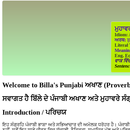
ਮੁਹਾਵ
Idiom:
A
ਅਰਥ:
ਬੁ
Literal
Meanin
Eng. Eq
ਵਾਕ ਵਿੱਚ
Sentenc
Welcome to Billa's Punjabi ਅਖਾਣ (Proverbs
ਸਵਾਗਤ ਹੈ ਬਿੱਲੇ ਦੇ ਪੰਜਾਬੀ ਅਖਾਣ ਅਤੇ ਮੁਹਾਵਰੇ ਸੰ
Introduction / ਪਰਿਚਯ
ਇਹ ਸੰਗ੍ਰਹਿ ਪੰਜਾਬੀ ਭਾਸ਼ਾ ਅਤੇ ਸਭਿਆਚਾਰ ਦੀ ਅਮੋਲਕ ਧਰੋਹਰ ਹੈ। ਪੰਜਾਬੀ ਲੋ
ਨਹੀਂ, ਸਗੋਂ ਇਹ ਸਾਡੇ ਜੀਵਨ ਵਿਚ ਸੱਚਾਈ, ਨੈਤਿਕਤਾ, ਸਮਾਜਿਕ ਮੁੱਲ ਅਤੇ ਪਰਿ