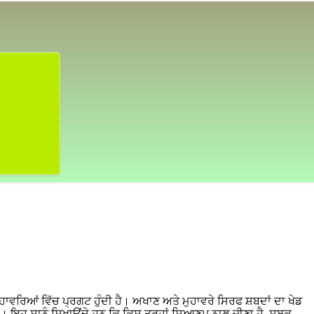
ਹਾਵਰਿਆਂ ਵਿੱਚ ਪ੍ਰਗਟ ਹੁੰਦੀ ਹੈ। ਅਖਾਣ ਅਤੇ ਮੁਹਾਵਰੇ ਸਿਰਫ ਸ਼ਬਦਾਂ ਦਾ ਖੇਡ
ੈ। ਇਹ ਸਾਨੂੰ ਸਿਖਾਉਂਦੇ ਹਨ ਕਿ ਕਿਸ ਤਰ੍ਹਾਂ ਸਿਆਣਪ ਨਾਲ ਜੀਣਾ ਹੈ, ਸਬਕ