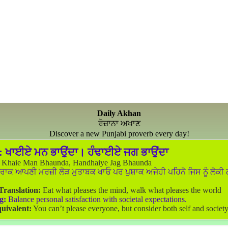
Daily Akhan
ਰੋਜ਼ਾਨਾ ਅਖਾਣ
Discover a new Punjabi proverb every day!
:
ਖਾਈਏ ਮਨ ਭਾਉਂਦਾ। ਹੰਢਾਈਏ ਜਗ ਭਾਉਂਦਾ
Khaie Man Bhaunda, Handhaiye Jag Bhaunda
ਰਾਕ ਆਪਣੀ ਮਰਜ਼ੀ ਲੋੜ ਮੁਤਾਬਕ ਖਾਓ ਪਰ ਪੁਸ਼ਾਕ ਅਜੇਹੀ ਪਹਿਨੋ ਜਿਸ ਨੂੰ ਲੋਕੀ
 Translation:
Eat what pleases the mind, walk what pleases the world
g:
Balance personal satisfaction with societal expectations.
uivalent:
You can’t please everyone, but consider both self and society