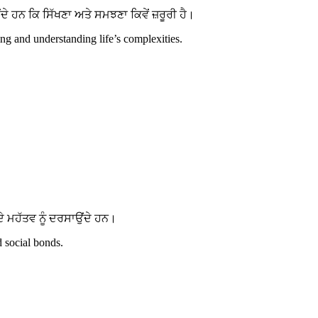
ਹਨ ਕਿ ਸਿੱਖਣਾ ਅਤੇ ਸਮਝਣਾ ਕਿਵੇਂ ਜ਼ਰੂਰੀ ਹੈ।
g and understanding life’s complexities.
 ਮਹੱਤਵ ਨੂੰ ਦਰਸਾਉਂਦੇ ਹਨ।
d social bonds.