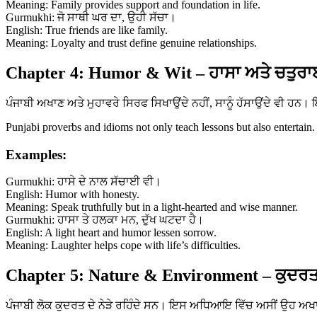
Meaning: Family provides support and foundation in life.
Gurmukhi: ਜੋ ਸਾਥੀ ਘਰ ਦਾ, ਉਹੀ ਸੱਚਾ।
English: True friends are like family.
Meaning: Loyalty and trust define genuine relationships.
Chapter 4: Humor & Wit – ਹਾਸਾ ਅਤੇ ਚਤੁਰਾ
ਪੰਜਾਬੀ ਅਖਾਣ ਅਤੇ ਮੁਹਾਵਰੇ ਸਿਰਫ ਸਿਖਾਉਂਦੇ ਨਹੀਂ, ਸਾਨੂੰ ਹੱਸਾਉਂਦੇ ਵੀ ਹ
Punjabi proverbs and idioms not only teach lessons but also entertain.
Examples:
Gurmukhi: ਹਾਸੇ ਦੇ ਨਾਲ ਸੱਚਾਈ ਵੀ।
English: Humor with honesty.
Meaning: Speak truthfully but in a light-hearted and wise manner.
Gurmukhi: ਹਾਸਾ ਤੇ ਹਲਕਾ ਮਨ, ਦੁੱਖ ਘਟਦਾ ਹੈ।
English: A light heart and humor lessen sorrow.
Meaning: Laughter helps cope with life’s difficulties.
Chapter 5: Nature & Environment – ਕੁਦਰਤ
ਪੰਜਾਬੀ ਲੋਕ ਕੁਦਰਤ ਦੇ ਨੇੜੇ ਰਹਿੰਦੇ ਸਨ। ਇਸ ਅਧਿਆਇ ਵਿੱਚ ਅਸੀਂ ਉਹ ਅਖਾਣ 