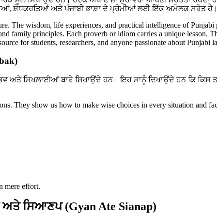
ਆਂ, ਸ਼ੋਧਕਰਤਿਆਂ ਅਤੇ ਪੰਜਾਬੀ ਭਾਸ਼ਾ ਦੇ ਪ੍ਰੇਮੀਆਂ ਲਈ ਇੱਕ ਅਮੋਲਕ ਸਰੋਤ ਹੈ
ture. The wisdom, life experiences, and practical intelligence of Punjabi
, and family principles. Each proverb or idiom carries a unique lesson. T
resource for students, researchers, and anyone passionate about Punjabi 
abak)
ਭਵ ਅਤੇ ਸਿਖਲਾਈਆਂ ਬਾਰੇ ਸਿਖਾਉਂਦੇ ਹਨ। ਇਹ ਸਾਨੂੰ ਦਿਖਾਉਂਦੇ ਹਨ ਕਿ ਕਿਸ 
ssons. They show us how to make wise choices in every situation and fac
n mere effort.
 ਅਤੇ ਸਿਆਣਪ (Gyan Ate Sianap)