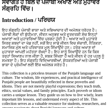
ਸਵਾਗਤ ਹੈ ਬਿੱਲੇ ਦੇ ਪੰਜਾਬੀ ਅਖਾਣ ਅਤੇ ਮੁਹਾਵਰੇ
ਸੰਗ੍ਰਹਿ ਵਿੱਚ।
Introduction / ਪਰਿਚਯ
ਇਹ ਸੰਗ੍ਰਹਿ ਪੰਜਾਬੀ ਭਾਸ਼ਾ ਅਤੇ ਸਭਿਆਚਾਰ ਦੀ ਅਮੋਲਕ ਧਰੋਹਰ ਹੈ।
ਪੰਜਾਬੀ ਲੋਕਾਂ ਦੀ ਬੁੱਧੀਮਤਾ, ਜੀਵਨ ਅਨੁਭਵ ਅਤੇ ਦੂਰਦਰਸ਼ੀ ਸੋਚ ਇਨ੍ਹਾਂ
ਅਖਾਣਾਂ ਅਤੇ ਮੁਹਾਵਰਿਆਂ ਵਿੱਚ ਪ੍ਰਗਟ ਹੁੰਦੀ ਹੈ। ਅਖਾਣ ਅਤੇ ਮੁਹਾਵਰੇ
ਸਿਰਫ ਸ਼ਬਦਾਂ ਦਾ ਖੇਡ ਨਹੀਂ, ਸਗੋਂ ਇਹ ਸਾਡੇ ਜੀਵਨ ਵਿਚ ਸੱਚਾਈ, ਨੈਤਿਕਤਾ,
ਸਮਾਜਿਕ ਮੁੱਲ ਅਤੇ ਪਰਿਵਾਰਕ ਮੂਲ ਸਿੱਖਾਉਂਦੇ ਹਨ। ਹਰੇਕ ਅਖਾਣ ਜਾਂ
ਮੁਹਾਵਰਾ ਆਪਣੀ ਮਹੱਤਤਾ ਰੱਖਦਾ ਹੈ। ਇਹ ਸਾਨੂੰ ਸਿਖਾਉਂਦੇ ਹਨ ਕਿ ਕਿਸ
ਤਰ੍ਹਾਂ ਸਿਆਣਪ ਨਾਲ ਜੀਣਾ ਹੈ, ਸਬਕ ਸਿੱਖਣਾ ਹੈ ਅਤੇ ਜੀਵਨ ਦੇ ਹਰ ਪਹਲੂ ਨੂੰ
ਸਮਝਣਾ ਹੈ। ਇਹ ਸੰਗ੍ਰਹਿ ਵਿਦਿਆਰਥੀਆਂ, ਸ਼ੋਧਕਰਤਿਆਂ ਅਤੇ ਪੰਜਾਬੀ
ਭਾਸ਼ਾ ਦੇ ਪ੍ਰੇਮੀਆਂ ਲਈ ਇੱਕ ਅਮੋਲਕ ਸਰੋਤ ਹੈ।
This collection is a priceless treasure of the Punjabi language and
culture. The wisdom, life experiences, and practical intelligence of
Punjabi people are beautifully reflected in these proverbs and
idioms. They are not merely playful expressions; they teach truth,
ethics, social values, and family principles. Each proverb or idiom
carries a unique lesson. They guide us on how to live wisely, learn
important life lessons, and understand every aspect of life. This
collection serves as a valuable resource for students, researchers, and
anyone passionate about Punjabi language and culture.