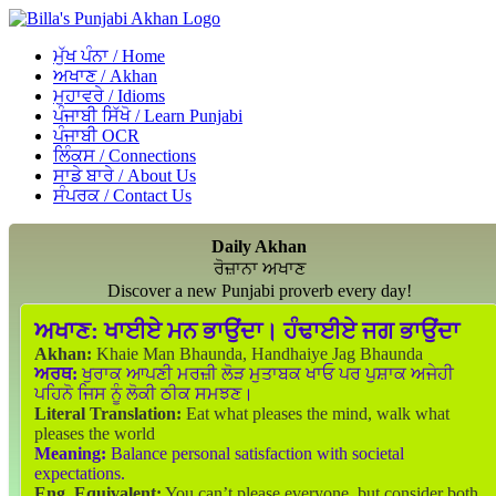
ਮੁੱਖ ਪੰਨਾ / Home
ਅਖਾਣ / Akhan
ਮੁਹਾਵਰੇ / Idioms
ਪੰਜਾਬੀ ਸਿੱਖੋ / Learn Punjabi
ਪੰਜਾਬੀ OCR
ਲਿੰਕਸ / Connections
ਸਾਡੇ ਬਾਰੇ / About Us
ਸੰਪਰਕ / Contact Us
Daily Akhan
ਰੋਜ਼ਾਨਾ ਅਖਾਣ
Discover a new Punjabi proverb every day!
ਅਖਾਣ:
ਖਾਈਏ ਮਨ ਭਾਉਂਦਾ। ਹੰਢਾਈਏ ਜਗ ਭਾਉਂਦਾ
Akhan:
Khaie Man Bhaunda, Handhaiye Jag Bhaunda
ਅਰਥ:
ਖੁਰਾਕ ਆਪਣੀ ਮਰਜ਼ੀ ਲੋੜ ਮੁਤਾਬਕ ਖਾਓ ਪਰ ਪੁਸ਼ਾਕ ਅਜੇਹੀ
ਪਹਿਨੋ ਜਿਸ ਨੂੰ ਲੋਕੀ ਠੀਕ ਸਮਝਣ।
Literal Translation:
Eat what pleases the mind, walk what
pleases the world
Meaning:
Balance personal satisfaction with societal
expectations.
Eng. Equivalent:
You can’t please everyone, but consider both