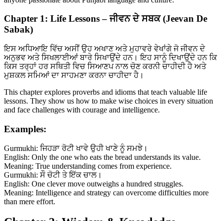
Chapter 1: Life Lessons – ਜੀਵਨ ਦੇ ਸਬਕ (Jeevan De
Sabak)
ਇਸ ਅਧਿਆਇ ਵਿੱਚ ਅਸੀਂ ਉਹ ਅਖਾਣ ਅਤੇ ਮੁਹਾਵਰੇ ਵੇਖਾਂਗੇ ਜੋ ਜੀਵਨ ਦੇ
ਅਨੁਭਵ ਅਤੇ ਸਿਖਲਾਈਆਂ ਬਾਰੇ ਸਿਖਾਉਂਦੇ ਹਨ। ਇਹ ਸਾਨੂੰ ਦਿਖਾਉਂਦੇ ਹਨ ਕਿ
ਕਿਸ ਤਰ੍ਹਾਂ ਹਰ ਸਥਿਤੀ ਵਿਚ ਸਿਆਣਪ ਨਾਲ ਚੋਣ ਕਰਨੀ ਚਾਹੀਦੀ ਹੈ ਅਤੇ
ਮੁਸ਼ਕਲ ਸਮਿਆਂ ਦਾ ਸਾਹਮਣਾ ਕਰਨਾ ਚਾਹੀਦਾ ਹੈ।
This chapter explores proverbs and idioms that teach valuable life
lessons. They show us how to make wise choices in every situation
and face challenges with courage and intelligence.
Examples:
Gurmukhi: ਜਿਹੜਾ ਰੋਟੀ ਖਾਵੇ ਉਹੀ ਖਾਣੇ ਨੂੰ ਸਮਝੇ।
English: Only the one who eats the bread understands its value.
Meaning: True understanding comes from experience.
Gurmukhi: ਸੌ ਚੋਟੀ ਤੇ ਇੱਕ ਚਾਲ।
English: One clever move outweighs a hundred struggles.
Meaning: Intelligence and strategy can overcome difficulties more
than mere effort.