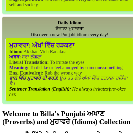
self and society.
Daily Idiom
ਰੋਜ਼ਾਨਾ ਮੁਹਾਵਰਾ
Discover a new Punjabi idiom every day!
ਮੁਹਾਵਰਾ:
ਅੱਖਾਂ ਵਿੱਚ ਰੜਕਣਾ
Idiom:
Akkhan Vich Radakna
ਅਰਥ:
ਬੁਰਾ ਲੱਗਣਾ
Literal Translation:
To irritate the eyes
Meaning:
To dislike or feel annoyed by someone/something
Eng. Equivalent:
Rub the wrong way
ਵਾਕ ਵਿੱਚ ਮੁਹਾਵਰੇ ਦੀ ਵਰਤੋਂ:
ਉਹ ਹਰ ਵੇਲੇ ਅੱਖਾਂ ਵਿੱਚ ਰੜਕਦਾ ਰਹਿੰਦਾ
ਹੈ।
Sentence Translation (English):
He always irritates/provokes
her.
Welcome to Billa's Punjabi ਅਖਾਣ
(Proverbs) and ਮੁਹਾਵਰੇ (Idioms) Collection