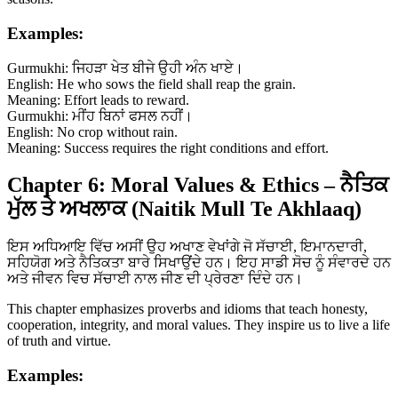
Examples:
Gurmukhi: ਜਿਹੜਾ ਖੇਤ ਬੀਜੇ ਉਹੀ ਅੰਨ ਖਾਏ।
English: He who sows the field shall reap the grain.
Meaning: Effort leads to reward.
Gurmukhi: ਮੀਂਹ ਬਿਨਾਂ ਫਸਲ ਨਹੀਂ।
English: No crop without rain.
Meaning: Success requires the right conditions and effort.
Chapter 6: Moral Values & Ethics – ਨੈਤਿਕ
ਮੁੱਲ ਤੇ ਅਖਲਾਕ (Naitik Mull Te Akhlaaq)
ਇਸ ਅਧਿਆਇ ਵਿੱਚ ਅਸੀਂ ਉਹ ਅਖਾਣ ਵੇਖਾਂਗੇ ਜੋ ਸੱਚਾਈ, ਇਮਾਨਦਾਰੀ,
ਸਹਿਯੋਗ ਅਤੇ ਨੈਤਿਕਤਾ ਬਾਰੇ ਸਿਖਾਉਂਦੇ ਹਨ। ਇਹ ਸਾਡੀ ਸੋਚ ਨੂੰ ਸੰਵਾਰਦੇ ਹਨ
ਅਤੇ ਜੀਵਨ ਵਿਚ ਸੱਚਾਈ ਨਾਲ ਜੀਣ ਦੀ ਪ੍ਰੇਰਣਾ ਦਿੰਦੇ ਹਨ।
This chapter emphasizes proverbs and idioms that teach honesty,
cooperation, integrity, and moral values. They inspire us to live a life
of truth and virtue.
Examples: