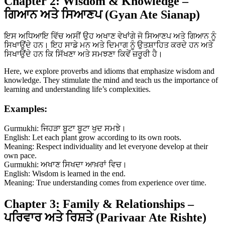
Chapter 2: Wisdom & Knowledge –
ਗਿਆਨ ਅਤੇ ਸਿਆਣਪ (Gyan Ate Sianap)
ਇਸ ਅਧਿਆਇ ਵਿੱਚ ਅਸੀਂ ਉਹ ਅਖਾਣ ਵੇਖਾਂਗੇ ਜੋ ਸਿਆਣਪ ਅਤੇ ਗਿਆਨ ਨੂੰ
ਸਿਖਾਉਂਦੇ ਹਨ। ਇਹ ਸਾਡੇ ਮਨ ਅਤੇ ਦਿਮਾਗ ਨੂੰ ਉਤਸ਼ਾਹਿਤ ਕਰਦੇ ਹਨ ਅਤੇ
ਸਿਖਾਉਂਦੇ ਹਨ ਕਿ ਸਿੱਖਣਾ ਅਤੇ ਸਮਝਣਾ ਕਿਵੇਂ ਜ਼ਰੂਰੀ ਹੈ।
Here, we explore proverbs and idioms that emphasize wisdom and
knowledge. They stimulate the mind and teach us the importance of
learning and understanding life’s complexities.
Examples:
Gurmukhi: ਜਿਹੜਾ ਬੂਟਾ ਬੂਟਾ ਖੁਦ ਸਮਝੇ।
English: Let each plant grow according to its own roots.
Meaning: Respect individuality and let everyone develop at their
own pace.
Gurmukhi: ਅਖਾਣ ਸਿਖਦਾ ਆਖ਼ਰਾਂ ਵਿਚ।
English: Wisdom is learned in the end.
Meaning: True understanding comes from experience over time.
Chapter 3: Family & Relationships –
ਪਰਿਵਾਰ ਅਤੇ ਰਿਸ਼ਤੇ (Parivaar Ate Rishte)