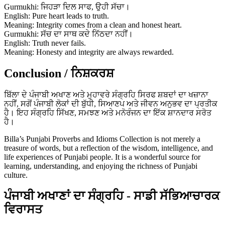
Gurmukhi: ਜਿਹੜਾ ਦਿਲ ਸਾਫ, ਉਹੀ ਸੱਚਾ।
English: Pure heart leads to truth.
Meaning: Integrity comes from a clean and honest heart.
Gurmukhi: ਸੱਚ ਦਾ ਸਾਥ ਕਦੇ ਨਿੱਠਦਾ ਨਹੀਂ।
English: Truth never fails.
Meaning: Honesty and integrity are always rewarded.
Conclusion / ਨਿਸ਼ਕਰਸ਼
ਬਿੱਲਾ ਦੇ ਪੰਜਾਬੀ ਅਖਾਣ ਅਤੇ ਮੁਹਾਵਰੇ ਸੰਗ੍ਰਹਿ ਸਿਰਫ ਸ਼ਬਦਾਂ ਦਾ ਖਜ਼ਾਨਾ
ਨਹੀਂ, ਸਗੋਂ ਪੰਜਾਬੀ ਲੋਕਾਂ ਦੀ ਬੁੱਧੀ, ਸਿਆਣਪ ਅਤੇ ਜੀਵਨ ਅਨੁਭਵ ਦਾ ਪ੍ਰਤੀਕ
ਹੈ। ਇਹ ਸੰਗ੍ਰਹਿ ਸਿੱਖਣ, ਸਮਝਣ ਅਤੇ ਮਨੋਰੰਜਨ ਦਾ ਇੱਕ ਸ਼ਾਨਦਾਰ ਸਰੋਤ
ਹੈ।
Billa’s Punjabi Proverbs and Idioms Collection is not merely a
treasure of words, but a reflection of the wisdom, intelligence, and
life experiences of Punjabi people. It is a wonderful source for
learning, understanding, and enjoying the richness of Punjabi
culture.
ਪੰਜਾਬੀ ਅਖਾਣਾਂ ਦਾ ਸੰਗ੍ਰਹਿ - ਸਾਡੀ ਸੱਭਿਆਚਾਰਕ
ਵਿਰਾਸਤ