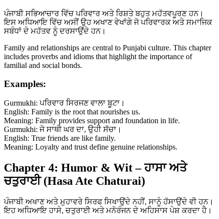
ਪੰਜਾਬੀ ਸਭਿਆਚਾਰ ਵਿੱਚ ਪਰਿਵਾਰ ਅਤੇ ਰਿਸ਼ਤੇ ਬਹੁਤ ਮਹੱਤਵਪੂਰਣ ਹਨ।
ਇਸ ਅਧਿਆਇ ਵਿੱਚ ਅਸੀਂ ਉਹ ਅਖਾਣ ਵੇਖਾਂਗੇ ਜੋ ਪਰਿਵਾਰਕ ਅਤੇ ਸਮਾਜਿਕ
ਸਬੰਧਾਂ ਦੇ ਮਹੱਤਵ ਨੂੰ ਦਰਸਾਉਂਦੇ ਹਨ।
Family and relationships are central to Punjabi culture. This chapter
includes proverbs and idioms that highlight the importance of
familial and social bonds.
Examples:
Gurmukhi: ਪਰਿਵਾਰ ਸਿਰਜਣ ਵਾਲਾ ਬੂਟਾ।
English: Family is the root that nourishes us.
Meaning: Family provides support and foundation in life.
Gurmukhi: ਜੋ ਸਾਥੀ ਘਰ ਦਾ, ਉਹੀ ਸੱਚਾ।
English: True friends are like family.
Meaning: Loyalty and trust define genuine relationships.
Chapter 4: Humor & Wit – ਹਾਸਾ ਅਤੇ
ਚਤੁਰਾਈ (Hasa Ate Chaturai)
ਪੰਜਾਬੀ ਅਖਾਣ ਅਤੇ ਮੁਹਾਵਰੇ ਸਿਰਫ ਸਿਖਾਉਂਦੇ ਨਹੀਂ, ਸਾਨੂੰ ਹੱਸਾਉਂਦੇ ਵੀ ਹਨ।
ਇਹ ਅਧਿਆਇ ਹਾਸੇ, ਚਤੁਰਾਈ ਅਤੇ ਮਨੋਰੰਜਨ ਦੇ ਅਹਿਸਾਸ ਪੇਸ਼ ਕਰਦਾ ਹੈ।