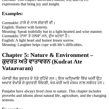
expressions that bring joy and insight.
Examples:
Gurmukhi: ਹਾਸੇ ਦੇ ਨਾਲ ਸੱਚਾਈ ਵੀ।
English: Humor with honesty.
Meaning: Speak truthfully but in a light-hearted and wise manner.
Gurmukhi: ਹਾਸਾ ਤੇ ਹਲਕਾ ਮਨ, ਦੁੱਖ ਘਟਦਾ ਹੈ।
English: A light heart and humor lessen sorrow.
Meaning: Laughter helps cope with life’s difficulties.
Chapter 5: Nature & Environment –
ਕੁਦਰਤ ਅਤੇ ਵਾਤਾਵਰਨ (Kudrat Ate
Vataavaran)
ਪੰਜਾਬੀ ਲੋਕ ਕੁਦਰਤ ਦੇ ਨੇੜੇ ਰਹਿੰਦੇ ਸਨ। ਇਸ ਅਧਿਆਇ ਵਿੱਚ ਅਸੀਂ ਉਹ
ਅਖਾਣ ਵੇਖਾਂਗੇ ਜੋ ਕੁਦਰਤੀ ਜਿੰਦਗੀ, ਖੇਤ-ਖੇਤੀ ਅਤੇ ਮੌਸਮ ਨਾਲ ਸਬੰਧਤ ਹਨ।
Punjabis have always lived close to nature. This chapter includes
proverbs and idioms about natural life, agriculture, and the changing
seasons.