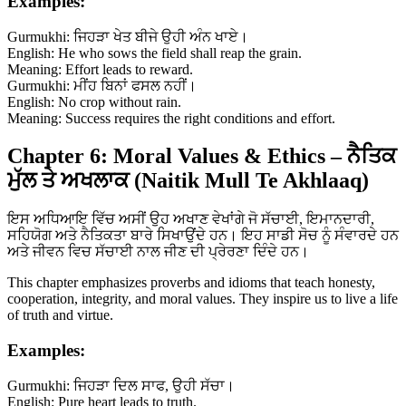
Examples:
Gurmukhi: ਜਿਹੜਾ ਖੇਤ ਬੀਜੇ ਉਹੀ ਅੰਨ ਖਾਏ।
English: He who sows the field shall reap the grain.
Meaning: Effort leads to reward.
Gurmukhi: ਮੀਂਹ ਬਿਨਾਂ ਫਸਲ ਨਹੀਂ।
English: No crop without rain.
Meaning: Success requires the right conditions and effort.
Chapter 6: Moral Values & Ethics – ਨੈਤਿਕ
ਮੁੱਲ ਤੇ ਅਖਲਾਕ (Naitik Mull Te Akhlaaq)
ਇਸ ਅਧਿਆਇ ਵਿੱਚ ਅਸੀਂ ਉਹ ਅਖਾਣ ਵੇਖਾਂਗੇ ਜੋ ਸੱਚਾਈ, ਇਮਾਨਦਾਰੀ,
ਸਹਿਯੋਗ ਅਤੇ ਨੈਤਿਕਤਾ ਬਾਰੇ ਸਿਖਾਉਂਦੇ ਹਨ। ਇਹ ਸਾਡੀ ਸੋਚ ਨੂੰ ਸੰਵਾਰਦੇ ਹਨ
ਅਤੇ ਜੀਵਨ ਵਿਚ ਸੱਚਾਈ ਨਾਲ ਜੀਣ ਦੀ ਪ੍ਰੇਰਣਾ ਦਿੰਦੇ ਹਨ।
This chapter emphasizes proverbs and idioms that teach honesty,
cooperation, integrity, and moral values. They inspire us to live a life
of truth and virtue.
Examples:
Gurmukhi: ਜਿਹੜਾ ਦਿਲ ਸਾਫ, ਉਹੀ ਸੱਚਾ।
English: Pure heart leads to truth.