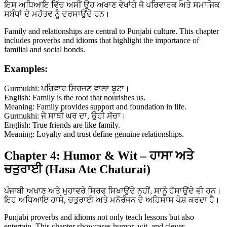
ਇਸ ਅਧਿਆਇ ਵਿੱਚ ਅਸੀਂ ਉਹ ਅਖਾਣ ਵੇਖਾਂਗੇ ਜੋ ਪਰਿਵਾਰਕ ਅਤੇ ਸਮਾਜਿਕ
ਸਬੰਧਾਂ ਦੇ ਮਹੱਤਵ ਨੂੰ ਦਰਸਾਉਂਦੇ ਹਨ।
Family and relationships are central to Punjabi culture. This chapter
includes proverbs and idioms that highlight the importance of
familial and social bonds.
Examples:
Gurmukhi: ਪਰਿਵਾਰ ਸਿਰਜਣ ਵਾਲਾ ਬੂਟਾ।
English: Family is the root that nourishes us.
Meaning: Family provides support and foundation in life.
Gurmukhi: ਜੋ ਸਾਥੀ ਘਰ ਦਾ, ਉਹੀ ਸੱਚਾ।
English: True friends are like family.
Meaning: Loyalty and trust define genuine relationships.
Chapter 4: Humor & Wit – ਹਾਸਾ ਅਤੇ
ਚਤੁਰਾਈ (Hasa Ate Chaturai)
ਪੰਜਾਬੀ ਅਖਾਣ ਅਤੇ ਮੁਹਾਵਰੇ ਸਿਰਫ ਸਿਖਾਉਂਦੇ ਨਹੀਂ, ਸਾਨੂੰ ਹੱਸਾਉਂਦੇ ਵੀ ਹਨ।
ਇਹ ਅਧਿਆਇ ਹਾਸੇ, ਚਤੁਰਾਈ ਅਤੇ ਮਨੋਰੰਜਨ ਦੇ ਅਹਿਸਾਸ ਪੇਸ਼ ਕਰਦਾ ਹੈ।
Punjabi proverbs and idioms not only teach lessons but also
entertain. This chapter showcases humor, wit, and clever