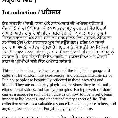
Introduction / ਪਰਿਚਯ
ਇਹ ਸੰਗ੍ਰਹਿ ਪੰਜਾਬੀ ਭਾਸ਼ਾ ਅਤੇ ਸਭਿਆਚਾਰ ਦੀ ਅਮੋਲਕ ਧਰੋਹਰ ਹੈ।
ਪੰਜਾਬੀ ਲੋਕਾਂ ਦੀ ਬੁੱਧੀਮਤਾ, ਜੀਵਨ ਅਨੁਭਵ ਅਤੇ ਦੂਰਦਰਸ਼ੀ ਸੋਚ ਇਨ੍ਹਾਂ
ਅਖਾਣਾਂ ਅਤੇ ਮੁਹਾਵਰਿਆਂ ਵਿੱਚ ਪ੍ਰਗਟ ਹੁੰਦੀ ਹੈ। ਅਖਾਣ ਅਤੇ ਮੁਹਾਵਰੇ
ਸਿਰਫ ਸ਼ਬਦਾਂ ਦਾ ਖੇਡ ਨਹੀਂ, ਸਗੋਂ ਇਹ ਸਾਡੇ ਜੀਵਨ ਵਿਚ ਸੱਚਾਈ, ਨੈਤਿਕਤਾ,
ਸਮਾਜਿਕ ਮੁੱਲ ਅਤੇ ਪਰਿਵਾਰਕ ਮੂਲ ਸਿੱਖਾਉਂਦੇ ਹਨ। ਹਰੇਕ ਅਖਾਣ ਜਾਂ
ਮੁਹਾਵਰਾ ਆਪਣੀ ਮਹੱਤਤਾ ਰੱਖਦਾ ਹੈ। ਇਹ ਸਾਨੂੰ ਸਿਖਾਉਂਦੇ ਹਨ ਕਿ ਕਿਸ
ਤਰ੍ਹਾਂ ਸਿਆਣਪ ਨਾਲ ਜੀਣਾ ਹੈ, ਸਬਕ ਸਿੱਖਣਾ ਹੈ ਅਤੇ ਜੀਵਨ ਦੇ ਹਰ ਪਹਲੂ ਨੂੰ
ਸਮਝਣਾ ਹੈ। ਇਹ ਸੰਗ੍ਰਹਿ ਵਿਦਿਆਰਥੀਆਂ, ਸ਼ੋਧਕਰਤਿਆਂ ਅਤੇ ਪੰਜਾਬੀ
ਭਾਸ਼ਾ ਦੇ ਪ੍ਰੇਮੀਆਂ ਲਈ ਇੱਕ ਅਮੋਲਕ ਸਰੋਤ ਹੈ।
This collection is a priceless treasure of the Punjabi language and
culture. The wisdom, life experiences, and practical intelligence of
Punjabi people are beautifully reflected in these proverbs and
idioms. They are not merely playful expressions; they teach truth,
ethics, social values, and family principles. Each proverb or idiom
carries a unique lesson. They guide us on how to live wisely, learn
important life lessons, and understand every aspect of life. This
collection serves as a valuable resource for students, researchers, and
anyone passionate about Punjabi language and culture.