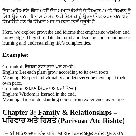
ਇਸ ਅਧਿਆਇ ਵਿੱਚ ਅਸੀਂ ਉਹ ਅਖਾਣ ਵੇਖਾਂਗੇ ਜੋ ਸਿਆਣਪ ਅਤੇ ਗਿਆਨ ਨੂੰ
ਸਿਖਾਉਂਦੇ ਹਨ। ਇਹ ਸਾਡੇ ਮਨ ਅਤੇ ਦਿਮਾਗ ਨੂੰ ਉਤਸ਼ਾਹਿਤ ਕਰਦੇ ਹਨ ਅਤੇ
ਸਿਖਾਉਂਦੇ ਹਨ ਕਿ ਸਿੱਖਣਾ ਅਤੇ ਸਮਝਣਾ ਕਿਵੇਂ ਜ਼ਰੂਰੀ ਹੈ।
Here, we explore proverbs and idioms that emphasize wisdom and
knowledge. They stimulate the mind and teach us the importance of
learning and understanding life’s complexities.
Examples:
Gurmukhi: ਜਿਹੜਾ ਬੂਟਾ ਬੂਟਾ ਖੁਦ ਸਮਝੇ।
English: Let each plant grow according to its own roots.
Meaning: Respect individuality and let everyone develop at their
own pace.
Gurmukhi: ਅਖਾਣ ਸਿਖਦਾ ਆਖ਼ਰਾਂ ਵਿਚ।
English: Wisdom is learned in the end.
Meaning: True understanding comes from experience over time.
Chapter 3: Family & Relationships –
ਪਰਿਵਾਰ ਅਤੇ ਰਿਸ਼ਤੇ (Parivaar Ate Rishte)
ਪੰਜਾਬੀ ਸਭਿਆਚਾਰ ਵਿੱਚ ਪਰਿਵਾਰ ਅਤੇ ਰਿਸ਼ਤੇ ਬਹੁਤ ਮਹੱਤਵਪੂਰਣ ਹਨ।