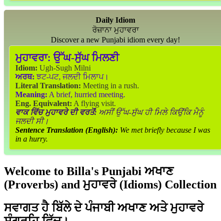
Daily Idiom
ਰੋਜ਼ਾਨਾ ਮੁਹਾਵਰਾ
Discover a new Punjabi idiom every day!
ਮੁਹਾਵਰਾ:
ਉੱਘ-ਸੁੱਘ ਮਿਲਣੀ
Idiom:
Ugh-Sugh Milni
ਅਰਥ:
ਝਟ-ਪਟ, ਜਲਦੀ ਮਿਲਾਪ।
Literal Translation:
Meeting in a rush.
Meaning:
A brief, hurried meeting.
Eng. Equivalent:
A flying visit.
ਵਾਕ ਵਿੱਚ ਮੁਹਾਵਰੇ ਦੀ ਵਰਤੋਂ:
ਅਸੀਂ ਉੱਘ-ਸੁੱਘ ਹੀ ਮਿਲੇ ਕਿਉਂਕਿ ਮੈਨੂੰ
ਜਲਦੀ ਸੀ।
Sentence Translation (English):
We met briefly because I was
in a hurry.
Welcome to Billa's Punjabi ਅਖਾਣ
(Proverbs) and ਮੁਹਾਵਰੇ (Idioms) Collection
ਸਵਾਗਤ ਹੈ ਬਿੱਲੇ ਦੇ ਪੰਜਾਬੀ ਅਖਾਣ ਅਤੇ ਮੁਹਾਵਰੇ
ਸੰਗ੍ਰਹਿ ਵਿੱਚ।