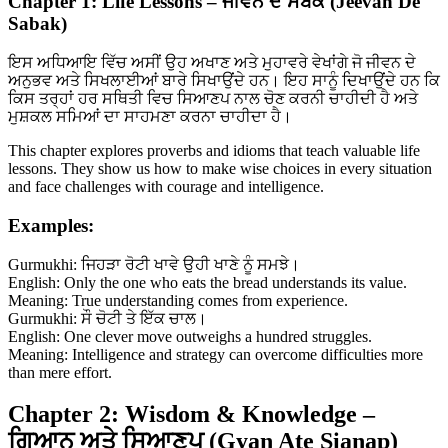
Chapter 1: Life Lessons – ਜੀਵਨ ਦੇ ਸਬਕ (Jeevan De
Sabak)
ਇਸ ਅਧਿਆਇ ਵਿੱਚ ਅਸੀਂ ਉਹ ਅਖਾਣ ਅਤੇ ਮੁਹਾਵਰੇ ਵੇਖਾਂਗੇ ਜੋ ਜੀਵਨ ਦੇ
ਅਨੁਭਵ ਅਤੇ ਸਿਖਲਾਈਆਂ ਬਾਰੇ ਸਿਖਾਉਂਦੇ ਹਨ। ਇਹ ਸਾਨੂੰ ਦਿਖਾਉਂਦੇ ਹਨ ਕਿ
ਕਿਸ ਤਰ੍ਹਾਂ ਹਰ ਸਥਿਤੀ ਵਿਚ ਸਿਆਣਪ ਨਾਲ ਚੋਣ ਕਰਨੀ ਚਾਹੀਦੀ ਹੈ ਅਤੇ
ਮੁਸ਼ਕਲ ਸਮਿਆਂ ਦਾ ਸਾਹਮਣਾ ਕਰਨਾ ਚਾਹੀਦਾ ਹੈ।
This chapter explores proverbs and idioms that teach valuable life
lessons. They show us how to make wise choices in every situation
and face challenges with courage and intelligence.
Examples:
Gurmukhi: ਜਿਹੜਾ ਰੋਟੀ ਖਾਵੇ ਉਹੀ ਖਾਣੇ ਨੂੰ ਸਮਝੇ।
English: Only the one who eats the bread understands its value.
Meaning: True understanding comes from experience.
Gurmukhi: ਸੌ ਚੋਟੀ ਤੇ ਇੱਕ ਚਾਲ।
English: One clever move outweighs a hundred struggles.
Meaning: Intelligence and strategy can overcome difficulties more
than mere effort.
Chapter 2: Wisdom & Knowledge –
ਗਿਆਨ ਅਤੇ ਸਿਆਣਪ (Gyan Ate Sianap)