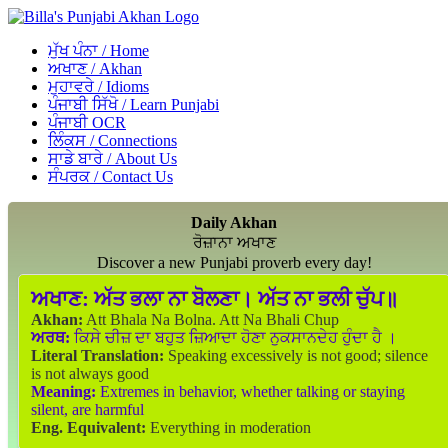
ਮੁੱਖ ਪੰਨਾ / Home
ਅਖਾਣ / Akhan
ਮੁਹਾਵਰੇ / Idioms
ਪੰਜਾਬੀ ਸਿੱਖੋ / Learn Punjabi
ਪੰਜਾਬੀ OCR
ਲਿੰਕਸ / Connections
ਸਾਡੇ ਬਾਰੇ / About Us
ਸੰਪਰਕ / Contact Us
Daily Akhan
ਰੋਜ਼ਾਨਾ ਅਖਾਣ
Discover a new Punjabi proverb every day!
ਅਖਾਣ:
ਅੱਤ ਭਲਾ ਨਾ ਬੋਲਣਾ। ਅੱਤ ਨਾ ਭਲੀ ਚੁੱਪ॥
Akhan:
Att Bhala Na Bolna. Att Na Bhali Chup
ਅਰਥ:
ਕਿਸੇ ਚੀਜ਼ ਦਾ ਬਹੁਤ ਜ਼ਿਆਦਾ ਹੋਣਾ ਨੁਕਸਾਨਦੇਹ ਹੁੰਦਾ ਹੈ ।
Literal Translation:
Speaking excessively is not good; silence
is not always good
Meaning:
Extremes in behavior, whether talking or staying
silent, are harmful
Eng. Equivalent:
Everything in moderation