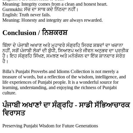
Meaning: Integrity comes from a clean and honest heart.
Gurmukhi: ਸੱਚ ਦਾ ਸਾਥ ਕਦੇ ਨਿੱਠਦਾ ਨਹੀਂ।
English: Truth never fails.
Meaning: Honesty and integrity are always rewarded.
Conclusion / ਨਿਸ਼ਕਰਸ਼
ਬਿੱਲਾ ਦੇ ਪੰਜਾਬੀ ਅਖਾਣ ਅਤੇ ਮੁਹਾਵਰੇ ਸੰਗ੍ਰਹਿ ਸਿਰਫ ਸ਼ਬਦਾਂ ਦਾ ਖਜ਼ਾਨਾ
ਨਹੀਂ, ਸਗੋਂ ਪੰਜਾਬੀ ਲੋਕਾਂ ਦੀ ਬੁੱਧੀ, ਸਿਆਣਪ ਅਤੇ ਜੀਵਨ ਅਨੁਭਵ ਦਾ ਪ੍ਰਤੀਕ
ਹੈ। ਇਹ ਸੰਗ੍ਰਹਿ ਸਿੱਖਣ, ਸਮਝਣ ਅਤੇ ਮਨੋਰੰਜਨ ਦਾ ਇੱਕ ਸ਼ਾਨਦਾਰ ਸਰੋਤ
ਹੈ।
Billa’s Punjabi Proverbs and Idioms Collection is not merely a
treasure of words, but a reflection of the wisdom, intelligence, and
life experiences of Punjabi people. It is a wonderful source for
learning, understanding, and enjoying the richness of Punjabi
culture.
ਪੰਜਾਬੀ ਅਖਾਣਾਂ ਦਾ ਸੰਗ੍ਰਹਿ - ਸਾਡੀ ਸੱਭਿਆਚਾਰਕ
ਵਿਰਾਸਤ
Preserving Punjabi Wisdom for Future Generations