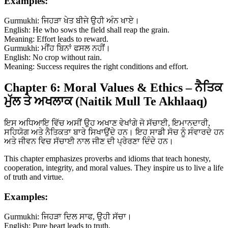
Examples:
Gurmukhi: ਜਿਹੜਾ ਖੇਤ ਬੀਜੇ ਉਹੀ ਅੰਨ ਖਾਏ।
English: He who sows the field shall reap the grain.
Meaning: Effort leads to reward.
Gurmukhi: ਮੀਂਹ ਬਿਨਾਂ ਫਸਲ ਨਹੀਂ।
English: No crop without rain.
Meaning: Success requires the right conditions and effort.
Chapter 6: Moral Values & Ethics – ਨੈਤਿਕ
ਮੁੱਲ ਤੇ ਅਖਲਾਕ (Naitik Mull Te Akhlaaq)
ਇਸ ਅਧਿਆਇ ਵਿੱਚ ਅਸੀਂ ਉਹ ਅਖਾਣ ਵੇਖਾਂਗੇ ਜੋ ਸੱਚਾਈ, ਇਮਾਨਦਾਰੀ,
ਸਹਿਯੋਗ ਅਤੇ ਨੈਤਿਕਤਾ ਬਾਰੇ ਸਿਖਾਉਂਦੇ ਹਨ। ਇਹ ਸਾਡੀ ਸੋਚ ਨੂੰ ਸੰਵਾਰਦੇ ਹਨ
ਅਤੇ ਜੀਵਨ ਵਿਚ ਸੱਚਾਈ ਨਾਲ ਜੀਣ ਦੀ ਪ੍ਰੇਰਣਾ ਦਿੰਦੇ ਹਨ।
This chapter emphasizes proverbs and idioms that teach honesty,
cooperation, integrity, and moral values. They inspire us to live a life
of truth and virtue.
Examples:
Gurmukhi: ਜਿਹੜਾ ਦਿਲ ਸਾਫ, ਉਹੀ ਸੱਚਾ।
English: Pure heart leads to truth.