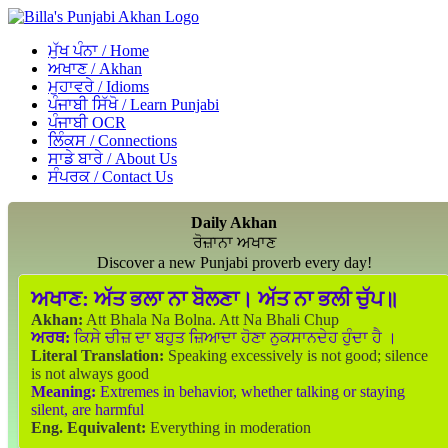
ਮੁੱਖ ਪੰਨਾ / Home
ਅਖਾਣ / Akhan
ਮੁਹਾਵਰੇ / Idioms
ਪੰਜਾਬੀ ਸਿੱਖੋ / Learn Punjabi
ਪੰਜਾਬੀ OCR
ਲਿੰਕਸ / Connections
ਸਾਡੇ ਬਾਰੇ / About Us
ਸੰਪਰਕ / Contact Us
Daily Akhan
ਰੋਜ਼ਾਨਾ ਅਖਾਣ
Discover a new Punjabi proverb every day!
ਅਖਾਣ:
ਅੱਤ ਭਲਾ ਨਾ ਬੋਲਣਾ। ਅੱਤ ਨਾ ਭਲੀ ਚੁੱਪ॥
Akhan:
Att Bhala Na Bolna. Att Na Bhali Chup
ਅਰਥ:
ਕਿਸੇ ਚੀਜ਼ ਦਾ ਬਹੁਤ ਜ਼ਿਆਦਾ ਹੋਣਾ ਨੁਕਸਾਨਦੇਹ ਹੁੰਦਾ ਹੈ ।
Literal Translation:
Speaking excessively is not good; silence
is not always good
Meaning:
Extremes in behavior, whether talking or staying
silent, are harmful
Eng. Equivalent:
Everything in moderation