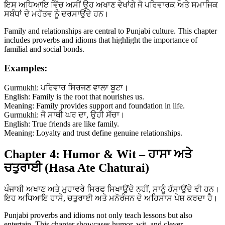
ਇਸ ਅਧਿਆਇ ਵਿੱਚ ਅਸੀਂ ਉਹ ਅਖਾਣ ਵੇਖਾਂਗੇ ਜੋ ਪਰਿਵਾਰਕ ਅਤੇ ਸਮਾਜਿਕ
ਸਬੰਧਾਂ ਦੇ ਮਹੱਤਵ ਨੂੰ ਦਰਸਾਉਂਦੇ ਹਨ।
Family and relationships are central to Punjabi culture. This chapter
includes proverbs and idioms that highlight the importance of
familial and social bonds.
Examples:
Gurmukhi: ਪਰਿਵਾਰ ਸਿਰਜਣ ਵਾਲਾ ਬੂਟਾ।
English: Family is the root that nourishes us.
Meaning: Family provides support and foundation in life.
Gurmukhi: ਜੋ ਸਾਥੀ ਘਰ ਦਾ, ਉਹੀ ਸੱਚਾ।
English: True friends are like family.
Meaning: Loyalty and trust define genuine relationships.
Chapter 4: Humor & Wit – ਹਾਸਾ ਅਤੇ
ਚਤੁਰਾਈ (Hasa Ate Chaturai)
ਪੰਜਾਬੀ ਅਖਾਣ ਅਤੇ ਮੁਹਾਵਰੇ ਸਿਰਫ ਸਿਖਾਉਂਦੇ ਨਹੀਂ, ਸਾਨੂੰ ਹੱਸਾਉਂਦੇ ਵੀ ਹਨ।
ਇਹ ਅਧਿਆਇ ਹਾਸੇ, ਚਤੁਰਾਈ ਅਤੇ ਮਨੋਰੰਜਨ ਦੇ ਅਹਿਸਾਸ ਪੇਸ਼ ਕਰਦਾ ਹੈ।
Punjabi proverbs and idioms not only teach lessons but also
entertain. This chapter showcases humor, wit, and clever