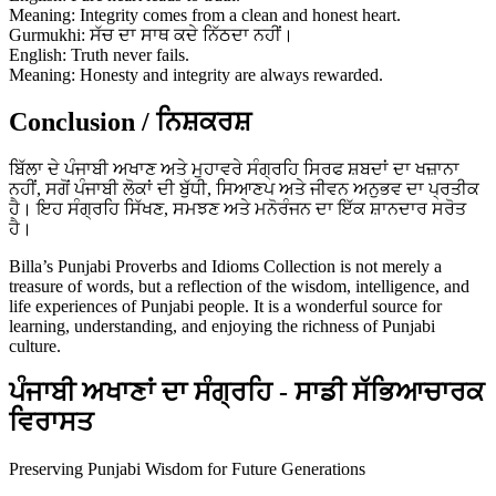
Meaning: Integrity comes from a clean and honest heart.
Gurmukhi: ਸੱਚ ਦਾ ਸਾਥ ਕਦੇ ਨਿੱਠਦਾ ਨਹੀਂ।
English: Truth never fails.
Meaning: Honesty and integrity are always rewarded.
Conclusion / ਨਿਸ਼ਕਰਸ਼
ਬਿੱਲਾ ਦੇ ਪੰਜਾਬੀ ਅਖਾਣ ਅਤੇ ਮੁਹਾਵਰੇ ਸੰਗ੍ਰਹਿ ਸਿਰਫ ਸ਼ਬਦਾਂ ਦਾ ਖਜ਼ਾਨਾ
ਨਹੀਂ, ਸਗੋਂ ਪੰਜਾਬੀ ਲੋਕਾਂ ਦੀ ਬੁੱਧੀ, ਸਿਆਣਪ ਅਤੇ ਜੀਵਨ ਅਨੁਭਵ ਦਾ ਪ੍ਰਤੀਕ
ਹੈ। ਇਹ ਸੰਗ੍ਰਹਿ ਸਿੱਖਣ, ਸਮਝਣ ਅਤੇ ਮਨੋਰੰਜਨ ਦਾ ਇੱਕ ਸ਼ਾਨਦਾਰ ਸਰੋਤ
ਹੈ।
Billa’s Punjabi Proverbs and Idioms Collection is not merely a
treasure of words, but a reflection of the wisdom, intelligence, and
life experiences of Punjabi people. It is a wonderful source for
learning, understanding, and enjoying the richness of Punjabi
culture.
ਪੰਜਾਬੀ ਅਖਾਣਾਂ ਦਾ ਸੰਗ੍ਰਹਿ - ਸਾਡੀ ਸੱਭਿਆਚਾਰਕ
ਵਿਰਾਸਤ
Preserving Punjabi Wisdom for Future Generations