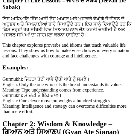
Chapter 1: Life Lessons – ਜੀਵਨ ਦੇ ਸਬਕ (Jeevan De
Sabak)
ਇਸ ਅਧਿਆਇ ਵਿੱਚ ਅਸੀਂ ਉਹ ਅਖਾਣ ਅਤੇ ਮੁਹਾਵਰੇ ਵੇਖਾਂਗੇ ਜੋ ਜੀਵਨ ਦੇ
ਅਨੁਭਵ ਅਤੇ ਸਿਖਲਾਈਆਂ ਬਾਰੇ ਸਿਖਾਉਂਦੇ ਹਨ। ਇਹ ਸਾਨੂੰ ਦਿਖਾਉਂਦੇ ਹਨ ਕਿ
ਕਿਸ ਤਰ੍ਹਾਂ ਹਰ ਸਥਿਤੀ ਵਿਚ ਸਿਆਣਪ ਨਾਲ ਚੋਣ ਕਰਨੀ ਚਾਹੀਦੀ ਹੈ ਅਤੇ
ਮੁਸ਼ਕਲ ਸਮਿਆਂ ਦਾ ਸਾਹਮਣਾ ਕਰਨਾ ਚਾਹੀਦਾ ਹੈ।
This chapter explores proverbs and idioms that teach valuable life
lessons. They show us how to make wise choices in every situation
and face challenges with courage and intelligence.
Examples:
Gurmukhi: ਜਿਹੜਾ ਰੋਟੀ ਖਾਵੇ ਉਹੀ ਖਾਣੇ ਨੂੰ ਸਮਝੇ।
English: Only the one who eats the bread understands its value.
Meaning: True understanding comes from experience.
Gurmukhi: ਸੌ ਚੋਟੀ ਤੇ ਇੱਕ ਚਾਲ।
English: One clever move outweighs a hundred struggles.
Meaning: Intelligence and strategy can overcome difficulties more
than mere effort.
Chapter 2: Wisdom & Knowledge –
ਗਿਆਨ ਅਤੇ ਸਿਆਣਪ (Gyan Ate Sianap)