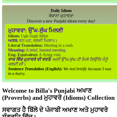
Daily Idiom
ਰੋਜ਼ਾਨਾ ਮੁਹਾਵਰਾ
Discover a new Punjabi idiom every day!
ਮੁਹਾਵਰਾ:
ਉੱਘ-ਸੁੱਘ ਮਿਲਣੀ
Idiom:
Ugh-Sugh Milni
ਅਰਥ:
ਝਟ-ਪਟ, ਜਲਦੀ ਮਿਲਾਪ।
Literal Translation:
Meeting in a rush.
Meaning:
A brief, hurried meeting.
Eng. Equivalent:
A flying visit.
ਵਾਕ ਵਿੱਚ ਮੁਹਾਵਰੇ ਦੀ ਵਰਤੋਂ:
ਅਸੀਂ ਉੱਘ-ਸੁੱਘ ਹੀ ਮਿਲੇ ਕਿਉਂਕਿ ਮੈਨੂੰ
ਜਲਦੀ ਸੀ।
Sentence Translation (English):
We met briefly because I was
in a hurry.
Welcome to Billa's Punjabi ਅਖਾਣ
(Proverbs) and ਮੁਹਾਵਰੇ (Idioms) Collection
ਸਵਾਗਤ ਹੈ ਬਿੱਲੇ ਦੇ ਪੰਜਾਬੀ ਅਖਾਣ ਅਤੇ ਮੁਹਾਵਰੇ
ਸੰਗ੍ਰਹਿ ਵਿੱਚ।