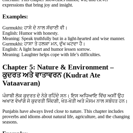
expressions that bring joy and insight.
Examples:
Gurmukhi: ਹਾਸੇ ਦੇ ਨਾਲ ਸੱਚਾਈ ਵੀ।
English: Humor with honesty.
Meaning: Speak truthfully but in a light-hearted and wise manner.
Gurmukhi: ਹਾਸਾ ਤੇ ਹਲਕਾ ਮਨ, ਦੁੱਖ ਘਟਦਾ ਹੈ।
English: A light heart and humor lessen sorrow.
Meaning: Laughter helps cope with life’s difficulties.
Chapter 5: Nature & Environment –
ਕੁਦਰਤ ਅਤੇ ਵਾਤਾਵਰਨ (Kudrat Ate
Vataavaran)
ਪੰਜਾਬੀ ਲੋਕ ਕੁਦਰਤ ਦੇ ਨੇੜੇ ਰਹਿੰਦੇ ਸਨ। ਇਸ ਅਧਿਆਇ ਵਿੱਚ ਅਸੀਂ ਉਹ
ਅਖਾਣ ਵੇਖਾਂਗੇ ਜੋ ਕੁਦਰਤੀ ਜਿੰਦਗੀ, ਖੇਤ-ਖੇਤੀ ਅਤੇ ਮੌਸਮ ਨਾਲ ਸਬੰਧਤ ਹਨ।
Punjabis have always lived close to nature. This chapter includes
proverbs and idioms about natural life, agriculture, and the changing
seasons.