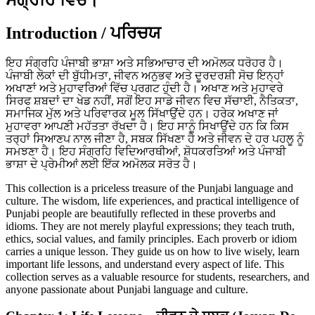
Introduction / ਪਰਿਚਯ
ਇਹ ਸੰਗ੍ਰਹਿ ਪੰਜਾਬੀ ਭਾਸ਼ਾ ਅਤੇ ਸਭਿਆਚਾਰ ਦੀ ਅਮੋਲਕ ਧਰੋਹਰ ਹੈ।
ਪੰਜਾਬੀ ਲੋਕਾਂ ਦੀ ਬੁੱਧੀਮਤਾ, ਜੀਵਨ ਅਨੁਭਵ ਅਤੇ ਦੂਰਦਰਸ਼ੀ ਸੋਚ ਇਨ੍ਹਾਂ
ਅਖਾਣਾਂ ਅਤੇ ਮੁਹਾਵਰਿਆਂ ਵਿੱਚ ਪ੍ਰਗਟ ਹੁੰਦੀ ਹੈ। ਅਖਾਣ ਅਤੇ ਮੁਹਾਵਰੇ
ਸਿਰਫ ਸ਼ਬਦਾਂ ਦਾ ਖੇਡ ਨਹੀਂ, ਸਗੋਂ ਇਹ ਸਾਡੇ ਜੀਵਨ ਵਿਚ ਸੱਚਾਈ, ਨੈਤਿਕਤਾ,
ਸਮਾਜਿਕ ਮੁੱਲ ਅਤੇ ਪਰਿਵਾਰਕ ਮੂਲ ਸਿੱਖਾਉਂਦੇ ਹਨ। ਹਰੇਕ ਅਖਾਣ ਜਾਂ
ਮੁਹਾਵਰਾ ਆਪਣੀ ਮਹੱਤਤਾ ਰੱਖਦਾ ਹੈ। ਇਹ ਸਾਨੂੰ ਸਿਖਾਉਂਦੇ ਹਨ ਕਿ ਕਿਸ
ਤਰ੍ਹਾਂ ਸਿਆਣਪ ਨਾਲ ਜੀਣਾ ਹੈ, ਸਬਕ ਸਿੱਖਣਾ ਹੈ ਅਤੇ ਜੀਵਨ ਦੇ ਹਰ ਪਹਲੂ ਨੂੰ
ਸਮਝਣਾ ਹੈ। ਇਹ ਸੰਗ੍ਰਹਿ ਵਿਦਿਆਰਥੀਆਂ, ਸ਼ੋਧਕਰਤਿਆਂ ਅਤੇ ਪੰਜਾਬੀ
ਭਾਸ਼ਾ ਦੇ ਪ੍ਰੇਮੀਆਂ ਲਈ ਇੱਕ ਅਮੋਲਕ ਸਰੋਤ ਹੈ।
This collection is a priceless treasure of the Punjabi language and
culture. The wisdom, life experiences, and practical intelligence of
Punjabi people are beautifully reflected in these proverbs and
idioms. They are not merely playful expressions; they teach truth,
ethics, social values, and family principles. Each proverb or idiom
carries a unique lesson. They guide us on how to live wisely, learn
important life lessons, and understand every aspect of life. This
collection serves as a valuable resource for students, researchers, and
anyone passionate about Punjabi language and culture.