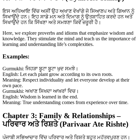
ਇਸ ਅਧਿਆਇ ਵਿੱਚ ਅਸੀਂ ਉਹ ਅਖਾਣ ਵੇਖਾਂਗੇ ਜੋ ਸਿਆਣਪ ਅਤੇ ਗਿਆਨ ਨੂੰ
ਸਿਖਾਉਂਦੇ ਹਨ। ਇਹ ਸਾਡੇ ਮਨ ਅਤੇ ਦਿਮਾਗ ਨੂੰ ਉਤਸ਼ਾਹਿਤ ਕਰਦੇ ਹਨ ਅਤੇ
ਸਿਖਾਉਂਦੇ ਹਨ ਕਿ ਸਿੱਖਣਾ ਅਤੇ ਸਮਝਣਾ ਕਿਵੇਂ ਜ਼ਰੂਰੀ ਹੈ।
Here, we explore proverbs and idioms that emphasize wisdom and
knowledge. They stimulate the mind and teach us the importance of
learning and understanding life’s complexities.
Examples:
Gurmukhi: ਜਿਹੜਾ ਬੂਟਾ ਬੂਟਾ ਖੁਦ ਸਮਝੇ।
English: Let each plant grow according to its own roots.
Meaning: Respect individuality and let everyone develop at their
own pace.
Gurmukhi: ਅਖਾਣ ਸਿਖਦਾ ਆਖ਼ਰਾਂ ਵਿਚ।
English: Wisdom is learned in the end.
Meaning: True understanding comes from experience over time.
Chapter 3: Family & Relationships –
ਪਰਿਵਾਰ ਅਤੇ ਰਿਸ਼ਤੇ (Parivaar Ate Rishte)
ਪੰਜਾਬੀ ਸਭਿਆਚਾਰ ਵਿੱਚ ਪਰਿਵਾਰ ਅਤੇ ਰਿਸ਼ਤੇ ਬਹੁਤ ਮਹੱਤਵਪੂਰਣ ਹਨ।