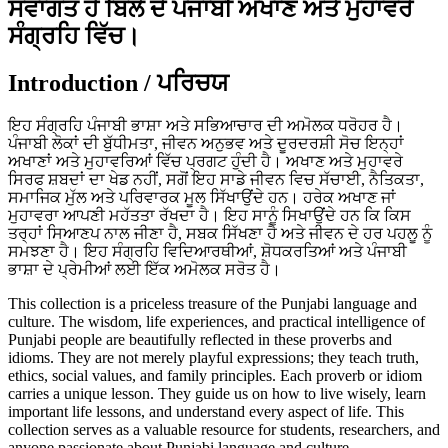
ਸਵਾਗਤ ਹੈ ਬਿੱਲੇ ਦੇ ਪੰਜਾਬੀ ਅਖਾਣ ਅਤੇ ਮੁਹਾਵਰੇ
ਸੰਗ੍ਰਹਿ ਵਿੱਚ।
Introduction / ਪਰਿਚਯ
ਇਹ ਸੰਗ੍ਰਹਿ ਪੰਜਾਬੀ ਭਾਸ਼ਾ ਅਤੇ ਸਭਿਆਚਾਰ ਦੀ ਅਮੋਲਕ ਧਰੋਹਰ ਹੈ।
ਪੰਜਾਬੀ ਲੋਕਾਂ ਦੀ ਬੁੱਧੀਮਤਾ, ਜੀਵਨ ਅਨੁਭਵ ਅਤੇ ਦੂਰਦਰਸ਼ੀ ਸੋਚ ਇਨ੍ਹਾਂ
ਅਖਾਣਾਂ ਅਤੇ ਮੁਹਾਵਰਿਆਂ ਵਿੱਚ ਪ੍ਰਗਟ ਹੁੰਦੀ ਹੈ। ਅਖਾਣ ਅਤੇ ਮੁਹਾਵਰੇ
ਸਿਰਫ ਸ਼ਬਦਾਂ ਦਾ ਖੇਡ ਨਹੀਂ, ਸਗੋਂ ਇਹ ਸਾਡੇ ਜੀਵਨ ਵਿਚ ਸੱਚਾਈ, ਨੈਤਿਕਤਾ,
ਸਮਾਜਿਕ ਮੁੱਲ ਅਤੇ ਪਰਿਵਾਰਕ ਮੂਲ ਸਿੱਖਾਉਂਦੇ ਹਨ। ਹਰੇਕ ਅਖਾਣ ਜਾਂ
ਮੁਹਾਵਰਾ ਆਪਣੀ ਮਹੱਤਤਾ ਰੱਖਦਾ ਹੈ। ਇਹ ਸਾਨੂੰ ਸਿਖਾਉਂਦੇ ਹਨ ਕਿ ਕਿਸ
ਤਰ੍ਹਾਂ ਸਿਆਣਪ ਨਾਲ ਜੀਣਾ ਹੈ, ਸਬਕ ਸਿੱਖਣਾ ਹੈ ਅਤੇ ਜੀਵਨ ਦੇ ਹਰ ਪਹਲੂ ਨੂੰ
ਸਮਝਣਾ ਹੈ। ਇਹ ਸੰਗ੍ਰਹਿ ਵਿਦਿਆਰਥੀਆਂ, ਸ਼ੋਧਕਰਤਿਆਂ ਅਤੇ ਪੰਜਾਬੀ
ਭਾਸ਼ਾ ਦੇ ਪ੍ਰੇਮੀਆਂ ਲਈ ਇੱਕ ਅਮੋਲਕ ਸਰੋਤ ਹੈ।
This collection is a priceless treasure of the Punjabi language and
culture. The wisdom, life experiences, and practical intelligence of
Punjabi people are beautifully reflected in these proverbs and
idioms. They are not merely playful expressions; they teach truth,
ethics, social values, and family principles. Each proverb or idiom
carries a unique lesson. They guide us on how to live wisely, learn
important life lessons, and understand every aspect of life. This
collection serves as a valuable resource for students, researchers, and
anyone passionate about Punjabi language and culture.