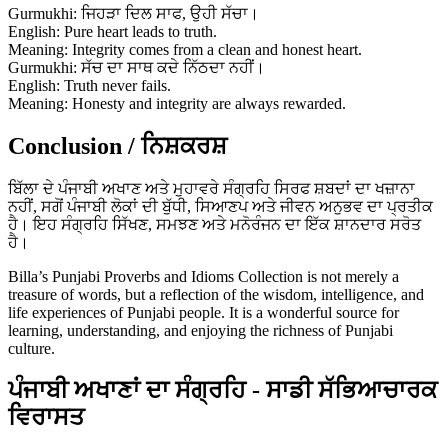
Gurmukhi: ਜਿਹੜਾ ਦਿਲ ਸਾਫ, ਉਹੀ ਸੱਚਾ।
English: Pure heart leads to truth.
Meaning: Integrity comes from a clean and honest heart.
Gurmukhi: ਸੱਚ ਦਾ ਸਾਥ ਕਦੇ ਨਿੱਠਦਾ ਨਹੀਂ।
English: Truth never fails.
Meaning: Honesty and integrity are always rewarded.
Conclusion / ਨਿਸ਼ਕਰਸ਼
ਬਿੱਲਾ ਦੇ ਪੰਜਾਬੀ ਅਖਾਣ ਅਤੇ ਮੁਹਾਵਰੇ ਸੰਗ੍ਰਹਿ ਸਿਰਫ ਸ਼ਬਦਾਂ ਦਾ ਖਜ਼ਾਨਾ
ਨਹੀਂ, ਸਗੋਂ ਪੰਜਾਬੀ ਲੋਕਾਂ ਦੀ ਬੁੱਧੀ, ਸਿਆਣਪ ਅਤੇ ਜੀਵਨ ਅਨੁਭਵ ਦਾ ਪ੍ਰਤੀਕ
ਹੈ। ਇਹ ਸੰਗ੍ਰਹਿ ਸਿੱਖਣ, ਸਮਝਣ ਅਤੇ ਮਨੋਰੰਜਨ ਦਾ ਇੱਕ ਸ਼ਾਨਦਾਰ ਸਰੋਤ
ਹੈ।
Billa’s Punjabi Proverbs and Idioms Collection is not merely a
treasure of words, but a reflection of the wisdom, intelligence, and
life experiences of Punjabi people. It is a wonderful source for
learning, understanding, and enjoying the richness of Punjabi
culture.
ਪੰਜਾਬੀ ਅਖਾਣਾਂ ਦਾ ਸੰਗ੍ਰਹਿ - ਸਾਡੀ ਸੱਭਿਆਚਾਰਕ
ਵਿਰਾਸਤ