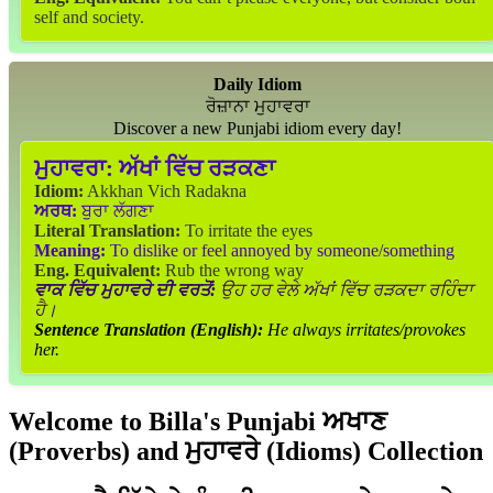
self and society.
Daily Idiom
ਰੋਜ਼ਾਨਾ ਮੁਹਾਵਰਾ
Discover a new Punjabi idiom every day!
ਮੁਹਾਵਰਾ:
ਅੱਖਾਂ ਵਿੱਚ ਰੜਕਣਾ
Idiom:
Akkhan Vich Radakna
ਅਰਥ:
ਬੁਰਾ ਲੱਗਣਾ
Literal Translation:
To irritate the eyes
Meaning:
To dislike or feel annoyed by someone/something
Eng. Equivalent:
Rub the wrong way
ਵਾਕ ਵਿੱਚ ਮੁਹਾਵਰੇ ਦੀ ਵਰਤੋਂ:
ਉਹ ਹਰ ਵੇਲੇ ਅੱਖਾਂ ਵਿੱਚ ਰੜਕਦਾ ਰਹਿੰਦਾ
ਹੈ।
Sentence Translation (English):
He always irritates/provokes
her.
Welcome to Billa's Punjabi ਅਖਾਣ
(Proverbs) and ਮੁਹਾਵਰੇ (Idioms) Collection