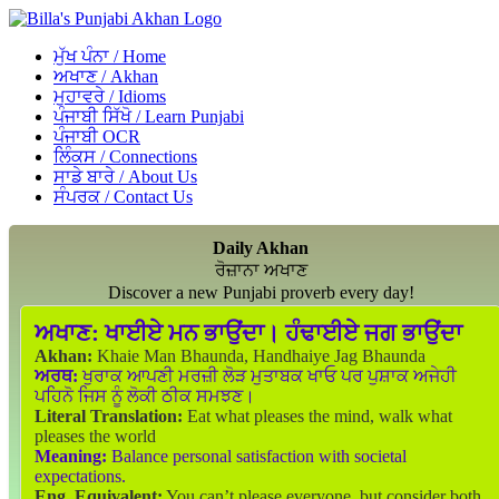
ਮੁੱਖ ਪੰਨਾ / Home
ਅਖਾਣ / Akhan
ਮੁਹਾਵਰੇ / Idioms
ਪੰਜਾਬੀ ਸਿੱਖੋ / Learn Punjabi
ਪੰਜਾਬੀ OCR
ਲਿੰਕਸ / Connections
ਸਾਡੇ ਬਾਰੇ / About Us
ਸੰਪਰਕ / Contact Us
Daily Akhan
ਰੋਜ਼ਾਨਾ ਅਖਾਣ
Discover a new Punjabi proverb every day!
ਅਖਾਣ:
ਖਾਈਏ ਮਨ ਭਾਉਂਦਾ। ਹੰਢਾਈਏ ਜਗ ਭਾਉਂਦਾ
Akhan:
Khaie Man Bhaunda, Handhaiye Jag Bhaunda
ਅਰਥ:
ਖੁਰਾਕ ਆਪਣੀ ਮਰਜ਼ੀ ਲੋੜ ਮੁਤਾਬਕ ਖਾਓ ਪਰ ਪੁਸ਼ਾਕ ਅਜੇਹੀ
ਪਹਿਨੋ ਜਿਸ ਨੂੰ ਲੋਕੀ ਠੀਕ ਸਮਝਣ।
Literal Translation:
Eat what pleases the mind, walk what
pleases the world
Meaning:
Balance personal satisfaction with societal
expectations.
Eng. Equivalent:
You can’t please everyone, but consider both