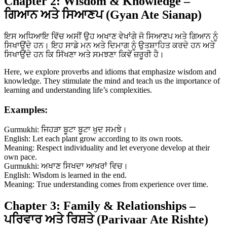
Chapter 2: Wisdom & Knowledge –
ਗਿਆਨ ਅਤੇ ਸਿਆਣਪ (Gyan Ate Sianap)
ਇਸ ਅਧਿਆਇ ਵਿੱਚ ਅਸੀਂ ਉਹ ਅਖਾਣ ਵੇਖਾਂਗੇ ਜੋ ਸਿਆਣਪ ਅਤੇ ਗਿਆਨ ਨੂੰ
ਸਿਖਾਉਂਦੇ ਹਨ। ਇਹ ਸਾਡੇ ਮਨ ਅਤੇ ਦਿਮਾਗ ਨੂੰ ਉਤਸ਼ਾਹਿਤ ਕਰਦੇ ਹਨ ਅਤੇ
ਸਿਖਾਉਂਦੇ ਹਨ ਕਿ ਸਿੱਖਣਾ ਅਤੇ ਸਮਝਣਾ ਕਿਵੇਂ ਜ਼ਰੂਰੀ ਹੈ।
Here, we explore proverbs and idioms that emphasize wisdom and
knowledge. They stimulate the mind and teach us the importance of
learning and understanding life’s complexities.
Examples:
Gurmukhi: ਜਿਹੜਾ ਬੂਟਾ ਬੂਟਾ ਖੁਦ ਸਮਝੇ।
English: Let each plant grow according to its own roots.
Meaning: Respect individuality and let everyone develop at their
own pace.
Gurmukhi: ਅਖਾਣ ਸਿਖਦਾ ਆਖ਼ਰਾਂ ਵਿਚ।
English: Wisdom is learned in the end.
Meaning: True understanding comes from experience over time.
Chapter 3: Family & Relationships –
ਪਰਿਵਾਰ ਅਤੇ ਰਿਸ਼ਤੇ (Parivaar Ate Rishte)