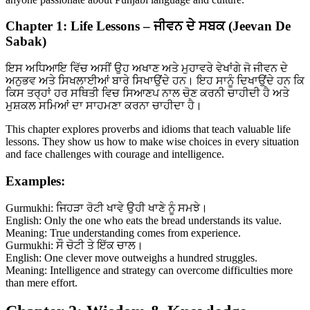
Chapter 1: Life Lessons – ਜੀਵਨ ਦੇ ਸਬਕ (Jeevan De
Sabak)
ਇਸ ਅਧਿਆਇ ਵਿੱਚ ਅਸੀਂ ਉਹ ਅਖਾਣ ਅਤੇ ਮੁਹਾਵਰੇ ਵੇਖਾਂਗੇ ਜੋ ਜੀਵਨ ਦੇ
ਅਨੁਭਵ ਅਤੇ ਸਿਖਲਾਈਆਂ ਬਾਰੇ ਸਿਖਾਉਂਦੇ ਹਨ। ਇਹ ਸਾਨੂੰ ਦਿਖਾਉਂਦੇ ਹਨ ਕਿ
ਕਿਸ ਤਰ੍ਹਾਂ ਹਰ ਸਥਿਤੀ ਵਿਚ ਸਿਆਣਪ ਨਾਲ ਚੋਣ ਕਰਨੀ ਚਾਹੀਦੀ ਹੈ ਅਤੇ
ਮੁਸ਼ਕਲ ਸਮਿਆਂ ਦਾ ਸਾਹਮਣਾ ਕਰਨਾ ਚਾਹੀਦਾ ਹੈ।
This chapter explores proverbs and idioms that teach valuable life
lessons. They show us how to make wise choices in every situation
and face challenges with courage and intelligence.
Examples:
Gurmukhi: ਜਿਹੜਾ ਰੋਟੀ ਖਾਵੇ ਉਹੀ ਖਾਣੇ ਨੂੰ ਸਮਝੇ।
English: Only the one who eats the bread understands its value.
Meaning: True understanding comes from experience.
Gurmukhi: ਸੌ ਚੋਟੀ ਤੇ ਇੱਕ ਚਾਲ।
English: One clever move outweighs a hundred struggles.
Meaning: Intelligence and strategy can overcome difficulties more
than mere effort.