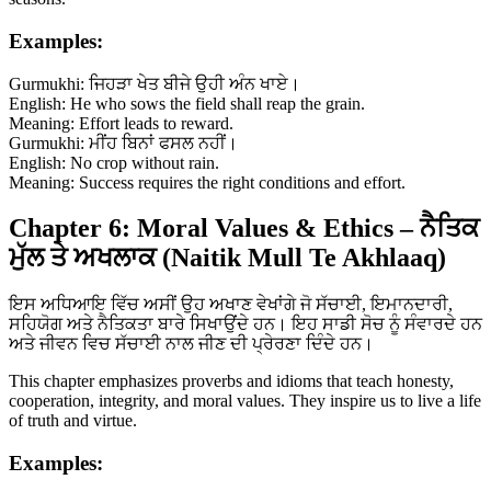
Examples:
Gurmukhi: ਜਿਹੜਾ ਖੇਤ ਬੀਜੇ ਉਹੀ ਅੰਨ ਖਾਏ।
English: He who sows the field shall reap the grain.
Meaning: Effort leads to reward.
Gurmukhi: ਮੀਂਹ ਬਿਨਾਂ ਫਸਲ ਨਹੀਂ।
English: No crop without rain.
Meaning: Success requires the right conditions and effort.
Chapter 6: Moral Values & Ethics – ਨੈਤਿਕ
ਮੁੱਲ ਤੇ ਅਖਲਾਕ (Naitik Mull Te Akhlaaq)
ਇਸ ਅਧਿਆਇ ਵਿੱਚ ਅਸੀਂ ਉਹ ਅਖਾਣ ਵੇਖਾਂਗੇ ਜੋ ਸੱਚਾਈ, ਇਮਾਨਦਾਰੀ,
ਸਹਿਯੋਗ ਅਤੇ ਨੈਤਿਕਤਾ ਬਾਰੇ ਸਿਖਾਉਂਦੇ ਹਨ। ਇਹ ਸਾਡੀ ਸੋਚ ਨੂੰ ਸੰਵਾਰਦੇ ਹਨ
ਅਤੇ ਜੀਵਨ ਵਿਚ ਸੱਚਾਈ ਨਾਲ ਜੀਣ ਦੀ ਪ੍ਰੇਰਣਾ ਦਿੰਦੇ ਹਨ।
This chapter emphasizes proverbs and idioms that teach honesty,
cooperation, integrity, and moral values. They inspire us to live a life
of truth and virtue.
Examples: