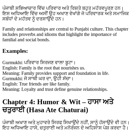
ਪੰਜਾਬੀ ਸਭਿਆਚਾਰ ਵਿੱਚ ਪਰਿਵਾਰ ਅਤੇ ਰਿਸ਼ਤੇ ਬਹੁਤ ਮਹੱਤਵਪੂਰਣ ਹਨ।
ਇਸ ਅਧਿਆਇ ਵਿੱਚ ਅਸੀਂ ਉਹ ਅਖਾਣ ਵੇਖਾਂਗੇ ਜੋ ਪਰਿਵਾਰਕ ਅਤੇ ਸਮਾਜਿਕ
ਸਬੰਧਾਂ ਦੇ ਮਹੱਤਵ ਨੂੰ ਦਰਸਾਉਂਦੇ ਹਨ।
Family and relationships are central to Punjabi culture. This chapter
includes proverbs and idioms that highlight the importance of
familial and social bonds.
Examples:
Gurmukhi: ਪਰਿਵਾਰ ਸਿਰਜਣ ਵਾਲਾ ਬੂਟਾ।
English: Family is the root that nourishes us.
Meaning: Family provides support and foundation in life.
Gurmukhi: ਜੋ ਸਾਥੀ ਘਰ ਦਾ, ਉਹੀ ਸੱਚਾ।
English: True friends are like family.
Meaning: Loyalty and trust define genuine relationships.
Chapter 4: Humor & Wit – ਹਾਸਾ ਅਤੇ
ਚਤੁਰਾਈ (Hasa Ate Chaturai)
ਪੰਜਾਬੀ ਅਖਾਣ ਅਤੇ ਮੁਹਾਵਰੇ ਸਿਰਫ ਸਿਖਾਉਂਦੇ ਨਹੀਂ, ਸਾਨੂੰ ਹੱਸਾਉਂਦੇ ਵੀ ਹਨ।
ਇਹ ਅਧਿਆਇ ਹਾਸੇ, ਚਤੁਰਾਈ ਅਤੇ ਮਨੋਰੰਜਨ ਦੇ ਅਹਿਸਾਸ ਪੇਸ਼ ਕਰਦਾ ਹੈ।