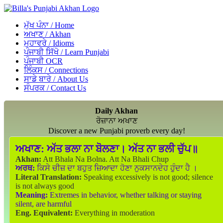
ਮੁੱਖ ਪੰਨਾ / Home
ਅਖਾਣ / Akhan
ਮੁਹਾਵਰੇ / Idioms
ਪੰਜਾਬੀ ਸਿੱਖੋ / Learn Punjabi
ਪੰਜਾਬੀ OCR
ਲਿੰਕਸ / Connections
ਸਾਡੇ ਬਾਰੇ / About Us
ਸੰਪਰਕ / Contact Us
Daily Akhan
ਰੋਜ਼ਾਨਾ ਅਖਾਣ
Discover a new Punjabi proverb every day!
ਅਖਾਣ:
ਅੱਤ ਭਲਾ ਨਾ ਬੋਲਣਾ। ਅੱਤ ਨਾ ਭਲੀ ਚੁੱਪ॥
Akhan:
Att Bhala Na Bolna. Att Na Bhali Chup
ਅਰਥ:
ਕਿਸੇ ਚੀਜ਼ ਦਾ ਬਹੁਤ ਜ਼ਿਆਦਾ ਹੋਣਾ ਨੁਕਸਾਨਦੇਹ ਹੁੰਦਾ ਹੈ ।
Literal Translation:
Speaking excessively is not good; silence
is not always good
Meaning:
Extremes in behavior, whether talking or staying
silent, are harmful
Eng. Equivalent:
Everything in moderation