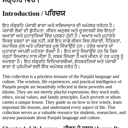
Introduction / ਪਰਿਚਯ
ਇਹ ਸੰਗ੍ਰਹਿ ਪੰਜਾਬੀ ਭਾਸ਼ਾ ਅਤੇ ਸਭਿਆਚਾਰ ਦੀ ਅਮੋਲਕ ਧਰੋਹਰ ਹੈ।
ਪੰਜਾਬੀ ਲੋਕਾਂ ਦੀ ਬੁੱਧੀਮਤਾ, ਜੀਵਨ ਅਨੁਭਵ ਅਤੇ ਦੂਰਦਰਸ਼ੀ ਸੋਚ ਇਨ੍ਹਾਂ
ਅਖਾਣਾਂ ਅਤੇ ਮੁਹਾਵਰਿਆਂ ਵਿੱਚ ਪ੍ਰਗਟ ਹੁੰਦੀ ਹੈ। ਅਖਾਣ ਅਤੇ ਮੁਹਾਵਰੇ
ਸਿਰਫ ਸ਼ਬਦਾਂ ਦਾ ਖੇਡ ਨਹੀਂ, ਸਗੋਂ ਇਹ ਸਾਡੇ ਜੀਵਨ ਵਿਚ ਸੱਚਾਈ, ਨੈਤਿਕਤਾ,
ਸਮਾਜਿਕ ਮੁੱਲ ਅਤੇ ਪਰਿਵਾਰਕ ਮੂਲ ਸਿੱਖਾਉਂਦੇ ਹਨ। ਹਰੇਕ ਅਖਾਣ ਜਾਂ
ਮੁਹਾਵਰਾ ਆਪਣੀ ਮਹੱਤਤਾ ਰੱਖਦਾ ਹੈ। ਇਹ ਸਾਨੂੰ ਸਿਖਾਉਂਦੇ ਹਨ ਕਿ ਕਿਸ
ਤਰ੍ਹਾਂ ਸਿਆਣਪ ਨਾਲ ਜੀਣਾ ਹੈ, ਸਬਕ ਸਿੱਖਣਾ ਹੈ ਅਤੇ ਜੀਵਨ ਦੇ ਹਰ ਪਹਲੂ ਨੂੰ
ਸਮਝਣਾ ਹੈ। ਇਹ ਸੰਗ੍ਰਹਿ ਵਿਦਿਆਰਥੀਆਂ, ਸ਼ੋਧਕਰਤਿਆਂ ਅਤੇ ਪੰਜਾਬੀ
ਭਾਸ਼ਾ ਦੇ ਪ੍ਰੇਮੀਆਂ ਲਈ ਇੱਕ ਅਮੋਲਕ ਸਰੋਤ ਹੈ।
This collection is a priceless treasure of the Punjabi language and
culture. The wisdom, life experiences, and practical intelligence of
Punjabi people are beautifully reflected in these proverbs and
idioms. They are not merely playful expressions; they teach truth,
ethics, social values, and family principles. Each proverb or idiom
carries a unique lesson. They guide us on how to live wisely, learn
important life lessons, and understand every aspect of life. This
collection serves as a valuable resource for students, researchers, and
anyone passionate about Punjabi language and culture.