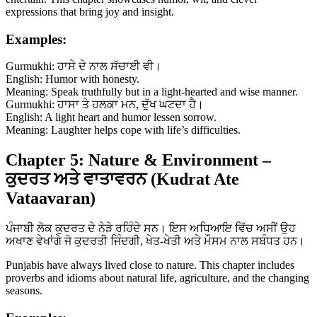
expressions that bring joy and insight.
Examples:
Gurmukhi: ਹਾਸੇ ਦੇ ਨਾਲ ਸੱਚਾਈ ਵੀ।
English: Humor with honesty.
Meaning: Speak truthfully but in a light-hearted and wise manner.
Gurmukhi: ਹਾਸਾ ਤੇ ਹਲਕਾ ਮਨ, ਦੁੱਖ ਘਟਦਾ ਹੈ।
English: A light heart and humor lessen sorrow.
Meaning: Laughter helps cope with life’s difficulties.
Chapter 5: Nature & Environment –
ਕੁਦਰਤ ਅਤੇ ਵਾਤਾਵਰਨ (Kudrat Ate
Vataavaran)
ਪੰਜਾਬੀ ਲੋਕ ਕੁਦਰਤ ਦੇ ਨੇੜੇ ਰਹਿੰਦੇ ਸਨ। ਇਸ ਅਧਿਆਇ ਵਿੱਚ ਅਸੀਂ ਉਹ
ਅਖਾਣ ਵੇਖਾਂਗੇ ਜੋ ਕੁਦਰਤੀ ਜਿੰਦਗੀ, ਖੇਤ-ਖੇਤੀ ਅਤੇ ਮੌਸਮ ਨਾਲ ਸਬੰਧਤ ਹਨ।
Punjabis have always lived close to nature. This chapter includes
proverbs and idioms about natural life, agriculture, and the changing
seasons.