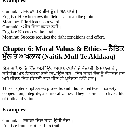
Examples:
Gurmukhi: ਜਿਹੜਾ ਖੇਤ ਬੀਜੇ ਉਹੀ ਅੰਨ ਖਾਏ।
English: He who sows the field shall reap the grain.
Meaning: Effort leads to reward.
Gurmukhi: ਮੀਂਹ ਬਿਨਾਂ ਫਸਲ ਨਹੀਂ।
English: No crop without rain.
Meaning: Success requires the right conditions and effort.
Chapter 6: Moral Values & Ethics – ਨੈਤਿਕ
ਮੁੱਲ ਤੇ ਅਖਲਾਕ (Naitik Mull Te Akhlaaq)
ਇਸ ਅਧਿਆਇ ਵਿੱਚ ਅਸੀਂ ਉਹ ਅਖਾਣ ਵੇਖਾਂਗੇ ਜੋ ਸੱਚਾਈ, ਇਮਾਨਦਾਰੀ,
ਸਹਿਯੋਗ ਅਤੇ ਨੈਤਿਕਤਾ ਬਾਰੇ ਸਿਖਾਉਂਦੇ ਹਨ। ਇਹ ਸਾਡੀ ਸੋਚ ਨੂੰ ਸੰਵਾਰਦੇ ਹਨ
ਅਤੇ ਜੀਵਨ ਵਿਚ ਸੱਚਾਈ ਨਾਲ ਜੀਣ ਦੀ ਪ੍ਰੇਰਣਾ ਦਿੰਦੇ ਹਨ।
This chapter emphasizes proverbs and idioms that teach honesty,
cooperation, integrity, and moral values. They inspire us to live a life
of truth and virtue.
Examples:
Gurmukhi: ਜਿਹੜਾ ਦਿਲ ਸਾਫ, ਉਹੀ ਸੱਚਾ।
English: Pure heart leads to truth.