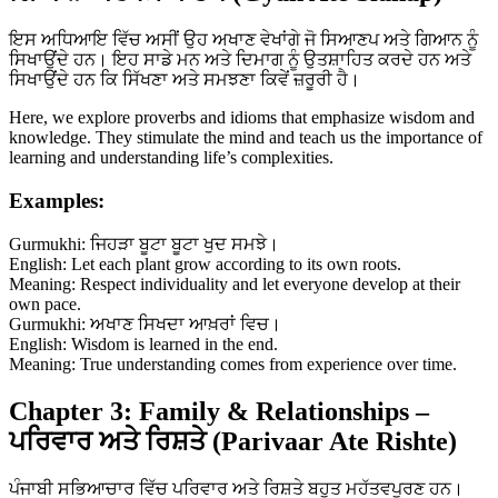
ਇਸ ਅਧਿਆਇ ਵਿੱਚ ਅਸੀਂ ਉਹ ਅਖਾਣ ਵੇਖਾਂਗੇ ਜੋ ਸਿਆਣਪ ਅਤੇ ਗਿਆਨ ਨੂੰ
ਸਿਖਾਉਂਦੇ ਹਨ। ਇਹ ਸਾਡੇ ਮਨ ਅਤੇ ਦਿਮਾਗ ਨੂੰ ਉਤਸ਼ਾਹਿਤ ਕਰਦੇ ਹਨ ਅਤੇ
ਸਿਖਾਉਂਦੇ ਹਨ ਕਿ ਸਿੱਖਣਾ ਅਤੇ ਸਮਝਣਾ ਕਿਵੇਂ ਜ਼ਰੂਰੀ ਹੈ।
Here, we explore proverbs and idioms that emphasize wisdom and
knowledge. They stimulate the mind and teach us the importance of
learning and understanding life’s complexities.
Examples:
Gurmukhi: ਜਿਹੜਾ ਬੂਟਾ ਬੂਟਾ ਖੁਦ ਸਮਝੇ।
English: Let each plant grow according to its own roots.
Meaning: Respect individuality and let everyone develop at their
own pace.
Gurmukhi: ਅਖਾਣ ਸਿਖਦਾ ਆਖ਼ਰਾਂ ਵਿਚ।
English: Wisdom is learned in the end.
Meaning: True understanding comes from experience over time.
Chapter 3: Family & Relationships –
ਪਰਿਵਾਰ ਅਤੇ ਰਿਸ਼ਤੇ (Parivaar Ate Rishte)
ਪੰਜਾਬੀ ਸਭਿਆਚਾਰ ਵਿੱਚ ਪਰਿਵਾਰ ਅਤੇ ਰਿਸ਼ਤੇ ਬਹੁਤ ਮਹੱਤਵਪੂਰਣ ਹਨ।