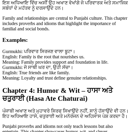
ਇਸ ਅਧਿਆਇ ਵਿੱਚ ਅਸੀਂ ਉਹ ਅਖਾਣ ਵੇਖਾਂਗੇ ਜੋ ਪਰਿਵਾਰਕ ਅਤੇ ਸਮਾਜਿਕ
ਸਬੰਧਾਂ ਦੇ ਮਹੱਤਵ ਨੂੰ ਦਰਸਾਉਂਦੇ ਹਨ।
Family and relationships are central to Punjabi culture. This chapter
includes proverbs and idioms that highlight the importance of
familial and social bonds.
Examples:
Gurmukhi: ਪਰਿਵਾਰ ਸਿਰਜਣ ਵਾਲਾ ਬੂਟਾ।
English: Family is the root that nourishes us.
Meaning: Family provides support and foundation in life.
Gurmukhi: ਜੋ ਸਾਥੀ ਘਰ ਦਾ, ਉਹੀ ਸੱਚਾ।
English: True friends are like family.
Meaning: Loyalty and trust define genuine relationships.
Chapter 4: Humor & Wit – ਹਾਸਾ ਅਤੇ
ਚਤੁਰਾਈ (Hasa Ate Chaturai)
ਪੰਜਾਬੀ ਅਖਾਣ ਅਤੇ ਮੁਹਾਵਰੇ ਸਿਰਫ ਸਿਖਾਉਂਦੇ ਨਹੀਂ, ਸਾਨੂੰ ਹੱਸਾਉਂਦੇ ਵੀ ਹਨ।
ਇਹ ਅਧਿਆਇ ਹਾਸੇ, ਚਤੁਰਾਈ ਅਤੇ ਮਨੋਰੰਜਨ ਦੇ ਅਹਿਸਾਸ ਪੇਸ਼ ਕਰਦਾ ਹੈ।
Punjabi proverbs and idioms not only teach lessons but also
entertain. This chapter showcases humor, wit, and clever