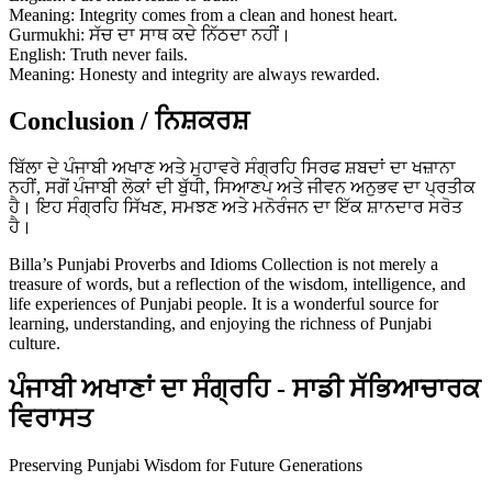
Meaning: Integrity comes from a clean and honest heart.
Gurmukhi: ਸੱਚ ਦਾ ਸਾਥ ਕਦੇ ਨਿੱਠਦਾ ਨਹੀਂ।
English: Truth never fails.
Meaning: Honesty and integrity are always rewarded.
Conclusion / ਨਿਸ਼ਕਰਸ਼
ਬਿੱਲਾ ਦੇ ਪੰਜਾਬੀ ਅਖਾਣ ਅਤੇ ਮੁਹਾਵਰੇ ਸੰਗ੍ਰਹਿ ਸਿਰਫ ਸ਼ਬਦਾਂ ਦਾ ਖਜ਼ਾਨਾ
ਨਹੀਂ, ਸਗੋਂ ਪੰਜਾਬੀ ਲੋਕਾਂ ਦੀ ਬੁੱਧੀ, ਸਿਆਣਪ ਅਤੇ ਜੀਵਨ ਅਨੁਭਵ ਦਾ ਪ੍ਰਤੀਕ
ਹੈ। ਇਹ ਸੰਗ੍ਰਹਿ ਸਿੱਖਣ, ਸਮਝਣ ਅਤੇ ਮਨੋਰੰਜਨ ਦਾ ਇੱਕ ਸ਼ਾਨਦਾਰ ਸਰੋਤ
ਹੈ।
Billa’s Punjabi Proverbs and Idioms Collection is not merely a
treasure of words, but a reflection of the wisdom, intelligence, and
life experiences of Punjabi people. It is a wonderful source for
learning, understanding, and enjoying the richness of Punjabi
culture.
ਪੰਜਾਬੀ ਅਖਾਣਾਂ ਦਾ ਸੰਗ੍ਰਹਿ - ਸਾਡੀ ਸੱਭਿਆਚਾਰਕ
ਵਿਰਾਸਤ
Preserving Punjabi Wisdom for Future Generations