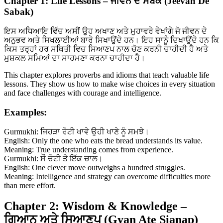
Chapter 1: Life Lessons – ਜੀਵਨ ਦੇ ਸਬਕ (Jeevan De
Sabak)
ਇਸ ਅਧਿਆਇ ਵਿੱਚ ਅਸੀਂ ਉਹ ਅਖਾਣ ਅਤੇ ਮੁਹਾਵਰੇ ਵੇਖਾਂਗੇ ਜੋ ਜੀਵਨ ਦੇ
ਅਨੁਭਵ ਅਤੇ ਸਿਖਲਾਈਆਂ ਬਾਰੇ ਸਿਖਾਉਂਦੇ ਹਨ। ਇਹ ਸਾਨੂੰ ਦਿਖਾਉਂਦੇ ਹਨ ਕਿ
ਕਿਸ ਤਰ੍ਹਾਂ ਹਰ ਸਥਿਤੀ ਵਿਚ ਸਿਆਣਪ ਨਾਲ ਚੋਣ ਕਰਨੀ ਚਾਹੀਦੀ ਹੈ ਅਤੇ
ਮੁਸ਼ਕਲ ਸਮਿਆਂ ਦਾ ਸਾਹਮਣਾ ਕਰਨਾ ਚਾਹੀਦਾ ਹੈ।
This chapter explores proverbs and idioms that teach valuable life
lessons. They show us how to make wise choices in every situation
and face challenges with courage and intelligence.
Examples:
Gurmukhi: ਜਿਹੜਾ ਰੋਟੀ ਖਾਵੇ ਉਹੀ ਖਾਣੇ ਨੂੰ ਸਮਝੇ।
English: Only the one who eats the bread understands its value.
Meaning: True understanding comes from experience.
Gurmukhi: ਸੌ ਚੋਟੀ ਤੇ ਇੱਕ ਚਾਲ।
English: One clever move outweighs a hundred struggles.
Meaning: Intelligence and strategy can overcome difficulties more
than mere effort.
Chapter 2: Wisdom & Knowledge –
ਗਿਆਨ ਅਤੇ ਸਿਆਣਪ (Gyan Ate Sianap)