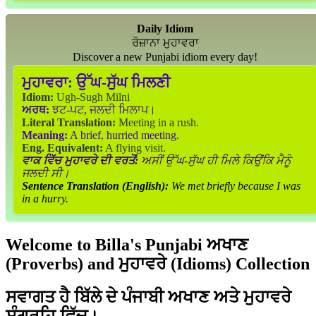
Daily Idiom
ਰੋਜ਼ਾਨਾ ਮੁਹਾਵਰਾ
Discover a new Punjabi idiom every day!
ਮੁਹਾਵਰਾ:
ਉੱਘ-ਸੁੱਘ ਮਿਲਣੀ
Idiom:
Ugh-Sugh Milni
ਅਰਥ:
ਝਟ-ਪਟ, ਜਲਦੀ ਮਿਲਾਪ।
Literal Translation:
Meeting in a rush.
Meaning:
A brief, hurried meeting.
Eng. Equivalent:
A flying visit.
ਵਾਕ ਵਿੱਚ ਮੁਹਾਵਰੇ ਦੀ ਵਰਤੋਂ:
ਅਸੀਂ ਉੱਘ-ਸੁੱਘ ਹੀ ਮਿਲੇ ਕਿਉਂਕਿ ਮੈਨੂੰ
ਜਲਦੀ ਸੀ।
Sentence Translation (English):
We met briefly because I was
in a hurry.
Welcome to Billa's Punjabi ਅਖਾਣ
(Proverbs) and ਮੁਹਾਵਰੇ (Idioms) Collection
ਸਵਾਗਤ ਹੈ ਬਿੱਲੇ ਦੇ ਪੰਜਾਬੀ ਅਖਾਣ ਅਤੇ ਮੁਹਾਵਰੇ
ਸੰਗ੍ਰਹਿ ਵਿੱਚ।