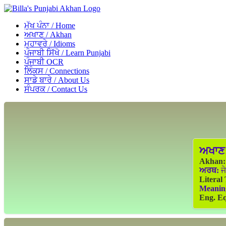
ਮੁੱਖ ਪੰਨਾ / Home
ਅਖਾਣ / Akhan
ਮੁਹਾਵਰੇ / Idioms
ਪੰਜਾਬੀ ਸਿੱਖੋ / Learn Punjabi
ਪੰਜਾਬੀ OCR
ਲਿੰਕਸ / Connections
ਸਾਡੇ ਬਾਰੇ / About Us
ਸੰਪਰਕ / Contact Us
ਅਖਾਣ
Akhan:
ਅਰਥ:
ਜੇ
Literal
Meanin
Eng. Eq