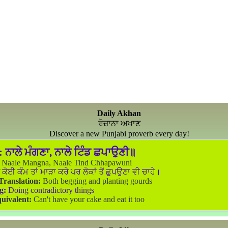
Daily Akhan
ਰੋਜ਼ਾਨਾ ਅਖਾਣ
Discover a new Punjabi proverb every day!
:
ਨਾਲੇ ਮੰਗਣਾ, ਨਾਲੇ ਟਿੰਡ ਛਪਾਉਣੀ॥
Naale Mangna, Naale Tind Chhapawuni
 ਕੋਈ ਕੰਮ ਤਾਂ ਮਾੜਾ ਕਰੇ ਪਰ ਲੋਕਾਂ ਤੋਂ ਛੁਪਉਣਾ ਵੀ ਚਾਹੇ।
 Translation:
Both begging and planting gourds
g:
Doing contradictory things
uivalent:
Can't have your cake and eat it too