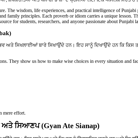
ture. The wisdom, life experiences, and practical intelligence of Punjabi
, and family principles. Each proverb or idiom carries a unique lesson. T
resource for students, researchers, and anyone passionate about Punjabi 
abak)
ਭਵ ਅਤੇ ਸਿਖਲਾਈਆਂ ਬਾਰੇ ਸਿਖਾਉਂਦੇ ਹਨ। ਇਹ ਸਾਨੂੰ ਦਿਖਾਉਂਦੇ ਹਨ ਕਿ ਕਿਸ 
ssons. They show us how to make wise choices in every situation and fac
n mere effort.
 ਅਤੇ ਸਿਆਣਪ (Gyan Ate Sianap)