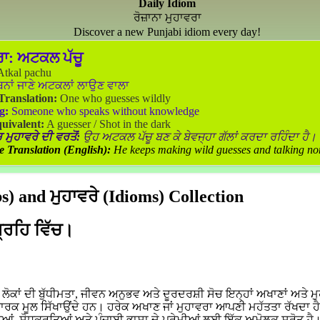
Daily Idiom
ਰੋਜ਼ਾਨਾ ਮੁਹਾਵਰਾ
Discover a new Punjabi idiom every day!
ਰਾ:
ਅਟਕਲ ਪੱਚੂ
tkal pachu
ਿਨਾਂ ਜਾਣੇ ਅਟਕਲਾਂ ਲਾਉਣ ਵਾਲਾ
 Translation:
One who guesses wildly
g:
Someone who speaks without knowledge
uivalent:
A guesser / Shot in the dark
 ਮੁਹਾਵਰੇ ਦੀ ਵਰਤੋਂ:
ਉਹ ਅਟਕਲ ਪੱਚੂ ਬਣ ਕੇ ਬੇਵਜ੍ਹਾ ਗੱਲਾਂ ਕਰਦਾ ਰਹਿੰਦਾ ਹੈ।
e Translation (English):
He keeps making wild guesses and talking no
) and ਮੁਹਾਵਰੇ (Idioms) Collection
ਗ੍ਰਹਿ ਵਿੱਚ।
ਕਾਂ ਦੀ ਬੁੱਧੀਮਤਾ, ਜੀਵਨ ਅਨੁਭਵ ਅਤੇ ਦੂਰਦਰਸ਼ੀ ਸੋਚ ਇਨ੍ਹਾਂ ਅਖਾਣਾਂ ਅਤੇ ਮੁ
ਵਾਰਕ ਮੂਲ ਸਿੱਖਾਉਂਦੇ ਹਨ। ਹਰੇਕ ਅਖਾਣ ਜਾਂ ਮੁਹਾਵਰਾ ਆਪਣੀ ਮਹੱਤਤਾ ਰੱਖਦਾ ਹ
ਆਂ, ਸ਼ੋਧਕਰਤਿਆਂ ਅਤੇ ਪੰਜਾਬੀ ਭਾਸ਼ਾ ਦੇ ਪ੍ਰੇਮੀਆਂ ਲਈ ਇੱਕ ਅਮੋਲਕ ਸਰੋਤ ਹੈ