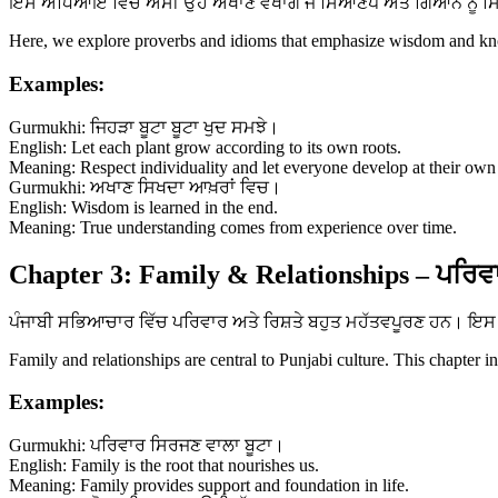
ਇਸ ਅਧਿਆਇ ਵਿੱਚ ਅਸੀਂ ਉਹ ਅਖਾਣ ਵੇਖਾਂਗੇ ਜੋ ਸਿਆਣਪ ਅਤੇ ਗਿਆਨ ਨੂੰ ਸਿਖਾਉ
Here, we explore proverbs and idioms that emphasize wisdom and know
Examples:
Gurmukhi: ਜਿਹੜਾ ਬੂਟਾ ਬੂਟਾ ਖੁਦ ਸਮਝੇ।
English: Let each plant grow according to its own roots.
Meaning: Respect individuality and let everyone develop at their own
Gurmukhi: ਅਖਾਣ ਸਿਖਦਾ ਆਖ਼ਰਾਂ ਵਿਚ।
English: Wisdom is learned in the end.
Meaning: True understanding comes from experience over time.
Chapter 3: Family & Relationships – ਪਰਿਵਾ
ਪੰਜਾਬੀ ਸਭਿਆਚਾਰ ਵਿੱਚ ਪਰਿਵਾਰ ਅਤੇ ਰਿਸ਼ਤੇ ਬਹੁਤ ਮਹੱਤਵਪੂਰਣ ਹਨ। ਇਸ ਅ
Family and relationships are central to Punjabi culture. This chapter i
Examples:
Gurmukhi: ਪਰਿਵਾਰ ਸਿਰਜਣ ਵਾਲਾ ਬੂਟਾ।
English: Family is the root that nourishes us.
Meaning: Family provides support and foundation in life.