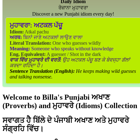
Daily Idiom
ਰੋਜ਼ਾਨਾ ਮੁਹਾਵਰਾ
Discover a new Punjabi idiom every day!
ਮੁਹਾਵਰਾ:
ਅਟਕਲ ਪੱਚੂ
Idiom:
Atkal pachu
ਅਰਥ:
ਬਿਨਾਂ ਜਾਣੇ ਅਟਕਲਾਂ ਲਾਉਣ ਵਾਲਾ
Literal Translation:
One who guesses wildly
Meaning:
Someone who speaks without knowledge
Eng. Equivalent:
A guesser / Shot in the dark
ਵਾਕ ਵਿੱਚ ਮੁਹਾਵਰੇ ਦੀ ਵਰਤੋਂ:
ਉਹ ਅਟਕਲ ਪੱਚੂ ਬਣ ਕੇ ਬੇਵਜ੍ਹਾ ਗੱਲਾਂ
ਕਰਦਾ ਰਹਿੰਦਾ ਹੈ।
Sentence Translation (English):
He keeps making wild guesses
and talking nonsense.
Welcome to Billa's Punjabi ਅਖਾਣ
(Proverbs) and ਮੁਹਾਵਰੇ (Idioms) Collection
ਸਵਾਗਤ ਹੈ ਬਿੱਲੇ ਦੇ ਪੰਜਾਬੀ ਅਖਾਣ ਅਤੇ ਮੁਹਾਵਰੇ
ਸੰਗ੍ਰਹਿ ਵਿੱਚ।