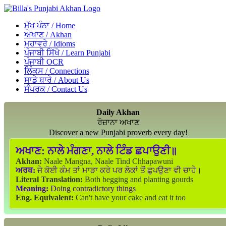
ਮੁੱਖ ਪੰਨਾ / Home
ਅਖਾਣ / Akhan
ਮੁਹਾਵਰੇ / Idioms
ਪੰਜਾਬੀ ਸਿੱਖੋ / Learn Punjabi
ਪੰਜਾਬੀ OCR
ਲਿੰਕਸ / Connections
ਸਾਡੇ ਬਾਰੇ / About Us
ਸੰਪਰਕ / Contact Us
Daily Akhan
ਰੋਜ਼ਾਨਾ ਅਖਾਣ
Discover a new Punjabi proverb every day!
ਅਖਾਣ:
ਨਾਲੇ ਮੰਗਣਾ, ਨਾਲੇ ਟਿੰਡ ਛਪਾਉਣੀ॥
Akhan:
Naale Mangna, Naale Tind Chhapawuni
ਅਰਥ:
ਜੇ ਕੋਈ ਕੰਮ ਤਾਂ ਮਾੜਾ ਕਰੇ ਪਰ ਲੋਕਾਂ ਤੋਂ ਛੁਪਉਣਾ ਵੀ ਚਾਹੇ।
Literal Translation:
Both begging and planting gourds
Meaning:
Doing contradictory things
Eng. Equivalent:
Can't have your cake and eat it too