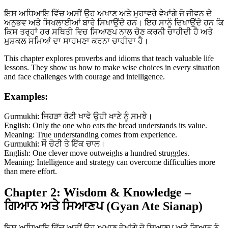
ਇਸ ਅਧਿਆਇ ਵਿੱਚ ਅਸੀਂ ਉਹ ਅਖਾਣ ਅਤੇ ਮੁਹਾਵਰੇ ਵੇਖਾਂਗੇ ਜੋ ਜੀਵਨ ਦੇ
ਅਨੁਭਵ ਅਤੇ ਸਿਖਲਾਈਆਂ ਬਾਰੇ ਸਿਖਾਉਂਦੇ ਹਨ। ਇਹ ਸਾਨੂੰ ਦਿਖਾਉਂਦੇ ਹਨ ਕਿ
ਕਿਸ ਤਰ੍ਹਾਂ ਹਰ ਸਥਿਤੀ ਵਿਚ ਸਿਆਣਪ ਨਾਲ ਚੋਣ ਕਰਨੀ ਚਾਹੀਦੀ ਹੈ ਅਤੇ
ਮੁਸ਼ਕਲ ਸਮਿਆਂ ਦਾ ਸਾਹਮਣਾ ਕਰਨਾ ਚਾਹੀਦਾ ਹੈ।
This chapter explores proverbs and idioms that teach valuable life
lessons. They show us how to make wise choices in every situation
and face challenges with courage and intelligence.
Examples:
Gurmukhi: ਜਿਹੜਾ ਰੋਟੀ ਖਾਵੇ ਉਹੀ ਖਾਣੇ ਨੂੰ ਸਮਝੇ।
English: Only the one who eats the bread understands its value.
Meaning: True understanding comes from experience.
Gurmukhi: ਸੌ ਚੋਟੀ ਤੇ ਇੱਕ ਚਾਲ।
English: One clever move outweighs a hundred struggles.
Meaning: Intelligence and strategy can overcome difficulties more
than mere effort.
Chapter 2: Wisdom & Knowledge –
ਗਿਆਨ ਅਤੇ ਸਿਆਣਪ (Gyan Ate Sianap)
ਇਸ ਅਧਿਆਇ ਵਿੱਚ ਅਸੀਂ ਉਹ ਅਖਾਣ ਵੇਖਾਂਗੇ ਜੋ ਸਿਆਣਪ ਅਤੇ ਗਿਆਨ ਨੂੰ