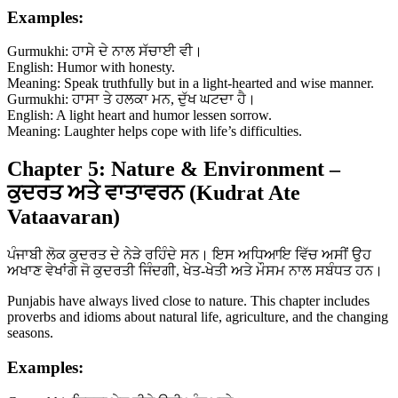
Examples:
Gurmukhi: ਹਾਸੇ ਦੇ ਨਾਲ ਸੱਚਾਈ ਵੀ।
English: Humor with honesty.
Meaning: Speak truthfully but in a light-hearted and wise manner.
Gurmukhi: ਹਾਸਾ ਤੇ ਹਲਕਾ ਮਨ, ਦੁੱਖ ਘਟਦਾ ਹੈ।
English: A light heart and humor lessen sorrow.
Meaning: Laughter helps cope with life’s difficulties.
Chapter 5: Nature & Environment –
ਕੁਦਰਤ ਅਤੇ ਵਾਤਾਵਰਨ (Kudrat Ate
Vataavaran)
ਪੰਜਾਬੀ ਲੋਕ ਕੁਦਰਤ ਦੇ ਨੇੜੇ ਰਹਿੰਦੇ ਸਨ। ਇਸ ਅਧਿਆਇ ਵਿੱਚ ਅਸੀਂ ਉਹ
ਅਖਾਣ ਵੇਖਾਂਗੇ ਜੋ ਕੁਦਰਤੀ ਜਿੰਦਗੀ, ਖੇਤ-ਖੇਤੀ ਅਤੇ ਮੌਸਮ ਨਾਲ ਸਬੰਧਤ ਹਨ।
Punjabis have always lived close to nature. This chapter includes
proverbs and idioms about natural life, agriculture, and the changing
seasons.
Examples: