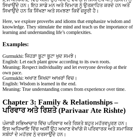
ਸਿਖਾਉਂਦੇ ਹਨ। ਇਹ ਸਾਡੇ ਮਨ ਅਤੇ ਦਿਮਾਗ ਨੂੰ ਉਤਸ਼ਾਹਿਤ ਕਰਦੇ ਹਨ ਅਤੇ
ਸਿਖਾਉਂਦੇ ਹਨ ਕਿ ਸਿੱਖਣਾ ਅਤੇ ਸਮਝਣਾ ਕਿਵੇਂ ਜ਼ਰੂਰੀ ਹੈ।
Here, we explore proverbs and idioms that emphasize wisdom and
knowledge. They stimulate the mind and teach us the importance of
learning and understanding life’s complexities.
Examples:
Gurmukhi: ਜਿਹੜਾ ਬੂਟਾ ਬੂਟਾ ਖੁਦ ਸਮਝੇ।
English: Let each plant grow according to its own roots.
Meaning: Respect individuality and let everyone develop at their
own pace.
Gurmukhi: ਅਖਾਣ ਸਿਖਦਾ ਆਖ਼ਰਾਂ ਵਿਚ।
English: Wisdom is learned in the end.
Meaning: True understanding comes from experience over time.
Chapter 3: Family & Relationships –
ਪਰਿਵਾਰ ਅਤੇ ਰਿਸ਼ਤੇ (Parivaar Ate Rishte)
ਪੰਜਾਬੀ ਸਭਿਆਚਾਰ ਵਿੱਚ ਪਰਿਵਾਰ ਅਤੇ ਰਿਸ਼ਤੇ ਬਹੁਤ ਮਹੱਤਵਪੂਰਣ ਹਨ।
ਇਸ ਅਧਿਆਇ ਵਿੱਚ ਅਸੀਂ ਉਹ ਅਖਾਣ ਵੇਖਾਂਗੇ ਜੋ ਪਰਿਵਾਰਕ ਅਤੇ ਸਮਾਜਿਕ
ਸਬੰਧਾਂ ਦੇ ਮਹੱਤਵ ਨੂੰ ਦਰਸਾਉਂਦੇ ਹਨ।