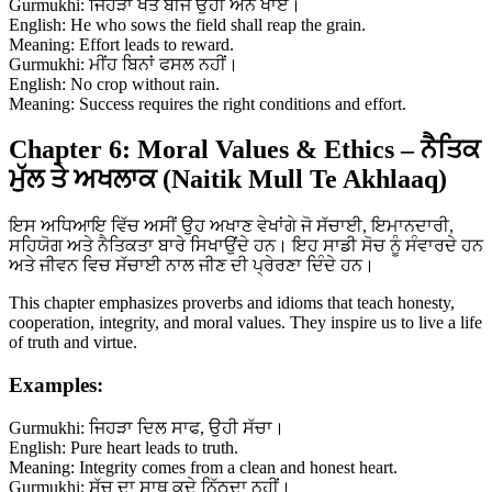
Gurmukhi: ਜਿਹੜਾ ਖੇਤ ਬੀਜੇ ਉਹੀ ਅੰਨ ਖਾਏ।
English: He who sows the field shall reap the grain.
Meaning: Effort leads to reward.
Gurmukhi: ਮੀਂਹ ਬਿਨਾਂ ਫਸਲ ਨਹੀਂ।
English: No crop without rain.
Meaning: Success requires the right conditions and effort.
Chapter 6: Moral Values & Ethics – ਨੈਤਿਕ
ਮੁੱਲ ਤੇ ਅਖਲਾਕ (Naitik Mull Te Akhlaaq)
ਇਸ ਅਧਿਆਇ ਵਿੱਚ ਅਸੀਂ ਉਹ ਅਖਾਣ ਵੇਖਾਂਗੇ ਜੋ ਸੱਚਾਈ, ਇਮਾਨਦਾਰੀ,
ਸਹਿਯੋਗ ਅਤੇ ਨੈਤਿਕਤਾ ਬਾਰੇ ਸਿਖਾਉਂਦੇ ਹਨ। ਇਹ ਸਾਡੀ ਸੋਚ ਨੂੰ ਸੰਵਾਰਦੇ ਹਨ
ਅਤੇ ਜੀਵਨ ਵਿਚ ਸੱਚਾਈ ਨਾਲ ਜੀਣ ਦੀ ਪ੍ਰੇਰਣਾ ਦਿੰਦੇ ਹਨ।
This chapter emphasizes proverbs and idioms that teach honesty,
cooperation, integrity, and moral values. They inspire us to live a life
of truth and virtue.
Examples:
Gurmukhi: ਜਿਹੜਾ ਦਿਲ ਸਾਫ, ਉਹੀ ਸੱਚਾ।
English: Pure heart leads to truth.
Meaning: Integrity comes from a clean and honest heart.
Gurmukhi: ਸੱਚ ਦਾ ਸਾਥ ਕਦੇ ਨਿੱਠਦਾ ਨਹੀਂ।