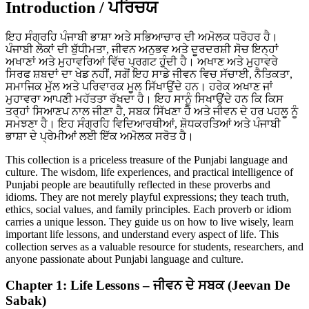
Introduction / ਪਰਿਚਯ
ਇਹ ਸੰਗ੍ਰਹਿ ਪੰਜਾਬੀ ਭਾਸ਼ਾ ਅਤੇ ਸਭਿਆਚਾਰ ਦੀ ਅਮੋਲਕ ਧਰੋਹਰ ਹੈ।
ਪੰਜਾਬੀ ਲੋਕਾਂ ਦੀ ਬੁੱਧੀਮਤਾ, ਜੀਵਨ ਅਨੁਭਵ ਅਤੇ ਦੂਰਦਰਸ਼ੀ ਸੋਚ ਇਨ੍ਹਾਂ
ਅਖਾਣਾਂ ਅਤੇ ਮੁਹਾਵਰਿਆਂ ਵਿੱਚ ਪ੍ਰਗਟ ਹੁੰਦੀ ਹੈ। ਅਖਾਣ ਅਤੇ ਮੁਹਾਵਰੇ
ਸਿਰਫ ਸ਼ਬਦਾਂ ਦਾ ਖੇਡ ਨਹੀਂ, ਸਗੋਂ ਇਹ ਸਾਡੇ ਜੀਵਨ ਵਿਚ ਸੱਚਾਈ, ਨੈਤਿਕਤਾ,
ਸਮਾਜਿਕ ਮੁੱਲ ਅਤੇ ਪਰਿਵਾਰਕ ਮੂਲ ਸਿੱਖਾਉਂਦੇ ਹਨ। ਹਰੇਕ ਅਖਾਣ ਜਾਂ
ਮੁਹਾਵਰਾ ਆਪਣੀ ਮਹੱਤਤਾ ਰੱਖਦਾ ਹੈ। ਇਹ ਸਾਨੂੰ ਸਿਖਾਉਂਦੇ ਹਨ ਕਿ ਕਿਸ
ਤਰ੍ਹਾਂ ਸਿਆਣਪ ਨਾਲ ਜੀਣਾ ਹੈ, ਸਬਕ ਸਿੱਖਣਾ ਹੈ ਅਤੇ ਜੀਵਨ ਦੇ ਹਰ ਪਹਲੂ ਨੂੰ
ਸਮਝਣਾ ਹੈ। ਇਹ ਸੰਗ੍ਰਹਿ ਵਿਦਿਆਰਥੀਆਂ, ਸ਼ੋਧਕਰਤਿਆਂ ਅਤੇ ਪੰਜਾਬੀ
ਭਾਸ਼ਾ ਦੇ ਪ੍ਰੇਮੀਆਂ ਲਈ ਇੱਕ ਅਮੋਲਕ ਸਰੋਤ ਹੈ।
This collection is a priceless treasure of the Punjabi language and
culture. The wisdom, life experiences, and practical intelligence of
Punjabi people are beautifully reflected in these proverbs and
idioms. They are not merely playful expressions; they teach truth,
ethics, social values, and family principles. Each proverb or idiom
carries a unique lesson. They guide us on how to live wisely, learn
important life lessons, and understand every aspect of life. This
collection serves as a valuable resource for students, researchers, and
anyone passionate about Punjabi language and culture.
Chapter 1: Life Lessons – ਜੀਵਨ ਦੇ ਸਬਕ (Jeevan De
Sabak)