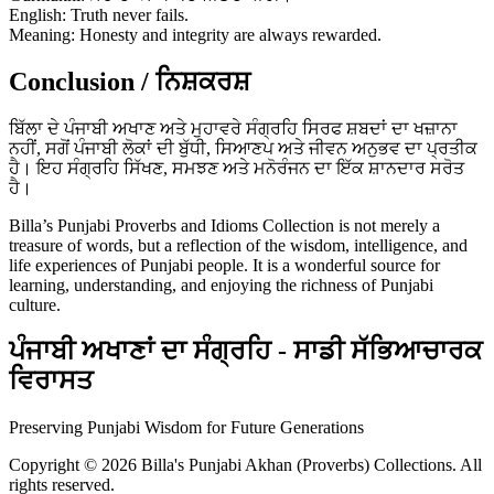
English: Truth never fails.
Meaning: Honesty and integrity are always rewarded.
Conclusion / ਨਿਸ਼ਕਰਸ਼
ਬਿੱਲਾ ਦੇ ਪੰਜਾਬੀ ਅਖਾਣ ਅਤੇ ਮੁਹਾਵਰੇ ਸੰਗ੍ਰਹਿ ਸਿਰਫ ਸ਼ਬਦਾਂ ਦਾ ਖਜ਼ਾਨਾ
ਨਹੀਂ, ਸਗੋਂ ਪੰਜਾਬੀ ਲੋਕਾਂ ਦੀ ਬੁੱਧੀ, ਸਿਆਣਪ ਅਤੇ ਜੀਵਨ ਅਨੁਭਵ ਦਾ ਪ੍ਰਤੀਕ
ਹੈ। ਇਹ ਸੰਗ੍ਰਹਿ ਸਿੱਖਣ, ਸਮਝਣ ਅਤੇ ਮਨੋਰੰਜਨ ਦਾ ਇੱਕ ਸ਼ਾਨਦਾਰ ਸਰੋਤ
ਹੈ।
Billa’s Punjabi Proverbs and Idioms Collection is not merely a
treasure of words, but a reflection of the wisdom, intelligence, and
life experiences of Punjabi people. It is a wonderful source for
learning, understanding, and enjoying the richness of Punjabi
culture.
ਪੰਜਾਬੀ ਅਖਾਣਾਂ ਦਾ ਸੰਗ੍ਰਹਿ - ਸਾਡੀ ਸੱਭਿਆਚਾਰਕ
ਵਿਰਾਸਤ
Preserving Punjabi Wisdom for Future Generations
Copyright © 2026 Billa's Punjabi Akhan (Proverbs) Collections. All
rights reserved.