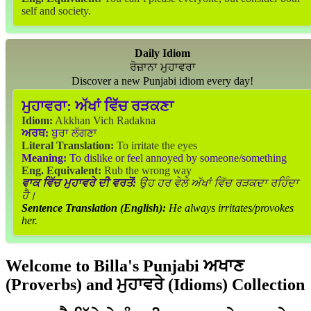
self and society.
Daily Idiom
ਰੋਜ਼ਾਨਾ ਮੁਹਾਵਰਾ
Discover a new Punjabi idiom every day!
ਮੁਹਾਵਰਾ:
ਅੱਖਾਂ ਵਿੱਚ ਰੜਕਣਾ
Idiom:
Akkhan Vich Radakna
ਅਰਥ:
ਬੁਰਾ ਲੱਗਣਾ
Literal Translation:
To irritate the eyes
Meaning:
To dislike or feel annoyed by someone/something
Eng. Equivalent:
Rub the wrong way
ਵਾਕ ਵਿੱਚ ਮੁਹਾਵਰੇ ਦੀ ਵਰਤੋਂ:
ਉਹ ਹਰ ਵੇਲੇ ਅੱਖਾਂ ਵਿੱਚ ਰੜਕਦਾ ਰਹਿੰਦਾ
ਹੈ।
Sentence Translation (English):
He always irritates/provokes
her.
Welcome to Billa's Punjabi ਅਖਾਣ
(Proverbs) and ਮੁਹਾਵਰੇ (Idioms) Collection