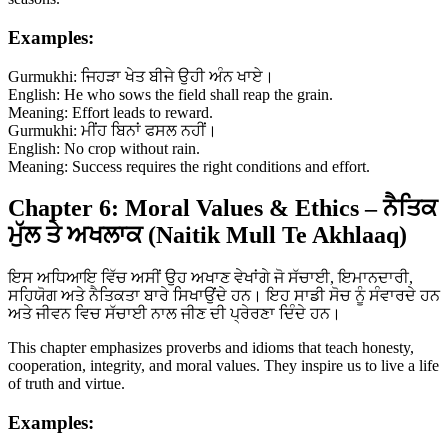
Examples:
Gurmukhi: ਜਿਹੜਾ ਖੇਤ ਬੀਜੇ ਉਹੀ ਅੰਨ ਖਾਏ।
English: He who sows the field shall reap the grain.
Meaning: Effort leads to reward.
Gurmukhi: ਮੀਂਹ ਬਿਨਾਂ ਫਸਲ ਨਹੀਂ।
English: No crop without rain.
Meaning: Success requires the right conditions and effort.
Chapter 6: Moral Values & Ethics – ਨੈਤਿਕ
ਮੁੱਲ ਤੇ ਅਖਲਾਕ (Naitik Mull Te Akhlaaq)
ਇਸ ਅਧਿਆਇ ਵਿੱਚ ਅਸੀਂ ਉਹ ਅਖਾਣ ਵੇਖਾਂਗੇ ਜੋ ਸੱਚਾਈ, ਇਮਾਨਦਾਰੀ,
ਸਹਿਯੋਗ ਅਤੇ ਨੈਤਿਕਤਾ ਬਾਰੇ ਸਿਖਾਉਂਦੇ ਹਨ। ਇਹ ਸਾਡੀ ਸੋਚ ਨੂੰ ਸੰਵਾਰਦੇ ਹਨ
ਅਤੇ ਜੀਵਨ ਵਿਚ ਸੱਚਾਈ ਨਾਲ ਜੀਣ ਦੀ ਪ੍ਰੇਰਣਾ ਦਿੰਦੇ ਹਨ।
This chapter emphasizes proverbs and idioms that teach honesty,
cooperation, integrity, and moral values. They inspire us to live a life
of truth and virtue.
Examples: