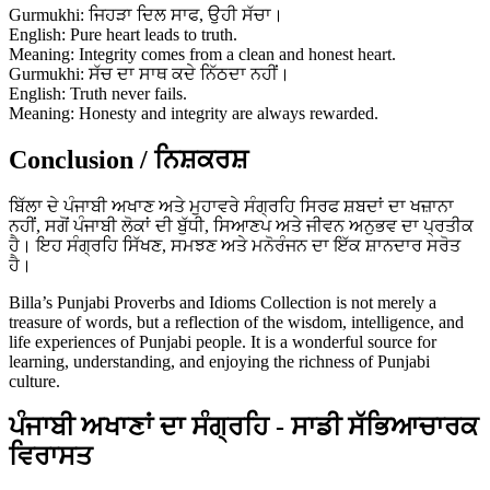
Gurmukhi: ਜਿਹੜਾ ਦਿਲ ਸਾਫ, ਉਹੀ ਸੱਚਾ।
English: Pure heart leads to truth.
Meaning: Integrity comes from a clean and honest heart.
Gurmukhi: ਸੱਚ ਦਾ ਸਾਥ ਕਦੇ ਨਿੱਠਦਾ ਨਹੀਂ।
English: Truth never fails.
Meaning: Honesty and integrity are always rewarded.
Conclusion / ਨਿਸ਼ਕਰਸ਼
ਬਿੱਲਾ ਦੇ ਪੰਜਾਬੀ ਅਖਾਣ ਅਤੇ ਮੁਹਾਵਰੇ ਸੰਗ੍ਰਹਿ ਸਿਰਫ ਸ਼ਬਦਾਂ ਦਾ ਖਜ਼ਾਨਾ
ਨਹੀਂ, ਸਗੋਂ ਪੰਜਾਬੀ ਲੋਕਾਂ ਦੀ ਬੁੱਧੀ, ਸਿਆਣਪ ਅਤੇ ਜੀਵਨ ਅਨੁਭਵ ਦਾ ਪ੍ਰਤੀਕ
ਹੈ। ਇਹ ਸੰਗ੍ਰਹਿ ਸਿੱਖਣ, ਸਮਝਣ ਅਤੇ ਮਨੋਰੰਜਨ ਦਾ ਇੱਕ ਸ਼ਾਨਦਾਰ ਸਰੋਤ
ਹੈ।
Billa’s Punjabi Proverbs and Idioms Collection is not merely a
treasure of words, but a reflection of the wisdom, intelligence, and
life experiences of Punjabi people. It is a wonderful source for
learning, understanding, and enjoying the richness of Punjabi
culture.
ਪੰਜਾਬੀ ਅਖਾਣਾਂ ਦਾ ਸੰਗ੍ਰਹਿ - ਸਾਡੀ ਸੱਭਿਆਚਾਰਕ
ਵਿਰਾਸਤ