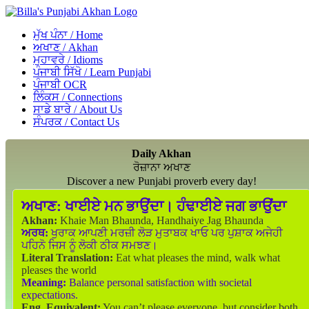
ਮੁੱਖ ਪੰਨਾ / Home
ਅਖਾਣ / Akhan
ਮੁਹਾਵਰੇ / Idioms
ਪੰਜਾਬੀ ਸਿੱਖੋ / Learn Punjabi
ਪੰਜਾਬੀ OCR
ਲਿੰਕਸ / Connections
ਸਾਡੇ ਬਾਰੇ / About Us
ਸੰਪਰਕ / Contact Us
Daily Akhan
ਰੋਜ਼ਾਨਾ ਅਖਾਣ
Discover a new Punjabi proverb every day!
ਅਖਾਣ:
ਖਾਈਏ ਮਨ ਭਾਉਂਦਾ। ਹੰਢਾਈਏ ਜਗ ਭਾਉਂਦਾ
Akhan:
Khaie Man Bhaunda, Handhaiye Jag Bhaunda
ਅਰਥ:
ਖੁਰਾਕ ਆਪਣੀ ਮਰਜ਼ੀ ਲੋੜ ਮੁਤਾਬਕ ਖਾਓ ਪਰ ਪੁਸ਼ਾਕ ਅਜੇਹੀ
ਪਹਿਨੋ ਜਿਸ ਨੂੰ ਲੋਕੀ ਠੀਕ ਸਮਝਣ।
Literal Translation:
Eat what pleases the mind, walk what
pleases the world
Meaning:
Balance personal satisfaction with societal
expectations.
Eng. Equivalent:
You can’t please everyone, but consider both