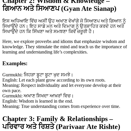
Chapter 2: Wisdom & Knowledge –
ਗਿਆਨ ਅਤੇ ਸਿਆਣਪ (Gyan Ate Sianap)
ਇਸ ਅਧਿਆਇ ਵਿੱਚ ਅਸੀਂ ਉਹ ਅਖਾਣ ਵੇਖਾਂਗੇ ਜੋ ਸਿਆਣਪ ਅਤੇ ਗਿਆਨ ਨੂੰ
ਸਿਖਾਉਂਦੇ ਹਨ। ਇਹ ਸਾਡੇ ਮਨ ਅਤੇ ਦਿਮਾਗ ਨੂੰ ਉਤਸ਼ਾਹਿਤ ਕਰਦੇ ਹਨ ਅਤੇ
ਸਿਖਾਉਂਦੇ ਹਨ ਕਿ ਸਿੱਖਣਾ ਅਤੇ ਸਮਝਣਾ ਕਿਵੇਂ ਜ਼ਰੂਰੀ ਹੈ।
Here, we explore proverbs and idioms that emphasize wisdom and
knowledge. They stimulate the mind and teach us the importance of
learning and understanding life’s complexities.
Examples:
Gurmukhi: ਜਿਹੜਾ ਬੂਟਾ ਬੂਟਾ ਖੁਦ ਸਮਝੇ।
English: Let each plant grow according to its own roots.
Meaning: Respect individuality and let everyone develop at their
own pace.
Gurmukhi: ਅਖਾਣ ਸਿਖਦਾ ਆਖ਼ਰਾਂ ਵਿਚ।
English: Wisdom is learned in the end.
Meaning: True understanding comes from experience over time.
Chapter 3: Family & Relationships –
ਪਰਿਵਾਰ ਅਤੇ ਰਿਸ਼ਤੇ (Parivaar Ate Rishte)