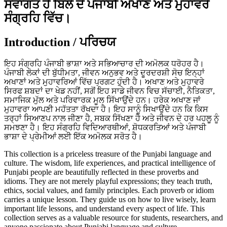
ਸਵਾਗਤ ਹੈ ਬਿੱਲੇ ਦੇ ਪੰਜਾਬੀ ਅਖਾਣ ਅਤੇ ਮੁਹਾਵਰੇ
ਸੰਗ੍ਰਹਿ ਵਿੱਚ।
Introduction / ਪਰਿਚਯ
ਇਹ ਸੰਗ੍ਰਹਿ ਪੰਜਾਬੀ ਭਾਸ਼ਾ ਅਤੇ ਸਭਿਆਚਾਰ ਦੀ ਅਮੋਲਕ ਧਰੋਹਰ ਹੈ।
ਪੰਜਾਬੀ ਲੋਕਾਂ ਦੀ ਬੁੱਧੀਮਤਾ, ਜੀਵਨ ਅਨੁਭਵ ਅਤੇ ਦੂਰਦਰਸ਼ੀ ਸੋਚ ਇਨ੍ਹਾਂ
ਅਖਾਣਾਂ ਅਤੇ ਮੁਹਾਵਰਿਆਂ ਵਿੱਚ ਪ੍ਰਗਟ ਹੁੰਦੀ ਹੈ। ਅਖਾਣ ਅਤੇ ਮੁਹਾਵਰੇ
ਸਿਰਫ ਸ਼ਬਦਾਂ ਦਾ ਖੇਡ ਨਹੀਂ, ਸਗੋਂ ਇਹ ਸਾਡੇ ਜੀਵਨ ਵਿਚ ਸੱਚਾਈ, ਨੈਤਿਕਤਾ,
ਸਮਾਜਿਕ ਮੁੱਲ ਅਤੇ ਪਰਿਵਾਰਕ ਮੂਲ ਸਿੱਖਾਉਂਦੇ ਹਨ। ਹਰੇਕ ਅਖਾਣ ਜਾਂ
ਮੁਹਾਵਰਾ ਆਪਣੀ ਮਹੱਤਤਾ ਰੱਖਦਾ ਹੈ। ਇਹ ਸਾਨੂੰ ਸਿਖਾਉਂਦੇ ਹਨ ਕਿ ਕਿਸ
ਤਰ੍ਹਾਂ ਸਿਆਣਪ ਨਾਲ ਜੀਣਾ ਹੈ, ਸਬਕ ਸਿੱਖਣਾ ਹੈ ਅਤੇ ਜੀਵਨ ਦੇ ਹਰ ਪਹਲੂ ਨੂੰ
ਸਮਝਣਾ ਹੈ। ਇਹ ਸੰਗ੍ਰਹਿ ਵਿਦਿਆਰਥੀਆਂ, ਸ਼ੋਧਕਰਤਿਆਂ ਅਤੇ ਪੰਜਾਬੀ
ਭਾਸ਼ਾ ਦੇ ਪ੍ਰੇਮੀਆਂ ਲਈ ਇੱਕ ਅਮੋਲਕ ਸਰੋਤ ਹੈ।
This collection is a priceless treasure of the Punjabi language and
culture. The wisdom, life experiences, and practical intelligence of
Punjabi people are beautifully reflected in these proverbs and
idioms. They are not merely playful expressions; they teach truth,
ethics, social values, and family principles. Each proverb or idiom
carries a unique lesson. They guide us on how to live wisely, learn
important life lessons, and understand every aspect of life. This
collection serves as a valuable resource for students, researchers, and
anyone passionate about Punjabi language and culture.