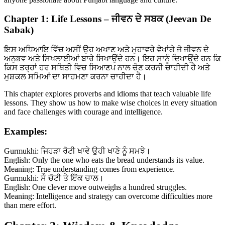
Chapter 1: Life Lessons – ਜੀਵਨ ਦੇ ਸਬਕ (Jeevan De
Sabak)
ਇਸ ਅਧਿਆਇ ਵਿੱਚ ਅਸੀਂ ਉਹ ਅਖਾਣ ਅਤੇ ਮੁਹਾਵਰੇ ਵੇਖਾਂਗੇ ਜੋ ਜੀਵਨ ਦੇ
ਅਨੁਭਵ ਅਤੇ ਸਿਖਲਾਈਆਂ ਬਾਰੇ ਸਿਖਾਉਂਦੇ ਹਨ। ਇਹ ਸਾਨੂੰ ਦਿਖਾਉਂਦੇ ਹਨ ਕਿ
ਕਿਸ ਤਰ੍ਹਾਂ ਹਰ ਸਥਿਤੀ ਵਿਚ ਸਿਆਣਪ ਨਾਲ ਚੋਣ ਕਰਨੀ ਚਾਹੀਦੀ ਹੈ ਅਤੇ
ਮੁਸ਼ਕਲ ਸਮਿਆਂ ਦਾ ਸਾਹਮਣਾ ਕਰਨਾ ਚਾਹੀਦਾ ਹੈ।
This chapter explores proverbs and idioms that teach valuable life
lessons. They show us how to make wise choices in every situation
and face challenges with courage and intelligence.
Examples:
Gurmukhi: ਜਿਹੜਾ ਰੋਟੀ ਖਾਵੇ ਉਹੀ ਖਾਣੇ ਨੂੰ ਸਮਝੇ।
English: Only the one who eats the bread understands its value.
Meaning: True understanding comes from experience.
Gurmukhi: ਸੌ ਚੋਟੀ ਤੇ ਇੱਕ ਚਾਲ।
English: One clever move outweighs a hundred struggles.
Meaning: Intelligence and strategy can overcome difficulties more
than mere effort.