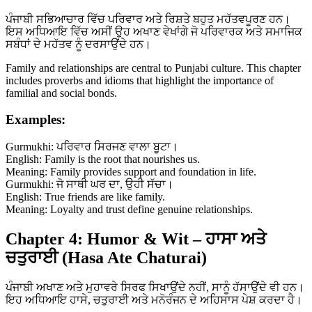
ਪੰਜਾਬੀ ਸਭਿਆਚਾਰ ਵਿੱਚ ਪਰਿਵਾਰ ਅਤੇ ਰਿਸ਼ਤੇ ਬਹੁਤ ਮਹੱਤਵਪੂਰਣ ਹਨ।
ਇਸ ਅਧਿਆਇ ਵਿੱਚ ਅਸੀਂ ਉਹ ਅਖਾਣ ਵੇਖਾਂਗੇ ਜੋ ਪਰਿਵਾਰਕ ਅਤੇ ਸਮਾਜਿਕ
ਸਬੰਧਾਂ ਦੇ ਮਹੱਤਵ ਨੂੰ ਦਰਸਾਉਂਦੇ ਹਨ।
Family and relationships are central to Punjabi culture. This chapter
includes proverbs and idioms that highlight the importance of
familial and social bonds.
Examples:
Gurmukhi: ਪਰਿਵਾਰ ਸਿਰਜਣ ਵਾਲਾ ਬੂਟਾ।
English: Family is the root that nourishes us.
Meaning: Family provides support and foundation in life.
Gurmukhi: ਜੋ ਸਾਥੀ ਘਰ ਦਾ, ਉਹੀ ਸੱਚਾ।
English: True friends are like family.
Meaning: Loyalty and trust define genuine relationships.
Chapter 4: Humor & Wit – ਹਾਸਾ ਅਤੇ
ਚਤੁਰਾਈ (Hasa Ate Chaturai)
ਪੰਜਾਬੀ ਅਖਾਣ ਅਤੇ ਮੁਹਾਵਰੇ ਸਿਰਫ ਸਿਖਾਉਂਦੇ ਨਹੀਂ, ਸਾਨੂੰ ਹੱਸਾਉਂਦੇ ਵੀ ਹਨ।
ਇਹ ਅਧਿਆਇ ਹਾਸੇ, ਚਤੁਰਾਈ ਅਤੇ ਮਨੋਰੰਜਨ ਦੇ ਅਹਿਸਾਸ ਪੇਸ਼ ਕਰਦਾ ਹੈ।