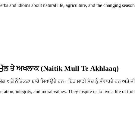
erbs and idioms about natural life, agriculture, and the changing season
ਮੁੱਲ ਤੇ ਅਖਲਾਕ (Naitik Mull Te Akhlaaq)
ਅਤੇ ਨੈਤਿਕਤਾ ਬਾਰੇ ਸਿਖਾਉਂਦੇ ਹਨ। ਇਹ ਸਾਡੀ ਸੋਚ ਨੂੰ ਸੰਵਾਰਦੇ ਹਨ ਅਤੇ ਜੀ
tion, integrity, and moral values. They inspire us to live a life of trut