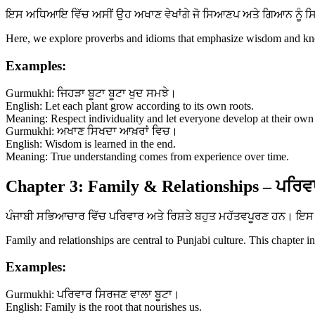
ਇਸ ਅਧਿਆਇ ਵਿੱਚ ਅਸੀਂ ਉਹ ਅਖਾਣ ਵੇਖਾਂਗੇ ਜੋ ਸਿਆਣਪ ਅਤੇ ਗਿਆਨ ਨੂੰ ਸਿਖਾਉ
Here, we explore proverbs and idioms that emphasize wisdom and know
Examples:
Gurmukhi: ਜਿਹੜਾ ਬੂਟਾ ਬੂਟਾ ਖੁਦ ਸਮਝੇ।
English: Let each plant grow according to its own roots.
Meaning: Respect individuality and let everyone develop at their own
Gurmukhi: ਅਖਾਣ ਸਿਖਦਾ ਆਖ਼ਰਾਂ ਵਿਚ।
English: Wisdom is learned in the end.
Meaning: True understanding comes from experience over time.
Chapter 3: Family & Relationships – ਪਰਿਵਾ
ਪੰਜਾਬੀ ਸਭਿਆਚਾਰ ਵਿੱਚ ਪਰਿਵਾਰ ਅਤੇ ਰਿਸ਼ਤੇ ਬਹੁਤ ਮਹੱਤਵਪੂਰਣ ਹਨ। ਇਸ ਅ
Family and relationships are central to Punjabi culture. This chapter i
Examples:
Gurmukhi: ਪਰਿਵਾਰ ਸਿਰਜਣ ਵਾਲਾ ਬੂਟਾ।
English: Family is the root that nourishes us.