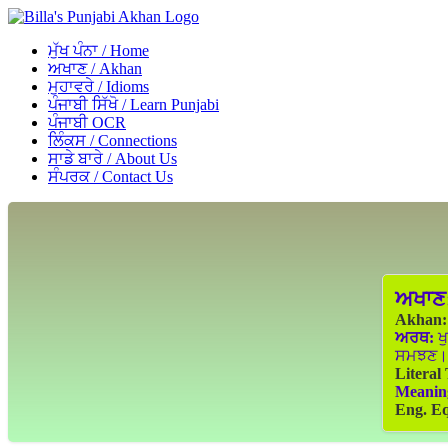
ਮੁੱਖ ਪੰਨਾ / Home
ਅਖਾਣ / Akhan
ਮੁਹਾਵਰੇ / Idioms
ਪੰਜਾਬੀ ਸਿੱਖੋ / Learn Punjabi
ਪੰਜਾਬੀ OCR
ਲਿੰਕਸ / Connections
ਸਾਡੇ ਬਾਰੇ / About Us
ਸੰਪਰਕ / Contact Us
ਅਖਾਣ
Akhan:
ਅਰਥ:
ਖੁ
ਸਮਝਣ।
Literal
Meanin
Eng. Eq