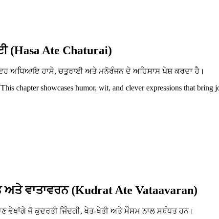
ਈ (Hasa Ate Chaturai)
ਨ। ਇਹ ਅਧਿਆਇ ਹਾਸੇ, ਚਤੁਰਾਈ ਅਤੇ ਮਨੋਰੰਜਨ ਦੇ ਅਹਿਸਾਸ ਪੇਸ਼ ਕਰਦਾ ਹੈ।
 This chapter showcases humor, wit, and clever expressions that bring j
 ਅਤੇ ਵਾਤਾਵਰਨ (Kudrat Ate Vataavaran)
ਵੇਖਾਂਗੇ ਜੋ ਕੁਦਰਤੀ ਜਿੰਦਗੀ, ਖੇਤ-ਖੇਤੀ ਅਤੇ ਮੌਸਮ ਨਾਲ ਸਬੰਧਤ ਹਨ।