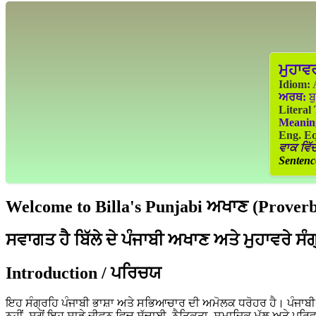
ਮੁਹਾਵ
Idiom:
A
ਅਰਥ:
ਬੁ
Literal
Meanin
Eng. Eq
ਵਾਕ ਵਿੱਚ
Sentenc
Welcome to Billa's Punjabi ਅਖਾਣ (Proverbs
ਸਵਾਗਤ ਹੈ ਬਿੱਲੇ ਦੇ ਪੰਜਾਬੀ ਅਖਾਣ ਅਤੇ ਮੁਹਾਵਰੇ ਸੰ
Introduction / ਪਰਿਚਯ
ਇਹ ਸੰਗ੍ਰਹਿ ਪੰਜਾਬੀ ਭਾਸ਼ਾ ਅਤੇ ਸਭਿਆਚਾਰ ਦੀ ਅਮੋਲਕ ਧਰੋਹਰ ਹੈ। ਪੰਜਾਬੀ ਲੋ
ਨਹੀਂ, ਸਗੋਂ ਇਹ ਸਾਡੇ ਜੀਵਨ ਵਿਚ ਸੱਚਾਈ, ਨੈਤਿਕਤਾ, ਸਮਾਜਿਕ ਮੁੱਲ ਅਤੇ ਪਰਿ