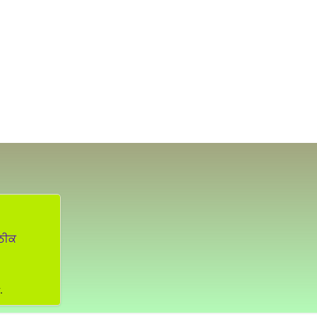
 ਠੀਕ
.