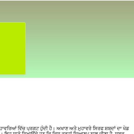
ਹਾਵਰਿਆਂ ਵਿੱਚ ਪ੍ਰਗਟ ਹੁੰਦੀ ਹੈ। ਅਖਾਣ ਅਤੇ ਮੁਹਾਵਰੇ ਸਿਰਫ ਸ਼ਬਦਾਂ ਦਾ ਖੇਡ
ੈ। ਇਹ ਸਾਨੂੰ ਸਿਖਾਉਂਦੇ ਹਨ ਕਿ ਕਿਸ ਤਰ੍ਹਾਂ ਸਿਆਣਪ ਨਾਲ ਜੀਣਾ ਹੈ, ਸਬਕ