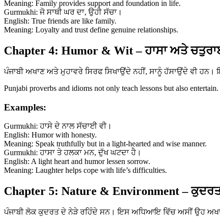
Meaning: Family provides support and foundation in life.
Gurmukhi: ਜੋ ਸਾਥੀ ਘਰ ਦਾ, ਉਹੀ ਸੱਚਾ।
English: True friends are like family.
Meaning: Loyalty and trust define genuine relationships.
Chapter 4: Humor & Wit – ਹਾਸਾ ਅਤੇ ਚਤੁਰਾ
ਪੰਜਾਬੀ ਅਖਾਣ ਅਤੇ ਮੁਹਾਵਰੇ ਸਿਰਫ ਸਿਖਾਉਂਦੇ ਨਹੀਂ, ਸਾਨੂੰ ਹੱਸਾਉਂਦੇ ਵੀ ਹ
Punjabi proverbs and idioms not only teach lessons but also entertain.
Examples:
Gurmukhi: ਹਾਸੇ ਦੇ ਨਾਲ ਸੱਚਾਈ ਵੀ।
English: Humor with honesty.
Meaning: Speak truthfully but in a light-hearted and wise manner.
Gurmukhi: ਹਾਸਾ ਤੇ ਹਲਕਾ ਮਨ, ਦੁੱਖ ਘਟਦਾ ਹੈ।
English: A light heart and humor lessen sorrow.
Meaning: Laughter helps cope with life’s difficulties.
Chapter 5: Nature & Environment – ਕੁਦਰਤ
ਪੰਜਾਬੀ ਲੋਕ ਕੁਦਰਤ ਦੇ ਨੇੜੇ ਰਹਿੰਦੇ ਸਨ। ਇਸ ਅਧਿਆਇ ਵਿੱਚ ਅਸੀਂ ਉਹ ਅਖਾਣ 