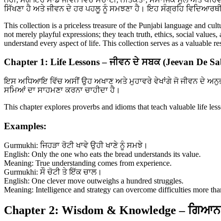
ਸਿੱਖਣਾ ਹੈ ਅਤੇ ਜੀਵਨ ਦੇ ਹਰ ਪਹਲੂ ਨੂੰ ਸਮਝਣਾ ਹੈ। ਇਹ ਸੰਗ੍ਰਹਿ ਵਿਦਿਆਰਥੀ
This collection is a priceless treasure of the Punjabi language and cul
not merely playful expressions; they teach truth, ethics, social values
understand every aspect of life. This collection serves as a valuable 
Chapter 1: Life Lessons – ਜੀਵਨ ਦੇ ਸਬਕ (Jeevan De S
ਇਸ ਅਧਿਆਇ ਵਿੱਚ ਅਸੀਂ ਉਹ ਅਖਾਣ ਅਤੇ ਮੁਹਾਵਰੇ ਵੇਖਾਂਗੇ ਜੋ ਜੀਵਨ ਦੇ ਅਨੁ
ਸਮਿਆਂ ਦਾ ਸਾਹਮਣਾ ਕਰਨਾ ਚਾਹੀਦਾ ਹੈ।
This chapter explores proverbs and idioms that teach valuable life le
Examples:
Gurmukhi: ਜਿਹੜਾ ਰੋਟੀ ਖਾਵੇ ਉਹੀ ਖਾਣੇ ਨੂੰ ਸਮਝੇ।
English: Only the one who eats the bread understands its value.
Meaning: True understanding comes from experience.
Gurmukhi: ਸੌ ਚੋਟੀ ਤੇ ਇੱਕ ਚਾਲ।
English: One clever move outweighs a hundred struggles.
Meaning: Intelligence and strategy can overcome difficulties more tha
Chapter 2: Wisdom & Knowledge – ਗਿਆਨ