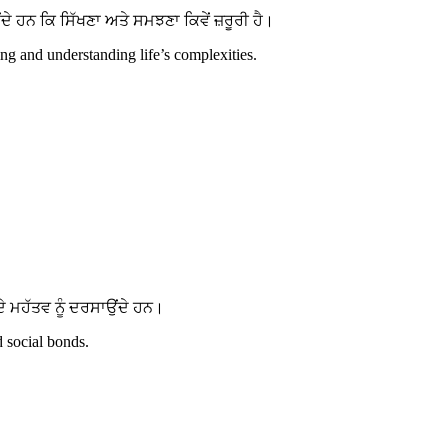
ਹਨ ਕਿ ਸਿੱਖਣਾ ਅਤੇ ਸਮਝਣਾ ਕਿਵੇਂ ਜ਼ਰੂਰੀ ਹੈ।
g and understanding life’s complexities.
 ਮਹੱਤਵ ਨੂੰ ਦਰਸਾਉਂਦੇ ਹਨ।
d social bonds.