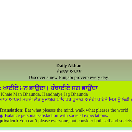
Daily Akhan
ਰੋਜ਼ਾਨਾ ਅਖਾਣ
Discover a new Punjabi proverb every day!
:
ਖਾਈਏ ਮਨ ਭਾਉਂਦਾ। ਹੰਢਾਈਏ ਜਗ ਭਾਉਂਦਾ
Khaie Man Bhaunda, Handhaiye Jag Bhaunda
ਰਾਕ ਆਪਣੀ ਮਰਜ਼ੀ ਲੋੜ ਮੁਤਾਬਕ ਖਾਓ ਪਰ ਪੁਸ਼ਾਕ ਅਜੇਹੀ ਪਹਿਨੋ ਜਿਸ ਨੂੰ ਲੋਕੀ
 Translation:
Eat what pleases the mind, walk what pleases the world
g:
Balance personal satisfaction with societal expectations.
uivalent:
You can’t please everyone, but consider both self and society