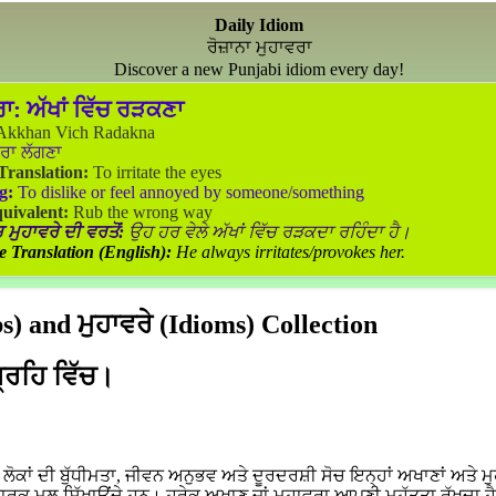
Daily Idiom
ਰੋਜ਼ਾਨਾ ਮੁਹਾਵਰਾ
Discover a new Punjabi idiom every day!
ਰਾ:
ਅੱਖਾਂ ਵਿੱਚ ਰੜਕਣਾ
kkhan Vich Radakna
ਰਾ ਲੱਗਣਾ
 Translation:
To irritate the eyes
g:
To dislike or feel annoyed by someone/something
uivalent:
Rub the wrong way
 ਮੁਹਾਵਰੇ ਦੀ ਵਰਤੋਂ:
ਉਹ ਹਰ ਵੇਲੇ ਅੱਖਾਂ ਵਿੱਚ ਰੜਕਦਾ ਰਹਿੰਦਾ ਹੈ।
e Translation (English):
He always irritates/provokes her.
) and ਮੁਹਾਵਰੇ (Idioms) Collection
ਗ੍ਰਹਿ ਵਿੱਚ।
ਕਾਂ ਦੀ ਬੁੱਧੀਮਤਾ, ਜੀਵਨ ਅਨੁਭਵ ਅਤੇ ਦੂਰਦਰਸ਼ੀ ਸੋਚ ਇਨ੍ਹਾਂ ਅਖਾਣਾਂ ਅਤੇ ਮੁ
ਵਾਰਕ ਮੂਲ ਸਿੱਖਾਉਂਦੇ ਹਨ। ਹਰੇਕ ਅਖਾਣ ਜਾਂ ਮੁਹਾਵਰਾ ਆਪਣੀ ਮਹੱਤਤਾ ਰੱਖਦਾ ਹ