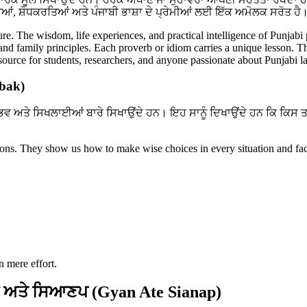
ਆਂ, ਸ਼ੋਧਕਰਤਿਆਂ ਅਤੇ ਪੰਜਾਬੀ ਭਾਸ਼ਾ ਦੇ ਪ੍ਰੇਮੀਆਂ ਲਈ ਇੱਕ ਅਮੋਲਕ ਸਰੋਤ ਹੈ
ture. The wisdom, life experiences, and practical intelligence of Punjabi
, and family principles. Each proverb or idiom carries a unique lesson. T
resource for students, researchers, and anyone passionate about Punjabi 
abak)
ਭਵ ਅਤੇ ਸਿਖਲਾਈਆਂ ਬਾਰੇ ਸਿਖਾਉਂਦੇ ਹਨ। ਇਹ ਸਾਨੂੰ ਦਿਖਾਉਂਦੇ ਹਨ ਕਿ ਕਿਸ 
ssons. They show us how to make wise choices in every situation and fac
n mere effort.
 ਅਤੇ ਸਿਆਣਪ (Gyan Ate Sianap)