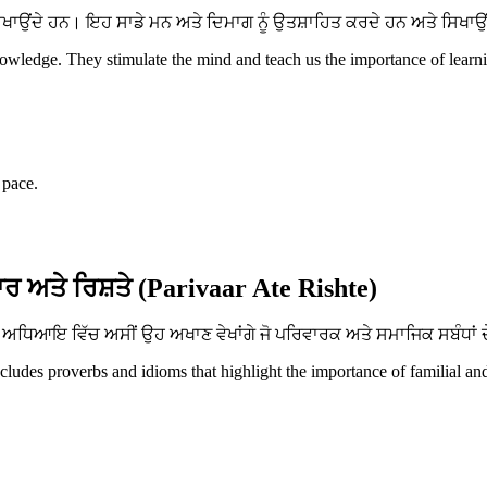
ਂਦੇ ਹਨ। ਇਹ ਸਾਡੇ ਮਨ ਅਤੇ ਦਿਮਾਗ ਨੂੰ ਉਤਸ਼ਾਹਿਤ ਕਰਦੇ ਹਨ ਅਤੇ ਸਿਖਾਉਂਦੇ 
ledge. They stimulate the mind and teach us the importance of learnin
 pace.
ਰ ਅਤੇ ਰਿਸ਼ਤੇ (Parivaar Ate Rishte)
ਧਿਆਇ ਵਿੱਚ ਅਸੀਂ ਉਹ ਅਖਾਣ ਵੇਖਾਂਗੇ ਜੋ ਪਰਿਵਾਰਕ ਅਤੇ ਸਮਾਜਿਕ ਸਬੰਧਾਂ ਦੇ
ncludes proverbs and idioms that highlight the importance of familial an