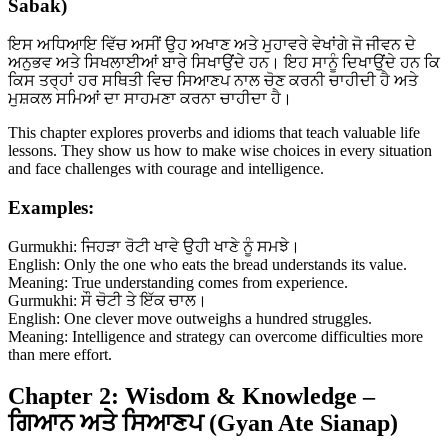
Sabak)
ਇਸ ਅਧਿਆਇ ਵਿੱਚ ਅਸੀਂ ਉਹ ਅਖਾਣ ਅਤੇ ਮੁਹਾਵਰੇ ਵੇਖਾਂਗੇ ਜੋ ਜੀਵਨ ਦੇ
ਅਨੁਭਵ ਅਤੇ ਸਿਖਲਾਈਆਂ ਬਾਰੇ ਸਿਖਾਉਂਦੇ ਹਨ। ਇਹ ਸਾਨੂੰ ਦਿਖਾਉਂਦੇ ਹਨ ਕਿ
ਕਿਸ ਤਰ੍ਹਾਂ ਹਰ ਸਥਿਤੀ ਵਿਚ ਸਿਆਣਪ ਨਾਲ ਚੋਣ ਕਰਨੀ ਚਾਹੀਦੀ ਹੈ ਅਤੇ
ਮੁਸ਼ਕਲ ਸਮਿਆਂ ਦਾ ਸਾਹਮਣਾ ਕਰਨਾ ਚਾਹੀਦਾ ਹੈ।
This chapter explores proverbs and idioms that teach valuable life
lessons. They show us how to make wise choices in every situation
and face challenges with courage and intelligence.
Examples:
Gurmukhi: ਜਿਹੜਾ ਰੋਟੀ ਖਾਵੇ ਉਹੀ ਖਾਣੇ ਨੂੰ ਸਮਝੇ।
English: Only the one who eats the bread understands its value.
Meaning: True understanding comes from experience.
Gurmukhi: ਸੌ ਚੋਟੀ ਤੇ ਇੱਕ ਚਾਲ।
English: One clever move outweighs a hundred struggles.
Meaning: Intelligence and strategy can overcome difficulties more
than mere effort.
Chapter 2: Wisdom & Knowledge –
ਗਿਆਨ ਅਤੇ ਸਿਆਣਪ (Gyan Ate Sianap)