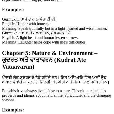
Examples:
Gurmukhi: ਹਾਸੇ ਦੇ ਨਾਲ ਸੱਚਾਈ ਵੀ।
English: Humor with honesty.
Meaning: Speak truthfully but in a light-hearted and wise manner.
Gurmukhi: ਹਾਸਾ ਤੇ ਹਲਕਾ ਮਨ, ਦੁੱਖ ਘਟਦਾ ਹੈ।
English: A light heart and humor lessen sorrow.
Meaning: Laughter helps cope with life’s difficulties.
Chapter 5: Nature & Environment –
ਕੁਦਰਤ ਅਤੇ ਵਾਤਾਵਰਨ (Kudrat Ate
Vataavaran)
ਪੰਜਾਬੀ ਲੋਕ ਕੁਦਰਤ ਦੇ ਨੇੜੇ ਰਹਿੰਦੇ ਸਨ। ਇਸ ਅਧਿਆਇ ਵਿੱਚ ਅਸੀਂ ਉਹ
ਅਖਾਣ ਵੇਖਾਂਗੇ ਜੋ ਕੁਦਰਤੀ ਜਿੰਦਗੀ, ਖੇਤ-ਖੇਤੀ ਅਤੇ ਮੌਸਮ ਨਾਲ ਸਬੰਧਤ ਹਨ।
Punjabis have always lived close to nature. This chapter includes
proverbs and idioms about natural life, agriculture, and the changing
seasons.
Examples: