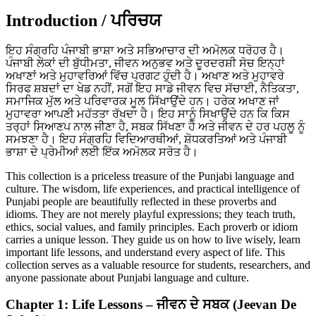
Introduction / ਪਰਿਚਯ
ਇਹ ਸੰਗ੍ਰਹਿ ਪੰਜਾਬੀ ਭਾਸ਼ਾ ਅਤੇ ਸਭਿਆਚਾਰ ਦੀ ਅਮੋਲਕ ਧਰੋਹਰ ਹੈ।
ਪੰਜਾਬੀ ਲੋਕਾਂ ਦੀ ਬੁੱਧੀਮਤਾ, ਜੀਵਨ ਅਨੁਭਵ ਅਤੇ ਦੂਰਦਰਸ਼ੀ ਸੋਚ ਇਨ੍ਹਾਂ
ਅਖਾਣਾਂ ਅਤੇ ਮੁਹਾਵਰਿਆਂ ਵਿੱਚ ਪ੍ਰਗਟ ਹੁੰਦੀ ਹੈ। ਅਖਾਣ ਅਤੇ ਮੁਹਾਵਰੇ
ਸਿਰਫ ਸ਼ਬਦਾਂ ਦਾ ਖੇਡ ਨਹੀਂ, ਸਗੋਂ ਇਹ ਸਾਡੇ ਜੀਵਨ ਵਿਚ ਸੱਚਾਈ, ਨੈਤਿਕਤਾ,
ਸਮਾਜਿਕ ਮੁੱਲ ਅਤੇ ਪਰਿਵਾਰਕ ਮੂਲ ਸਿੱਖਾਉਂਦੇ ਹਨ। ਹਰੇਕ ਅਖਾਣ ਜਾਂ
ਮੁਹਾਵਰਾ ਆਪਣੀ ਮਹੱਤਤਾ ਰੱਖਦਾ ਹੈ। ਇਹ ਸਾਨੂੰ ਸਿਖਾਉਂਦੇ ਹਨ ਕਿ ਕਿਸ
ਤਰ੍ਹਾਂ ਸਿਆਣਪ ਨਾਲ ਜੀਣਾ ਹੈ, ਸਬਕ ਸਿੱਖਣਾ ਹੈ ਅਤੇ ਜੀਵਨ ਦੇ ਹਰ ਪਹਲੂ ਨੂੰ
ਸਮਝਣਾ ਹੈ। ਇਹ ਸੰਗ੍ਰਹਿ ਵਿਦਿਆਰਥੀਆਂ, ਸ਼ੋਧਕਰਤਿਆਂ ਅਤੇ ਪੰਜਾਬੀ
ਭਾਸ਼ਾ ਦੇ ਪ੍ਰੇਮੀਆਂ ਲਈ ਇੱਕ ਅਮੋਲਕ ਸਰੋਤ ਹੈ।
This collection is a priceless treasure of the Punjabi language and
culture. The wisdom, life experiences, and practical intelligence of
Punjabi people are beautifully reflected in these proverbs and
idioms. They are not merely playful expressions; they teach truth,
ethics, social values, and family principles. Each proverb or idiom
carries a unique lesson. They guide us on how to live wisely, learn
important life lessons, and understand every aspect of life. This
collection serves as a valuable resource for students, researchers, and
anyone passionate about Punjabi language and culture.
Chapter 1: Life Lessons – ਜੀਵਨ ਦੇ ਸਬਕ (Jeevan De