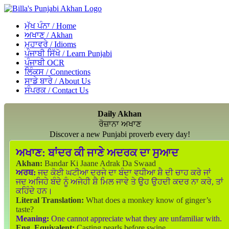
ਮੁੱਖ ਪੰਨਾ / Home
ਅਖਾਣ / Akhan
ਮੁਹਾਵਰੇ / Idioms
ਪੰਜਾਬੀ ਸਿੱਖੋ / Learn Punjabi
ਪੰਜਾਬੀ OCR
ਲਿੰਕਸ / Connections
ਸਾਡੇ ਬਾਰੇ / About Us
ਸੰਪਰਕ / Contact Us
Daily Akhan
ਰੋਜ਼ਾਨਾ ਅਖਾਣ
Discover a new Punjabi proverb every day!
ਅਖਾਣ:
ਬਾਂਦਰ ਕੀ ਜਾਣੇ ਅਦਰਕ ਦਾ ਸੁਆਦ
Akhan:
Bandar Ki Jaane Adrak Da Swaad
ਅਰਥ:
ਜਦ ਕੋਈ ਘਟੀਆ ਦਰਜੇ ਦਾ ਬੰਦਾ ਵਧੀਆ ਸ਼ੈ ਦੀ ਚਾਹ ਕਰੇ ਜਾਂ
ਜਦ ਅਜਿਹੇ ਬੰਦੇ ਨੂੰ ਅਜੇਹੀ ਸ਼ੈ ਮਿਲ ਜਾਵੇ ਤੇ ਉਹ ਉਹਦੀ ਕਦਰ ਨਾ ਕਰੇ, ਤਾਂ
ਕਹਿੰਦੇ ਹਨ।
Literal Translation:
What does a monkey know of ginger’s
taste?
Meaning:
One cannot appreciate what they are unfamiliar with.
Eng. Equivalent:
Casting pearls before swine.