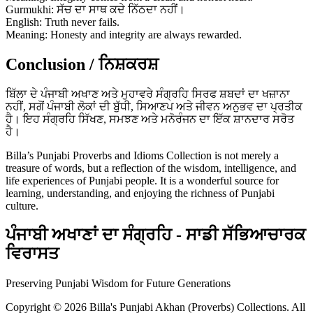
Gurmukhi: ਸੱਚ ਦਾ ਸਾਥ ਕਦੇ ਨਿੱਠਦਾ ਨਹੀਂ।
English: Truth never fails.
Meaning: Honesty and integrity are always rewarded.
Conclusion / ਨਿਸ਼ਕਰਸ਼
ਬਿੱਲਾ ਦੇ ਪੰਜਾਬੀ ਅਖਾਣ ਅਤੇ ਮੁਹਾਵਰੇ ਸੰਗ੍ਰਹਿ ਸਿਰਫ ਸ਼ਬਦਾਂ ਦਾ ਖਜ਼ਾਨਾ
ਨਹੀਂ, ਸਗੋਂ ਪੰਜਾਬੀ ਲੋਕਾਂ ਦੀ ਬੁੱਧੀ, ਸਿਆਣਪ ਅਤੇ ਜੀਵਨ ਅਨੁਭਵ ਦਾ ਪ੍ਰਤੀਕ
ਹੈ। ਇਹ ਸੰਗ੍ਰਹਿ ਸਿੱਖਣ, ਸਮਝਣ ਅਤੇ ਮਨੋਰੰਜਨ ਦਾ ਇੱਕ ਸ਼ਾਨਦਾਰ ਸਰੋਤ
ਹੈ।
Billa’s Punjabi Proverbs and Idioms Collection is not merely a
treasure of words, but a reflection of the wisdom, intelligence, and
life experiences of Punjabi people. It is a wonderful source for
learning, understanding, and enjoying the richness of Punjabi
culture.
ਪੰਜਾਬੀ ਅਖਾਣਾਂ ਦਾ ਸੰਗ੍ਰਹਿ - ਸਾਡੀ ਸੱਭਿਆਚਾਰਕ
ਵਿਰਾਸਤ
Preserving Punjabi Wisdom for Future Generations
Copyright © 2026 Billa's Punjabi Akhan (Proverbs) Collections. All