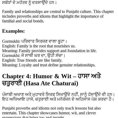
ਸਬੰਧਾਂ ਦੇ ਮਹੱਤਵ ਨੂੰ ਦਰਸਾਉਂਦੇ ਹਨ।
Family and relationships are central to Punjabi culture. This chapter
includes proverbs and idioms that highlight the importance of
familial and social bonds.
Examples:
Gurmukhi: ਪਰਿਵਾਰ ਸਿਰਜਣ ਵਾਲਾ ਬੂਟਾ।
English: Family is the root that nourishes us.
Meaning: Family provides support and foundation in life.
Gurmukhi: ਜੋ ਸਾਥੀ ਘਰ ਦਾ, ਉਹੀ ਸੱਚਾ।
English: True friends are like family.
Meaning: Loyalty and trust define genuine relationships.
Chapter 4: Humor & Wit – ਹਾਸਾ ਅਤੇ
ਚਤੁਰਾਈ (Hasa Ate Chaturai)
ਪੰਜਾਬੀ ਅਖਾਣ ਅਤੇ ਮੁਹਾਵਰੇ ਸਿਰਫ ਸਿਖਾਉਂਦੇ ਨਹੀਂ, ਸਾਨੂੰ ਹੱਸਾਉਂਦੇ ਵੀ ਹਨ।
ਇਹ ਅਧਿਆਇ ਹਾਸੇ, ਚਤੁਰਾਈ ਅਤੇ ਮਨੋਰੰਜਨ ਦੇ ਅਹਿਸਾਸ ਪੇਸ਼ ਕਰਦਾ ਹੈ।
Punjabi proverbs and idioms not only teach lessons but also
entertain. This chapter showcases humor, wit, and clever
expressions that bring joy and insight.