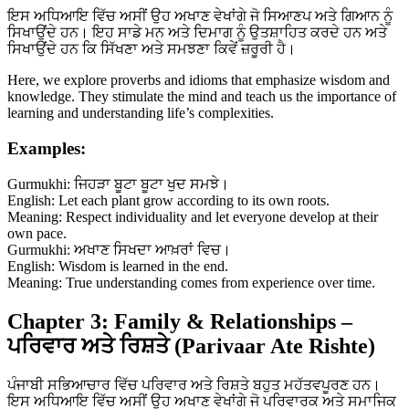
ਇਸ ਅਧਿਆਇ ਵਿੱਚ ਅਸੀਂ ਉਹ ਅਖਾਣ ਵੇਖਾਂਗੇ ਜੋ ਸਿਆਣਪ ਅਤੇ ਗਿਆਨ ਨੂੰ
ਸਿਖਾਉਂਦੇ ਹਨ। ਇਹ ਸਾਡੇ ਮਨ ਅਤੇ ਦਿਮਾਗ ਨੂੰ ਉਤਸ਼ਾਹਿਤ ਕਰਦੇ ਹਨ ਅਤੇ
ਸਿਖਾਉਂਦੇ ਹਨ ਕਿ ਸਿੱਖਣਾ ਅਤੇ ਸਮਝਣਾ ਕਿਵੇਂ ਜ਼ਰੂਰੀ ਹੈ।
Here, we explore proverbs and idioms that emphasize wisdom and
knowledge. They stimulate the mind and teach us the importance of
learning and understanding life’s complexities.
Examples:
Gurmukhi: ਜਿਹੜਾ ਬੂਟਾ ਬੂਟਾ ਖੁਦ ਸਮਝੇ।
English: Let each plant grow according to its own roots.
Meaning: Respect individuality and let everyone develop at their
own pace.
Gurmukhi: ਅਖਾਣ ਸਿਖਦਾ ਆਖ਼ਰਾਂ ਵਿਚ।
English: Wisdom is learned in the end.
Meaning: True understanding comes from experience over time.
Chapter 3: Family & Relationships –
ਪਰਿਵਾਰ ਅਤੇ ਰਿਸ਼ਤੇ (Parivaar Ate Rishte)
ਪੰਜਾਬੀ ਸਭਿਆਚਾਰ ਵਿੱਚ ਪਰਿਵਾਰ ਅਤੇ ਰਿਸ਼ਤੇ ਬਹੁਤ ਮਹੱਤਵਪੂਰਣ ਹਨ।
ਇਸ ਅਧਿਆਇ ਵਿੱਚ ਅਸੀਂ ਉਹ ਅਖਾਣ ਵੇਖਾਂਗੇ ਜੋ ਪਰਿਵਾਰਕ ਅਤੇ ਸਮਾਜਿਕ