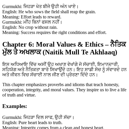
Gurmukhi: ਜਿਹੜਾ ਖੇਤ ਬੀਜੇ ਉਹੀ ਅੰਨ ਖਾਏ।
English: He who sows the field shall reap the grain.
Meaning: Effort leads to reward.
Gurmukhi: ਮੀਂਹ ਬਿਨਾਂ ਫਸਲ ਨਹੀਂ।
English: No crop without rain.
Meaning: Success requires the right conditions and effort.
Chapter 6: Moral Values & Ethics – ਨੈਤਿਕ
ਮੁੱਲ ਤੇ ਅਖਲਾਕ (Naitik Mull Te Akhlaaq)
ਇਸ ਅਧਿਆਇ ਵਿੱਚ ਅਸੀਂ ਉਹ ਅਖਾਣ ਵੇਖਾਂਗੇ ਜੋ ਸੱਚਾਈ, ਇਮਾਨਦਾਰੀ,
ਸਹਿਯੋਗ ਅਤੇ ਨੈਤਿਕਤਾ ਬਾਰੇ ਸਿਖਾਉਂਦੇ ਹਨ। ਇਹ ਸਾਡੀ ਸੋਚ ਨੂੰ ਸੰਵਾਰਦੇ ਹਨ
ਅਤੇ ਜੀਵਨ ਵਿਚ ਸੱਚਾਈ ਨਾਲ ਜੀਣ ਦੀ ਪ੍ਰੇਰਣਾ ਦਿੰਦੇ ਹਨ।
This chapter emphasizes proverbs and idioms that teach honesty,
cooperation, integrity, and moral values. They inspire us to live a life
of truth and virtue.
Examples:
Gurmukhi: ਜਿਹੜਾ ਦਿਲ ਸਾਫ, ਉਹੀ ਸੱਚਾ।
English: Pure heart leads to truth.
Meaning: Integrity comes from a clean and honest heart.