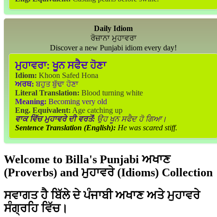
Daily Idiom
ਰੋਜ਼ਾਨਾ ਮੁਹਾਵਰਾ
Discover a new Punjabi idiom every day!
ਮੁਹਾਵਰਾ:
ਖੂਨ ਸਫੈਦ ਹੋਣਾ
Idiom:
Khoon Safed Hona
ਅਰਥ:
ਬਹੁਤ ਬੁੱਢਾ ਹੋਣਾ
Literal Translation:
Blood turning white
Meaning:
Becoming very old
Eng. Equivalent:
Age catching up
ਵਾਕ ਵਿੱਚ ਮੁਹਾਵਰੇ ਦੀ ਵਰਤੋਂ:
ਉਹ ਖੂਨ ਸਫੈਦ ਹੋ ਗਿਆ।
Sentence Translation (English):
He was scared stiff.
Welcome to Billa's Punjabi ਅਖਾਣ
(Proverbs) and ਮੁਹਾਵਰੇ (Idioms) Collection
ਸਵਾਗਤ ਹੈ ਬਿੱਲੇ ਦੇ ਪੰਜਾਬੀ ਅਖਾਣ ਅਤੇ ਮੁਹਾਵਰੇ
ਸੰਗ੍ਰਹਿ ਵਿੱਚ।