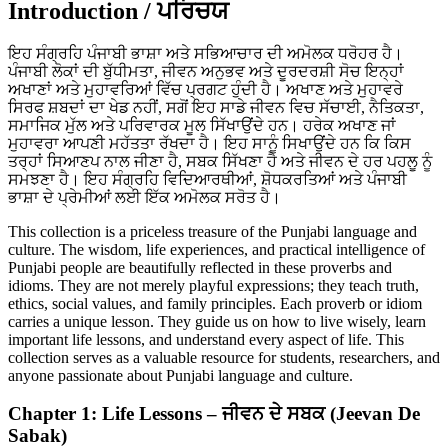
Introduction / ਪਰਿਚਯ
ਇਹ ਸੰਗ੍ਰਹਿ ਪੰਜਾਬੀ ਭਾਸ਼ਾ ਅਤੇ ਸਭਿਆਚਾਰ ਦੀ ਅਮੋਲਕ ਧਰੋਹਰ ਹੈ।
ਪੰਜਾਬੀ ਲੋਕਾਂ ਦੀ ਬੁੱਧੀਮਤਾ, ਜੀਵਨ ਅਨੁਭਵ ਅਤੇ ਦੂਰਦਰਸ਼ੀ ਸੋਚ ਇਨ੍ਹਾਂ
ਅਖਾਣਾਂ ਅਤੇ ਮੁਹਾਵਰਿਆਂ ਵਿੱਚ ਪ੍ਰਗਟ ਹੁੰਦੀ ਹੈ। ਅਖਾਣ ਅਤੇ ਮੁਹਾਵਰੇ
ਸਿਰਫ ਸ਼ਬਦਾਂ ਦਾ ਖੇਡ ਨਹੀਂ, ਸਗੋਂ ਇਹ ਸਾਡੇ ਜੀਵਨ ਵਿਚ ਸੱਚਾਈ, ਨੈਤਿਕਤਾ,
ਸਮਾਜਿਕ ਮੁੱਲ ਅਤੇ ਪਰਿਵਾਰਕ ਮੂਲ ਸਿੱਖਾਉਂਦੇ ਹਨ। ਹਰੇਕ ਅਖਾਣ ਜਾਂ
ਮੁਹਾਵਰਾ ਆਪਣੀ ਮਹੱਤਤਾ ਰੱਖਦਾ ਹੈ। ਇਹ ਸਾਨੂੰ ਸਿਖਾਉਂਦੇ ਹਨ ਕਿ ਕਿਸ
ਤਰ੍ਹਾਂ ਸਿਆਣਪ ਨਾਲ ਜੀਣਾ ਹੈ, ਸਬਕ ਸਿੱਖਣਾ ਹੈ ਅਤੇ ਜੀਵਨ ਦੇ ਹਰ ਪਹਲੂ ਨੂੰ
ਸਮਝਣਾ ਹੈ। ਇਹ ਸੰਗ੍ਰਹਿ ਵਿਦਿਆਰਥੀਆਂ, ਸ਼ੋਧਕਰਤਿਆਂ ਅਤੇ ਪੰਜਾਬੀ
ਭਾਸ਼ਾ ਦੇ ਪ੍ਰੇਮੀਆਂ ਲਈ ਇੱਕ ਅਮੋਲਕ ਸਰੋਤ ਹੈ।
This collection is a priceless treasure of the Punjabi language and
culture. The wisdom, life experiences, and practical intelligence of
Punjabi people are beautifully reflected in these proverbs and
idioms. They are not merely playful expressions; they teach truth,
ethics, social values, and family principles. Each proverb or idiom
carries a unique lesson. They guide us on how to live wisely, learn
important life lessons, and understand every aspect of life. This
collection serves as a valuable resource for students, researchers, and
anyone passionate about Punjabi language and culture.
Chapter 1: Life Lessons – ਜੀਵਨ ਦੇ ਸਬਕ (Jeevan De
Sabak)