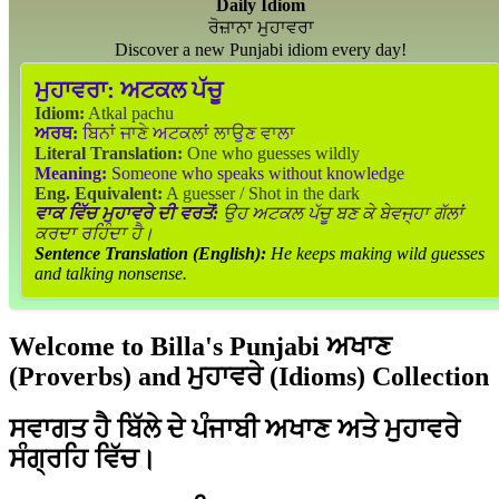
Daily Idiom
ਰੋਜ਼ਾਨਾ ਮੁਹਾਵਰਾ
Discover a new Punjabi idiom every day!
ਮੁਹਾਵਰਾ:
ਅਟਕਲ ਪੱਚੂ
Idiom:
Atkal pachu
ਅਰਥ:
ਬਿਨਾਂ ਜਾਣੇ ਅਟਕਲਾਂ ਲਾਉਣ ਵਾਲਾ
Literal Translation:
One who guesses wildly
Meaning:
Someone who speaks without knowledge
Eng. Equivalent:
A guesser / Shot in the dark
ਵਾਕ ਵਿੱਚ ਮੁਹਾਵਰੇ ਦੀ ਵਰਤੋਂ:
ਉਹ ਅਟਕਲ ਪੱਚੂ ਬਣ ਕੇ ਬੇਵਜ੍ਹਾ ਗੱਲਾਂ
ਕਰਦਾ ਰਹਿੰਦਾ ਹੈ।
Sentence Translation (English):
He keeps making wild guesses
and talking nonsense.
Welcome to Billa's Punjabi ਅਖਾਣ
(Proverbs) and ਮੁਹਾਵਰੇ (Idioms) Collection
ਸਵਾਗਤ ਹੈ ਬਿੱਲੇ ਦੇ ਪੰਜਾਬੀ ਅਖਾਣ ਅਤੇ ਮੁਹਾਵਰੇ
ਸੰਗ੍ਰਹਿ ਵਿੱਚ।