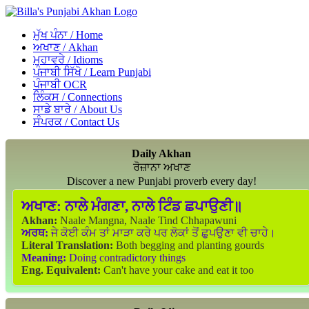
ਮੁੱਖ ਪੰਨਾ / Home
ਅਖਾਣ / Akhan
ਮੁਹਾਵਰੇ / Idioms
ਪੰਜਾਬੀ ਸਿੱਖੋ / Learn Punjabi
ਪੰਜਾਬੀ OCR
ਲਿੰਕਸ / Connections
ਸਾਡੇ ਬਾਰੇ / About Us
ਸੰਪਰਕ / Contact Us
Daily Akhan
ਰੋਜ਼ਾਨਾ ਅਖਾਣ
Discover a new Punjabi proverb every day!
ਅਖਾਣ:
ਨਾਲੇ ਮੰਗਣਾ, ਨਾਲੇ ਟਿੰਡ ਛਪਾਉਣੀ॥
Akhan:
Naale Mangna, Naale Tind Chhapawuni
ਅਰਥ:
ਜੇ ਕੋਈ ਕੰਮ ਤਾਂ ਮਾੜਾ ਕਰੇ ਪਰ ਲੋਕਾਂ ਤੋਂ ਛੁਪਉਣਾ ਵੀ ਚਾਹੇ।
Literal Translation:
Both begging and planting gourds
Meaning:
Doing contradictory things
Eng. Equivalent:
Can't have your cake and eat it too