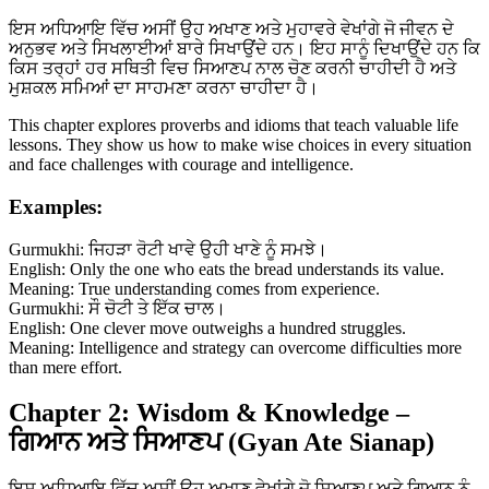
ਇਸ ਅਧਿਆਇ ਵਿੱਚ ਅਸੀਂ ਉਹ ਅਖਾਣ ਅਤੇ ਮੁਹਾਵਰੇ ਵੇਖਾਂਗੇ ਜੋ ਜੀਵਨ ਦੇ
ਅਨੁਭਵ ਅਤੇ ਸਿਖਲਾਈਆਂ ਬਾਰੇ ਸਿਖਾਉਂਦੇ ਹਨ। ਇਹ ਸਾਨੂੰ ਦਿਖਾਉਂਦੇ ਹਨ ਕਿ
ਕਿਸ ਤਰ੍ਹਾਂ ਹਰ ਸਥਿਤੀ ਵਿਚ ਸਿਆਣਪ ਨਾਲ ਚੋਣ ਕਰਨੀ ਚਾਹੀਦੀ ਹੈ ਅਤੇ
ਮੁਸ਼ਕਲ ਸਮਿਆਂ ਦਾ ਸਾਹਮਣਾ ਕਰਨਾ ਚਾਹੀਦਾ ਹੈ।
This chapter explores proverbs and idioms that teach valuable life
lessons. They show us how to make wise choices in every situation
and face challenges with courage and intelligence.
Examples:
Gurmukhi: ਜਿਹੜਾ ਰੋਟੀ ਖਾਵੇ ਉਹੀ ਖਾਣੇ ਨੂੰ ਸਮਝੇ।
English: Only the one who eats the bread understands its value.
Meaning: True understanding comes from experience.
Gurmukhi: ਸੌ ਚੋਟੀ ਤੇ ਇੱਕ ਚਾਲ।
English: One clever move outweighs a hundred struggles.
Meaning: Intelligence and strategy can overcome difficulties more
than mere effort.
Chapter 2: Wisdom & Knowledge –
ਗਿਆਨ ਅਤੇ ਸਿਆਣਪ (Gyan Ate Sianap)
ਇਸ ਅਧਿਆਇ ਵਿੱਚ ਅਸੀਂ ਉਹ ਅਖਾਣ ਵੇਖਾਂਗੇ ਜੋ ਸਿਆਣਪ ਅਤੇ ਗਿਆਨ ਨੂੰ