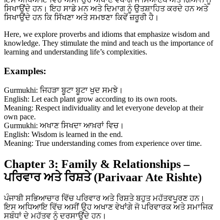
ਸਿਖਾਉਂਦੇ ਹਨ। ਇਹ ਸਾਡੇ ਮਨ ਅਤੇ ਦਿਮਾਗ ਨੂੰ ਉਤਸ਼ਾਹਿਤ ਕਰਦੇ ਹਨ ਅਤੇ
ਸਿਖਾਉਂਦੇ ਹਨ ਕਿ ਸਿੱਖਣਾ ਅਤੇ ਸਮਝਣਾ ਕਿਵੇਂ ਜ਼ਰੂਰੀ ਹੈ।
Here, we explore proverbs and idioms that emphasize wisdom and
knowledge. They stimulate the mind and teach us the importance of
learning and understanding life’s complexities.
Examples:
Gurmukhi: ਜਿਹੜਾ ਬੂਟਾ ਬੂਟਾ ਖੁਦ ਸਮਝੇ।
English: Let each plant grow according to its own roots.
Meaning: Respect individuality and let everyone develop at their
own pace.
Gurmukhi: ਅਖਾਣ ਸਿਖਦਾ ਆਖ਼ਰਾਂ ਵਿਚ।
English: Wisdom is learned in the end.
Meaning: True understanding comes from experience over time.
Chapter 3: Family & Relationships –
ਪਰਿਵਾਰ ਅਤੇ ਰਿਸ਼ਤੇ (Parivaar Ate Rishte)
ਪੰਜਾਬੀ ਸਭਿਆਚਾਰ ਵਿੱਚ ਪਰਿਵਾਰ ਅਤੇ ਰਿਸ਼ਤੇ ਬਹੁਤ ਮਹੱਤਵਪੂਰਣ ਹਨ।
ਇਸ ਅਧਿਆਇ ਵਿੱਚ ਅਸੀਂ ਉਹ ਅਖਾਣ ਵੇਖਾਂਗੇ ਜੋ ਪਰਿਵਾਰਕ ਅਤੇ ਸਮਾਜਿਕ
ਸਬੰਧਾਂ ਦੇ ਮਹੱਤਵ ਨੂੰ ਦਰਸਾਉਂਦੇ ਹਨ।