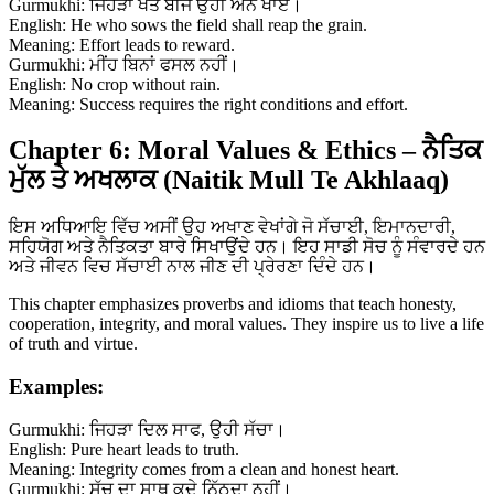
Gurmukhi: ਜਿਹੜਾ ਖੇਤ ਬੀਜੇ ਉਹੀ ਅੰਨ ਖਾਏ।
English: He who sows the field shall reap the grain.
Meaning: Effort leads to reward.
Gurmukhi: ਮੀਂਹ ਬਿਨਾਂ ਫਸਲ ਨਹੀਂ।
English: No crop without rain.
Meaning: Success requires the right conditions and effort.
Chapter 6: Moral Values & Ethics – ਨੈਤਿਕ
ਮੁੱਲ ਤੇ ਅਖਲਾਕ (Naitik Mull Te Akhlaaq)
ਇਸ ਅਧਿਆਇ ਵਿੱਚ ਅਸੀਂ ਉਹ ਅਖਾਣ ਵੇਖਾਂਗੇ ਜੋ ਸੱਚਾਈ, ਇਮਾਨਦਾਰੀ,
ਸਹਿਯੋਗ ਅਤੇ ਨੈਤਿਕਤਾ ਬਾਰੇ ਸਿਖਾਉਂਦੇ ਹਨ। ਇਹ ਸਾਡੀ ਸੋਚ ਨੂੰ ਸੰਵਾਰਦੇ ਹਨ
ਅਤੇ ਜੀਵਨ ਵਿਚ ਸੱਚਾਈ ਨਾਲ ਜੀਣ ਦੀ ਪ੍ਰੇਰਣਾ ਦਿੰਦੇ ਹਨ।
This chapter emphasizes proverbs and idioms that teach honesty,
cooperation, integrity, and moral values. They inspire us to live a life
of truth and virtue.
Examples:
Gurmukhi: ਜਿਹੜਾ ਦਿਲ ਸਾਫ, ਉਹੀ ਸੱਚਾ।
English: Pure heart leads to truth.
Meaning: Integrity comes from a clean and honest heart.
Gurmukhi: ਸੱਚ ਦਾ ਸਾਥ ਕਦੇ ਨਿੱਠਦਾ ਨਹੀਂ।