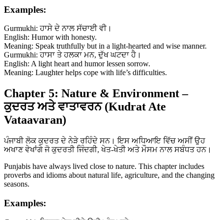
Examples:
Gurmukhi: ਹਾਸੇ ਦੇ ਨਾਲ ਸੱਚਾਈ ਵੀ।
English: Humor with honesty.
Meaning: Speak truthfully but in a light-hearted and wise manner.
Gurmukhi: ਹਾਸਾ ਤੇ ਹਲਕਾ ਮਨ, ਦੁੱਖ ਘਟਦਾ ਹੈ।
English: A light heart and humor lessen sorrow.
Meaning: Laughter helps cope with life’s difficulties.
Chapter 5: Nature & Environment –
ਕੁਦਰਤ ਅਤੇ ਵਾਤਾਵਰਨ (Kudrat Ate
Vataavaran)
ਪੰਜਾਬੀ ਲੋਕ ਕੁਦਰਤ ਦੇ ਨੇੜੇ ਰਹਿੰਦੇ ਸਨ। ਇਸ ਅਧਿਆਇ ਵਿੱਚ ਅਸੀਂ ਉਹ
ਅਖਾਣ ਵੇਖਾਂਗੇ ਜੋ ਕੁਦਰਤੀ ਜਿੰਦਗੀ, ਖੇਤ-ਖੇਤੀ ਅਤੇ ਮੌਸਮ ਨਾਲ ਸਬੰਧਤ ਹਨ।
Punjabis have always lived close to nature. This chapter includes
proverbs and idioms about natural life, agriculture, and the changing
seasons.
Examples: