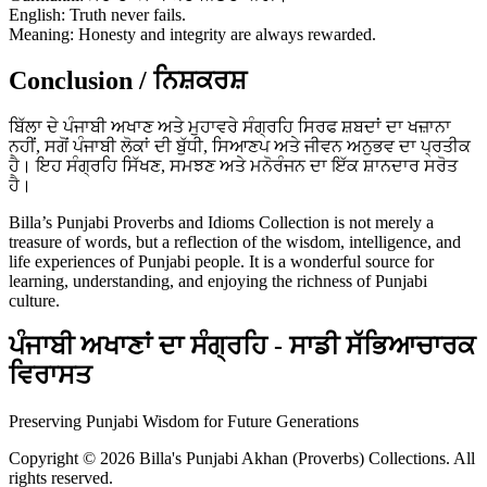
English: Truth never fails.
Meaning: Honesty and integrity are always rewarded.
Conclusion / ਨਿਸ਼ਕਰਸ਼
ਬਿੱਲਾ ਦੇ ਪੰਜਾਬੀ ਅਖਾਣ ਅਤੇ ਮੁਹਾਵਰੇ ਸੰਗ੍ਰਹਿ ਸਿਰਫ ਸ਼ਬਦਾਂ ਦਾ ਖਜ਼ਾਨਾ
ਨਹੀਂ, ਸਗੋਂ ਪੰਜਾਬੀ ਲੋਕਾਂ ਦੀ ਬੁੱਧੀ, ਸਿਆਣਪ ਅਤੇ ਜੀਵਨ ਅਨੁਭਵ ਦਾ ਪ੍ਰਤੀਕ
ਹੈ। ਇਹ ਸੰਗ੍ਰਹਿ ਸਿੱਖਣ, ਸਮਝਣ ਅਤੇ ਮਨੋਰੰਜਨ ਦਾ ਇੱਕ ਸ਼ਾਨਦਾਰ ਸਰੋਤ
ਹੈ।
Billa’s Punjabi Proverbs and Idioms Collection is not merely a
treasure of words, but a reflection of the wisdom, intelligence, and
life experiences of Punjabi people. It is a wonderful source for
learning, understanding, and enjoying the richness of Punjabi
culture.
ਪੰਜਾਬੀ ਅਖਾਣਾਂ ਦਾ ਸੰਗ੍ਰਹਿ - ਸਾਡੀ ਸੱਭਿਆਚਾਰਕ
ਵਿਰਾਸਤ
Preserving Punjabi Wisdom for Future Generations
Copyright © 2026 Billa's Punjabi Akhan (Proverbs) Collections. All
rights reserved.