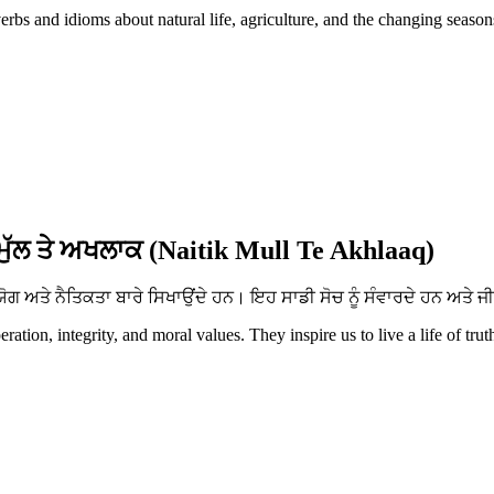
erbs and idioms about natural life, agriculture, and the changing season
ਮੁੱਲ ਤੇ ਅਖਲਾਕ (Naitik Mull Te Akhlaaq)
ਅਤੇ ਨੈਤਿਕਤਾ ਬਾਰੇ ਸਿਖਾਉਂਦੇ ਹਨ। ਇਹ ਸਾਡੀ ਸੋਚ ਨੂੰ ਸੰਵਾਰਦੇ ਹਨ ਅਤੇ ਜੀ
tion, integrity, and moral values. They inspire us to live a life of trut