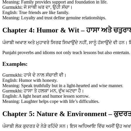
Meaning: Family provides support and foundation in life.
Gurmukhi: ਜੋ ਸਾਥੀ ਘਰ ਦਾ, ਉਹੀ ਸੱਚਾ।
English: True friends are like family.
Meaning: Loyalty and trust define genuine relationships.
Chapter 4: Humor & Wit – ਹਾਸਾ ਅਤੇ ਚਤੁਰਾ
ਪੰਜਾਬੀ ਅਖਾਣ ਅਤੇ ਮੁਹਾਵਰੇ ਸਿਰਫ ਸਿਖਾਉਂਦੇ ਨਹੀਂ, ਸਾਨੂੰ ਹੱਸਾਉਂਦੇ ਵੀ ਹ
Punjabi proverbs and idioms not only teach lessons but also entertain.
Examples:
Gurmukhi: ਹਾਸੇ ਦੇ ਨਾਲ ਸੱਚਾਈ ਵੀ।
English: Humor with honesty.
Meaning: Speak truthfully but in a light-hearted and wise manner.
Gurmukhi: ਹਾਸਾ ਤੇ ਹਲਕਾ ਮਨ, ਦੁੱਖ ਘਟਦਾ ਹੈ।
English: A light heart and humor lessen sorrow.
Meaning: Laughter helps cope with life’s difficulties.
Chapter 5: Nature & Environment – ਕੁਦਰਤ
ਪੰਜਾਬੀ ਲੋਕ ਕੁਦਰਤ ਦੇ ਨੇੜੇ ਰਹਿੰਦੇ ਸਨ। ਇਸ ਅਧਿਆਇ ਵਿੱਚ ਅਸੀਂ ਉਹ ਅਖਾਣ 