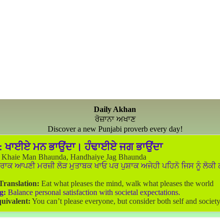
Daily Akhan
ਰੋਜ਼ਾਨਾ ਅਖਾਣ
Discover a new Punjabi proverb every day!
:
ਖਾਈਏ ਮਨ ਭਾਉਂਦਾ। ਹੰਢਾਈਏ ਜਗ ਭਾਉਂਦਾ
Khaie Man Bhaunda, Handhaiye Jag Bhaunda
ਰਾਕ ਆਪਣੀ ਮਰਜ਼ੀ ਲੋੜ ਮੁਤਾਬਕ ਖਾਓ ਪਰ ਪੁਸ਼ਾਕ ਅਜੇਹੀ ਪਹਿਨੋ ਜਿਸ ਨੂੰ ਲੋਕੀ
 Translation:
Eat what pleases the mind, walk what pleases the world
g:
Balance personal satisfaction with societal expectations.
uivalent:
You can’t please everyone, but consider both self and society