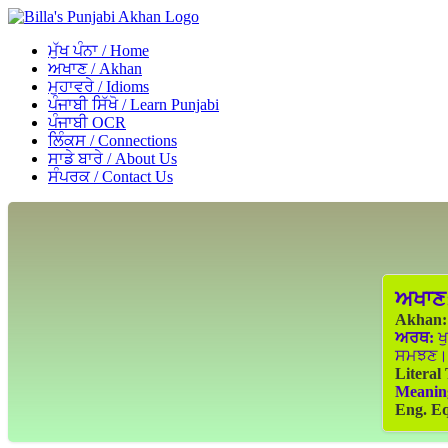
ਮੁੱਖ ਪੰਨਾ / Home
ਅਖਾਣ / Akhan
ਮੁਹਾਵਰੇ / Idioms
ਪੰਜਾਬੀ ਸਿੱਖੋ / Learn Punjabi
ਪੰਜਾਬੀ OCR
ਲਿੰਕਸ / Connections
ਸਾਡੇ ਬਾਰੇ / About Us
ਸੰਪਰਕ / Contact Us
ਅਖਾਣ
Akhan:
ਅਰਥ:
ਖੁ
ਸਮਝਣ।
Literal
Meanin
Eng. Eq