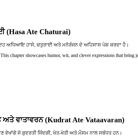
ਈ (Hasa Ate Chaturai)
ਨ। ਇਹ ਅਧਿਆਇ ਹਾਸੇ, ਚਤੁਰਾਈ ਅਤੇ ਮਨੋਰੰਜਨ ਦੇ ਅਹਿਸਾਸ ਪੇਸ਼ ਕਰਦਾ ਹੈ।
 This chapter showcases humor, wit, and clever expressions that bring j
 ਅਤੇ ਵਾਤਾਵਰਨ (Kudrat Ate Vataavaran)
ਵੇਖਾਂਗੇ ਜੋ ਕੁਦਰਤੀ ਜਿੰਦਗੀ, ਖੇਤ-ਖੇਤੀ ਅਤੇ ਮੌਸਮ ਨਾਲ ਸਬੰਧਤ ਹਨ।