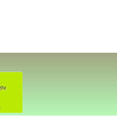
 ਠੀਕ
.