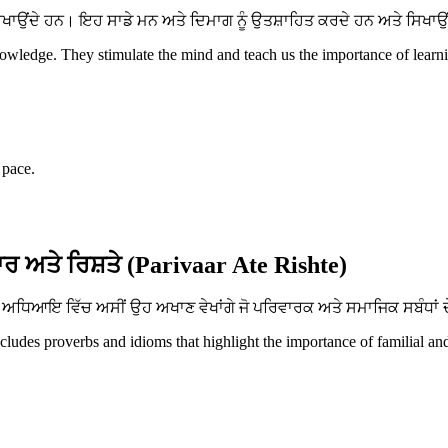
ਂਦੇ ਹਨ। ਇਹ ਸਾਡੇ ਮਨ ਅਤੇ ਦਿਮਾਗ ਨੂੰ ਉਤਸ਼ਾਹਿਤ ਕਰਦੇ ਹਨ ਅਤੇ ਸਿਖਾਉਂਦੇ 
ledge. They stimulate the mind and teach us the importance of learnin
 pace.
ਰ ਅਤੇ ਰਿਸ਼ਤੇ (Parivaar Ate Rishte)
ਧਿਆਇ ਵਿੱਚ ਅਸੀਂ ਉਹ ਅਖਾਣ ਵੇਖਾਂਗੇ ਜੋ ਪਰਿਵਾਰਕ ਅਤੇ ਸਮਾਜਿਕ ਸਬੰਧਾਂ ਦੇ
ncludes proverbs and idioms that highlight the importance of familial an