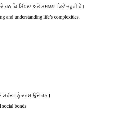
ਹਨ ਕਿ ਸਿੱਖਣਾ ਅਤੇ ਸਮਝਣਾ ਕਿਵੇਂ ਜ਼ਰੂਰੀ ਹੈ।
g and understanding life’s complexities.
 ਮਹੱਤਵ ਨੂੰ ਦਰਸਾਉਂਦੇ ਹਨ।
d social bonds.