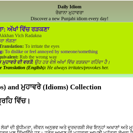
Daily Idiom
ਰੋਜ਼ਾਨਾ ਮੁਹਾਵਰਾ
Discover a new Punjabi idiom every day!
ਰਾ:
ਅੱਖਾਂ ਵਿੱਚ ਰੜਕਣਾ
kkhan Vich Radakna
ਰਾ ਲੱਗਣਾ
 Translation:
To irritate the eyes
g:
To dislike or feel annoyed by someone/something
uivalent:
Rub the wrong way
 ਮੁਹਾਵਰੇ ਦੀ ਵਰਤੋਂ:
ਉਹ ਹਰ ਵੇਲੇ ਅੱਖਾਂ ਵਿੱਚ ਰੜਕਦਾ ਰਹਿੰਦਾ ਹੈ।
e Translation (English):
He always irritates/provokes her.
) and ਮੁਹਾਵਰੇ (Idioms) Collection
ਗ੍ਰਹਿ ਵਿੱਚ।
ਕਾਂ ਦੀ ਬੁੱਧੀਮਤਾ, ਜੀਵਨ ਅਨੁਭਵ ਅਤੇ ਦੂਰਦਰਸ਼ੀ ਸੋਚ ਇਨ੍ਹਾਂ ਅਖਾਣਾਂ ਅਤੇ ਮੁ
ਵਾਰਕ ਮੂਲ ਸਿੱਖਾਉਂਦੇ ਹਨ। ਹਰੇਕ ਅਖਾਣ ਜਾਂ ਮੁਹਾਵਰਾ ਆਪਣੀ ਮਹੱਤਤਾ ਰੱਖਦਾ ਹ