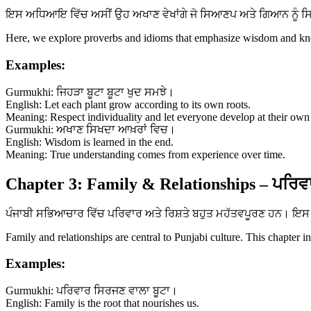
ਇਸ ਅਧਿਆਇ ਵਿੱਚ ਅਸੀਂ ਉਹ ਅਖਾਣ ਵੇਖਾਂਗੇ ਜੋ ਸਿਆਣਪ ਅਤੇ ਗਿਆਨ ਨੂੰ ਸਿਖਾਉ
Here, we explore proverbs and idioms that emphasize wisdom and know
Examples:
Gurmukhi: ਜਿਹੜਾ ਬੂਟਾ ਬੂਟਾ ਖੁਦ ਸਮਝੇ।
English: Let each plant grow according to its own roots.
Meaning: Respect individuality and let everyone develop at their own
Gurmukhi: ਅਖਾਣ ਸਿਖਦਾ ਆਖ਼ਰਾਂ ਵਿਚ।
English: Wisdom is learned in the end.
Meaning: True understanding comes from experience over time.
Chapter 3: Family & Relationships – ਪਰਿਵਾ
ਪੰਜਾਬੀ ਸਭਿਆਚਾਰ ਵਿੱਚ ਪਰਿਵਾਰ ਅਤੇ ਰਿਸ਼ਤੇ ਬਹੁਤ ਮਹੱਤਵਪੂਰਣ ਹਨ। ਇਸ ਅ
Family and relationships are central to Punjabi culture. This chapter i
Examples:
Gurmukhi: ਪਰਿਵਾਰ ਸਿਰਜਣ ਵਾਲਾ ਬੂਟਾ।
English: Family is the root that nourishes us.