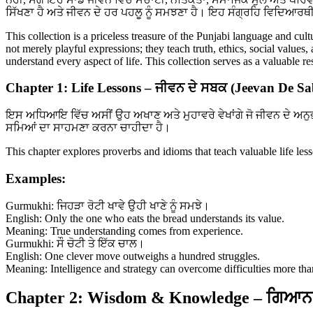
ਸਿੱਖਣਾ ਹੈ ਅਤੇ ਜੀਵਨ ਦੇ ਹਰ ਪਹਲੂ ਨੂੰ ਸਮਝਣਾ ਹੈ। ਇਹ ਸੰਗ੍ਰਹਿ ਵਿਦਿਆਰਥੀ
This collection is a priceless treasure of the Punjabi language and cul
not merely playful expressions; they teach truth, ethics, social values
understand every aspect of life. This collection serves as a valuable 
Chapter 1: Life Lessons – ਜੀਵਨ ਦੇ ਸਬਕ (Jeevan De S
ਇਸ ਅਧਿਆਇ ਵਿੱਚ ਅਸੀਂ ਉਹ ਅਖਾਣ ਅਤੇ ਮੁਹਾਵਰੇ ਵੇਖਾਂਗੇ ਜੋ ਜੀਵਨ ਦੇ ਅਨੁ
ਸਮਿਆਂ ਦਾ ਸਾਹਮਣਾ ਕਰਨਾ ਚਾਹੀਦਾ ਹੈ।
This chapter explores proverbs and idioms that teach valuable life le
Examples:
Gurmukhi: ਜਿਹੜਾ ਰੋਟੀ ਖਾਵੇ ਉਹੀ ਖਾਣੇ ਨੂੰ ਸਮਝੇ।
English: Only the one who eats the bread understands its value.
Meaning: True understanding comes from experience.
Gurmukhi: ਸੌ ਚੋਟੀ ਤੇ ਇੱਕ ਚਾਲ।
English: One clever move outweighs a hundred struggles.
Meaning: Intelligence and strategy can overcome difficulties more tha
Chapter 2: Wisdom & Knowledge – ਗਿਆਨ