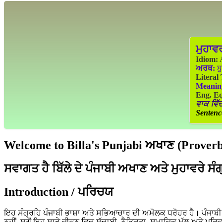
ਮੁਹਾਵ
Idiom:
A
ਅਰਥ:
ਬੁ
Literal
Meanin
Eng. Eq
ਵਾਕ ਵਿੱਚ
Sentenc
Welcome to Billa's Punjabi ਅਖਾਣ (Proverbs
ਸਵਾਗਤ ਹੈ ਬਿੱਲੇ ਦੇ ਪੰਜਾਬੀ ਅਖਾਣ ਅਤੇ ਮੁਹਾਵਰੇ ਸੰ
Introduction / ਪਰਿਚਯ
ਇਹ ਸੰਗ੍ਰਹਿ ਪੰਜਾਬੀ ਭਾਸ਼ਾ ਅਤੇ ਸਭਿਆਚਾਰ ਦੀ ਅਮੋਲਕ ਧਰੋਹਰ ਹੈ। ਪੰਜਾਬੀ ਲੋ
ਨਹੀਂ, ਸਗੋਂ ਇਹ ਸਾਡੇ ਜੀਵਨ ਵਿਚ ਸੱਚਾਈ, ਨੈਤਿਕਤਾ, ਸਮਾਜਿਕ ਮੁੱਲ ਅਤੇ ਪਰਿ