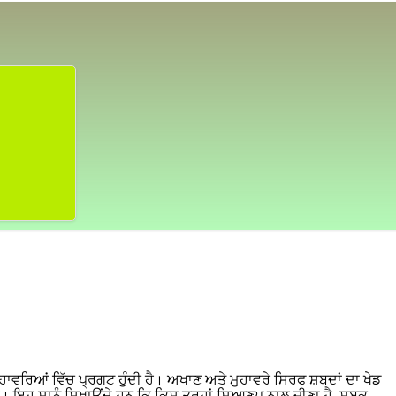
ਹਾਵਰਿਆਂ ਵਿੱਚ ਪ੍ਰਗਟ ਹੁੰਦੀ ਹੈ। ਅਖਾਣ ਅਤੇ ਮੁਹਾਵਰੇ ਸਿਰਫ ਸ਼ਬਦਾਂ ਦਾ ਖੇਡ
ੈ। ਇਹ ਸਾਨੂੰ ਸਿਖਾਉਂਦੇ ਹਨ ਕਿ ਕਿਸ ਤਰ੍ਹਾਂ ਸਿਆਣਪ ਨਾਲ ਜੀਣਾ ਹੈ, ਸਬਕ