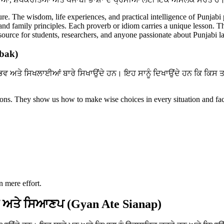
ture. The wisdom, life experiences, and practical intelligence of Punjabi
, and family principles. Each proverb or idiom carries a unique lesson. T
resource for students, researchers, and anyone passionate about Punjabi 
abak)
ਭਵ ਅਤੇ ਸਿਖਲਾਈਆਂ ਬਾਰੇ ਸਿਖਾਉਂਦੇ ਹਨ। ਇਹ ਸਾਨੂੰ ਦਿਖਾਉਂਦੇ ਹਨ ਕਿ ਕਿਸ 
ssons. They show us how to make wise choices in every situation and fac
n mere effort.
 ਅਤੇ ਸਿਆਣਪ (Gyan Ate Sianap)