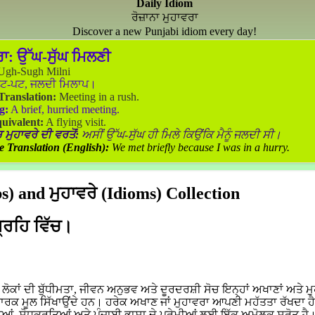
Daily Idiom
ਰੋਜ਼ਾਨਾ ਮੁਹਾਵਰਾ
Discover a new Punjabi idiom every day!
ਰਾ:
ਉੱਘ-ਸੁੱਘ ਮਿਲਣੀ
gh-Sugh Milni
ਟ-ਪਟ, ਜਲਦੀ ਮਿਲਾਪ।
 Translation:
Meeting in a rush.
g:
A brief, hurried meeting.
uivalent:
A flying visit.
 ਮੁਹਾਵਰੇ ਦੀ ਵਰਤੋਂ:
ਅਸੀਂ ਉੱਘ-ਸੁੱਘ ਹੀ ਮਿਲੇ ਕਿਉਂਕਿ ਮੈਨੂੰ ਜਲਦੀ ਸੀ।
e Translation (English):
We met briefly because I was in a hurry.
) and ਮੁਹਾਵਰੇ (Idioms) Collection
ਗ੍ਰਹਿ ਵਿੱਚ।
ਕਾਂ ਦੀ ਬੁੱਧੀਮਤਾ, ਜੀਵਨ ਅਨੁਭਵ ਅਤੇ ਦੂਰਦਰਸ਼ੀ ਸੋਚ ਇਨ੍ਹਾਂ ਅਖਾਣਾਂ ਅਤੇ ਮੁ
ਵਾਰਕ ਮੂਲ ਸਿੱਖਾਉਂਦੇ ਹਨ। ਹਰੇਕ ਅਖਾਣ ਜਾਂ ਮੁਹਾਵਰਾ ਆਪਣੀ ਮਹੱਤਤਾ ਰੱਖਦਾ ਹ
ਆਂ, ਸ਼ੋਧਕਰਤਿਆਂ ਅਤੇ ਪੰਜਾਬੀ ਭਾਸ਼ਾ ਦੇ ਪ੍ਰੇਮੀਆਂ ਲਈ ਇੱਕ ਅਮੋਲਕ ਸਰੋਤ ਹੈ