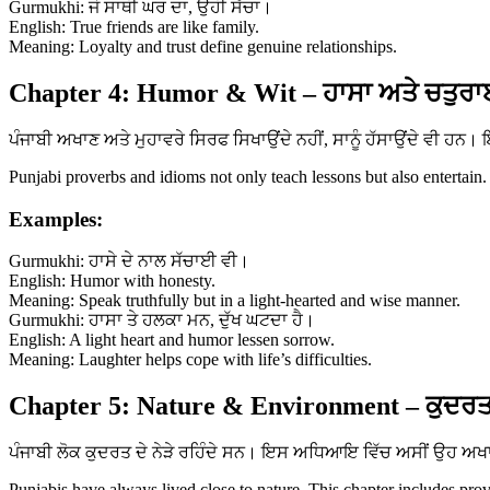
Gurmukhi: ਜੋ ਸਾਥੀ ਘਰ ਦਾ, ਉਹੀ ਸੱਚਾ।
English: True friends are like family.
Meaning: Loyalty and trust define genuine relationships.
Chapter 4: Humor & Wit – ਹਾਸਾ ਅਤੇ ਚਤੁਰਾ
ਪੰਜਾਬੀ ਅਖਾਣ ਅਤੇ ਮੁਹਾਵਰੇ ਸਿਰਫ ਸਿਖਾਉਂਦੇ ਨਹੀਂ, ਸਾਨੂੰ ਹੱਸਾਉਂਦੇ ਵੀ ਹ
Punjabi proverbs and idioms not only teach lessons but also entertain.
Examples:
Gurmukhi: ਹਾਸੇ ਦੇ ਨਾਲ ਸੱਚਾਈ ਵੀ।
English: Humor with honesty.
Meaning: Speak truthfully but in a light-hearted and wise manner.
Gurmukhi: ਹਾਸਾ ਤੇ ਹਲਕਾ ਮਨ, ਦੁੱਖ ਘਟਦਾ ਹੈ।
English: A light heart and humor lessen sorrow.
Meaning: Laughter helps cope with life’s difficulties.
Chapter 5: Nature & Environment – ਕੁਦਰਤ
ਪੰਜਾਬੀ ਲੋਕ ਕੁਦਰਤ ਦੇ ਨੇੜੇ ਰਹਿੰਦੇ ਸਨ। ਇਸ ਅਧਿਆਇ ਵਿੱਚ ਅਸੀਂ ਉਹ ਅਖਾਣ 
Punjabis have always lived close to nature. This chapter includes prov