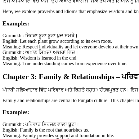
ਇਸ ਅਧਿਆਇ ਵਿੱਚ ਅਸੀਂ ਉਹ ਅਖਾਣ ਵੇਖਾਂਗੇ ਜੋ ਸਿਆਣਪ ਅਤੇ ਗਿਆਨ ਨੂੰ ਸਿਖਾਉ
Here, we explore proverbs and idioms that emphasize wisdom and know
Examples:
Gurmukhi: ਜਿਹੜਾ ਬੂਟਾ ਬੂਟਾ ਖੁਦ ਸਮਝੇ।
English: Let each plant grow according to its own roots.
Meaning: Respect individuality and let everyone develop at their own
Gurmukhi: ਅਖਾਣ ਸਿਖਦਾ ਆਖ਼ਰਾਂ ਵਿਚ।
English: Wisdom is learned in the end.
Meaning: True understanding comes from experience over time.
Chapter 3: Family & Relationships – ਪਰਿਵਾ
ਪੰਜਾਬੀ ਸਭਿਆਚਾਰ ਵਿੱਚ ਪਰਿਵਾਰ ਅਤੇ ਰਿਸ਼ਤੇ ਬਹੁਤ ਮਹੱਤਵਪੂਰਣ ਹਨ। ਇਸ ਅ
Family and relationships are central to Punjabi culture. This chapter i
Examples:
Gurmukhi: ਪਰਿਵਾਰ ਸਿਰਜਣ ਵਾਲਾ ਬੂਟਾ।
English: Family is the root that nourishes us.
Meaning: Family provides support and foundation in life.