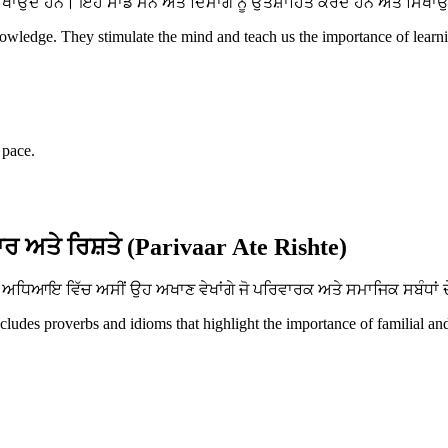
ਂਦੇ ਹਨ। ਇਹ ਸਾਡੇ ਮਨ ਅਤੇ ਦਿਮਾਗ ਨੂੰ ਉਤਸ਼ਾਹਿਤ ਕਰਦੇ ਹਨ ਅਤੇ ਸਿਖਾਉਂਦੇ 
ledge. They stimulate the mind and teach us the importance of learnin
 pace.
ਰ ਅਤੇ ਰਿਸ਼ਤੇ (Parivaar Ate Rishte)
ਧਿਆਇ ਵਿੱਚ ਅਸੀਂ ਉਹ ਅਖਾਣ ਵੇਖਾਂਗੇ ਜੋ ਪਰਿਵਾਰਕ ਅਤੇ ਸਮਾਜਿਕ ਸਬੰਧਾਂ ਦੇ
ncludes proverbs and idioms that highlight the importance of familial an