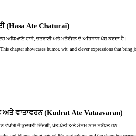
ਈ (Hasa Ate Chaturai)
ਨ। ਇਹ ਅਧਿਆਇ ਹਾਸੇ, ਚਤੁਰਾਈ ਅਤੇ ਮਨੋਰੰਜਨ ਦੇ ਅਹਿਸਾਸ ਪੇਸ਼ ਕਰਦਾ ਹੈ।
 This chapter showcases humor, wit, and clever expressions that bring j
 ਅਤੇ ਵਾਤਾਵਰਨ (Kudrat Ate Vataavaran)
ਵੇਖਾਂਗੇ ਜੋ ਕੁਦਰਤੀ ਜਿੰਦਗੀ, ਖੇਤ-ਖੇਤੀ ਅਤੇ ਮੌਸਮ ਨਾਲ ਸਬੰਧਤ ਹਨ।
erbs and idioms about natural life, agriculture, and the changing season