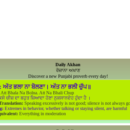
Daily Akhan
ਰੋਜ਼ਾਨਾ ਅਖਾਣ
Discover a new Punjabi proverb every day!
:
ਅੱਤ ਭਲਾ ਨਾ ਬੋਲਣਾ। ਅੱਤ ਨਾ ਭਲੀ ਚੁੱਪ॥
Att Bhala Na Bolna. Att Na Bhali Chup
ਸੇ ਚੀਜ਼ ਦਾ ਬਹੁਤ ਜ਼ਿਆਦਾ ਹੋਣਾ ਨੁਕਸਾਨਦੇਹ ਹੁੰਦਾ ਹੈ ।
 Translation:
Speaking excessively is not good; silence is not always g
g:
Extremes in behavior, whether talking or staying silent, are harmful
uivalent:
Everything in moderation