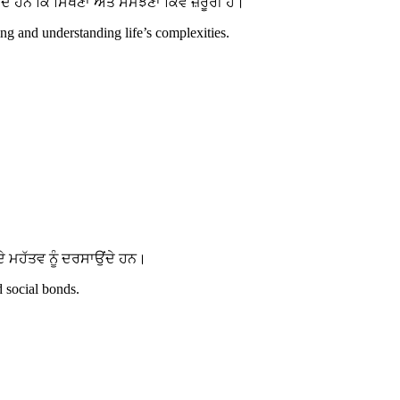
ਹਨ ਕਿ ਸਿੱਖਣਾ ਅਤੇ ਸਮਝਣਾ ਕਿਵੇਂ ਜ਼ਰੂਰੀ ਹੈ।
g and understanding life’s complexities.
 ਮਹੱਤਵ ਨੂੰ ਦਰਸਾਉਂਦੇ ਹਨ।
d social bonds.