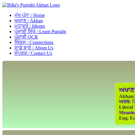
ਮੁੱਖ ਪੰਨਾ / Home
ਅਖਾਣ / Akhan
ਮੁਹਾਵਰੇ / Idioms
ਪੰਜਾਬੀ ਸਿੱਖੋ / Learn Punjabi
ਪੰਜਾਬੀ OCR
ਲਿੰਕਸ / Connections
ਸਾਡੇ ਬਾਰੇ / About Us
ਸੰਪਰਕ / Contact Us
ਅਖਾਣ
Akhan:
ਅਰਥ:
ਕਿ
Literal
Meanin
Eng. Eq