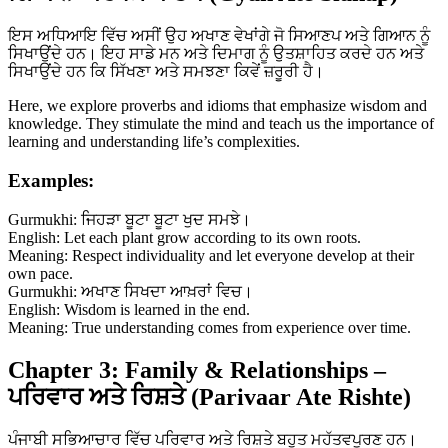
ਇਸ ਅਧਿਆਇ ਵਿੱਚ ਅਸੀਂ ਉਹ ਅਖਾਣ ਵੇਖਾਂਗੇ ਜੋ ਸਿਆਣਪ ਅਤੇ ਗਿਆਨ ਨੂੰ
ਸਿਖਾਉਂਦੇ ਹਨ। ਇਹ ਸਾਡੇ ਮਨ ਅਤੇ ਦਿਮਾਗ ਨੂੰ ਉਤਸ਼ਾਹਿਤ ਕਰਦੇ ਹਨ ਅਤੇ
ਸਿਖਾਉਂਦੇ ਹਨ ਕਿ ਸਿੱਖਣਾ ਅਤੇ ਸਮਝਣਾ ਕਿਵੇਂ ਜ਼ਰੂਰੀ ਹੈ।
Here, we explore proverbs and idioms that emphasize wisdom and
knowledge. They stimulate the mind and teach us the importance of
learning and understanding life’s complexities.
Examples:
Gurmukhi: ਜਿਹੜਾ ਬੂਟਾ ਬੂਟਾ ਖੁਦ ਸਮਝੇ।
English: Let each plant grow according to its own roots.
Meaning: Respect individuality and let everyone develop at their
own pace.
Gurmukhi: ਅਖਾਣ ਸਿਖਦਾ ਆਖ਼ਰਾਂ ਵਿਚ।
English: Wisdom is learned in the end.
Meaning: True understanding comes from experience over time.
Chapter 3: Family & Relationships –
ਪਰਿਵਾਰ ਅਤੇ ਰਿਸ਼ਤੇ (Parivaar Ate Rishte)
ਪੰਜਾਬੀ ਸਭਿਆਚਾਰ ਵਿੱਚ ਪਰਿਵਾਰ ਅਤੇ ਰਿਸ਼ਤੇ ਬਹੁਤ ਮਹੱਤਵਪੂਰਣ ਹਨ।