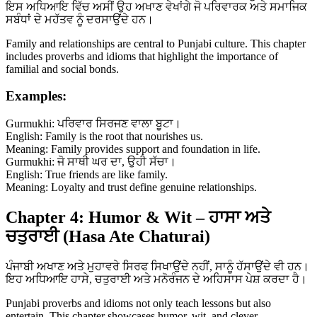
ਇਸ ਅਧਿਆਇ ਵਿੱਚ ਅਸੀਂ ਉਹ ਅਖਾਣ ਵੇਖਾਂਗੇ ਜੋ ਪਰਿਵਾਰਕ ਅਤੇ ਸਮਾਜਿਕ
ਸਬੰਧਾਂ ਦੇ ਮਹੱਤਵ ਨੂੰ ਦਰਸਾਉਂਦੇ ਹਨ।
Family and relationships are central to Punjabi culture. This chapter
includes proverbs and idioms that highlight the importance of
familial and social bonds.
Examples:
Gurmukhi: ਪਰਿਵਾਰ ਸਿਰਜਣ ਵਾਲਾ ਬੂਟਾ।
English: Family is the root that nourishes us.
Meaning: Family provides support and foundation in life.
Gurmukhi: ਜੋ ਸਾਥੀ ਘਰ ਦਾ, ਉਹੀ ਸੱਚਾ।
English: True friends are like family.
Meaning: Loyalty and trust define genuine relationships.
Chapter 4: Humor & Wit – ਹਾਸਾ ਅਤੇ
ਚਤੁਰਾਈ (Hasa Ate Chaturai)
ਪੰਜਾਬੀ ਅਖਾਣ ਅਤੇ ਮੁਹਾਵਰੇ ਸਿਰਫ ਸਿਖਾਉਂਦੇ ਨਹੀਂ, ਸਾਨੂੰ ਹੱਸਾਉਂਦੇ ਵੀ ਹਨ।
ਇਹ ਅਧਿਆਇ ਹਾਸੇ, ਚਤੁਰਾਈ ਅਤੇ ਮਨੋਰੰਜਨ ਦੇ ਅਹਿਸਾਸ ਪੇਸ਼ ਕਰਦਾ ਹੈ।
Punjabi proverbs and idioms not only teach lessons but also
entertain. This chapter showcases humor, wit, and clever