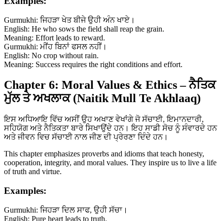
Examples:
Gurmukhi: ਜਿਹੜਾ ਖੇਤ ਬੀਜੇ ਉਹੀ ਅੰਨ ਖਾਏ।
English: He who sows the field shall reap the grain.
Meaning: Effort leads to reward.
Gurmukhi: ਮੀਂਹ ਬਿਨਾਂ ਫਸਲ ਨਹੀਂ।
English: No crop without rain.
Meaning: Success requires the right conditions and effort.
Chapter 6: Moral Values & Ethics – ਨੈਤਿਕ
ਮੁੱਲ ਤੇ ਅਖਲਾਕ (Naitik Mull Te Akhlaaq)
ਇਸ ਅਧਿਆਇ ਵਿੱਚ ਅਸੀਂ ਉਹ ਅਖਾਣ ਵੇਖਾਂਗੇ ਜੋ ਸੱਚਾਈ, ਇਮਾਨਦਾਰੀ,
ਸਹਿਯੋਗ ਅਤੇ ਨੈਤਿਕਤਾ ਬਾਰੇ ਸਿਖਾਉਂਦੇ ਹਨ। ਇਹ ਸਾਡੀ ਸੋਚ ਨੂੰ ਸੰਵਾਰਦੇ ਹਨ
ਅਤੇ ਜੀਵਨ ਵਿਚ ਸੱਚਾਈ ਨਾਲ ਜੀਣ ਦੀ ਪ੍ਰੇਰਣਾ ਦਿੰਦੇ ਹਨ।
This chapter emphasizes proverbs and idioms that teach honesty,
cooperation, integrity, and moral values. They inspire us to live a life
of truth and virtue.
Examples:
Gurmukhi: ਜਿਹੜਾ ਦਿਲ ਸਾਫ, ਉਹੀ ਸੱਚਾ।
English: Pure heart leads to truth.