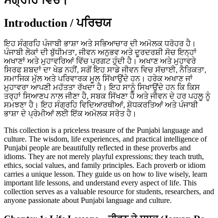
Introduction / ਪਰਿਚਯ
ਇਹ ਸੰਗ੍ਰਹਿ ਪੰਜਾਬੀ ਭਾਸ਼ਾ ਅਤੇ ਸਭਿਆਚਾਰ ਦੀ ਅਮੋਲਕ ਧਰੋਹਰ ਹੈ।
ਪੰਜਾਬੀ ਲੋਕਾਂ ਦੀ ਬੁੱਧੀਮਤਾ, ਜੀਵਨ ਅਨੁਭਵ ਅਤੇ ਦੂਰਦਰਸ਼ੀ ਸੋਚ ਇਨ੍ਹਾਂ
ਅਖਾਣਾਂ ਅਤੇ ਮੁਹਾਵਰਿਆਂ ਵਿੱਚ ਪ੍ਰਗਟ ਹੁੰਦੀ ਹੈ। ਅਖਾਣ ਅਤੇ ਮੁਹਾਵਰੇ
ਸਿਰਫ ਸ਼ਬਦਾਂ ਦਾ ਖੇਡ ਨਹੀਂ, ਸਗੋਂ ਇਹ ਸਾਡੇ ਜੀਵਨ ਵਿਚ ਸੱਚਾਈ, ਨੈਤਿਕਤਾ,
ਸਮਾਜਿਕ ਮੁੱਲ ਅਤੇ ਪਰਿਵਾਰਕ ਮੂਲ ਸਿੱਖਾਉਂਦੇ ਹਨ। ਹਰੇਕ ਅਖਾਣ ਜਾਂ
ਮੁਹਾਵਰਾ ਆਪਣੀ ਮਹੱਤਤਾ ਰੱਖਦਾ ਹੈ। ਇਹ ਸਾਨੂੰ ਸਿਖਾਉਂਦੇ ਹਨ ਕਿ ਕਿਸ
ਤਰ੍ਹਾਂ ਸਿਆਣਪ ਨਾਲ ਜੀਣਾ ਹੈ, ਸਬਕ ਸਿੱਖਣਾ ਹੈ ਅਤੇ ਜੀਵਨ ਦੇ ਹਰ ਪਹਲੂ ਨੂੰ
ਸਮਝਣਾ ਹੈ। ਇਹ ਸੰਗ੍ਰਹਿ ਵਿਦਿਆਰਥੀਆਂ, ਸ਼ੋਧਕਰਤਿਆਂ ਅਤੇ ਪੰਜਾਬੀ
ਭਾਸ਼ਾ ਦੇ ਪ੍ਰੇਮੀਆਂ ਲਈ ਇੱਕ ਅਮੋਲਕ ਸਰੋਤ ਹੈ।
This collection is a priceless treasure of the Punjabi language and
culture. The wisdom, life experiences, and practical intelligence of
Punjabi people are beautifully reflected in these proverbs and
idioms. They are not merely playful expressions; they teach truth,
ethics, social values, and family principles. Each proverb or idiom
carries a unique lesson. They guide us on how to live wisely, learn
important life lessons, and understand every aspect of life. This
collection serves as a valuable resource for students, researchers, and
anyone passionate about Punjabi language and culture.