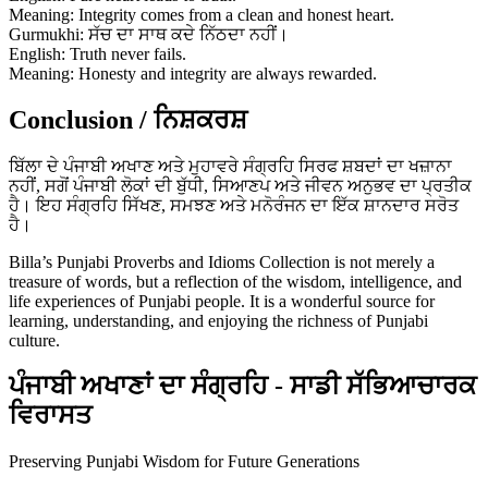
Meaning: Integrity comes from a clean and honest heart.
Gurmukhi: ਸੱਚ ਦਾ ਸਾਥ ਕਦੇ ਨਿੱਠਦਾ ਨਹੀਂ।
English: Truth never fails.
Meaning: Honesty and integrity are always rewarded.
Conclusion / ਨਿਸ਼ਕਰਸ਼
ਬਿੱਲਾ ਦੇ ਪੰਜਾਬੀ ਅਖਾਣ ਅਤੇ ਮੁਹਾਵਰੇ ਸੰਗ੍ਰਹਿ ਸਿਰਫ ਸ਼ਬਦਾਂ ਦਾ ਖਜ਼ਾਨਾ
ਨਹੀਂ, ਸਗੋਂ ਪੰਜਾਬੀ ਲੋਕਾਂ ਦੀ ਬੁੱਧੀ, ਸਿਆਣਪ ਅਤੇ ਜੀਵਨ ਅਨੁਭਵ ਦਾ ਪ੍ਰਤੀਕ
ਹੈ। ਇਹ ਸੰਗ੍ਰਹਿ ਸਿੱਖਣ, ਸਮਝਣ ਅਤੇ ਮਨੋਰੰਜਨ ਦਾ ਇੱਕ ਸ਼ਾਨਦਾਰ ਸਰੋਤ
ਹੈ।
Billa’s Punjabi Proverbs and Idioms Collection is not merely a
treasure of words, but a reflection of the wisdom, intelligence, and
life experiences of Punjabi people. It is a wonderful source for
learning, understanding, and enjoying the richness of Punjabi
culture.
ਪੰਜਾਬੀ ਅਖਾਣਾਂ ਦਾ ਸੰਗ੍ਰਹਿ - ਸਾਡੀ ਸੱਭਿਆਚਾਰਕ
ਵਿਰਾਸਤ
Preserving Punjabi Wisdom for Future Generations