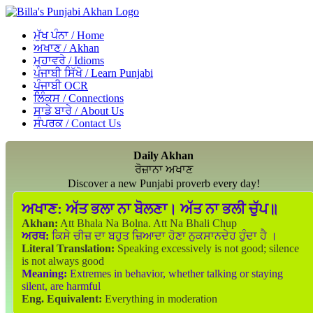
ਮੁੱਖ ਪੰਨਾ / Home
ਅਖਾਣ / Akhan
ਮੁਹਾਵਰੇ / Idioms
ਪੰਜਾਬੀ ਸਿੱਖੋ / Learn Punjabi
ਪੰਜਾਬੀ OCR
ਲਿੰਕਸ / Connections
ਸਾਡੇ ਬਾਰੇ / About Us
ਸੰਪਰਕ / Contact Us
Daily Akhan
ਰੋਜ਼ਾਨਾ ਅਖਾਣ
Discover a new Punjabi proverb every day!
ਅਖਾਣ:
ਅੱਤ ਭਲਾ ਨਾ ਬੋਲਣਾ। ਅੱਤ ਨਾ ਭਲੀ ਚੁੱਪ॥
Akhan:
Att Bhala Na Bolna. Att Na Bhali Chup
ਅਰਥ:
ਕਿਸੇ ਚੀਜ਼ ਦਾ ਬਹੁਤ ਜ਼ਿਆਦਾ ਹੋਣਾ ਨੁਕਸਾਨਦੇਹ ਹੁੰਦਾ ਹੈ ।
Literal Translation:
Speaking excessively is not good; silence
is not always good
Meaning:
Extremes in behavior, whether talking or staying
silent, are harmful
Eng. Equivalent:
Everything in moderation