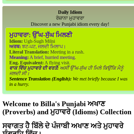
Daily Idiom
ਰੋਜ਼ਾਨਾ ਮੁਹਾਵਰਾ
Discover a new Punjabi idiom every day!
ਮੁਹਾਵਰਾ:
ਉੱਘ-ਸੁੱਘ ਮਿਲਣੀ
Idiom:
Ugh-Sugh Milni
ਅਰਥ:
ਝਟ-ਪਟ, ਜਲਦੀ ਮਿਲਾਪ।
Literal Translation:
Meeting in a rush.
Meaning:
A brief, hurried meeting.
Eng. Equivalent:
A flying visit.
ਵਾਕ ਵਿੱਚ ਮੁਹਾਵਰੇ ਦੀ ਵਰਤੋਂ:
ਅਸੀਂ ਉੱਘ-ਸੁੱਘ ਹੀ ਮਿਲੇ ਕਿਉਂਕਿ ਮੈਨੂੰ
ਜਲਦੀ ਸੀ।
Sentence Translation (English):
We met briefly because I was
in a hurry.
Welcome to Billa's Punjabi ਅਖਾਣ
(Proverbs) and ਮੁਹਾਵਰੇ (Idioms) Collection
ਸਵਾਗਤ ਹੈ ਬਿੱਲੇ ਦੇ ਪੰਜਾਬੀ ਅਖਾਣ ਅਤੇ ਮੁਹਾਵਰੇ
ਸੰਗ੍ਰਹਿ ਵਿੱਚ।