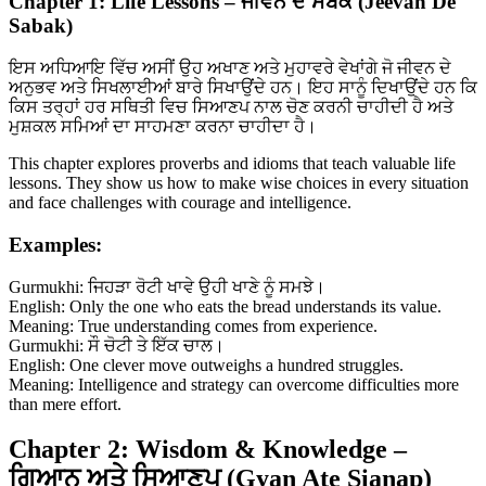
Chapter 1: Life Lessons – ਜੀਵਨ ਦੇ ਸਬਕ (Jeevan De
Sabak)
ਇਸ ਅਧਿਆਇ ਵਿੱਚ ਅਸੀਂ ਉਹ ਅਖਾਣ ਅਤੇ ਮੁਹਾਵਰੇ ਵੇਖਾਂਗੇ ਜੋ ਜੀਵਨ ਦੇ
ਅਨੁਭਵ ਅਤੇ ਸਿਖਲਾਈਆਂ ਬਾਰੇ ਸਿਖਾਉਂਦੇ ਹਨ। ਇਹ ਸਾਨੂੰ ਦਿਖਾਉਂਦੇ ਹਨ ਕਿ
ਕਿਸ ਤਰ੍ਹਾਂ ਹਰ ਸਥਿਤੀ ਵਿਚ ਸਿਆਣਪ ਨਾਲ ਚੋਣ ਕਰਨੀ ਚਾਹੀਦੀ ਹੈ ਅਤੇ
ਮੁਸ਼ਕਲ ਸਮਿਆਂ ਦਾ ਸਾਹਮਣਾ ਕਰਨਾ ਚਾਹੀਦਾ ਹੈ।
This chapter explores proverbs and idioms that teach valuable life
lessons. They show us how to make wise choices in every situation
and face challenges with courage and intelligence.
Examples:
Gurmukhi: ਜਿਹੜਾ ਰੋਟੀ ਖਾਵੇ ਉਹੀ ਖਾਣੇ ਨੂੰ ਸਮਝੇ।
English: Only the one who eats the bread understands its value.
Meaning: True understanding comes from experience.
Gurmukhi: ਸੌ ਚੋਟੀ ਤੇ ਇੱਕ ਚਾਲ।
English: One clever move outweighs a hundred struggles.
Meaning: Intelligence and strategy can overcome difficulties more
than mere effort.
Chapter 2: Wisdom & Knowledge –
ਗਿਆਨ ਅਤੇ ਸਿਆਣਪ (Gyan Ate Sianap)