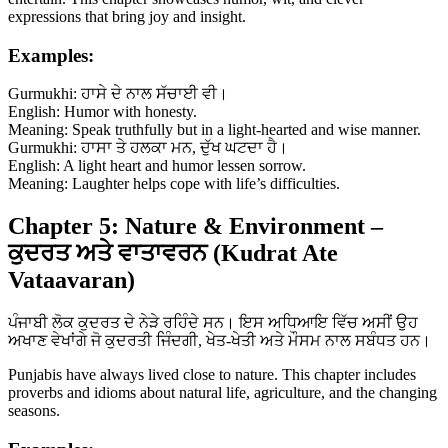
expressions that bring joy and insight.
Examples:
Gurmukhi: ਹਾਸੇ ਦੇ ਨਾਲ ਸੱਚਾਈ ਵੀ।
English: Humor with honesty.
Meaning: Speak truthfully but in a light-hearted and wise manner.
Gurmukhi: ਹਾਸਾ ਤੇ ਹਲਕਾ ਮਨ, ਦੁੱਖ ਘਟਦਾ ਹੈ।
English: A light heart and humor lessen sorrow.
Meaning: Laughter helps cope with life’s difficulties.
Chapter 5: Nature & Environment –
ਕੁਦਰਤ ਅਤੇ ਵਾਤਾਵਰਨ (Kudrat Ate
Vataavaran)
ਪੰਜਾਬੀ ਲੋਕ ਕੁਦਰਤ ਦੇ ਨੇੜੇ ਰਹਿੰਦੇ ਸਨ। ਇਸ ਅਧਿਆਇ ਵਿੱਚ ਅਸੀਂ ਉਹ
ਅਖਾਣ ਵੇਖਾਂਗੇ ਜੋ ਕੁਦਰਤੀ ਜਿੰਦਗੀ, ਖੇਤ-ਖੇਤੀ ਅਤੇ ਮੌਸਮ ਨਾਲ ਸਬੰਧਤ ਹਨ।
Punjabis have always lived close to nature. This chapter includes
proverbs and idioms about natural life, agriculture, and the changing
seasons.