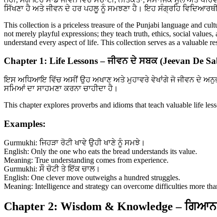
ਸਿੱਖਣਾ ਹੈ ਅਤੇ ਜੀਵਨ ਦੇ ਹਰ ਪਹਲੂ ਨੂੰ ਸਮਝਣਾ ਹੈ। ਇਹ ਸੰਗ੍ਰਹਿ ਵਿਦਿਆਰਥੀ
This collection is a priceless treasure of the Punjabi language and cul
not merely playful expressions; they teach truth, ethics, social values
understand every aspect of life. This collection serves as a valuable 
Chapter 1: Life Lessons – ਜੀਵਨ ਦੇ ਸਬਕ (Jeevan De S
ਇਸ ਅਧਿਆਇ ਵਿੱਚ ਅਸੀਂ ਉਹ ਅਖਾਣ ਅਤੇ ਮੁਹਾਵਰੇ ਵੇਖਾਂਗੇ ਜੋ ਜੀਵਨ ਦੇ ਅਨੁ
ਸਮਿਆਂ ਦਾ ਸਾਹਮਣਾ ਕਰਨਾ ਚਾਹੀਦਾ ਹੈ।
This chapter explores proverbs and idioms that teach valuable life le
Examples:
Gurmukhi: ਜਿਹੜਾ ਰੋਟੀ ਖਾਵੇ ਉਹੀ ਖਾਣੇ ਨੂੰ ਸਮਝੇ।
English: Only the one who eats the bread understands its value.
Meaning: True understanding comes from experience.
Gurmukhi: ਸੌ ਚੋਟੀ ਤੇ ਇੱਕ ਚਾਲ।
English: One clever move outweighs a hundred struggles.
Meaning: Intelligence and strategy can overcome difficulties more tha
Chapter 2: Wisdom & Knowledge – ਗਿਆਨ