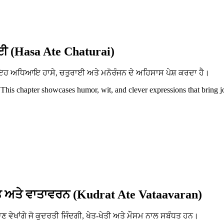
ਈ (Hasa Ate Chaturai)
ਨ। ਇਹ ਅਧਿਆਇ ਹਾਸੇ, ਚਤੁਰਾਈ ਅਤੇ ਮਨੋਰੰਜਨ ਦੇ ਅਹਿਸਾਸ ਪੇਸ਼ ਕਰਦਾ ਹੈ।
 This chapter showcases humor, wit, and clever expressions that bring j
 ਅਤੇ ਵਾਤਾਵਰਨ (Kudrat Ate Vataavaran)
ਵੇਖਾਂਗੇ ਜੋ ਕੁਦਰਤੀ ਜਿੰਦਗੀ, ਖੇਤ-ਖੇਤੀ ਅਤੇ ਮੌਸਮ ਨਾਲ ਸਬੰਧਤ ਹਨ।