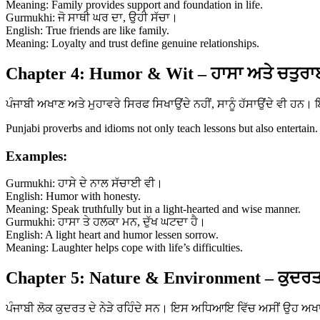
Meaning: Family provides support and foundation in life.
Gurmukhi: ਜੋ ਸਾਥੀ ਘਰ ਦਾ, ਉਹੀ ਸੱਚਾ।
English: True friends are like family.
Meaning: Loyalty and trust define genuine relationships.
Chapter 4: Humor & Wit – ਹਾਸਾ ਅਤੇ ਚਤੁਰਾ
ਪੰਜਾਬੀ ਅਖਾਣ ਅਤੇ ਮੁਹਾਵਰੇ ਸਿਰਫ ਸਿਖਾਉਂਦੇ ਨਹੀਂ, ਸਾਨੂੰ ਹੱਸਾਉਂਦੇ ਵੀ ਹ
Punjabi proverbs and idioms not only teach lessons but also entertain.
Examples:
Gurmukhi: ਹਾਸੇ ਦੇ ਨਾਲ ਸੱਚਾਈ ਵੀ।
English: Humor with honesty.
Meaning: Speak truthfully but in a light-hearted and wise manner.
Gurmukhi: ਹਾਸਾ ਤੇ ਹਲਕਾ ਮਨ, ਦੁੱਖ ਘਟਦਾ ਹੈ।
English: A light heart and humor lessen sorrow.
Meaning: Laughter helps cope with life’s difficulties.
Chapter 5: Nature & Environment – ਕੁਦਰਤ
ਪੰਜਾਬੀ ਲੋਕ ਕੁਦਰਤ ਦੇ ਨੇੜੇ ਰਹਿੰਦੇ ਸਨ। ਇਸ ਅਧਿਆਇ ਵਿੱਚ ਅਸੀਂ ਉਹ ਅਖਾਣ 