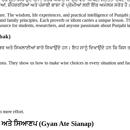
ਆਂ, ਸ਼ੋਧਕਰਤਿਆਂ ਅਤੇ ਪੰਜਾਬੀ ਭਾਸ਼ਾ ਦੇ ਪ੍ਰੇਮੀਆਂ ਲਈ ਇੱਕ ਅਮੋਲਕ ਸਰੋਤ ਹੈ
ture. The wisdom, life experiences, and practical intelligence of Punjabi
, and family principles. Each proverb or idiom carries a unique lesson. T
resource for students, researchers, and anyone passionate about Punjabi 
abak)
ਭਵ ਅਤੇ ਸਿਖਲਾਈਆਂ ਬਾਰੇ ਸਿਖਾਉਂਦੇ ਹਨ। ਇਹ ਸਾਨੂੰ ਦਿਖਾਉਂਦੇ ਹਨ ਕਿ ਕਿਸ 
ssons. They show us how to make wise choices in every situation and fac
n mere effort.
 ਅਤੇ ਸਿਆਣਪ (Gyan Ate Sianap)