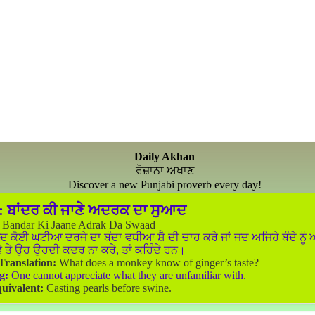
Daily Akhan
ਰੋਜ਼ਾਨਾ ਅਖਾਣ
Discover a new Punjabi proverb every day!
:
ਬਾਂਦਰ ਕੀ ਜਾਣੇ ਅਦਰਕ ਦਾ ਸੁਆਦ
Bandar Ki Jaane Adrak Da Swaad
 ਕੋਈ ਘਟੀਆ ਦਰਜੇ ਦਾ ਬੰਦਾ ਵਧੀਆ ਸ਼ੈ ਦੀ ਚਾਹ ਕਰੇ ਜਾਂ ਜਦ ਅਜਿਹੇ ਬੰਦੇ ਨੂੰ ਅ
ੇ ਤੇ ਉਹ ਉਹਦੀ ਕਦਰ ਨਾ ਕਰੇ, ਤਾਂ ਕਹਿੰਦੇ ਹਨ।
 Translation:
What does a monkey know of ginger’s taste?
g:
One cannot appreciate what they are unfamiliar with.
uivalent:
Casting pearls before swine.