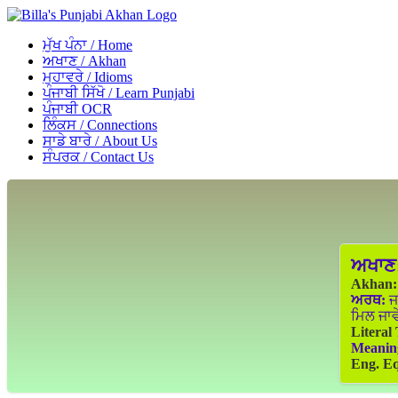
ਮੁੱਖ ਪੰਨਾ / Home
ਅਖਾਣ / Akhan
ਮੁਹਾਵਰੇ / Idioms
ਪੰਜਾਬੀ ਸਿੱਖੋ / Learn Punjabi
ਪੰਜਾਬੀ OCR
ਲਿੰਕਸ / Connections
ਸਾਡੇ ਬਾਰੇ / About Us
ਸੰਪਰਕ / Contact Us
ਅਖਾਣ
Akhan:
ਅਰਥ:
ਜਦ
ਮਿਲ ਜਾਵ
Literal
Meanin
Eng. Eq