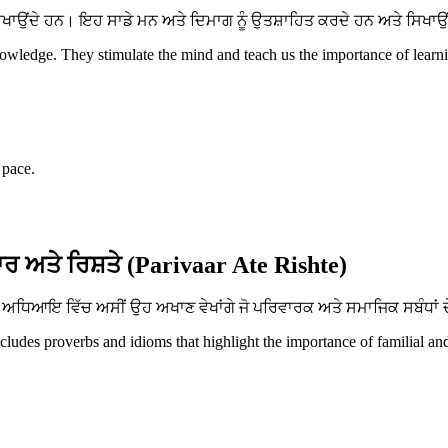
ਂਦੇ ਹਨ। ਇਹ ਸਾਡੇ ਮਨ ਅਤੇ ਦਿਮਾਗ ਨੂੰ ਉਤਸ਼ਾਹਿਤ ਕਰਦੇ ਹਨ ਅਤੇ ਸਿਖਾਉਂਦੇ 
ledge. They stimulate the mind and teach us the importance of learnin
 pace.
ਰ ਅਤੇ ਰਿਸ਼ਤੇ (Parivaar Ate Rishte)
ਧਿਆਇ ਵਿੱਚ ਅਸੀਂ ਉਹ ਅਖਾਣ ਵੇਖਾਂਗੇ ਜੋ ਪਰਿਵਾਰਕ ਅਤੇ ਸਮਾਜਿਕ ਸਬੰਧਾਂ ਦੇ
ncludes proverbs and idioms that highlight the importance of familial an