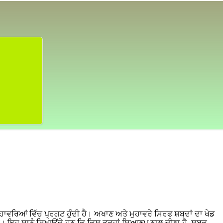
ਹਾਵਰਿਆਂ ਵਿੱਚ ਪ੍ਰਗਟ ਹੁੰਦੀ ਹੈ। ਅਖਾਣ ਅਤੇ ਮੁਹਾਵਰੇ ਸਿਰਫ ਸ਼ਬਦਾਂ ਦਾ ਖੇਡ
ੈ। ਇਹ ਸਾਨੂੰ ਸਿਖਾਉਂਦੇ ਹਨ ਕਿ ਕਿਸ ਤਰ੍ਹਾਂ ਸਿਆਣਪ ਨਾਲ ਜੀਣਾ ਹੈ, ਸਬਕ