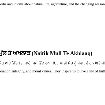
erbs and idioms about natural life, agriculture, and the changing season
ਮੁੱਲ ਤੇ ਅਖਲਾਕ (Naitik Mull Te Akhlaaq)
ਅਤੇ ਨੈਤਿਕਤਾ ਬਾਰੇ ਸਿਖਾਉਂਦੇ ਹਨ। ਇਹ ਸਾਡੀ ਸੋਚ ਨੂੰ ਸੰਵਾਰਦੇ ਹਨ ਅਤੇ ਜੀ
tion, integrity, and moral values. They inspire us to live a life of trut