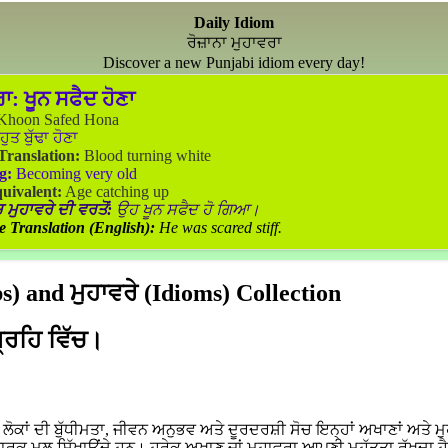
Daily Idiom
ਰੋਜ਼ਾਨਾ ਮੁਹਾਵਰਾ
Discover a new Punjabi idiom every day!
ਰਾ:
ਖੂਨ ਸਫੈਦ ਹੋਣਾ
hoon Safed Hona
ੁਤ ਬੁੱਢਾ ਹੋਣਾ
 Translation:
Blood turning white
g:
Becoming very old
uivalent:
Age catching up
 ਮੁਹਾਵਰੇ ਦੀ ਵਰਤੋਂ:
ਉਹ ਖੂਨ ਸਫੈਦ ਹੋ ਗਿਆ।
e Translation (English):
He was scared stiff.
) and ਮੁਹਾਵਰੇ (Idioms) Collection
ਗ੍ਰਹਿ ਵਿੱਚ।
ਕਾਂ ਦੀ ਬੁੱਧੀਮਤਾ, ਜੀਵਨ ਅਨੁਭਵ ਅਤੇ ਦੂਰਦਰਸ਼ੀ ਸੋਚ ਇਨ੍ਹਾਂ ਅਖਾਣਾਂ ਅਤੇ ਮੁ
ਵਾਰਕ ਮੂਲ ਸਿੱਖਾਉਂਦੇ ਹਨ। ਹਰੇਕ ਅਖਾਣ ਜਾਂ ਮੁਹਾਵਰਾ ਆਪਣੀ ਮਹੱਤਤਾ ਰੱਖਦਾ ਹ