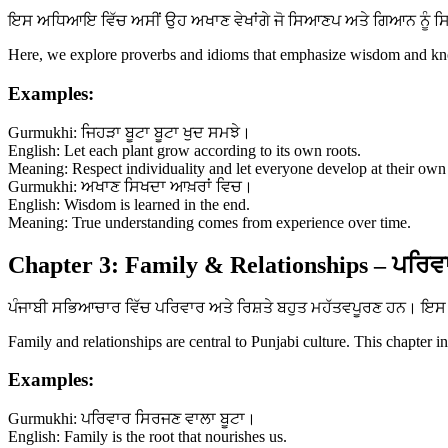
ਇਸ ਅਧਿਆਇ ਵਿੱਚ ਅਸੀਂ ਉਹ ਅਖਾਣ ਵੇਖਾਂਗੇ ਜੋ ਸਿਆਣਪ ਅਤੇ ਗਿਆਨ ਨੂੰ ਸਿਖਾਉ
Here, we explore proverbs and idioms that emphasize wisdom and know
Examples:
Gurmukhi: ਜਿਹੜਾ ਬੂਟਾ ਬੂਟਾ ਖੁਦ ਸਮਝੇ।
English: Let each plant grow according to its own roots.
Meaning: Respect individuality and let everyone develop at their own
Gurmukhi: ਅਖਾਣ ਸਿਖਦਾ ਆਖ਼ਰਾਂ ਵਿਚ।
English: Wisdom is learned in the end.
Meaning: True understanding comes from experience over time.
Chapter 3: Family & Relationships – ਪਰਿਵਾ
ਪੰਜਾਬੀ ਸਭਿਆਚਾਰ ਵਿੱਚ ਪਰਿਵਾਰ ਅਤੇ ਰਿਸ਼ਤੇ ਬਹੁਤ ਮਹੱਤਵਪੂਰਣ ਹਨ। ਇਸ ਅ
Family and relationships are central to Punjabi culture. This chapter i
Examples:
Gurmukhi: ਪਰਿਵਾਰ ਸਿਰਜਣ ਵਾਲਾ ਬੂਟਾ।
English: Family is the root that nourishes us.