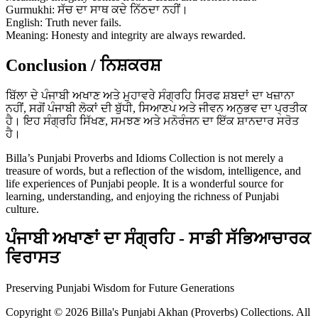
Gurmukhi: ਸੱਚ ਦਾ ਸਾਥ ਕਦੇ ਨਿੱਠਦਾ ਨਹੀਂ।
English: Truth never fails.
Meaning: Honesty and integrity are always rewarded.
Conclusion / ਨਿਸ਼ਕਰਸ਼
ਬਿੱਲਾ ਦੇ ਪੰਜਾਬੀ ਅਖਾਣ ਅਤੇ ਮੁਹਾਵਰੇ ਸੰਗ੍ਰਹਿ ਸਿਰਫ ਸ਼ਬਦਾਂ ਦਾ ਖਜ਼ਾਨਾ
ਨਹੀਂ, ਸਗੋਂ ਪੰਜਾਬੀ ਲੋਕਾਂ ਦੀ ਬੁੱਧੀ, ਸਿਆਣਪ ਅਤੇ ਜੀਵਨ ਅਨੁਭਵ ਦਾ ਪ੍ਰਤੀਕ
ਹੈ। ਇਹ ਸੰਗ੍ਰਹਿ ਸਿੱਖਣ, ਸਮਝਣ ਅਤੇ ਮਨੋਰੰਜਨ ਦਾ ਇੱਕ ਸ਼ਾਨਦਾਰ ਸਰੋਤ
ਹੈ।
Billa’s Punjabi Proverbs and Idioms Collection is not merely a
treasure of words, but a reflection of the wisdom, intelligence, and
life experiences of Punjabi people. It is a wonderful source for
learning, understanding, and enjoying the richness of Punjabi
culture.
ਪੰਜਾਬੀ ਅਖਾਣਾਂ ਦਾ ਸੰਗ੍ਰਹਿ - ਸਾਡੀ ਸੱਭਿਆਚਾਰਕ
ਵਿਰਾਸਤ
Preserving Punjabi Wisdom for Future Generations
Copyright © 2026 Billa's Punjabi Akhan (Proverbs) Collections. All