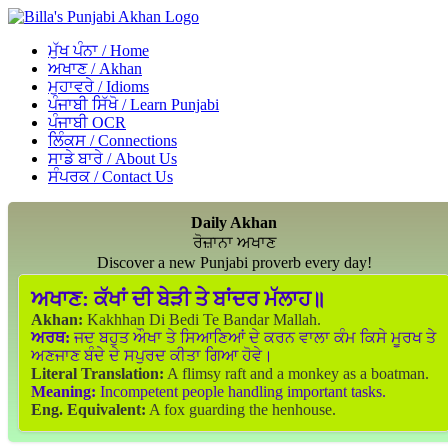
ਮੁੱਖ ਪੰਨਾ / Home
ਅਖਾਣ / Akhan
ਮੁਹਾਵਰੇ / Idioms
ਪੰਜਾਬੀ ਸਿੱਖੋ / Learn Punjabi
ਪੰਜਾਬੀ OCR
ਲਿੰਕਸ / Connections
ਸਾਡੇ ਬਾਰੇ / About Us
ਸੰਪਰਕ / Contact Us
Daily Akhan
ਰੋਜ਼ਾਨਾ ਅਖਾਣ
Discover a new Punjabi proverb every day!
ਅਖਾਣ:
ਕੱਖਾਂ ਦੀ ਬੇੜੀ ਤੇ ਬਾਂਦਰ ਮੱਲਾਹ॥
Akhan:
Kakhhan Di Bedi Te Bandar Mallah.
ਅਰਥ:
ਜਦ ਬਹੁਤ ਔਖਾ ਤੇ ਸਿਆਣਿਆਂ ਦੇ ਕਰਨ ਵਾਲਾ ਕੰਮ ਕਿਸੇ ਮੂਰਖ ਤੇ
ਅਣਜਾਣ ਬੰਦੇ ਦੇ ਸਪੁਰਦ ਕੀਤਾ ਗਿਆ ਹੋਵੇ।
Literal Translation:
A flimsy raft and a monkey as a boatman.
Meaning:
Incompetent people handling important tasks.
Eng. Equivalent:
A fox guarding the henhouse.