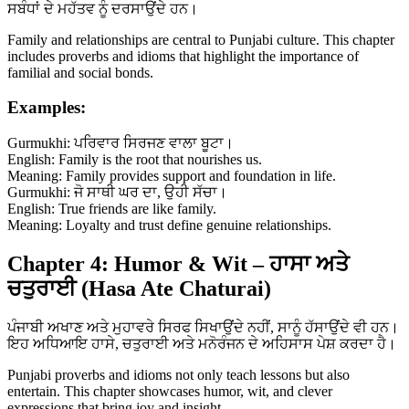
ਸਬੰਧਾਂ ਦੇ ਮਹੱਤਵ ਨੂੰ ਦਰਸਾਉਂਦੇ ਹਨ।
Family and relationships are central to Punjabi culture. This chapter
includes proverbs and idioms that highlight the importance of
familial and social bonds.
Examples:
Gurmukhi: ਪਰਿਵਾਰ ਸਿਰਜਣ ਵਾਲਾ ਬੂਟਾ।
English: Family is the root that nourishes us.
Meaning: Family provides support and foundation in life.
Gurmukhi: ਜੋ ਸਾਥੀ ਘਰ ਦਾ, ਉਹੀ ਸੱਚਾ।
English: True friends are like family.
Meaning: Loyalty and trust define genuine relationships.
Chapter 4: Humor & Wit – ਹਾਸਾ ਅਤੇ
ਚਤੁਰਾਈ (Hasa Ate Chaturai)
ਪੰਜਾਬੀ ਅਖਾਣ ਅਤੇ ਮੁਹਾਵਰੇ ਸਿਰਫ ਸਿਖਾਉਂਦੇ ਨਹੀਂ, ਸਾਨੂੰ ਹੱਸਾਉਂਦੇ ਵੀ ਹਨ।
ਇਹ ਅਧਿਆਇ ਹਾਸੇ, ਚਤੁਰਾਈ ਅਤੇ ਮਨੋਰੰਜਨ ਦੇ ਅਹਿਸਾਸ ਪੇਸ਼ ਕਰਦਾ ਹੈ।
Punjabi proverbs and idioms not only teach lessons but also
entertain. This chapter showcases humor, wit, and clever
expressions that bring joy and insight.