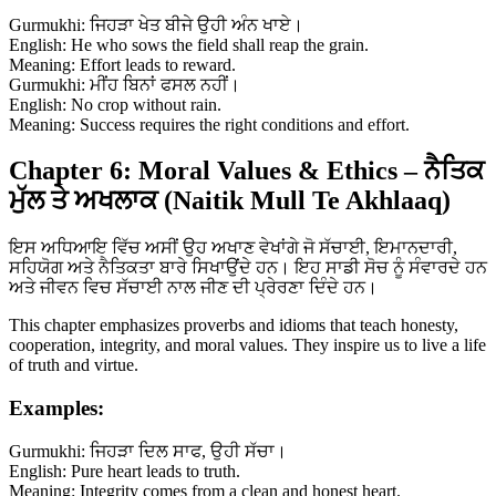
Gurmukhi: ਜਿਹੜਾ ਖੇਤ ਬੀਜੇ ਉਹੀ ਅੰਨ ਖਾਏ।
English: He who sows the field shall reap the grain.
Meaning: Effort leads to reward.
Gurmukhi: ਮੀਂਹ ਬਿਨਾਂ ਫਸਲ ਨਹੀਂ।
English: No crop without rain.
Meaning: Success requires the right conditions and effort.
Chapter 6: Moral Values & Ethics – ਨੈਤਿਕ
ਮੁੱਲ ਤੇ ਅਖਲਾਕ (Naitik Mull Te Akhlaaq)
ਇਸ ਅਧਿਆਇ ਵਿੱਚ ਅਸੀਂ ਉਹ ਅਖਾਣ ਵੇਖਾਂਗੇ ਜੋ ਸੱਚਾਈ, ਇਮਾਨਦਾਰੀ,
ਸਹਿਯੋਗ ਅਤੇ ਨੈਤਿਕਤਾ ਬਾਰੇ ਸਿਖਾਉਂਦੇ ਹਨ। ਇਹ ਸਾਡੀ ਸੋਚ ਨੂੰ ਸੰਵਾਰਦੇ ਹਨ
ਅਤੇ ਜੀਵਨ ਵਿਚ ਸੱਚਾਈ ਨਾਲ ਜੀਣ ਦੀ ਪ੍ਰੇਰਣਾ ਦਿੰਦੇ ਹਨ।
This chapter emphasizes proverbs and idioms that teach honesty,
cooperation, integrity, and moral values. They inspire us to live a life
of truth and virtue.
Examples:
Gurmukhi: ਜਿਹੜਾ ਦਿਲ ਸਾਫ, ਉਹੀ ਸੱਚਾ।
English: Pure heart leads to truth.
Meaning: Integrity comes from a clean and honest heart.