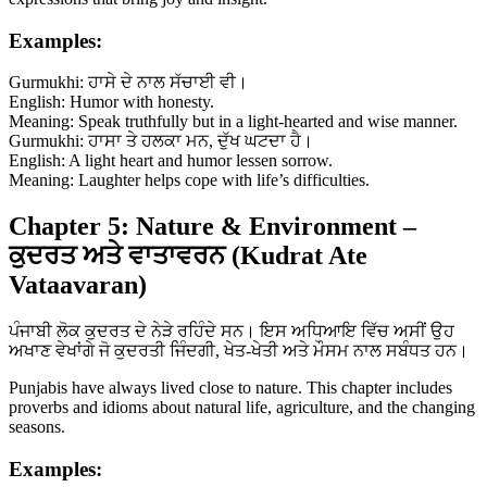
Examples:
Gurmukhi: ਹਾਸੇ ਦੇ ਨਾਲ ਸੱਚਾਈ ਵੀ।
English: Humor with honesty.
Meaning: Speak truthfully but in a light-hearted and wise manner.
Gurmukhi: ਹਾਸਾ ਤੇ ਹਲਕਾ ਮਨ, ਦੁੱਖ ਘਟਦਾ ਹੈ।
English: A light heart and humor lessen sorrow.
Meaning: Laughter helps cope with life’s difficulties.
Chapter 5: Nature & Environment –
ਕੁਦਰਤ ਅਤੇ ਵਾਤਾਵਰਨ (Kudrat Ate
Vataavaran)
ਪੰਜਾਬੀ ਲੋਕ ਕੁਦਰਤ ਦੇ ਨੇੜੇ ਰਹਿੰਦੇ ਸਨ। ਇਸ ਅਧਿਆਇ ਵਿੱਚ ਅਸੀਂ ਉਹ
ਅਖਾਣ ਵੇਖਾਂਗੇ ਜੋ ਕੁਦਰਤੀ ਜਿੰਦਗੀ, ਖੇਤ-ਖੇਤੀ ਅਤੇ ਮੌਸਮ ਨਾਲ ਸਬੰਧਤ ਹਨ।
Punjabis have always lived close to nature. This chapter includes
proverbs and idioms about natural life, agriculture, and the changing
seasons.
Examples: