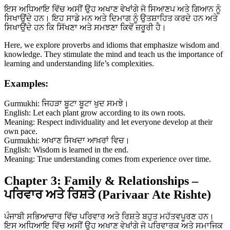
ਇਸ ਅਧਿਆਇ ਵਿੱਚ ਅਸੀਂ ਉਹ ਅਖਾਣ ਵੇਖਾਂਗੇ ਜੋ ਸਿਆਣਪ ਅਤੇ ਗਿਆਨ ਨੂੰ
ਸਿਖਾਉਂਦੇ ਹਨ। ਇਹ ਸਾਡੇ ਮਨ ਅਤੇ ਦਿਮਾਗ ਨੂੰ ਉਤਸ਼ਾਹਿਤ ਕਰਦੇ ਹਨ ਅਤੇ
ਸਿਖਾਉਂਦੇ ਹਨ ਕਿ ਸਿੱਖਣਾ ਅਤੇ ਸਮਝਣਾ ਕਿਵੇਂ ਜ਼ਰੂਰੀ ਹੈ।
Here, we explore proverbs and idioms that emphasize wisdom and
knowledge. They stimulate the mind and teach us the importance of
learning and understanding life’s complexities.
Examples:
Gurmukhi: ਜਿਹੜਾ ਬੂਟਾ ਬੂਟਾ ਖੁਦ ਸਮਝੇ।
English: Let each plant grow according to its own roots.
Meaning: Respect individuality and let everyone develop at their
own pace.
Gurmukhi: ਅਖਾਣ ਸਿਖਦਾ ਆਖ਼ਰਾਂ ਵਿਚ।
English: Wisdom is learned in the end.
Meaning: True understanding comes from experience over time.
Chapter 3: Family & Relationships –
ਪਰਿਵਾਰ ਅਤੇ ਰਿਸ਼ਤੇ (Parivaar Ate Rishte)
ਪੰਜਾਬੀ ਸਭਿਆਚਾਰ ਵਿੱਚ ਪਰਿਵਾਰ ਅਤੇ ਰਿਸ਼ਤੇ ਬਹੁਤ ਮਹੱਤਵਪੂਰਣ ਹਨ।
ਇਸ ਅਧਿਆਇ ਵਿੱਚ ਅਸੀਂ ਉਹ ਅਖਾਣ ਵੇਖਾਂਗੇ ਜੋ ਪਰਿਵਾਰਕ ਅਤੇ ਸਮਾਜਿਕ