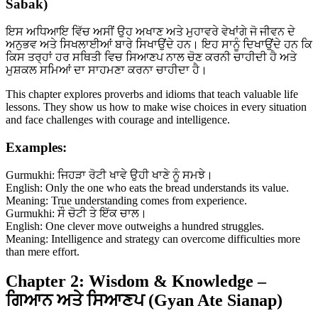
Sabak)
ਇਸ ਅਧਿਆਇ ਵਿੱਚ ਅਸੀਂ ਉਹ ਅਖਾਣ ਅਤੇ ਮੁਹਾਵਰੇ ਵੇਖਾਂਗੇ ਜੋ ਜੀਵਨ ਦੇ
ਅਨੁਭਵ ਅਤੇ ਸਿਖਲਾਈਆਂ ਬਾਰੇ ਸਿਖਾਉਂਦੇ ਹਨ। ਇਹ ਸਾਨੂੰ ਦਿਖਾਉਂਦੇ ਹਨ ਕਿ
ਕਿਸ ਤਰ੍ਹਾਂ ਹਰ ਸਥਿਤੀ ਵਿਚ ਸਿਆਣਪ ਨਾਲ ਚੋਣ ਕਰਨੀ ਚਾਹੀਦੀ ਹੈ ਅਤੇ
ਮੁਸ਼ਕਲ ਸਮਿਆਂ ਦਾ ਸਾਹਮਣਾ ਕਰਨਾ ਚਾਹੀਦਾ ਹੈ।
This chapter explores proverbs and idioms that teach valuable life
lessons. They show us how to make wise choices in every situation
and face challenges with courage and intelligence.
Examples:
Gurmukhi: ਜਿਹੜਾ ਰੋਟੀ ਖਾਵੇ ਉਹੀ ਖਾਣੇ ਨੂੰ ਸਮਝੇ।
English: Only the one who eats the bread understands its value.
Meaning: True understanding comes from experience.
Gurmukhi: ਸੌ ਚੋਟੀ ਤੇ ਇੱਕ ਚਾਲ।
English: One clever move outweighs a hundred struggles.
Meaning: Intelligence and strategy can overcome difficulties more
than mere effort.
Chapter 2: Wisdom & Knowledge –
ਗਿਆਨ ਅਤੇ ਸਿਆਣਪ (Gyan Ate Sianap)