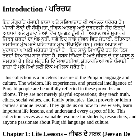
Introduction / ਪਰਿਚਯ
ਇਹ ਸੰਗ੍ਰਹਿ ਪੰਜਾਬੀ ਭਾਸ਼ਾ ਅਤੇ ਸਭਿਆਚਾਰ ਦੀ ਅਮੋਲਕ ਧਰੋਹਰ ਹੈ।
ਪੰਜਾਬੀ ਲੋਕਾਂ ਦੀ ਬੁੱਧੀਮਤਾ, ਜੀਵਨ ਅਨੁਭਵ ਅਤੇ ਦੂਰਦਰਸ਼ੀ ਸੋਚ ਇਨ੍ਹਾਂ
ਅਖਾਣਾਂ ਅਤੇ ਮੁਹਾਵਰਿਆਂ ਵਿੱਚ ਪ੍ਰਗਟ ਹੁੰਦੀ ਹੈ। ਅਖਾਣ ਅਤੇ ਮੁਹਾਵਰੇ
ਸਿਰਫ ਸ਼ਬਦਾਂ ਦਾ ਖੇਡ ਨਹੀਂ, ਸਗੋਂ ਇਹ ਸਾਡੇ ਜੀਵਨ ਵਿਚ ਸੱਚਾਈ, ਨੈਤਿਕਤਾ,
ਸਮਾਜਿਕ ਮੁੱਲ ਅਤੇ ਪਰਿਵਾਰਕ ਮੂਲ ਸਿੱਖਾਉਂਦੇ ਹਨ। ਹਰੇਕ ਅਖਾਣ ਜਾਂ
ਮੁਹਾਵਰਾ ਆਪਣੀ ਮਹੱਤਤਾ ਰੱਖਦਾ ਹੈ। ਇਹ ਸਾਨੂੰ ਸਿਖਾਉਂਦੇ ਹਨ ਕਿ ਕਿਸ
ਤਰ੍ਹਾਂ ਸਿਆਣਪ ਨਾਲ ਜੀਣਾ ਹੈ, ਸਬਕ ਸਿੱਖਣਾ ਹੈ ਅਤੇ ਜੀਵਨ ਦੇ ਹਰ ਪਹਲੂ ਨੂੰ
ਸਮਝਣਾ ਹੈ। ਇਹ ਸੰਗ੍ਰਹਿ ਵਿਦਿਆਰਥੀਆਂ, ਸ਼ੋਧਕਰਤਿਆਂ ਅਤੇ ਪੰਜਾਬੀ
ਭਾਸ਼ਾ ਦੇ ਪ੍ਰੇਮੀਆਂ ਲਈ ਇੱਕ ਅਮੋਲਕ ਸਰੋਤ ਹੈ।
This collection is a priceless treasure of the Punjabi language and
culture. The wisdom, life experiences, and practical intelligence of
Punjabi people are beautifully reflected in these proverbs and
idioms. They are not merely playful expressions; they teach truth,
ethics, social values, and family principles. Each proverb or idiom
carries a unique lesson. They guide us on how to live wisely, learn
important life lessons, and understand every aspect of life. This
collection serves as a valuable resource for students, researchers, and
anyone passionate about Punjabi language and culture.
Chapter 1: Life Lessons – ਜੀਵਨ ਦੇ ਸਬਕ (Jeevan De