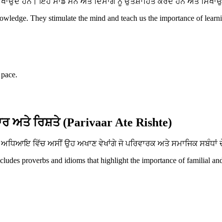
ਂਦੇ ਹਨ। ਇਹ ਸਾਡੇ ਮਨ ਅਤੇ ਦਿਮਾਗ ਨੂੰ ਉਤਸ਼ਾਹਿਤ ਕਰਦੇ ਹਨ ਅਤੇ ਸਿਖਾਉਂਦੇ 
ledge. They stimulate the mind and teach us the importance of learnin
 pace.
ਰ ਅਤੇ ਰਿਸ਼ਤੇ (Parivaar Ate Rishte)
ਧਿਆਇ ਵਿੱਚ ਅਸੀਂ ਉਹ ਅਖਾਣ ਵੇਖਾਂਗੇ ਜੋ ਪਰਿਵਾਰਕ ਅਤੇ ਸਮਾਜਿਕ ਸਬੰਧਾਂ ਦੇ
ncludes proverbs and idioms that highlight the importance of familial an