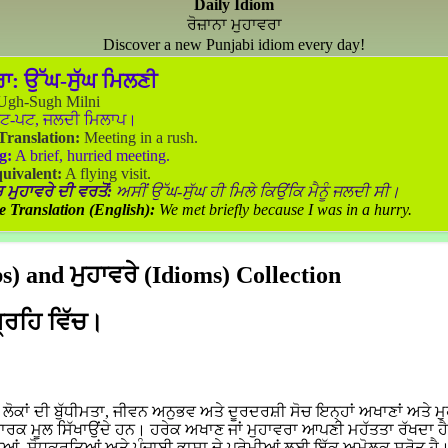
Daily Idiom
ਰੋਜ਼ਾਨਾ ਮੁਹਾਵਰਾ
Discover a new Punjabi idiom every day!
ਰਾ:
ਉੱਘ-ਸੁੱਘ ਮਿਲਣੀ
gh-Sugh Milni
ਟ-ਪਟ, ਜਲਦੀ ਮਿਲਾਪ।
 Translation:
Meeting in a rush.
g:
A brief, hurried meeting.
uivalent:
A flying visit.
 ਮੁਹਾਵਰੇ ਦੀ ਵਰਤੋਂ:
ਅਸੀਂ ਉੱਘ-ਸੁੱਘ ਹੀ ਮਿਲੇ ਕਿਉਂਕਿ ਮੈਨੂੰ ਜਲਦੀ ਸੀ।
e Translation (English):
We met briefly because I was in a hurry.
) and ਮੁਹਾਵਰੇ (Idioms) Collection
ਗ੍ਰਹਿ ਵਿੱਚ।
ਕਾਂ ਦੀ ਬੁੱਧੀਮਤਾ, ਜੀਵਨ ਅਨੁਭਵ ਅਤੇ ਦੂਰਦਰਸ਼ੀ ਸੋਚ ਇਨ੍ਹਾਂ ਅਖਾਣਾਂ ਅਤੇ ਮੁ
ਵਾਰਕ ਮੂਲ ਸਿੱਖਾਉਂਦੇ ਹਨ। ਹਰੇਕ ਅਖਾਣ ਜਾਂ ਮੁਹਾਵਰਾ ਆਪਣੀ ਮਹੱਤਤਾ ਰੱਖਦਾ ਹ
ਆਂ, ਸ਼ੋਧਕਰਤਿਆਂ ਅਤੇ ਪੰਜਾਬੀ ਭਾਸ਼ਾ ਦੇ ਪ੍ਰੇਮੀਆਂ ਲਈ ਇੱਕ ਅਮੋਲਕ ਸਰੋਤ ਹੈ