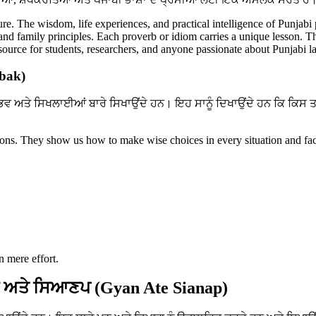
ture. The wisdom, life experiences, and practical intelligence of Punjabi
, and family principles. Each proverb or idiom carries a unique lesson. T
resource for students, researchers, and anyone passionate about Punjabi 
abak)
ਭਵ ਅਤੇ ਸਿਖਲਾਈਆਂ ਬਾਰੇ ਸਿਖਾਉਂਦੇ ਹਨ। ਇਹ ਸਾਨੂੰ ਦਿਖਾਉਂਦੇ ਹਨ ਕਿ ਕਿਸ 
ssons. They show us how to make wise choices in every situation and fac
n mere effort.
 ਅਤੇ ਸਿਆਣਪ (Gyan Ate Sianap)