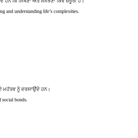
ਹਨ ਕਿ ਸਿੱਖਣਾ ਅਤੇ ਸਮਝਣਾ ਕਿਵੇਂ ਜ਼ਰੂਰੀ ਹੈ।
g and understanding life’s complexities.
 ਮਹੱਤਵ ਨੂੰ ਦਰਸਾਉਂਦੇ ਹਨ।
d social bonds.