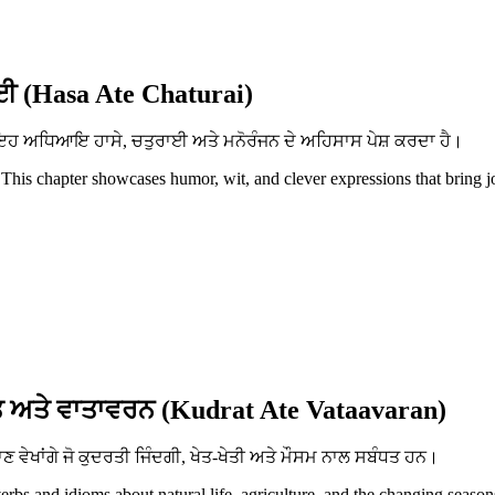
ਈ (Hasa Ate Chaturai)
ਨ। ਇਹ ਅਧਿਆਇ ਹਾਸੇ, ਚਤੁਰਾਈ ਅਤੇ ਮਨੋਰੰਜਨ ਦੇ ਅਹਿਸਾਸ ਪੇਸ਼ ਕਰਦਾ ਹੈ।
 This chapter showcases humor, wit, and clever expressions that bring j
 ਅਤੇ ਵਾਤਾਵਰਨ (Kudrat Ate Vataavaran)
ਵੇਖਾਂਗੇ ਜੋ ਕੁਦਰਤੀ ਜਿੰਦਗੀ, ਖੇਤ-ਖੇਤੀ ਅਤੇ ਮੌਸਮ ਨਾਲ ਸਬੰਧਤ ਹਨ।
erbs and idioms about natural life, agriculture, and the changing season