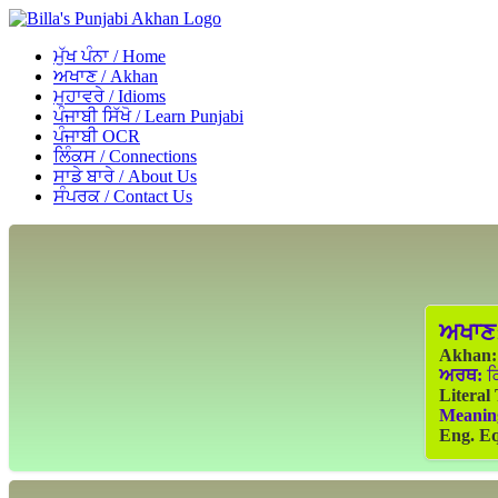
ਮੁੱਖ ਪੰਨਾ / Home
ਅਖਾਣ / Akhan
ਮੁਹਾਵਰੇ / Idioms
ਪੰਜਾਬੀ ਸਿੱਖੋ / Learn Punjabi
ਪੰਜਾਬੀ OCR
ਲਿੰਕਸ / Connections
ਸਾਡੇ ਬਾਰੇ / About Us
ਸੰਪਰਕ / Contact Us
ਅਖਾਣ
Akhan:
ਅਰਥ:
ਕਿ
Literal
Meanin
Eng. Eq