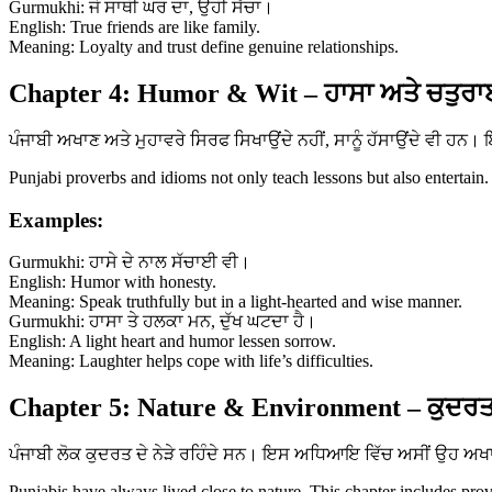
Gurmukhi: ਜੋ ਸਾਥੀ ਘਰ ਦਾ, ਉਹੀ ਸੱਚਾ।
English: True friends are like family.
Meaning: Loyalty and trust define genuine relationships.
Chapter 4: Humor & Wit – ਹਾਸਾ ਅਤੇ ਚਤੁਰਾ
ਪੰਜਾਬੀ ਅਖਾਣ ਅਤੇ ਮੁਹਾਵਰੇ ਸਿਰਫ ਸਿਖਾਉਂਦੇ ਨਹੀਂ, ਸਾਨੂੰ ਹੱਸਾਉਂਦੇ ਵੀ ਹ
Punjabi proverbs and idioms not only teach lessons but also entertain.
Examples:
Gurmukhi: ਹਾਸੇ ਦੇ ਨਾਲ ਸੱਚਾਈ ਵੀ।
English: Humor with honesty.
Meaning: Speak truthfully but in a light-hearted and wise manner.
Gurmukhi: ਹਾਸਾ ਤੇ ਹਲਕਾ ਮਨ, ਦੁੱਖ ਘਟਦਾ ਹੈ।
English: A light heart and humor lessen sorrow.
Meaning: Laughter helps cope with life’s difficulties.
Chapter 5: Nature & Environment – ਕੁਦਰਤ
ਪੰਜਾਬੀ ਲੋਕ ਕੁਦਰਤ ਦੇ ਨੇੜੇ ਰਹਿੰਦੇ ਸਨ। ਇਸ ਅਧਿਆਇ ਵਿੱਚ ਅਸੀਂ ਉਹ ਅਖਾਣ 
Punjabis have always lived close to nature. This chapter includes prov