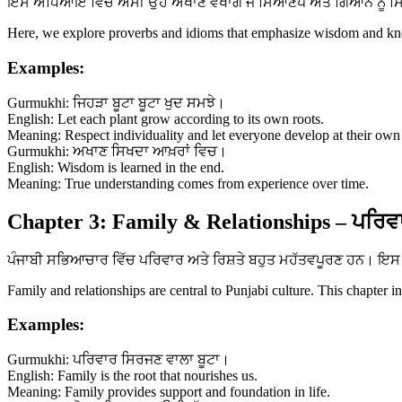
ਇਸ ਅਧਿਆਇ ਵਿੱਚ ਅਸੀਂ ਉਹ ਅਖਾਣ ਵੇਖਾਂਗੇ ਜੋ ਸਿਆਣਪ ਅਤੇ ਗਿਆਨ ਨੂੰ ਸਿਖਾਉ
Here, we explore proverbs and idioms that emphasize wisdom and know
Examples:
Gurmukhi: ਜਿਹੜਾ ਬੂਟਾ ਬੂਟਾ ਖੁਦ ਸਮਝੇ।
English: Let each plant grow according to its own roots.
Meaning: Respect individuality and let everyone develop at their own
Gurmukhi: ਅਖਾਣ ਸਿਖਦਾ ਆਖ਼ਰਾਂ ਵਿਚ।
English: Wisdom is learned in the end.
Meaning: True understanding comes from experience over time.
Chapter 3: Family & Relationships – ਪਰਿਵਾ
ਪੰਜਾਬੀ ਸਭਿਆਚਾਰ ਵਿੱਚ ਪਰਿਵਾਰ ਅਤੇ ਰਿਸ਼ਤੇ ਬਹੁਤ ਮਹੱਤਵਪੂਰਣ ਹਨ। ਇਸ ਅ
Family and relationships are central to Punjabi culture. This chapter i
Examples:
Gurmukhi: ਪਰਿਵਾਰ ਸਿਰਜਣ ਵਾਲਾ ਬੂਟਾ।
English: Family is the root that nourishes us.
Meaning: Family provides support and foundation in life.