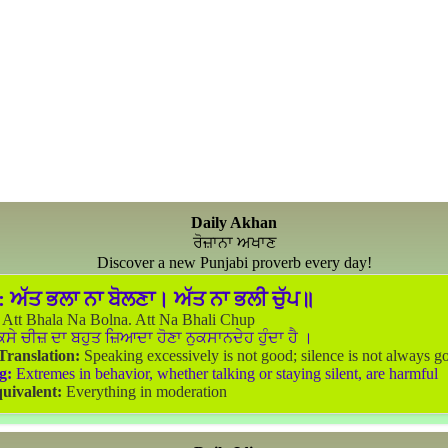
Daily Akhan
ਰੋਜ਼ਾਨਾ ਅਖਾਣ
Discover a new Punjabi proverb every day!
:
ਅੱਤ ਭਲਾ ਨਾ ਬੋਲਣਾ। ਅੱਤ ਨਾ ਭਲੀ ਚੁੱਪ॥
Att Bhala Na Bolna. Att Na Bhali Chup
ਸੇ ਚੀਜ਼ ਦਾ ਬਹੁਤ ਜ਼ਿਆਦਾ ਹੋਣਾ ਨੁਕਸਾਨਦੇਹ ਹੁੰਦਾ ਹੈ ।
 Translation:
Speaking excessively is not good; silence is not always g
g:
Extremes in behavior, whether talking or staying silent, are harmful
uivalent:
Everything in moderation