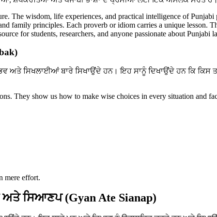
ture. The wisdom, life experiences, and practical intelligence of Punjabi
, and family principles. Each proverb or idiom carries a unique lesson. T
resource for students, researchers, and anyone passionate about Punjabi 
abak)
ਭਵ ਅਤੇ ਸਿਖਲਾਈਆਂ ਬਾਰੇ ਸਿਖਾਉਂਦੇ ਹਨ। ਇਹ ਸਾਨੂੰ ਦਿਖਾਉਂਦੇ ਹਨ ਕਿ ਕਿਸ 
ssons. They show us how to make wise choices in every situation and fac
n mere effort.
 ਅਤੇ ਸਿਆਣਪ (Gyan Ate Sianap)