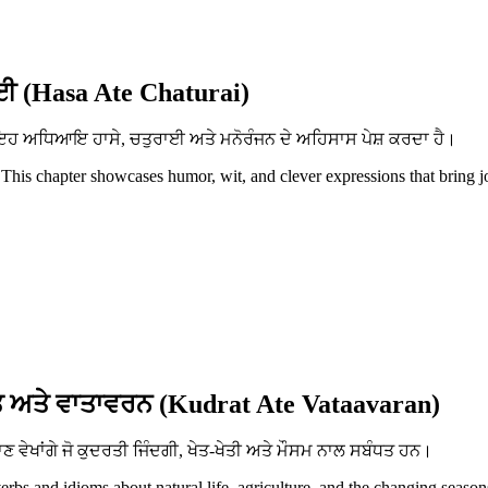
ਈ (Hasa Ate Chaturai)
ਨ। ਇਹ ਅਧਿਆਇ ਹਾਸੇ, ਚਤੁਰਾਈ ਅਤੇ ਮਨੋਰੰਜਨ ਦੇ ਅਹਿਸਾਸ ਪੇਸ਼ ਕਰਦਾ ਹੈ।
 This chapter showcases humor, wit, and clever expressions that bring j
 ਅਤੇ ਵਾਤਾਵਰਨ (Kudrat Ate Vataavaran)
ਵੇਖਾਂਗੇ ਜੋ ਕੁਦਰਤੀ ਜਿੰਦਗੀ, ਖੇਤ-ਖੇਤੀ ਅਤੇ ਮੌਸਮ ਨਾਲ ਸਬੰਧਤ ਹਨ।
erbs and idioms about natural life, agriculture, and the changing season