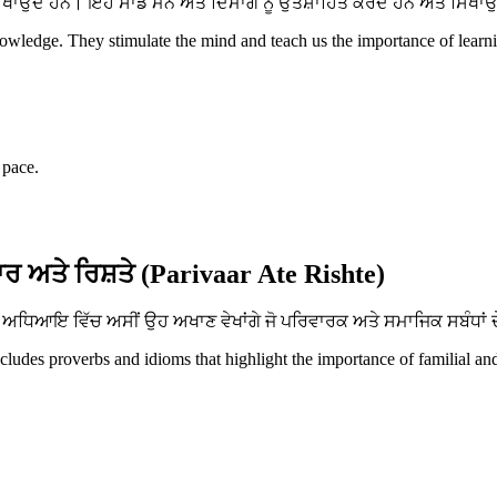
ਂਦੇ ਹਨ। ਇਹ ਸਾਡੇ ਮਨ ਅਤੇ ਦਿਮਾਗ ਨੂੰ ਉਤਸ਼ਾਹਿਤ ਕਰਦੇ ਹਨ ਅਤੇ ਸਿਖਾਉਂਦੇ 
ledge. They stimulate the mind and teach us the importance of learnin
 pace.
ਰ ਅਤੇ ਰਿਸ਼ਤੇ (Parivaar Ate Rishte)
ਧਿਆਇ ਵਿੱਚ ਅਸੀਂ ਉਹ ਅਖਾਣ ਵੇਖਾਂਗੇ ਜੋ ਪਰਿਵਾਰਕ ਅਤੇ ਸਮਾਜਿਕ ਸਬੰਧਾਂ ਦੇ
ncludes proverbs and idioms that highlight the importance of familial an