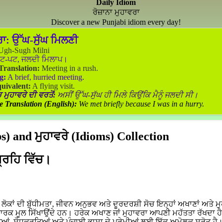
Daily Idiom
ਰੋਜ਼ਾਨਾ ਮੁਹਾਵਰਾ
Discover a new Punjabi idiom every day!
ਰਾ:
ਉੱਘ-ਸੁੱਘ ਮਿਲਣੀ
gh-Sugh Milni
ਟ-ਪਟ, ਜਲਦੀ ਮਿਲਾਪ।
 Translation:
Meeting in a rush.
g:
A brief, hurried meeting.
uivalent:
A flying visit.
 ਮੁਹਾਵਰੇ ਦੀ ਵਰਤੋਂ:
ਅਸੀਂ ਉੱਘ-ਸੁੱਘ ਹੀ ਮਿਲੇ ਕਿਉਂਕਿ ਮੈਨੂੰ ਜਲਦੀ ਸੀ।
e Translation (English):
We met briefly because I was in a hurry.
) and ਮੁਹਾਵਰੇ (Idioms) Collection
ਗ੍ਰਹਿ ਵਿੱਚ।
ਕਾਂ ਦੀ ਬੁੱਧੀਮਤਾ, ਜੀਵਨ ਅਨੁਭਵ ਅਤੇ ਦੂਰਦਰਸ਼ੀ ਸੋਚ ਇਨ੍ਹਾਂ ਅਖਾਣਾਂ ਅਤੇ ਮੁ
ਵਾਰਕ ਮੂਲ ਸਿੱਖਾਉਂਦੇ ਹਨ। ਹਰੇਕ ਅਖਾਣ ਜਾਂ ਮੁਹਾਵਰਾ ਆਪਣੀ ਮਹੱਤਤਾ ਰੱਖਦਾ ਹ
ਆਂ, ਸ਼ੋਧਕਰਤਿਆਂ ਅਤੇ ਪੰਜਾਬੀ ਭਾਸ਼ਾ ਦੇ ਪ੍ਰੇਮੀਆਂ ਲਈ ਇੱਕ ਅਮੋਲਕ ਸਰੋਤ ਹੈ