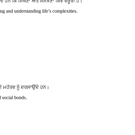
ਹਨ ਕਿ ਸਿੱਖਣਾ ਅਤੇ ਸਮਝਣਾ ਕਿਵੇਂ ਜ਼ਰੂਰੀ ਹੈ।
g and understanding life’s complexities.
 ਮਹੱਤਵ ਨੂੰ ਦਰਸਾਉਂਦੇ ਹਨ।
d social bonds.