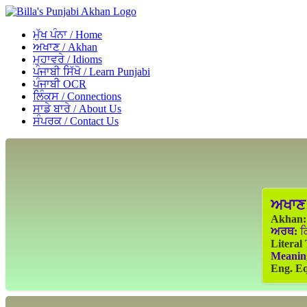
ਮੁੱਖ ਪੰਨਾ / Home
ਅਖਾਣ / Akhan
ਮੁਹਾਵਰੇ / Idioms
ਪੰਜਾਬੀ ਸਿੱਖੋ / Learn Punjabi
ਪੰਜਾਬੀ OCR
ਲਿੰਕਸ / Connections
ਸਾਡੇ ਬਾਰੇ / About Us
ਸੰਪਰਕ / Contact Us
ਅਖਾਣ
Akhan:
ਅਰਥ:
ਕਿ
Literal
Meanin
Eng. Eq