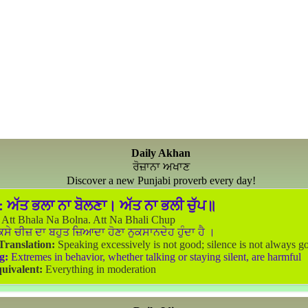
Daily Akhan
ਰੋਜ਼ਾਨਾ ਅਖਾਣ
Discover a new Punjabi proverb every day!
:
ਅੱਤ ਭਲਾ ਨਾ ਬੋਲਣਾ। ਅੱਤ ਨਾ ਭਲੀ ਚੁੱਪ॥
Att Bhala Na Bolna. Att Na Bhali Chup
ਸੇ ਚੀਜ਼ ਦਾ ਬਹੁਤ ਜ਼ਿਆਦਾ ਹੋਣਾ ਨੁਕਸਾਨਦੇਹ ਹੁੰਦਾ ਹੈ ।
 Translation:
Speaking excessively is not good; silence is not always g
g:
Extremes in behavior, whether talking or staying silent, are harmful
uivalent:
Everything in moderation