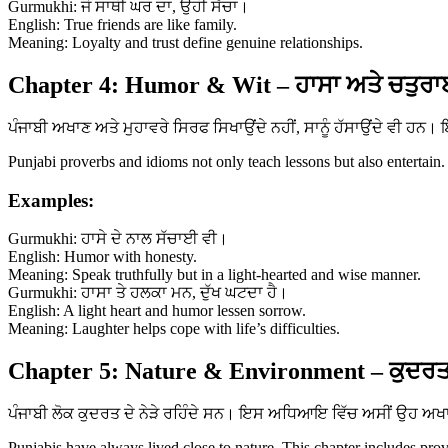
Gurmukhi: ਜੋ ਸਾਥੀ ਘਰ ਦਾ, ਉਹੀ ਸੱਚਾ।
English: True friends are like family.
Meaning: Loyalty and trust define genuine relationships.
Chapter 4: Humor & Wit – ਹਾਸਾ ਅਤੇ ਚਤੁਰਾ
ਪੰਜਾਬੀ ਅਖਾਣ ਅਤੇ ਮੁਹਾਵਰੇ ਸਿਰਫ ਸਿਖਾਉਂਦੇ ਨਹੀਂ, ਸਾਨੂੰ ਹੱਸਾਉਂਦੇ ਵੀ ਹ
Punjabi proverbs and idioms not only teach lessons but also entertain.
Examples:
Gurmukhi: ਹਾਸੇ ਦੇ ਨਾਲ ਸੱਚਾਈ ਵੀ।
English: Humor with honesty.
Meaning: Speak truthfully but in a light-hearted and wise manner.
Gurmukhi: ਹਾਸਾ ਤੇ ਹਲਕਾ ਮਨ, ਦੁੱਖ ਘਟਦਾ ਹੈ।
English: A light heart and humor lessen sorrow.
Meaning: Laughter helps cope with life’s difficulties.
Chapter 5: Nature & Environment – ਕੁਦਰਤ
ਪੰਜਾਬੀ ਲੋਕ ਕੁਦਰਤ ਦੇ ਨੇੜੇ ਰਹਿੰਦੇ ਸਨ। ਇਸ ਅਧਿਆਇ ਵਿੱਚ ਅਸੀਂ ਉਹ ਅਖਾਣ 
Punjabis have always lived close to nature. This chapter includes prov