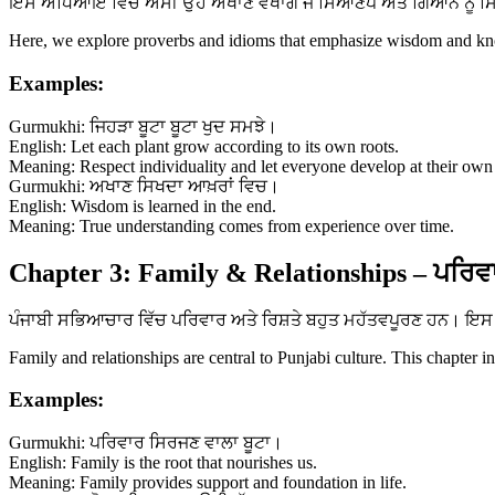
ਇਸ ਅਧਿਆਇ ਵਿੱਚ ਅਸੀਂ ਉਹ ਅਖਾਣ ਵੇਖਾਂਗੇ ਜੋ ਸਿਆਣਪ ਅਤੇ ਗਿਆਨ ਨੂੰ ਸਿਖਾਉ
Here, we explore proverbs and idioms that emphasize wisdom and know
Examples:
Gurmukhi: ਜਿਹੜਾ ਬੂਟਾ ਬੂਟਾ ਖੁਦ ਸਮਝੇ।
English: Let each plant grow according to its own roots.
Meaning: Respect individuality and let everyone develop at their own
Gurmukhi: ਅਖਾਣ ਸਿਖਦਾ ਆਖ਼ਰਾਂ ਵਿਚ।
English: Wisdom is learned in the end.
Meaning: True understanding comes from experience over time.
Chapter 3: Family & Relationships – ਪਰਿਵਾ
ਪੰਜਾਬੀ ਸਭਿਆਚਾਰ ਵਿੱਚ ਪਰਿਵਾਰ ਅਤੇ ਰਿਸ਼ਤੇ ਬਹੁਤ ਮਹੱਤਵਪੂਰਣ ਹਨ। ਇਸ ਅ
Family and relationships are central to Punjabi culture. This chapter i
Examples:
Gurmukhi: ਪਰਿਵਾਰ ਸਿਰਜਣ ਵਾਲਾ ਬੂਟਾ।
English: Family is the root that nourishes us.
Meaning: Family provides support and foundation in life.