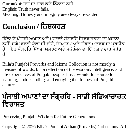
Gurmukhi: ਸੱਚ ਦਾ ਸਾਥ ਕਦੇ ਨਿੱਠਦਾ ਨਹੀਂ।
English: Truth never fails.
Meaning: Honesty and integrity are always rewarded.
Conclusion / ਨਿਸ਼ਕਰਸ਼
ਬਿੱਲਾ ਦੇ ਪੰਜਾਬੀ ਅਖਾਣ ਅਤੇ ਮੁਹਾਵਰੇ ਸੰਗ੍ਰਹਿ ਸਿਰਫ ਸ਼ਬਦਾਂ ਦਾ ਖਜ਼ਾਨਾ
ਨਹੀਂ, ਸਗੋਂ ਪੰਜਾਬੀ ਲੋਕਾਂ ਦੀ ਬੁੱਧੀ, ਸਿਆਣਪ ਅਤੇ ਜੀਵਨ ਅਨੁਭਵ ਦਾ ਪ੍ਰਤੀਕ
ਹੈ। ਇਹ ਸੰਗ੍ਰਹਿ ਸਿੱਖਣ, ਸਮਝਣ ਅਤੇ ਮਨੋਰੰਜਨ ਦਾ ਇੱਕ ਸ਼ਾਨਦਾਰ ਸਰੋਤ
ਹੈ।
Billa’s Punjabi Proverbs and Idioms Collection is not merely a
treasure of words, but a reflection of the wisdom, intelligence, and
life experiences of Punjabi people. It is a wonderful source for
learning, understanding, and enjoying the richness of Punjabi
culture.
ਪੰਜਾਬੀ ਅਖਾਣਾਂ ਦਾ ਸੰਗ੍ਰਹਿ - ਸਾਡੀ ਸੱਭਿਆਚਾਰਕ
ਵਿਰਾਸਤ
Preserving Punjabi Wisdom for Future Generations
Copyright © 2026 Billa's Punjabi Akhan (Proverbs) Collections. All