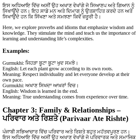
ਇਸ ਅਧਿਆਇ ਵਿੱਚ ਅਸੀਂ ਉਹ ਅਖਾਣ ਵੇਖਾਂਗੇ ਜੋ ਸਿਆਣਪ ਅਤੇ ਗਿਆਨ ਨੂੰ
ਸਿਖਾਉਂਦੇ ਹਨ। ਇਹ ਸਾਡੇ ਮਨ ਅਤੇ ਦਿਮਾਗ ਨੂੰ ਉਤਸ਼ਾਹਿਤ ਕਰਦੇ ਹਨ ਅਤੇ
ਸਿਖਾਉਂਦੇ ਹਨ ਕਿ ਸਿੱਖਣਾ ਅਤੇ ਸਮਝਣਾ ਕਿਵੇਂ ਜ਼ਰੂਰੀ ਹੈ।
Here, we explore proverbs and idioms that emphasize wisdom and
knowledge. They stimulate the mind and teach us the importance of
learning and understanding life’s complexities.
Examples:
Gurmukhi: ਜਿਹੜਾ ਬੂਟਾ ਬੂਟਾ ਖੁਦ ਸਮਝੇ।
English: Let each plant grow according to its own roots.
Meaning: Respect individuality and let everyone develop at their
own pace.
Gurmukhi: ਅਖਾਣ ਸਿਖਦਾ ਆਖ਼ਰਾਂ ਵਿਚ।
English: Wisdom is learned in the end.
Meaning: True understanding comes from experience over time.
Chapter 3: Family & Relationships –
ਪਰਿਵਾਰ ਅਤੇ ਰਿਸ਼ਤੇ (Parivaar Ate Rishte)
ਪੰਜਾਬੀ ਸਭਿਆਚਾਰ ਵਿੱਚ ਪਰਿਵਾਰ ਅਤੇ ਰਿਸ਼ਤੇ ਬਹੁਤ ਮਹੱਤਵਪੂਰਣ ਹਨ।
ਇਸ ਅਧਿਆਇ ਵਿੱਚ ਅਸੀਂ ਉਹ ਅਖਾਣ ਵੇਖਾਂਗੇ ਜੋ ਪਰਿਵਾਰਕ ਅਤੇ ਸਮਾਜਿਕ