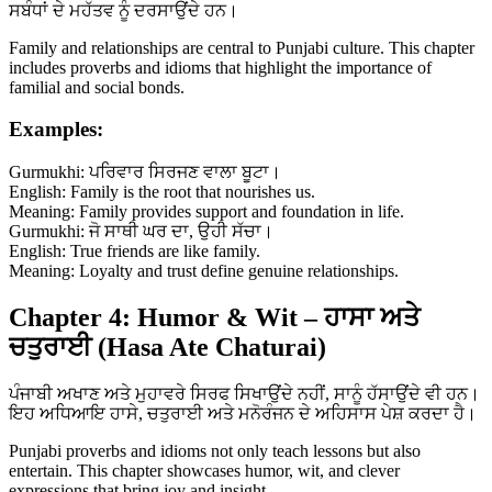
ਸਬੰਧਾਂ ਦੇ ਮਹੱਤਵ ਨੂੰ ਦਰਸਾਉਂਦੇ ਹਨ।
Family and relationships are central to Punjabi culture. This chapter
includes proverbs and idioms that highlight the importance of
familial and social bonds.
Examples:
Gurmukhi: ਪਰਿਵਾਰ ਸਿਰਜਣ ਵਾਲਾ ਬੂਟਾ।
English: Family is the root that nourishes us.
Meaning: Family provides support and foundation in life.
Gurmukhi: ਜੋ ਸਾਥੀ ਘਰ ਦਾ, ਉਹੀ ਸੱਚਾ।
English: True friends are like family.
Meaning: Loyalty and trust define genuine relationships.
Chapter 4: Humor & Wit – ਹਾਸਾ ਅਤੇ
ਚਤੁਰਾਈ (Hasa Ate Chaturai)
ਪੰਜਾਬੀ ਅਖਾਣ ਅਤੇ ਮੁਹਾਵਰੇ ਸਿਰਫ ਸਿਖਾਉਂਦੇ ਨਹੀਂ, ਸਾਨੂੰ ਹੱਸਾਉਂਦੇ ਵੀ ਹਨ।
ਇਹ ਅਧਿਆਇ ਹਾਸੇ, ਚਤੁਰਾਈ ਅਤੇ ਮਨੋਰੰਜਨ ਦੇ ਅਹਿਸਾਸ ਪੇਸ਼ ਕਰਦਾ ਹੈ।
Punjabi proverbs and idioms not only teach lessons but also
entertain. This chapter showcases humor, wit, and clever
expressions that bring joy and insight.