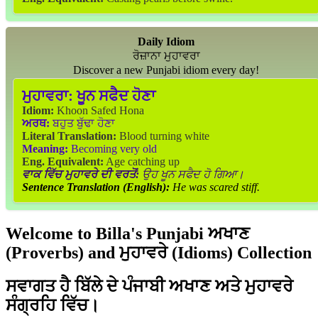
Daily Idiom
ਰੋਜ਼ਾਨਾ ਮੁਹਾਵਰਾ
Discover a new Punjabi idiom every day!
ਮੁਹਾਵਰਾ:
ਖੂਨ ਸਫੈਦ ਹੋਣਾ
Idiom:
Khoon Safed Hona
ਅਰਥ:
ਬਹੁਤ ਬੁੱਢਾ ਹੋਣਾ
Literal Translation:
Blood turning white
Meaning:
Becoming very old
Eng. Equivalent:
Age catching up
ਵਾਕ ਵਿੱਚ ਮੁਹਾਵਰੇ ਦੀ ਵਰਤੋਂ:
ਉਹ ਖੂਨ ਸਫੈਦ ਹੋ ਗਿਆ।
Sentence Translation (English):
He was scared stiff.
Welcome to Billa's Punjabi ਅਖਾਣ
(Proverbs) and ਮੁਹਾਵਰੇ (Idioms) Collection
ਸਵਾਗਤ ਹੈ ਬਿੱਲੇ ਦੇ ਪੰਜਾਬੀ ਅਖਾਣ ਅਤੇ ਮੁਹਾਵਰੇ
ਸੰਗ੍ਰਹਿ ਵਿੱਚ।