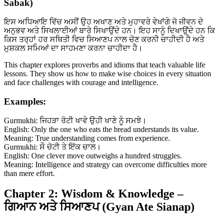
Sabak)
ਇਸ ਅਧਿਆਇ ਵਿੱਚ ਅਸੀਂ ਉਹ ਅਖਾਣ ਅਤੇ ਮੁਹਾਵਰੇ ਵੇਖਾਂਗੇ ਜੋ ਜੀਵਨ ਦੇ
ਅਨੁਭਵ ਅਤੇ ਸਿਖਲਾਈਆਂ ਬਾਰੇ ਸਿਖਾਉਂਦੇ ਹਨ। ਇਹ ਸਾਨੂੰ ਦਿਖਾਉਂਦੇ ਹਨ ਕਿ
ਕਿਸ ਤਰ੍ਹਾਂ ਹਰ ਸਥਿਤੀ ਵਿਚ ਸਿਆਣਪ ਨਾਲ ਚੋਣ ਕਰਨੀ ਚਾਹੀਦੀ ਹੈ ਅਤੇ
ਮੁਸ਼ਕਲ ਸਮਿਆਂ ਦਾ ਸਾਹਮਣਾ ਕਰਨਾ ਚਾਹੀਦਾ ਹੈ।
This chapter explores proverbs and idioms that teach valuable life
lessons. They show us how to make wise choices in every situation
and face challenges with courage and intelligence.
Examples:
Gurmukhi: ਜਿਹੜਾ ਰੋਟੀ ਖਾਵੇ ਉਹੀ ਖਾਣੇ ਨੂੰ ਸਮਝੇ।
English: Only the one who eats the bread understands its value.
Meaning: True understanding comes from experience.
Gurmukhi: ਸੌ ਚੋਟੀ ਤੇ ਇੱਕ ਚਾਲ।
English: One clever move outweighs a hundred struggles.
Meaning: Intelligence and strategy can overcome difficulties more
than mere effort.
Chapter 2: Wisdom & Knowledge –
ਗਿਆਨ ਅਤੇ ਸਿਆਣਪ (Gyan Ate Sianap)