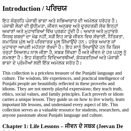
Introduction / ਪਰਿਚਯ
ਇਹ ਸੰਗ੍ਰਹਿ ਪੰਜਾਬੀ ਭਾਸ਼ਾ ਅਤੇ ਸਭਿਆਚਾਰ ਦੀ ਅਮੋਲਕ ਧਰੋਹਰ ਹੈ।
ਪੰਜਾਬੀ ਲੋਕਾਂ ਦੀ ਬੁੱਧੀਮਤਾ, ਜੀਵਨ ਅਨੁਭਵ ਅਤੇ ਦੂਰਦਰਸ਼ੀ ਸੋਚ ਇਨ੍ਹਾਂ
ਅਖਾਣਾਂ ਅਤੇ ਮੁਹਾਵਰਿਆਂ ਵਿੱਚ ਪ੍ਰਗਟ ਹੁੰਦੀ ਹੈ। ਅਖਾਣ ਅਤੇ ਮੁਹਾਵਰੇ
ਸਿਰਫ ਸ਼ਬਦਾਂ ਦਾ ਖੇਡ ਨਹੀਂ, ਸਗੋਂ ਇਹ ਸਾਡੇ ਜੀਵਨ ਵਿਚ ਸੱਚਾਈ, ਨੈਤਿਕਤਾ,
ਸਮਾਜਿਕ ਮੁੱਲ ਅਤੇ ਪਰਿਵਾਰਕ ਮੂਲ ਸਿੱਖਾਉਂਦੇ ਹਨ। ਹਰੇਕ ਅਖਾਣ ਜਾਂ
ਮੁਹਾਵਰਾ ਆਪਣੀ ਮਹੱਤਤਾ ਰੱਖਦਾ ਹੈ। ਇਹ ਸਾਨੂੰ ਸਿਖਾਉਂਦੇ ਹਨ ਕਿ ਕਿਸ
ਤਰ੍ਹਾਂ ਸਿਆਣਪ ਨਾਲ ਜੀਣਾ ਹੈ, ਸਬਕ ਸਿੱਖਣਾ ਹੈ ਅਤੇ ਜੀਵਨ ਦੇ ਹਰ ਪਹਲੂ ਨੂੰ
ਸਮਝਣਾ ਹੈ। ਇਹ ਸੰਗ੍ਰਹਿ ਵਿਦਿਆਰਥੀਆਂ, ਸ਼ੋਧਕਰਤਿਆਂ ਅਤੇ ਪੰਜਾਬੀ
ਭਾਸ਼ਾ ਦੇ ਪ੍ਰੇਮੀਆਂ ਲਈ ਇੱਕ ਅਮੋਲਕ ਸਰੋਤ ਹੈ।
This collection is a priceless treasure of the Punjabi language and
culture. The wisdom, life experiences, and practical intelligence of
Punjabi people are beautifully reflected in these proverbs and
idioms. They are not merely playful expressions; they teach truth,
ethics, social values, and family principles. Each proverb or idiom
carries a unique lesson. They guide us on how to live wisely, learn
important life lessons, and understand every aspect of life. This
collection serves as a valuable resource for students, researchers, and
anyone passionate about Punjabi language and culture.
Chapter 1: Life Lessons – ਜੀਵਨ ਦੇ ਸਬਕ (Jeevan De