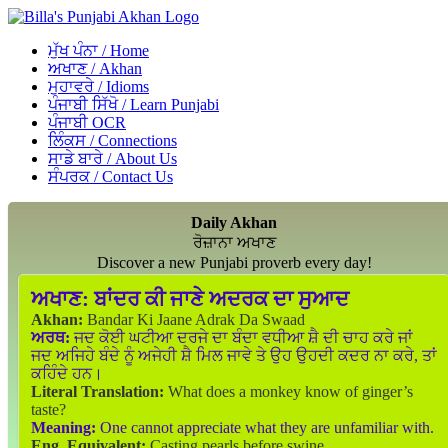
ਮੁੱਖ ਪੰਨਾ / Home
ਅਖਾਣ / Akhan
ਮੁਹਾਵਰੇ / Idioms
ਪੰਜਾਬੀ ਸਿੱਖੋ / Learn Punjabi
ਪੰਜਾਬੀ OCR
ਲਿੰਕਸ / Connections
ਸਾਡੇ ਬਾਰੇ / About Us
ਸੰਪਰਕ / Contact Us
Daily Akhan
ਰੋਜ਼ਾਨਾ ਅਖਾਣ
Discover a new Punjabi proverb every day!
ਅਖਾਣ:
ਬਾਂਦਰ ਕੀ ਜਾਣੇ ਅਦਰਕ ਦਾ ਸੁਆਦ
Akhan:
Bandar Ki Jaane Adrak Da Swaad
ਅਰਥ:
ਜਦ ਕੋਈ ਘਟੀਆ ਦਰਜੇ ਦਾ ਬੰਦਾ ਵਧੀਆ ਸ਼ੈ ਦੀ ਚਾਹ ਕਰੇ ਜਾਂ
ਜਦ ਅਜਿਹੇ ਬੰਦੇ ਨੂੰ ਅਜੇਹੀ ਸ਼ੈ ਮਿਲ ਜਾਵੇ ਤੇ ਉਹ ਉਹਦੀ ਕਦਰ ਨਾ ਕਰੇ, ਤਾਂ
ਕਹਿੰਦੇ ਹਨ।
Literal Translation:
What does a monkey know of ginger’s
taste?
Meaning:
One cannot appreciate what they are unfamiliar with.
Eng. Equivalent:
Casting pearls before swine.