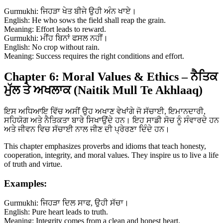
Gurmukhi: ਜਿਹੜਾ ਖੇਤ ਬੀਜੇ ਉਹੀ ਅੰਨ ਖਾਏ।
English: He who sows the field shall reap the grain.
Meaning: Effort leads to reward.
Gurmukhi: ਮੀਂਹ ਬਿਨਾਂ ਫਸਲ ਨਹੀਂ।
English: No crop without rain.
Meaning: Success requires the right conditions and effort.
Chapter 6: Moral Values & Ethics – ਨੈਤਿਕ
ਮੁੱਲ ਤੇ ਅਖਲਾਕ (Naitik Mull Te Akhlaaq)
ਇਸ ਅਧਿਆਇ ਵਿੱਚ ਅਸੀਂ ਉਹ ਅਖਾਣ ਵੇਖਾਂਗੇ ਜੋ ਸੱਚਾਈ, ਇਮਾਨਦਾਰੀ,
ਸਹਿਯੋਗ ਅਤੇ ਨੈਤਿਕਤਾ ਬਾਰੇ ਸਿਖਾਉਂਦੇ ਹਨ। ਇਹ ਸਾਡੀ ਸੋਚ ਨੂੰ ਸੰਵਾਰਦੇ ਹਨ
ਅਤੇ ਜੀਵਨ ਵਿਚ ਸੱਚਾਈ ਨਾਲ ਜੀਣ ਦੀ ਪ੍ਰੇਰਣਾ ਦਿੰਦੇ ਹਨ।
This chapter emphasizes proverbs and idioms that teach honesty,
cooperation, integrity, and moral values. They inspire us to live a life
of truth and virtue.
Examples:
Gurmukhi: ਜਿਹੜਾ ਦਿਲ ਸਾਫ, ਉਹੀ ਸੱਚਾ।
English: Pure heart leads to truth.
Meaning: Integrity comes from a clean and honest heart.