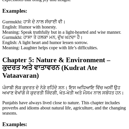
Examples:
Gurmukhi: ਹਾਸੇ ਦੇ ਨਾਲ ਸੱਚਾਈ ਵੀ।
English: Humor with honesty.
Meaning: Speak truthfully but in a light-hearted and wise manner.
Gurmukhi: ਹਾਸਾ ਤੇ ਹਲਕਾ ਮਨ, ਦੁੱਖ ਘਟਦਾ ਹੈ।
English: A light heart and humor lessen sorrow.
Meaning: Laughter helps cope with life’s difficulties.
Chapter 5: Nature & Environment –
ਕੁਦਰਤ ਅਤੇ ਵਾਤਾਵਰਨ (Kudrat Ate
Vataavaran)
ਪੰਜਾਬੀ ਲੋਕ ਕੁਦਰਤ ਦੇ ਨੇੜੇ ਰਹਿੰਦੇ ਸਨ। ਇਸ ਅਧਿਆਇ ਵਿੱਚ ਅਸੀਂ ਉਹ
ਅਖਾਣ ਵੇਖਾਂਗੇ ਜੋ ਕੁਦਰਤੀ ਜਿੰਦਗੀ, ਖੇਤ-ਖੇਤੀ ਅਤੇ ਮੌਸਮ ਨਾਲ ਸਬੰਧਤ ਹਨ।
Punjabis have always lived close to nature. This chapter includes
proverbs and idioms about natural life, agriculture, and the changing
seasons.
Examples: