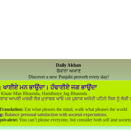
Daily Akhan
ਰੋਜ਼ਾਨਾ ਅਖਾਣ
Discover a new Punjabi proverb every day!
:
ਖਾਈਏ ਮਨ ਭਾਉਂਦਾ। ਹੰਢਾਈਏ ਜਗ ਭਾਉਂਦਾ
Khaie Man Bhaunda, Handhaiye Jag Bhaunda
ਰਾਕ ਆਪਣੀ ਮਰਜ਼ੀ ਲੋੜ ਮੁਤਾਬਕ ਖਾਓ ਪਰ ਪੁਸ਼ਾਕ ਅਜੇਹੀ ਪਹਿਨੋ ਜਿਸ ਨੂੰ ਲੋਕੀ
 Translation:
Eat what pleases the mind, walk what pleases the world
g:
Balance personal satisfaction with societal expectations.
uivalent:
You can’t please everyone, but consider both self and society