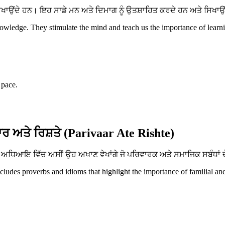
ਂਦੇ ਹਨ। ਇਹ ਸਾਡੇ ਮਨ ਅਤੇ ਦਿਮਾਗ ਨੂੰ ਉਤਸ਼ਾਹਿਤ ਕਰਦੇ ਹਨ ਅਤੇ ਸਿਖਾਉਂਦੇ 
ledge. They stimulate the mind and teach us the importance of learnin
 pace.
ਰ ਅਤੇ ਰਿਸ਼ਤੇ (Parivaar Ate Rishte)
ਧਿਆਇ ਵਿੱਚ ਅਸੀਂ ਉਹ ਅਖਾਣ ਵੇਖਾਂਗੇ ਜੋ ਪਰਿਵਾਰਕ ਅਤੇ ਸਮਾਜਿਕ ਸਬੰਧਾਂ ਦੇ
ncludes proverbs and idioms that highlight the importance of familial an