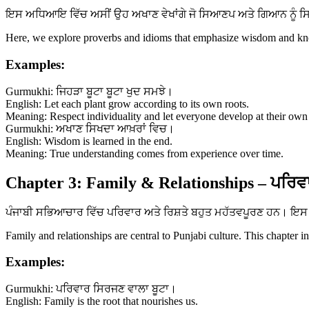
ਇਸ ਅਧਿਆਇ ਵਿੱਚ ਅਸੀਂ ਉਹ ਅਖਾਣ ਵੇਖਾਂਗੇ ਜੋ ਸਿਆਣਪ ਅਤੇ ਗਿਆਨ ਨੂੰ ਸਿਖਾਉ
Here, we explore proverbs and idioms that emphasize wisdom and know
Examples:
Gurmukhi: ਜਿਹੜਾ ਬੂਟਾ ਬੂਟਾ ਖੁਦ ਸਮਝੇ।
English: Let each plant grow according to its own roots.
Meaning: Respect individuality and let everyone develop at their own
Gurmukhi: ਅਖਾਣ ਸਿਖਦਾ ਆਖ਼ਰਾਂ ਵਿਚ।
English: Wisdom is learned in the end.
Meaning: True understanding comes from experience over time.
Chapter 3: Family & Relationships – ਪਰਿਵਾ
ਪੰਜਾਬੀ ਸਭਿਆਚਾਰ ਵਿੱਚ ਪਰਿਵਾਰ ਅਤੇ ਰਿਸ਼ਤੇ ਬਹੁਤ ਮਹੱਤਵਪੂਰਣ ਹਨ। ਇਸ ਅ
Family and relationships are central to Punjabi culture. This chapter i
Examples:
Gurmukhi: ਪਰਿਵਾਰ ਸਿਰਜਣ ਵਾਲਾ ਬੂਟਾ।
English: Family is the root that nourishes us.