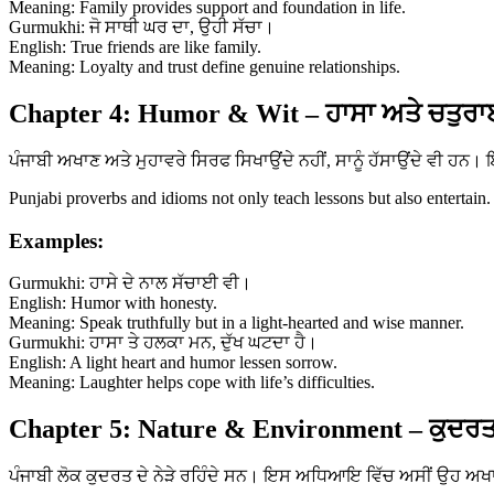
Meaning: Family provides support and foundation in life.
Gurmukhi: ਜੋ ਸਾਥੀ ਘਰ ਦਾ, ਉਹੀ ਸੱਚਾ।
English: True friends are like family.
Meaning: Loyalty and trust define genuine relationships.
Chapter 4: Humor & Wit – ਹਾਸਾ ਅਤੇ ਚਤੁਰਾ
ਪੰਜਾਬੀ ਅਖਾਣ ਅਤੇ ਮੁਹਾਵਰੇ ਸਿਰਫ ਸਿਖਾਉਂਦੇ ਨਹੀਂ, ਸਾਨੂੰ ਹੱਸਾਉਂਦੇ ਵੀ ਹ
Punjabi proverbs and idioms not only teach lessons but also entertain.
Examples:
Gurmukhi: ਹਾਸੇ ਦੇ ਨਾਲ ਸੱਚਾਈ ਵੀ।
English: Humor with honesty.
Meaning: Speak truthfully but in a light-hearted and wise manner.
Gurmukhi: ਹਾਸਾ ਤੇ ਹਲਕਾ ਮਨ, ਦੁੱਖ ਘਟਦਾ ਹੈ।
English: A light heart and humor lessen sorrow.
Meaning: Laughter helps cope with life’s difficulties.
Chapter 5: Nature & Environment – ਕੁਦਰਤ
ਪੰਜਾਬੀ ਲੋਕ ਕੁਦਰਤ ਦੇ ਨੇੜੇ ਰਹਿੰਦੇ ਸਨ। ਇਸ ਅਧਿਆਇ ਵਿੱਚ ਅਸੀਂ ਉਹ ਅਖਾਣ 