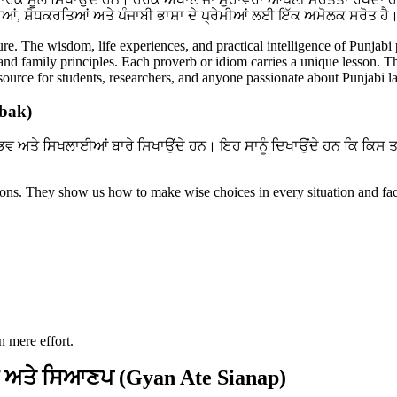
ਆਂ, ਸ਼ੋਧਕਰਤਿਆਂ ਅਤੇ ਪੰਜਾਬੀ ਭਾਸ਼ਾ ਦੇ ਪ੍ਰੇਮੀਆਂ ਲਈ ਇੱਕ ਅਮੋਲਕ ਸਰੋਤ ਹੈ
ture. The wisdom, life experiences, and practical intelligence of Punjabi
, and family principles. Each proverb or idiom carries a unique lesson. T
resource for students, researchers, and anyone passionate about Punjabi 
abak)
ਭਵ ਅਤੇ ਸਿਖਲਾਈਆਂ ਬਾਰੇ ਸਿਖਾਉਂਦੇ ਹਨ। ਇਹ ਸਾਨੂੰ ਦਿਖਾਉਂਦੇ ਹਨ ਕਿ ਕਿਸ 
ssons. They show us how to make wise choices in every situation and fac
n mere effort.
 ਅਤੇ ਸਿਆਣਪ (Gyan Ate Sianap)