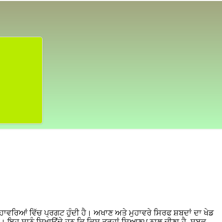
ਹਾਵਰਿਆਂ ਵਿੱਚ ਪ੍ਰਗਟ ਹੁੰਦੀ ਹੈ। ਅਖਾਣ ਅਤੇ ਮੁਹਾਵਰੇ ਸਿਰਫ ਸ਼ਬਦਾਂ ਦਾ ਖੇਡ
ੈ। ਇਹ ਸਾਨੂੰ ਸਿਖਾਉਂਦੇ ਹਨ ਕਿ ਕਿਸ ਤਰ੍ਹਾਂ ਸਿਆਣਪ ਨਾਲ ਜੀਣਾ ਹੈ, ਸਬਕ