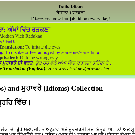
Daily Idiom
ਰੋਜ਼ਾਨਾ ਮੁਹਾਵਰਾ
Discover a new Punjabi idiom every day!
ਰਾ:
ਅੱਖਾਂ ਵਿੱਚ ਰੜਕਣਾ
kkhan Vich Radakna
ਰਾ ਲੱਗਣਾ
 Translation:
To irritate the eyes
g:
To dislike or feel annoyed by someone/something
uivalent:
Rub the wrong way
 ਮੁਹਾਵਰੇ ਦੀ ਵਰਤੋਂ:
ਉਹ ਹਰ ਵੇਲੇ ਅੱਖਾਂ ਵਿੱਚ ਰੜਕਦਾ ਰਹਿੰਦਾ ਹੈ।
e Translation (English):
He always irritates/provokes her.
) and ਮੁਹਾਵਰੇ (Idioms) Collection
ਗ੍ਰਹਿ ਵਿੱਚ।
ਕਾਂ ਦੀ ਬੁੱਧੀਮਤਾ, ਜੀਵਨ ਅਨੁਭਵ ਅਤੇ ਦੂਰਦਰਸ਼ੀ ਸੋਚ ਇਨ੍ਹਾਂ ਅਖਾਣਾਂ ਅਤੇ ਮੁ
ਵਾਰਕ ਮੂਲ ਸਿੱਖਾਉਂਦੇ ਹਨ। ਹਰੇਕ ਅਖਾਣ ਜਾਂ ਮੁਹਾਵਰਾ ਆਪਣੀ ਮਹੱਤਤਾ ਰੱਖਦਾ ਹ