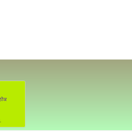
 ਠੀਕ
.