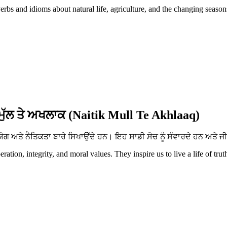
erbs and idioms about natural life, agriculture, and the changing season
ਮੁੱਲ ਤੇ ਅਖਲਾਕ (Naitik Mull Te Akhlaaq)
ਅਤੇ ਨੈਤਿਕਤਾ ਬਾਰੇ ਸਿਖਾਉਂਦੇ ਹਨ। ਇਹ ਸਾਡੀ ਸੋਚ ਨੂੰ ਸੰਵਾਰਦੇ ਹਨ ਅਤੇ ਜੀ
tion, integrity, and moral values. They inspire us to live a life of trut