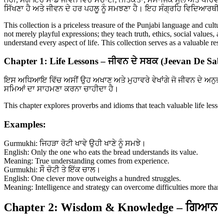
ਸਿੱਖਣਾ ਹੈ ਅਤੇ ਜੀਵਨ ਦੇ ਹਰ ਪਹਲੂ ਨੂੰ ਸਮਝਣਾ ਹੈ। ਇਹ ਸੰਗ੍ਰਹਿ ਵਿਦਿਆਰਥੀ
This collection is a priceless treasure of the Punjabi language and cul
not merely playful expressions; they teach truth, ethics, social values
understand every aspect of life. This collection serves as a valuable 
Chapter 1: Life Lessons – ਜੀਵਨ ਦੇ ਸਬਕ (Jeevan De S
ਇਸ ਅਧਿਆਇ ਵਿੱਚ ਅਸੀਂ ਉਹ ਅਖਾਣ ਅਤੇ ਮੁਹਾਵਰੇ ਵੇਖਾਂਗੇ ਜੋ ਜੀਵਨ ਦੇ ਅਨੁ
ਸਮਿਆਂ ਦਾ ਸਾਹਮਣਾ ਕਰਨਾ ਚਾਹੀਦਾ ਹੈ।
This chapter explores proverbs and idioms that teach valuable life le
Examples:
Gurmukhi: ਜਿਹੜਾ ਰੋਟੀ ਖਾਵੇ ਉਹੀ ਖਾਣੇ ਨੂੰ ਸਮਝੇ।
English: Only the one who eats the bread understands its value.
Meaning: True understanding comes from experience.
Gurmukhi: ਸੌ ਚੋਟੀ ਤੇ ਇੱਕ ਚਾਲ।
English: One clever move outweighs a hundred struggles.
Meaning: Intelligence and strategy can overcome difficulties more tha
Chapter 2: Wisdom & Knowledge – ਗਿਆਨ