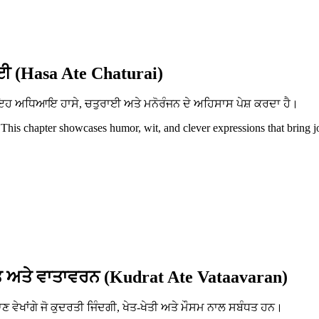
ਈ (Hasa Ate Chaturai)
ਨ। ਇਹ ਅਧਿਆਇ ਹਾਸੇ, ਚਤੁਰਾਈ ਅਤੇ ਮਨੋਰੰਜਨ ਦੇ ਅਹਿਸਾਸ ਪੇਸ਼ ਕਰਦਾ ਹੈ।
 This chapter showcases humor, wit, and clever expressions that bring j
 ਅਤੇ ਵਾਤਾਵਰਨ (Kudrat Ate Vataavaran)
ਵੇਖਾਂਗੇ ਜੋ ਕੁਦਰਤੀ ਜਿੰਦਗੀ, ਖੇਤ-ਖੇਤੀ ਅਤੇ ਮੌਸਮ ਨਾਲ ਸਬੰਧਤ ਹਨ।