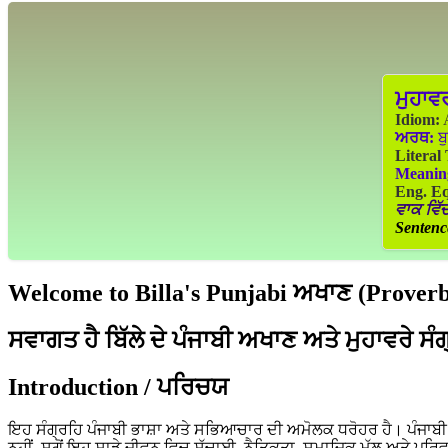
ਮੁਹਾਵ
Idiom:
A
ਅਰਥ:
ਬੁ
Literal
Meanin
Eng. Eq
ਵਾਕ ਵਿੱਚ
Sentenc
Welcome to Billa's Punjabi ਅਖਾਣ (Proverbs
ਸਵਾਗਤ ਹੈ ਬਿੱਲੇ ਦੇ ਪੰਜਾਬੀ ਅਖਾਣ ਅਤੇ ਮੁਹਾਵਰੇ ਸੰ
Introduction / ਪਰਿਚਯ
ਇਹ ਸੰਗ੍ਰਹਿ ਪੰਜਾਬੀ ਭਾਸ਼ਾ ਅਤੇ ਸਭਿਆਚਾਰ ਦੀ ਅਮੋਲਕ ਧਰੋਹਰ ਹੈ। ਪੰਜਾਬੀ ਲੋ
ਨਹੀਂ, ਸਗੋਂ ਇਹ ਸਾਡੇ ਜੀਵਨ ਵਿਚ ਸੱਚਾਈ, ਨੈਤਿਕਤਾ, ਸਮਾਜਿਕ ਮੁੱਲ ਅਤੇ ਪਰਿ