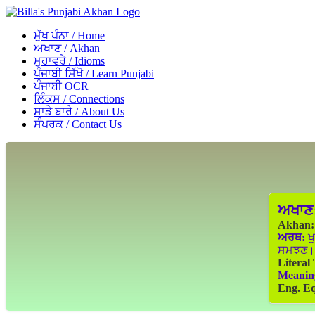
ਮੁੱਖ ਪੰਨਾ / Home
ਅਖਾਣ / Akhan
ਮੁਹਾਵਰੇ / Idioms
ਪੰਜਾਬੀ ਸਿੱਖੋ / Learn Punjabi
ਪੰਜਾਬੀ OCR
ਲਿੰਕਸ / Connections
ਸਾਡੇ ਬਾਰੇ / About Us
ਸੰਪਰਕ / Contact Us
ਅਖਾਣ
Akhan:
ਅਰਥ:
ਖੁ
ਸਮਝਣ।
Literal
Meanin
Eng. Eq