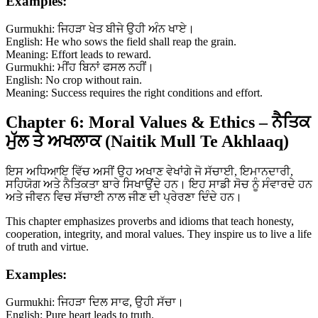
Examples:
Gurmukhi: ਜਿਹੜਾ ਖੇਤ ਬੀਜੇ ਉਹੀ ਅੰਨ ਖਾਏ।
English: He who sows the field shall reap the grain.
Meaning: Effort leads to reward.
Gurmukhi: ਮੀਂਹ ਬਿਨਾਂ ਫਸਲ ਨਹੀਂ।
English: No crop without rain.
Meaning: Success requires the right conditions and effort.
Chapter 6: Moral Values & Ethics – ਨੈਤਿਕ
ਮੁੱਲ ਤੇ ਅਖਲਾਕ (Naitik Mull Te Akhlaaq)
ਇਸ ਅਧਿਆਇ ਵਿੱਚ ਅਸੀਂ ਉਹ ਅਖਾਣ ਵੇਖਾਂਗੇ ਜੋ ਸੱਚਾਈ, ਇਮਾਨਦਾਰੀ,
ਸਹਿਯੋਗ ਅਤੇ ਨੈਤਿਕਤਾ ਬਾਰੇ ਸਿਖਾਉਂਦੇ ਹਨ। ਇਹ ਸਾਡੀ ਸੋਚ ਨੂੰ ਸੰਵਾਰਦੇ ਹਨ
ਅਤੇ ਜੀਵਨ ਵਿਚ ਸੱਚਾਈ ਨਾਲ ਜੀਣ ਦੀ ਪ੍ਰੇਰਣਾ ਦਿੰਦੇ ਹਨ।
This chapter emphasizes proverbs and idioms that teach honesty,
cooperation, integrity, and moral values. They inspire us to live a life
of truth and virtue.
Examples:
Gurmukhi: ਜਿਹੜਾ ਦਿਲ ਸਾਫ, ਉਹੀ ਸੱਚਾ।
English: Pure heart leads to truth.