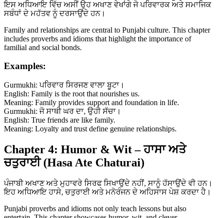
ਇਸ ਅਧਿਆਇ ਵਿੱਚ ਅਸੀਂ ਉਹ ਅਖਾਣ ਵੇਖਾਂਗੇ ਜੋ ਪਰਿਵਾਰਕ ਅਤੇ ਸਮਾਜਿਕ
ਸਬੰਧਾਂ ਦੇ ਮਹੱਤਵ ਨੂੰ ਦਰਸਾਉਂਦੇ ਹਨ।
Family and relationships are central to Punjabi culture. This chapter
includes proverbs and idioms that highlight the importance of
familial and social bonds.
Examples:
Gurmukhi: ਪਰਿਵਾਰ ਸਿਰਜਣ ਵਾਲਾ ਬੂਟਾ।
English: Family is the root that nourishes us.
Meaning: Family provides support and foundation in life.
Gurmukhi: ਜੋ ਸਾਥੀ ਘਰ ਦਾ, ਉਹੀ ਸੱਚਾ।
English: True friends are like family.
Meaning: Loyalty and trust define genuine relationships.
Chapter 4: Humor & Wit – ਹਾਸਾ ਅਤੇ
ਚਤੁਰਾਈ (Hasa Ate Chaturai)
ਪੰਜਾਬੀ ਅਖਾਣ ਅਤੇ ਮੁਹਾਵਰੇ ਸਿਰਫ ਸਿਖਾਉਂਦੇ ਨਹੀਂ, ਸਾਨੂੰ ਹੱਸਾਉਂਦੇ ਵੀ ਹਨ।
ਇਹ ਅਧਿਆਇ ਹਾਸੇ, ਚਤੁਰਾਈ ਅਤੇ ਮਨੋਰੰਜਨ ਦੇ ਅਹਿਸਾਸ ਪੇਸ਼ ਕਰਦਾ ਹੈ।
Punjabi proverbs and idioms not only teach lessons but also
entertain. This chapter showcases humor, wit, and clever