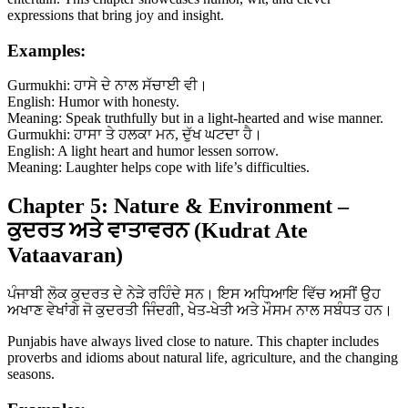
expressions that bring joy and insight.
Examples:
Gurmukhi: ਹਾਸੇ ਦੇ ਨਾਲ ਸੱਚਾਈ ਵੀ।
English: Humor with honesty.
Meaning: Speak truthfully but in a light-hearted and wise manner.
Gurmukhi: ਹਾਸਾ ਤੇ ਹਲਕਾ ਮਨ, ਦੁੱਖ ਘਟਦਾ ਹੈ।
English: A light heart and humor lessen sorrow.
Meaning: Laughter helps cope with life’s difficulties.
Chapter 5: Nature & Environment –
ਕੁਦਰਤ ਅਤੇ ਵਾਤਾਵਰਨ (Kudrat Ate
Vataavaran)
ਪੰਜਾਬੀ ਲੋਕ ਕੁਦਰਤ ਦੇ ਨੇੜੇ ਰਹਿੰਦੇ ਸਨ। ਇਸ ਅਧਿਆਇ ਵਿੱਚ ਅਸੀਂ ਉਹ
ਅਖਾਣ ਵੇਖਾਂਗੇ ਜੋ ਕੁਦਰਤੀ ਜਿੰਦਗੀ, ਖੇਤ-ਖੇਤੀ ਅਤੇ ਮੌਸਮ ਨਾਲ ਸਬੰਧਤ ਹਨ।
Punjabis have always lived close to nature. This chapter includes
proverbs and idioms about natural life, agriculture, and the changing
seasons.