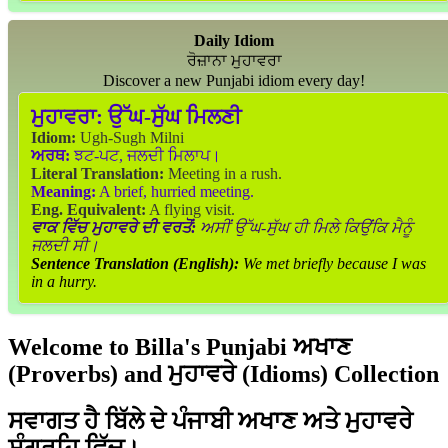
Daily Idiom
ਰੋਜ਼ਾਨਾ ਮੁਹਾਵਰਾ
Discover a new Punjabi idiom every day!
ਮੁਹਾਵਰਾ:
ਉੱਘ-ਸੁੱਘ ਮਿਲਣੀ
Idiom:
Ugh-Sugh Milni
ਅਰਥ:
ਝਟ-ਪਟ, ਜਲਦੀ ਮਿਲਾਪ।
Literal Translation:
Meeting in a rush.
Meaning:
A brief, hurried meeting.
Eng. Equivalent:
A flying visit.
ਵਾਕ ਵਿੱਚ ਮੁਹਾਵਰੇ ਦੀ ਵਰਤੋਂ:
ਅਸੀਂ ਉੱਘ-ਸੁੱਘ ਹੀ ਮਿਲੇ ਕਿਉਂਕਿ ਮੈਨੂੰ
ਜਲਦੀ ਸੀ।
Sentence Translation (English):
We met briefly because I was
in a hurry.
Welcome to Billa's Punjabi ਅਖਾਣ
(Proverbs) and ਮੁਹਾਵਰੇ (Idioms) Collection
ਸਵਾਗਤ ਹੈ ਬਿੱਲੇ ਦੇ ਪੰਜਾਬੀ ਅਖਾਣ ਅਤੇ ਮੁਹਾਵਰੇ
ਸੰਗ੍ਰਹਿ ਵਿੱਚ।