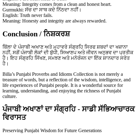
Meaning: Integrity comes from a clean and honest heart.
Gurmukhi: ਸੱਚ ਦਾ ਸਾਥ ਕਦੇ ਨਿੱਠਦਾ ਨਹੀਂ।
English: Truth never fails.
Meaning: Honesty and integrity are always rewarded.
Conclusion / ਨਿਸ਼ਕਰਸ਼
ਬਿੱਲਾ ਦੇ ਪੰਜਾਬੀ ਅਖਾਣ ਅਤੇ ਮੁਹਾਵਰੇ ਸੰਗ੍ਰਹਿ ਸਿਰਫ ਸ਼ਬਦਾਂ ਦਾ ਖਜ਼ਾਨਾ
ਨਹੀਂ, ਸਗੋਂ ਪੰਜਾਬੀ ਲੋਕਾਂ ਦੀ ਬੁੱਧੀ, ਸਿਆਣਪ ਅਤੇ ਜੀਵਨ ਅਨੁਭਵ ਦਾ ਪ੍ਰਤੀਕ
ਹੈ। ਇਹ ਸੰਗ੍ਰਹਿ ਸਿੱਖਣ, ਸਮਝਣ ਅਤੇ ਮਨੋਰੰਜਨ ਦਾ ਇੱਕ ਸ਼ਾਨਦਾਰ ਸਰੋਤ
ਹੈ।
Billa’s Punjabi Proverbs and Idioms Collection is not merely a
treasure of words, but a reflection of the wisdom, intelligence, and
life experiences of Punjabi people. It is a wonderful source for
learning, understanding, and enjoying the richness of Punjabi
culture.
ਪੰਜਾਬੀ ਅਖਾਣਾਂ ਦਾ ਸੰਗ੍ਰਹਿ - ਸਾਡੀ ਸੱਭਿਆਚਾਰਕ
ਵਿਰਾਸਤ
Preserving Punjabi Wisdom for Future Generations