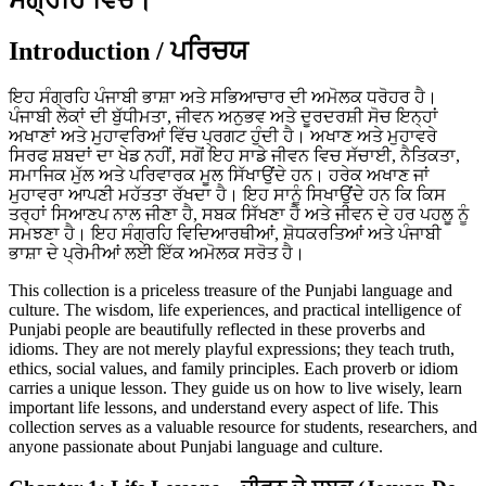
Introduction / ਪਰਿਚਯ
ਇਹ ਸੰਗ੍ਰਹਿ ਪੰਜਾਬੀ ਭਾਸ਼ਾ ਅਤੇ ਸਭਿਆਚਾਰ ਦੀ ਅਮੋਲਕ ਧਰੋਹਰ ਹੈ।
ਪੰਜਾਬੀ ਲੋਕਾਂ ਦੀ ਬੁੱਧੀਮਤਾ, ਜੀਵਨ ਅਨੁਭਵ ਅਤੇ ਦੂਰਦਰਸ਼ੀ ਸੋਚ ਇਨ੍ਹਾਂ
ਅਖਾਣਾਂ ਅਤੇ ਮੁਹਾਵਰਿਆਂ ਵਿੱਚ ਪ੍ਰਗਟ ਹੁੰਦੀ ਹੈ। ਅਖਾਣ ਅਤੇ ਮੁਹਾਵਰੇ
ਸਿਰਫ ਸ਼ਬਦਾਂ ਦਾ ਖੇਡ ਨਹੀਂ, ਸਗੋਂ ਇਹ ਸਾਡੇ ਜੀਵਨ ਵਿਚ ਸੱਚਾਈ, ਨੈਤਿਕਤਾ,
ਸਮਾਜਿਕ ਮੁੱਲ ਅਤੇ ਪਰਿਵਾਰਕ ਮੂਲ ਸਿੱਖਾਉਂਦੇ ਹਨ। ਹਰੇਕ ਅਖਾਣ ਜਾਂ
ਮੁਹਾਵਰਾ ਆਪਣੀ ਮਹੱਤਤਾ ਰੱਖਦਾ ਹੈ। ਇਹ ਸਾਨੂੰ ਸਿਖਾਉਂਦੇ ਹਨ ਕਿ ਕਿਸ
ਤਰ੍ਹਾਂ ਸਿਆਣਪ ਨਾਲ ਜੀਣਾ ਹੈ, ਸਬਕ ਸਿੱਖਣਾ ਹੈ ਅਤੇ ਜੀਵਨ ਦੇ ਹਰ ਪਹਲੂ ਨੂੰ
ਸਮਝਣਾ ਹੈ। ਇਹ ਸੰਗ੍ਰਹਿ ਵਿਦਿਆਰਥੀਆਂ, ਸ਼ੋਧਕਰਤਿਆਂ ਅਤੇ ਪੰਜਾਬੀ
ਭਾਸ਼ਾ ਦੇ ਪ੍ਰੇਮੀਆਂ ਲਈ ਇੱਕ ਅਮੋਲਕ ਸਰੋਤ ਹੈ।
This collection is a priceless treasure of the Punjabi language and
culture. The wisdom, life experiences, and practical intelligence of
Punjabi people are beautifully reflected in these proverbs and
idioms. They are not merely playful expressions; they teach truth,
ethics, social values, and family principles. Each proverb or idiom
carries a unique lesson. They guide us on how to live wisely, learn
important life lessons, and understand every aspect of life. This
collection serves as a valuable resource for students, researchers, and
anyone passionate about Punjabi language and culture.