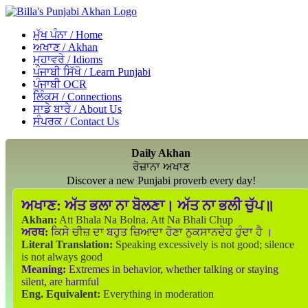
ਮੁੱਖ ਪੰਨਾ / Home
ਅਖਾਣ / Akhan
ਮੁਹਾਵਰੇ / Idioms
ਪੰਜਾਬੀ ਸਿੱਖੋ / Learn Punjabi
ਪੰਜਾਬੀ OCR
ਲਿੰਕਸ / Connections
ਸਾਡੇ ਬਾਰੇ / About Us
ਸੰਪਰਕ / Contact Us
Daily Akhan
ਰੋਜ਼ਾਨਾ ਅਖਾਣ
Discover a new Punjabi proverb every day!
ਅਖਾਣ:
ਅੱਤ ਭਲਾ ਨਾ ਬੋਲਣਾ। ਅੱਤ ਨਾ ਭਲੀ ਚੁੱਪ॥
Akhan:
Att Bhala Na Bolna. Att Na Bhali Chup
ਅਰਥ:
ਕਿਸੇ ਚੀਜ਼ ਦਾ ਬਹੁਤ ਜ਼ਿਆਦਾ ਹੋਣਾ ਨੁਕਸਾਨਦੇਹ ਹੁੰਦਾ ਹੈ ।
Literal Translation:
Speaking excessively is not good; silence
is not always good
Meaning:
Extremes in behavior, whether talking or staying
silent, are harmful
Eng. Equivalent:
Everything in moderation