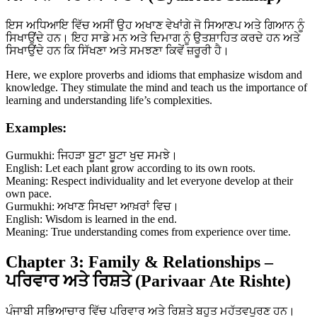
ਇਸ ਅਧਿਆਇ ਵਿੱਚ ਅਸੀਂ ਉਹ ਅਖਾਣ ਵੇਖਾਂਗੇ ਜੋ ਸਿਆਣਪ ਅਤੇ ਗਿਆਨ ਨੂੰ
ਸਿਖਾਉਂਦੇ ਹਨ। ਇਹ ਸਾਡੇ ਮਨ ਅਤੇ ਦਿਮਾਗ ਨੂੰ ਉਤਸ਼ਾਹਿਤ ਕਰਦੇ ਹਨ ਅਤੇ
ਸਿਖਾਉਂਦੇ ਹਨ ਕਿ ਸਿੱਖਣਾ ਅਤੇ ਸਮਝਣਾ ਕਿਵੇਂ ਜ਼ਰੂਰੀ ਹੈ।
Here, we explore proverbs and idioms that emphasize wisdom and
knowledge. They stimulate the mind and teach us the importance of
learning and understanding life’s complexities.
Examples:
Gurmukhi: ਜਿਹੜਾ ਬੂਟਾ ਬੂਟਾ ਖੁਦ ਸਮਝੇ।
English: Let each plant grow according to its own roots.
Meaning: Respect individuality and let everyone develop at their
own pace.
Gurmukhi: ਅਖਾਣ ਸਿਖਦਾ ਆਖ਼ਰਾਂ ਵਿਚ।
English: Wisdom is learned in the end.
Meaning: True understanding comes from experience over time.
Chapter 3: Family & Relationships –
ਪਰਿਵਾਰ ਅਤੇ ਰਿਸ਼ਤੇ (Parivaar Ate Rishte)
ਪੰਜਾਬੀ ਸਭਿਆਚਾਰ ਵਿੱਚ ਪਰਿਵਾਰ ਅਤੇ ਰਿਸ਼ਤੇ ਬਹੁਤ ਮਹੱਤਵਪੂਰਣ ਹਨ।