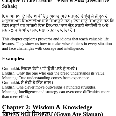
Chapter 1: Life Lessons – ਜੀਵਨ ਦੇ ਸਬਕ (Jeevan De
Sabak)
ਇਸ ਅਧਿਆਇ ਵਿੱਚ ਅਸੀਂ ਉਹ ਅਖਾਣ ਅਤੇ ਮੁਹਾਵਰੇ ਵੇਖਾਂਗੇ ਜੋ ਜੀਵਨ ਦੇ
ਅਨੁਭਵ ਅਤੇ ਸਿਖਲਾਈਆਂ ਬਾਰੇ ਸਿਖਾਉਂਦੇ ਹਨ। ਇਹ ਸਾਨੂੰ ਦਿਖਾਉਂਦੇ ਹਨ ਕਿ
ਕਿਸ ਤਰ੍ਹਾਂ ਹਰ ਸਥਿਤੀ ਵਿਚ ਸਿਆਣਪ ਨਾਲ ਚੋਣ ਕਰਨੀ ਚਾਹੀਦੀ ਹੈ ਅਤੇ
ਮੁਸ਼ਕਲ ਸਮਿਆਂ ਦਾ ਸਾਹਮਣਾ ਕਰਨਾ ਚਾਹੀਦਾ ਹੈ।
This chapter explores proverbs and idioms that teach valuable life
lessons. They show us how to make wise choices in every situation
and face challenges with courage and intelligence.
Examples:
Gurmukhi: ਜਿਹੜਾ ਰੋਟੀ ਖਾਵੇ ਉਹੀ ਖਾਣੇ ਨੂੰ ਸਮਝੇ।
English: Only the one who eats the bread understands its value.
Meaning: True understanding comes from experience.
Gurmukhi: ਸੌ ਚੋਟੀ ਤੇ ਇੱਕ ਚਾਲ।
English: One clever move outweighs a hundred struggles.
Meaning: Intelligence and strategy can overcome difficulties more
than mere effort.
Chapter 2: Wisdom & Knowledge –
ਗਿਆਨ ਅਤੇ ਸਿਆਣਪ (Gyan Ate Sianap)