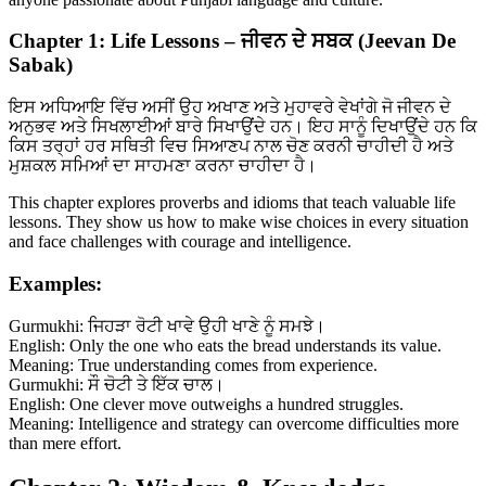
Chapter 1: Life Lessons – ਜੀਵਨ ਦੇ ਸਬਕ (Jeevan De
Sabak)
ਇਸ ਅਧਿਆਇ ਵਿੱਚ ਅਸੀਂ ਉਹ ਅਖਾਣ ਅਤੇ ਮੁਹਾਵਰੇ ਵੇਖਾਂਗੇ ਜੋ ਜੀਵਨ ਦੇ
ਅਨੁਭਵ ਅਤੇ ਸਿਖਲਾਈਆਂ ਬਾਰੇ ਸਿਖਾਉਂਦੇ ਹਨ। ਇਹ ਸਾਨੂੰ ਦਿਖਾਉਂਦੇ ਹਨ ਕਿ
ਕਿਸ ਤਰ੍ਹਾਂ ਹਰ ਸਥਿਤੀ ਵਿਚ ਸਿਆਣਪ ਨਾਲ ਚੋਣ ਕਰਨੀ ਚਾਹੀਦੀ ਹੈ ਅਤੇ
ਮੁਸ਼ਕਲ ਸਮਿਆਂ ਦਾ ਸਾਹਮਣਾ ਕਰਨਾ ਚਾਹੀਦਾ ਹੈ।
This chapter explores proverbs and idioms that teach valuable life
lessons. They show us how to make wise choices in every situation
and face challenges with courage and intelligence.
Examples:
Gurmukhi: ਜਿਹੜਾ ਰੋਟੀ ਖਾਵੇ ਉਹੀ ਖਾਣੇ ਨੂੰ ਸਮਝੇ।
English: Only the one who eats the bread understands its value.
Meaning: True understanding comes from experience.
Gurmukhi: ਸੌ ਚੋਟੀ ਤੇ ਇੱਕ ਚਾਲ।
English: One clever move outweighs a hundred struggles.
Meaning: Intelligence and strategy can overcome difficulties more
than mere effort.