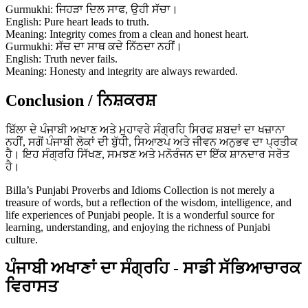
Gurmukhi: ਜਿਹੜਾ ਦਿਲ ਸਾਫ, ਉਹੀ ਸੱਚਾ।
English: Pure heart leads to truth.
Meaning: Integrity comes from a clean and honest heart.
Gurmukhi: ਸੱਚ ਦਾ ਸਾਥ ਕਦੇ ਨਿੱਠਦਾ ਨਹੀਂ।
English: Truth never fails.
Meaning: Honesty and integrity are always rewarded.
Conclusion / ਨਿਸ਼ਕਰਸ਼
ਬਿੱਲਾ ਦੇ ਪੰਜਾਬੀ ਅਖਾਣ ਅਤੇ ਮੁਹਾਵਰੇ ਸੰਗ੍ਰਹਿ ਸਿਰਫ ਸ਼ਬਦਾਂ ਦਾ ਖਜ਼ਾਨਾ
ਨਹੀਂ, ਸਗੋਂ ਪੰਜਾਬੀ ਲੋਕਾਂ ਦੀ ਬੁੱਧੀ, ਸਿਆਣਪ ਅਤੇ ਜੀਵਨ ਅਨੁਭਵ ਦਾ ਪ੍ਰਤੀਕ
ਹੈ। ਇਹ ਸੰਗ੍ਰਹਿ ਸਿੱਖਣ, ਸਮਝਣ ਅਤੇ ਮਨੋਰੰਜਨ ਦਾ ਇੱਕ ਸ਼ਾਨਦਾਰ ਸਰੋਤ
ਹੈ।
Billa’s Punjabi Proverbs and Idioms Collection is not merely a
treasure of words, but a reflection of the wisdom, intelligence, and
life experiences of Punjabi people. It is a wonderful source for
learning, understanding, and enjoying the richness of Punjabi
culture.
ਪੰਜਾਬੀ ਅਖਾਣਾਂ ਦਾ ਸੰਗ੍ਰਹਿ - ਸਾਡੀ ਸੱਭਿਆਚਾਰਕ
ਵਿਰਾਸਤ