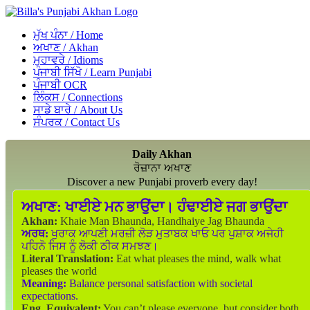
ਮੁੱਖ ਪੰਨਾ / Home
ਅਖਾਣ / Akhan
ਮੁਹਾਵਰੇ / Idioms
ਪੰਜਾਬੀ ਸਿੱਖੋ / Learn Punjabi
ਪੰਜਾਬੀ OCR
ਲਿੰਕਸ / Connections
ਸਾਡੇ ਬਾਰੇ / About Us
ਸੰਪਰਕ / Contact Us
Daily Akhan
ਰੋਜ਼ਾਨਾ ਅਖਾਣ
Discover a new Punjabi proverb every day!
ਅਖਾਣ:
ਖਾਈਏ ਮਨ ਭਾਉਂਦਾ। ਹੰਢਾਈਏ ਜਗ ਭਾਉਂਦਾ
Akhan:
Khaie Man Bhaunda, Handhaiye Jag Bhaunda
ਅਰਥ:
ਖੁਰਾਕ ਆਪਣੀ ਮਰਜ਼ੀ ਲੋੜ ਮੁਤਾਬਕ ਖਾਓ ਪਰ ਪੁਸ਼ਾਕ ਅਜੇਹੀ
ਪਹਿਨੋ ਜਿਸ ਨੂੰ ਲੋਕੀ ਠੀਕ ਸਮਝਣ।
Literal Translation:
Eat what pleases the mind, walk what
pleases the world
Meaning:
Balance personal satisfaction with societal
expectations.
Eng. Equivalent:
You can’t please everyone, but consider both