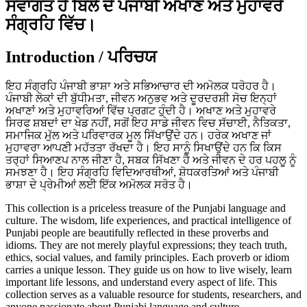
ਸਵਾਗਤ ਹੈ ਬਿੱਲੇ ਦੇ ਪੰਜਾਬੀ ਅਖਾਣ ਅਤੇ ਮੁਹਾਵਰੇ
ਸੰਗ੍ਰਹਿ ਵਿੱਚ।
Introduction / ਪਰਿਚਯ
ਇਹ ਸੰਗ੍ਰਹਿ ਪੰਜਾਬੀ ਭਾਸ਼ਾ ਅਤੇ ਸਭਿਆਚਾਰ ਦੀ ਅਮੋਲਕ ਧਰੋਹਰ ਹੈ।
ਪੰਜਾਬੀ ਲੋਕਾਂ ਦੀ ਬੁੱਧੀਮਤਾ, ਜੀਵਨ ਅਨੁਭਵ ਅਤੇ ਦੂਰਦਰਸ਼ੀ ਸੋਚ ਇਨ੍ਹਾਂ
ਅਖਾਣਾਂ ਅਤੇ ਮੁਹਾਵਰਿਆਂ ਵਿੱਚ ਪ੍ਰਗਟ ਹੁੰਦੀ ਹੈ। ਅਖਾਣ ਅਤੇ ਮੁਹਾਵਰੇ
ਸਿਰਫ ਸ਼ਬਦਾਂ ਦਾ ਖੇਡ ਨਹੀਂ, ਸਗੋਂ ਇਹ ਸਾਡੇ ਜੀਵਨ ਵਿਚ ਸੱਚਾਈ, ਨੈਤਿਕਤਾ,
ਸਮਾਜਿਕ ਮੁੱਲ ਅਤੇ ਪਰਿਵਾਰਕ ਮੂਲ ਸਿੱਖਾਉਂਦੇ ਹਨ। ਹਰੇਕ ਅਖਾਣ ਜਾਂ
ਮੁਹਾਵਰਾ ਆਪਣੀ ਮਹੱਤਤਾ ਰੱਖਦਾ ਹੈ। ਇਹ ਸਾਨੂੰ ਸਿਖਾਉਂਦੇ ਹਨ ਕਿ ਕਿਸ
ਤਰ੍ਹਾਂ ਸਿਆਣਪ ਨਾਲ ਜੀਣਾ ਹੈ, ਸਬਕ ਸਿੱਖਣਾ ਹੈ ਅਤੇ ਜੀਵਨ ਦੇ ਹਰ ਪਹਲੂ ਨੂੰ
ਸਮਝਣਾ ਹੈ। ਇਹ ਸੰਗ੍ਰਹਿ ਵਿਦਿਆਰਥੀਆਂ, ਸ਼ੋਧਕਰਤਿਆਂ ਅਤੇ ਪੰਜਾਬੀ
ਭਾਸ਼ਾ ਦੇ ਪ੍ਰੇਮੀਆਂ ਲਈ ਇੱਕ ਅਮੋਲਕ ਸਰੋਤ ਹੈ।
This collection is a priceless treasure of the Punjabi language and
culture. The wisdom, life experiences, and practical intelligence of
Punjabi people are beautifully reflected in these proverbs and
idioms. They are not merely playful expressions; they teach truth,
ethics, social values, and family principles. Each proverb or idiom
carries a unique lesson. They guide us on how to live wisely, learn
important life lessons, and understand every aspect of life. This
collection serves as a valuable resource for students, researchers, and
anyone passionate about Punjabi language and culture.