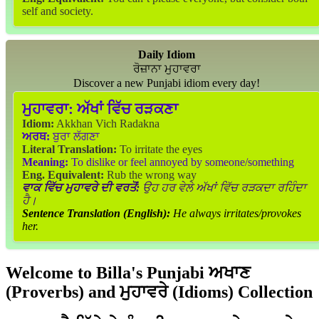
self and society.
Daily Idiom
ਰੋਜ਼ਾਨਾ ਮੁਹਾਵਰਾ
Discover a new Punjabi idiom every day!
ਮੁਹਾਵਰਾ:
ਅੱਖਾਂ ਵਿੱਚ ਰੜਕਣਾ
Idiom:
Akkhan Vich Radakna
ਅਰਥ:
ਬੁਰਾ ਲੱਗਣਾ
Literal Translation:
To irritate the eyes
Meaning:
To dislike or feel annoyed by someone/something
Eng. Equivalent:
Rub the wrong way
ਵਾਕ ਵਿੱਚ ਮੁਹਾਵਰੇ ਦੀ ਵਰਤੋਂ:
ਉਹ ਹਰ ਵੇਲੇ ਅੱਖਾਂ ਵਿੱਚ ਰੜਕਦਾ ਰਹਿੰਦਾ
ਹੈ।
Sentence Translation (English):
He always irritates/provokes
her.
Welcome to Billa's Punjabi ਅਖਾਣ
(Proverbs) and ਮੁਹਾਵਰੇ (Idioms) Collection