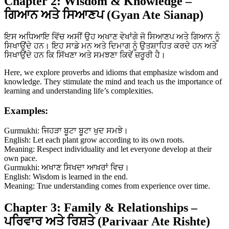
Chapter 2: Wisdom & Knowledge –
ਗਿਆਨ ਅਤੇ ਸਿਆਣਪ (Gyan Ate Sianap)
ਇਸ ਅਧਿਆਇ ਵਿੱਚ ਅਸੀਂ ਉਹ ਅਖਾਣ ਵੇਖਾਂਗੇ ਜੋ ਸਿਆਣਪ ਅਤੇ ਗਿਆਨ ਨੂੰ
ਸਿਖਾਉਂਦੇ ਹਨ। ਇਹ ਸਾਡੇ ਮਨ ਅਤੇ ਦਿਮਾਗ ਨੂੰ ਉਤਸ਼ਾਹਿਤ ਕਰਦੇ ਹਨ ਅਤੇ
ਸਿਖਾਉਂਦੇ ਹਨ ਕਿ ਸਿੱਖਣਾ ਅਤੇ ਸਮਝਣਾ ਕਿਵੇਂ ਜ਼ਰੂਰੀ ਹੈ।
Here, we explore proverbs and idioms that emphasize wisdom and
knowledge. They stimulate the mind and teach us the importance of
learning and understanding life’s complexities.
Examples:
Gurmukhi: ਜਿਹੜਾ ਬੂਟਾ ਬੂਟਾ ਖੁਦ ਸਮਝੇ।
English: Let each plant grow according to its own roots.
Meaning: Respect individuality and let everyone develop at their
own pace.
Gurmukhi: ਅਖਾਣ ਸਿਖਦਾ ਆਖ਼ਰਾਂ ਵਿਚ।
English: Wisdom is learned in the end.
Meaning: True understanding comes from experience over time.
Chapter 3: Family & Relationships –
ਪਰਿਵਾਰ ਅਤੇ ਰਿਸ਼ਤੇ (Parivaar Ate Rishte)