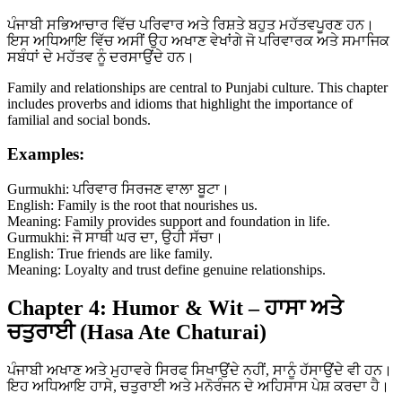
ਪੰਜਾਬੀ ਸਭਿਆਚਾਰ ਵਿੱਚ ਪਰਿਵਾਰ ਅਤੇ ਰਿਸ਼ਤੇ ਬਹੁਤ ਮਹੱਤਵਪੂਰਣ ਹਨ।
ਇਸ ਅਧਿਆਇ ਵਿੱਚ ਅਸੀਂ ਉਹ ਅਖਾਣ ਵੇਖਾਂਗੇ ਜੋ ਪਰਿਵਾਰਕ ਅਤੇ ਸਮਾਜਿਕ
ਸਬੰਧਾਂ ਦੇ ਮਹੱਤਵ ਨੂੰ ਦਰਸਾਉਂਦੇ ਹਨ।
Family and relationships are central to Punjabi culture. This chapter
includes proverbs and idioms that highlight the importance of
familial and social bonds.
Examples:
Gurmukhi: ਪਰਿਵਾਰ ਸਿਰਜਣ ਵਾਲਾ ਬੂਟਾ।
English: Family is the root that nourishes us.
Meaning: Family provides support and foundation in life.
Gurmukhi: ਜੋ ਸਾਥੀ ਘਰ ਦਾ, ਉਹੀ ਸੱਚਾ।
English: True friends are like family.
Meaning: Loyalty and trust define genuine relationships.
Chapter 4: Humor & Wit – ਹਾਸਾ ਅਤੇ
ਚਤੁਰਾਈ (Hasa Ate Chaturai)
ਪੰਜਾਬੀ ਅਖਾਣ ਅਤੇ ਮੁਹਾਵਰੇ ਸਿਰਫ ਸਿਖਾਉਂਦੇ ਨਹੀਂ, ਸਾਨੂੰ ਹੱਸਾਉਂਦੇ ਵੀ ਹਨ।
ਇਹ ਅਧਿਆਇ ਹਾਸੇ, ਚਤੁਰਾਈ ਅਤੇ ਮਨੋਰੰਜਨ ਦੇ ਅਹਿਸਾਸ ਪੇਸ਼ ਕਰਦਾ ਹੈ।