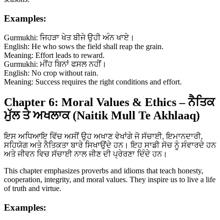
Examples:
Gurmukhi: ਜਿਹੜਾ ਖੇਤ ਬੀਜੇ ਉਹੀ ਅੰਨ ਖਾਏ।
English: He who sows the field shall reap the grain.
Meaning: Effort leads to reward.
Gurmukhi: ਮੀਂਹ ਬਿਨਾਂ ਫਸਲ ਨਹੀਂ।
English: No crop without rain.
Meaning: Success requires the right conditions and effort.
Chapter 6: Moral Values & Ethics – ਨੈਤਿਕ
ਮੁੱਲ ਤੇ ਅਖਲਾਕ (Naitik Mull Te Akhlaaq)
ਇਸ ਅਧਿਆਇ ਵਿੱਚ ਅਸੀਂ ਉਹ ਅਖਾਣ ਵੇਖਾਂਗੇ ਜੋ ਸੱਚਾਈ, ਇਮਾਨਦਾਰੀ,
ਸਹਿਯੋਗ ਅਤੇ ਨੈਤਿਕਤਾ ਬਾਰੇ ਸਿਖਾਉਂਦੇ ਹਨ। ਇਹ ਸਾਡੀ ਸੋਚ ਨੂੰ ਸੰਵਾਰਦੇ ਹਨ
ਅਤੇ ਜੀਵਨ ਵਿਚ ਸੱਚਾਈ ਨਾਲ ਜੀਣ ਦੀ ਪ੍ਰੇਰਣਾ ਦਿੰਦੇ ਹਨ।
This chapter emphasizes proverbs and idioms that teach honesty,
cooperation, integrity, and moral values. They inspire us to live a life
of truth and virtue.
Examples: