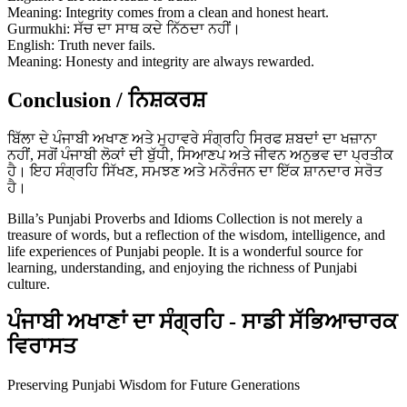
Meaning: Integrity comes from a clean and honest heart.
Gurmukhi: ਸੱਚ ਦਾ ਸਾਥ ਕਦੇ ਨਿੱਠਦਾ ਨਹੀਂ।
English: Truth never fails.
Meaning: Honesty and integrity are always rewarded.
Conclusion / ਨਿਸ਼ਕਰਸ਼
ਬਿੱਲਾ ਦੇ ਪੰਜਾਬੀ ਅਖਾਣ ਅਤੇ ਮੁਹਾਵਰੇ ਸੰਗ੍ਰਹਿ ਸਿਰਫ ਸ਼ਬਦਾਂ ਦਾ ਖਜ਼ਾਨਾ
ਨਹੀਂ, ਸਗੋਂ ਪੰਜਾਬੀ ਲੋਕਾਂ ਦੀ ਬੁੱਧੀ, ਸਿਆਣਪ ਅਤੇ ਜੀਵਨ ਅਨੁਭਵ ਦਾ ਪ੍ਰਤੀਕ
ਹੈ। ਇਹ ਸੰਗ੍ਰਹਿ ਸਿੱਖਣ, ਸਮਝਣ ਅਤੇ ਮਨੋਰੰਜਨ ਦਾ ਇੱਕ ਸ਼ਾਨਦਾਰ ਸਰੋਤ
ਹੈ।
Billa’s Punjabi Proverbs and Idioms Collection is not merely a
treasure of words, but a reflection of the wisdom, intelligence, and
life experiences of Punjabi people. It is a wonderful source for
learning, understanding, and enjoying the richness of Punjabi
culture.
ਪੰਜਾਬੀ ਅਖਾਣਾਂ ਦਾ ਸੰਗ੍ਰਹਿ - ਸਾਡੀ ਸੱਭਿਆਚਾਰਕ
ਵਿਰਾਸਤ
Preserving Punjabi Wisdom for Future Generations