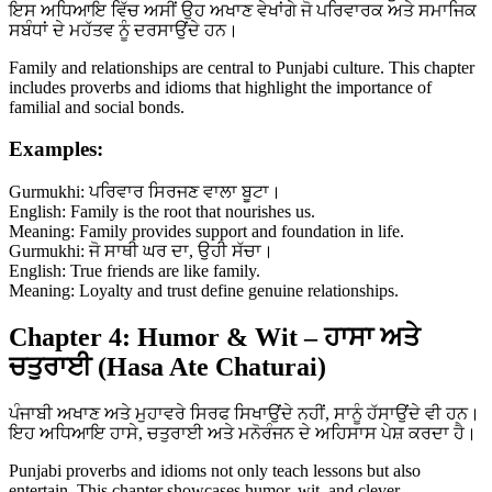
ਇਸ ਅਧਿਆਇ ਵਿੱਚ ਅਸੀਂ ਉਹ ਅਖਾਣ ਵੇਖਾਂਗੇ ਜੋ ਪਰਿਵਾਰਕ ਅਤੇ ਸਮਾਜਿਕ
ਸਬੰਧਾਂ ਦੇ ਮਹੱਤਵ ਨੂੰ ਦਰਸਾਉਂਦੇ ਹਨ।
Family and relationships are central to Punjabi culture. This chapter
includes proverbs and idioms that highlight the importance of
familial and social bonds.
Examples:
Gurmukhi: ਪਰਿਵਾਰ ਸਿਰਜਣ ਵਾਲਾ ਬੂਟਾ।
English: Family is the root that nourishes us.
Meaning: Family provides support and foundation in life.
Gurmukhi: ਜੋ ਸਾਥੀ ਘਰ ਦਾ, ਉਹੀ ਸੱਚਾ।
English: True friends are like family.
Meaning: Loyalty and trust define genuine relationships.
Chapter 4: Humor & Wit – ਹਾਸਾ ਅਤੇ
ਚਤੁਰਾਈ (Hasa Ate Chaturai)
ਪੰਜਾਬੀ ਅਖਾਣ ਅਤੇ ਮੁਹਾਵਰੇ ਸਿਰਫ ਸਿਖਾਉਂਦੇ ਨਹੀਂ, ਸਾਨੂੰ ਹੱਸਾਉਂਦੇ ਵੀ ਹਨ।
ਇਹ ਅਧਿਆਇ ਹਾਸੇ, ਚਤੁਰਾਈ ਅਤੇ ਮਨੋਰੰਜਨ ਦੇ ਅਹਿਸਾਸ ਪੇਸ਼ ਕਰਦਾ ਹੈ।
Punjabi proverbs and idioms not only teach lessons but also
entertain. This chapter showcases humor, wit, and clever