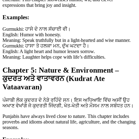
expressions that bring joy and insight.
Examples:
Gurmukhi: ਹਾਸੇ ਦੇ ਨਾਲ ਸੱਚਾਈ ਵੀ।
English: Humor with honesty.
Meaning: Speak truthfully but in a light-hearted and wise manner.
Gurmukhi: ਹਾਸਾ ਤੇ ਹਲਕਾ ਮਨ, ਦੁੱਖ ਘਟਦਾ ਹੈ।
English: A light heart and humor lessen sorrow.
Meaning: Laughter helps cope with life’s difficulties.
Chapter 5: Nature & Environment –
ਕੁਦਰਤ ਅਤੇ ਵਾਤਾਵਰਨ (Kudrat Ate
Vataavaran)
ਪੰਜਾਬੀ ਲੋਕ ਕੁਦਰਤ ਦੇ ਨੇੜੇ ਰਹਿੰਦੇ ਸਨ। ਇਸ ਅਧਿਆਇ ਵਿੱਚ ਅਸੀਂ ਉਹ
ਅਖਾਣ ਵੇਖਾਂਗੇ ਜੋ ਕੁਦਰਤੀ ਜਿੰਦਗੀ, ਖੇਤ-ਖੇਤੀ ਅਤੇ ਮੌਸਮ ਨਾਲ ਸਬੰਧਤ ਹਨ।
Punjabis have always lived close to nature. This chapter includes
proverbs and idioms about natural life, agriculture, and the changing
seasons.