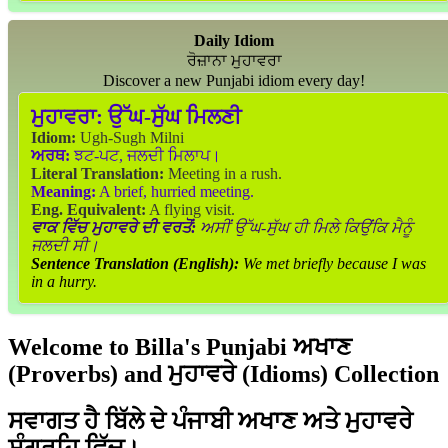
Daily Idiom
ਰੋਜ਼ਾਨਾ ਮੁਹਾਵਰਾ
Discover a new Punjabi idiom every day!
ਮੁਹਾਵਰਾ:
ਉੱਘ-ਸੁੱਘ ਮਿਲਣੀ
Idiom:
Ugh-Sugh Milni
ਅਰਥ:
ਝਟ-ਪਟ, ਜਲਦੀ ਮਿਲਾਪ।
Literal Translation:
Meeting in a rush.
Meaning:
A brief, hurried meeting.
Eng. Equivalent:
A flying visit.
ਵਾਕ ਵਿੱਚ ਮੁਹਾਵਰੇ ਦੀ ਵਰਤੋਂ:
ਅਸੀਂ ਉੱਘ-ਸੁੱਘ ਹੀ ਮਿਲੇ ਕਿਉਂਕਿ ਮੈਨੂੰ
ਜਲਦੀ ਸੀ।
Sentence Translation (English):
We met briefly because I was
in a hurry.
Welcome to Billa's Punjabi ਅਖਾਣ
(Proverbs) and ਮੁਹਾਵਰੇ (Idioms) Collection
ਸਵਾਗਤ ਹੈ ਬਿੱਲੇ ਦੇ ਪੰਜਾਬੀ ਅਖਾਣ ਅਤੇ ਮੁਹਾਵਰੇ
ਸੰਗ੍ਰਹਿ ਵਿੱਚ।