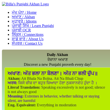
ਮੁੱਖ ਪੰਨਾ / Home
ਅਖਾਣ / Akhan
ਮੁਹਾਵਰੇ / Idioms
ਪੰਜਾਬੀ ਸਿੱਖੋ / Learn Punjabi
ਪੰਜਾਬੀ OCR
ਲਿੰਕਸ / Connections
ਸਾਡੇ ਬਾਰੇ / About Us
ਸੰਪਰਕ / Contact Us
Daily Akhan
ਰੋਜ਼ਾਨਾ ਅਖਾਣ
Discover a new Punjabi proverb every day!
ਅਖਾਣ:
ਅੱਤ ਭਲਾ ਨਾ ਬੋਲਣਾ। ਅੱਤ ਨਾ ਭਲੀ ਚੁੱਪ॥
Akhan:
Att Bhala Na Bolna. Att Na Bhali Chup
ਅਰਥ:
ਕਿਸੇ ਚੀਜ਼ ਦਾ ਬਹੁਤ ਜ਼ਿਆਦਾ ਹੋਣਾ ਨੁਕਸਾਨਦੇਹ ਹੁੰਦਾ ਹੈ ।
Literal Translation:
Speaking excessively is not good; silence
is not always good
Meaning:
Extremes in behavior, whether talking or staying
silent, are harmful
Eng. Equivalent:
Everything in moderation