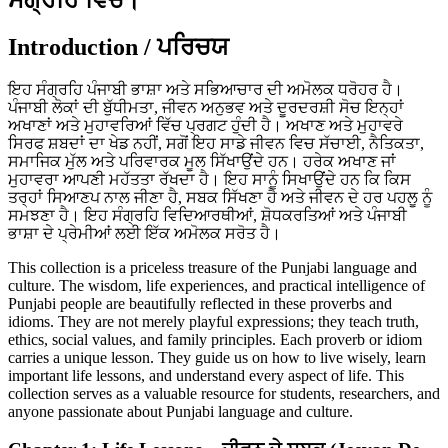
Introduction / ਪਰਿਚਯ
ਇਹ ਸੰਗ੍ਰਹਿ ਪੰਜਾਬੀ ਭਾਸ਼ਾ ਅਤੇ ਸਭਿਆਚਾਰ ਦੀ ਅਮੋਲਕ ਧਰੋਹਰ ਹੈ।
ਪੰਜਾਬੀ ਲੋਕਾਂ ਦੀ ਬੁੱਧੀਮਤਾ, ਜੀਵਨ ਅਨੁਭਵ ਅਤੇ ਦੂਰਦਰਸ਼ੀ ਸੋਚ ਇਨ੍ਹਾਂ
ਅਖਾਣਾਂ ਅਤੇ ਮੁਹਾਵਰਿਆਂ ਵਿੱਚ ਪ੍ਰਗਟ ਹੁੰਦੀ ਹੈ। ਅਖਾਣ ਅਤੇ ਮੁਹਾਵਰੇ
ਸਿਰਫ ਸ਼ਬਦਾਂ ਦਾ ਖੇਡ ਨਹੀਂ, ਸਗੋਂ ਇਹ ਸਾਡੇ ਜੀਵਨ ਵਿਚ ਸੱਚਾਈ, ਨੈਤਿਕਤਾ,
ਸਮਾਜਿਕ ਮੁੱਲ ਅਤੇ ਪਰਿਵਾਰਕ ਮੂਲ ਸਿੱਖਾਉਂਦੇ ਹਨ। ਹਰੇਕ ਅਖਾਣ ਜਾਂ
ਮੁਹਾਵਰਾ ਆਪਣੀ ਮਹੱਤਤਾ ਰੱਖਦਾ ਹੈ। ਇਹ ਸਾਨੂੰ ਸਿਖਾਉਂਦੇ ਹਨ ਕਿ ਕਿਸ
ਤਰ੍ਹਾਂ ਸਿਆਣਪ ਨਾਲ ਜੀਣਾ ਹੈ, ਸਬਕ ਸਿੱਖਣਾ ਹੈ ਅਤੇ ਜੀਵਨ ਦੇ ਹਰ ਪਹਲੂ ਨੂੰ
ਸਮਝਣਾ ਹੈ। ਇਹ ਸੰਗ੍ਰਹਿ ਵਿਦਿਆਰਥੀਆਂ, ਸ਼ੋਧਕਰਤਿਆਂ ਅਤੇ ਪੰਜਾਬੀ
ਭਾਸ਼ਾ ਦੇ ਪ੍ਰੇਮੀਆਂ ਲਈ ਇੱਕ ਅਮੋਲਕ ਸਰੋਤ ਹੈ।
This collection is a priceless treasure of the Punjabi language and
culture. The wisdom, life experiences, and practical intelligence of
Punjabi people are beautifully reflected in these proverbs and
idioms. They are not merely playful expressions; they teach truth,
ethics, social values, and family principles. Each proverb or idiom
carries a unique lesson. They guide us on how to live wisely, learn
important life lessons, and understand every aspect of life. This
collection serves as a valuable resource for students, researchers, and
anyone passionate about Punjabi language and culture.