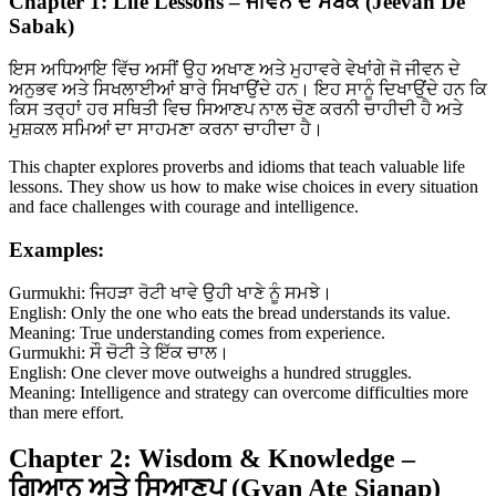
Chapter 1: Life Lessons – ਜੀਵਨ ਦੇ ਸਬਕ (Jeevan De
Sabak)
ਇਸ ਅਧਿਆਇ ਵਿੱਚ ਅਸੀਂ ਉਹ ਅਖਾਣ ਅਤੇ ਮੁਹਾਵਰੇ ਵੇਖਾਂਗੇ ਜੋ ਜੀਵਨ ਦੇ
ਅਨੁਭਵ ਅਤੇ ਸਿਖਲਾਈਆਂ ਬਾਰੇ ਸਿਖਾਉਂਦੇ ਹਨ। ਇਹ ਸਾਨੂੰ ਦਿਖਾਉਂਦੇ ਹਨ ਕਿ
ਕਿਸ ਤਰ੍ਹਾਂ ਹਰ ਸਥਿਤੀ ਵਿਚ ਸਿਆਣਪ ਨਾਲ ਚੋਣ ਕਰਨੀ ਚਾਹੀਦੀ ਹੈ ਅਤੇ
ਮੁਸ਼ਕਲ ਸਮਿਆਂ ਦਾ ਸਾਹਮਣਾ ਕਰਨਾ ਚਾਹੀਦਾ ਹੈ।
This chapter explores proverbs and idioms that teach valuable life
lessons. They show us how to make wise choices in every situation
and face challenges with courage and intelligence.
Examples:
Gurmukhi: ਜਿਹੜਾ ਰੋਟੀ ਖਾਵੇ ਉਹੀ ਖਾਣੇ ਨੂੰ ਸਮਝੇ।
English: Only the one who eats the bread understands its value.
Meaning: True understanding comes from experience.
Gurmukhi: ਸੌ ਚੋਟੀ ਤੇ ਇੱਕ ਚਾਲ।
English: One clever move outweighs a hundred struggles.
Meaning: Intelligence and strategy can overcome difficulties more
than mere effort.
Chapter 2: Wisdom & Knowledge –
ਗਿਆਨ ਅਤੇ ਸਿਆਣਪ (Gyan Ate Sianap)