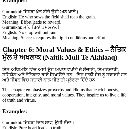
Examples:
Gurmukhi: ਜਿਹੜਾ ਖੇਤ ਬੀਜੇ ਉਹੀ ਅੰਨ ਖਾਏ।
English: He who sows the field shall reap the grain.
Meaning: Effort leads to reward.
Gurmukhi: ਮੀਂਹ ਬਿਨਾਂ ਫਸਲ ਨਹੀਂ।
English: No crop without rain.
Meaning: Success requires the right conditions and effort.
Chapter 6: Moral Values & Ethics – ਨੈਤਿਕ
ਮੁੱਲ ਤੇ ਅਖਲਾਕ (Naitik Mull Te Akhlaaq)
ਇਸ ਅਧਿਆਇ ਵਿੱਚ ਅਸੀਂ ਉਹ ਅਖਾਣ ਵੇਖਾਂਗੇ ਜੋ ਸੱਚਾਈ, ਇਮਾਨਦਾਰੀ,
ਸਹਿਯੋਗ ਅਤੇ ਨੈਤਿਕਤਾ ਬਾਰੇ ਸਿਖਾਉਂਦੇ ਹਨ। ਇਹ ਸਾਡੀ ਸੋਚ ਨੂੰ ਸੰਵਾਰਦੇ ਹਨ
ਅਤੇ ਜੀਵਨ ਵਿਚ ਸੱਚਾਈ ਨਾਲ ਜੀਣ ਦੀ ਪ੍ਰੇਰਣਾ ਦਿੰਦੇ ਹਨ।
This chapter emphasizes proverbs and idioms that teach honesty,
cooperation, integrity, and moral values. They inspire us to live a life
of truth and virtue.
Examples:
Gurmukhi: ਜਿਹੜਾ ਦਿਲ ਸਾਫ, ਉਹੀ ਸੱਚਾ।
English: Pure heart leads to truth.