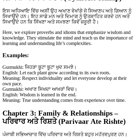
ਇਸ ਅਧਿਆਇ ਵਿੱਚ ਅਸੀਂ ਉਹ ਅਖਾਣ ਵੇਖਾਂਗੇ ਜੋ ਸਿਆਣਪ ਅਤੇ ਗਿਆਨ ਨੂੰ
ਸਿਖਾਉਂਦੇ ਹਨ। ਇਹ ਸਾਡੇ ਮਨ ਅਤੇ ਦਿਮਾਗ ਨੂੰ ਉਤਸ਼ਾਹਿਤ ਕਰਦੇ ਹਨ ਅਤੇ
ਸਿਖਾਉਂਦੇ ਹਨ ਕਿ ਸਿੱਖਣਾ ਅਤੇ ਸਮਝਣਾ ਕਿਵੇਂ ਜ਼ਰੂਰੀ ਹੈ।
Here, we explore proverbs and idioms that emphasize wisdom and
knowledge. They stimulate the mind and teach us the importance of
learning and understanding life’s complexities.
Examples:
Gurmukhi: ਜਿਹੜਾ ਬੂਟਾ ਬੂਟਾ ਖੁਦ ਸਮਝੇ।
English: Let each plant grow according to its own roots.
Meaning: Respect individuality and let everyone develop at their
own pace.
Gurmukhi: ਅਖਾਣ ਸਿਖਦਾ ਆਖ਼ਰਾਂ ਵਿਚ।
English: Wisdom is learned in the end.
Meaning: True understanding comes from experience over time.
Chapter 3: Family & Relationships –
ਪਰਿਵਾਰ ਅਤੇ ਰਿਸ਼ਤੇ (Parivaar Ate Rishte)
ਪੰਜਾਬੀ ਸਭਿਆਚਾਰ ਵਿੱਚ ਪਰਿਵਾਰ ਅਤੇ ਰਿਸ਼ਤੇ ਬਹੁਤ ਮਹੱਤਵਪੂਰਣ ਹਨ।