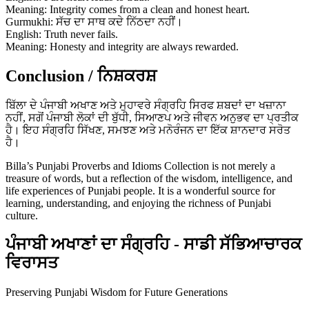
Meaning: Integrity comes from a clean and honest heart.
Gurmukhi: ਸੱਚ ਦਾ ਸਾਥ ਕਦੇ ਨਿੱਠਦਾ ਨਹੀਂ।
English: Truth never fails.
Meaning: Honesty and integrity are always rewarded.
Conclusion / ਨਿਸ਼ਕਰਸ਼
ਬਿੱਲਾ ਦੇ ਪੰਜਾਬੀ ਅਖਾਣ ਅਤੇ ਮੁਹਾਵਰੇ ਸੰਗ੍ਰਹਿ ਸਿਰਫ ਸ਼ਬਦਾਂ ਦਾ ਖਜ਼ਾਨਾ
ਨਹੀਂ, ਸਗੋਂ ਪੰਜਾਬੀ ਲੋਕਾਂ ਦੀ ਬੁੱਧੀ, ਸਿਆਣਪ ਅਤੇ ਜੀਵਨ ਅਨੁਭਵ ਦਾ ਪ੍ਰਤੀਕ
ਹੈ। ਇਹ ਸੰਗ੍ਰਹਿ ਸਿੱਖਣ, ਸਮਝਣ ਅਤੇ ਮਨੋਰੰਜਨ ਦਾ ਇੱਕ ਸ਼ਾਨਦਾਰ ਸਰੋਤ
ਹੈ।
Billa’s Punjabi Proverbs and Idioms Collection is not merely a
treasure of words, but a reflection of the wisdom, intelligence, and
life experiences of Punjabi people. It is a wonderful source for
learning, understanding, and enjoying the richness of Punjabi
culture.
ਪੰਜਾਬੀ ਅਖਾਣਾਂ ਦਾ ਸੰਗ੍ਰਹਿ - ਸਾਡੀ ਸੱਭਿਆਚਾਰਕ
ਵਿਰਾਸਤ
Preserving Punjabi Wisdom for Future Generations