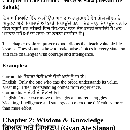
Chapter 1: Life Lessons – ਜੀਵਨ ਦੇ ਸਬਕ (Jeevan De
Sabak)
ਇਸ ਅਧਿਆਇ ਵਿੱਚ ਅਸੀਂ ਉਹ ਅਖਾਣ ਅਤੇ ਮੁਹਾਵਰੇ ਵੇਖਾਂਗੇ ਜੋ ਜੀਵਨ ਦੇ
ਅਨੁਭਵ ਅਤੇ ਸਿਖਲਾਈਆਂ ਬਾਰੇ ਸਿਖਾਉਂਦੇ ਹਨ। ਇਹ ਸਾਨੂੰ ਦਿਖਾਉਂਦੇ ਹਨ ਕਿ
ਕਿਸ ਤਰ੍ਹਾਂ ਹਰ ਸਥਿਤੀ ਵਿਚ ਸਿਆਣਪ ਨਾਲ ਚੋਣ ਕਰਨੀ ਚਾਹੀਦੀ ਹੈ ਅਤੇ
ਮੁਸ਼ਕਲ ਸਮਿਆਂ ਦਾ ਸਾਹਮਣਾ ਕਰਨਾ ਚਾਹੀਦਾ ਹੈ।
This chapter explores proverbs and idioms that teach valuable life
lessons. They show us how to make wise choices in every situation
and face challenges with courage and intelligence.
Examples:
Gurmukhi: ਜਿਹੜਾ ਰੋਟੀ ਖਾਵੇ ਉਹੀ ਖਾਣੇ ਨੂੰ ਸਮਝੇ।
English: Only the one who eats the bread understands its value.
Meaning: True understanding comes from experience.
Gurmukhi: ਸੌ ਚੋਟੀ ਤੇ ਇੱਕ ਚਾਲ।
English: One clever move outweighs a hundred struggles.
Meaning: Intelligence and strategy can overcome difficulties more
than mere effort.
Chapter 2: Wisdom & Knowledge –
ਗਿਆਨ ਅਤੇ ਸਿਆਣਪ (Gyan Ate Sianap)