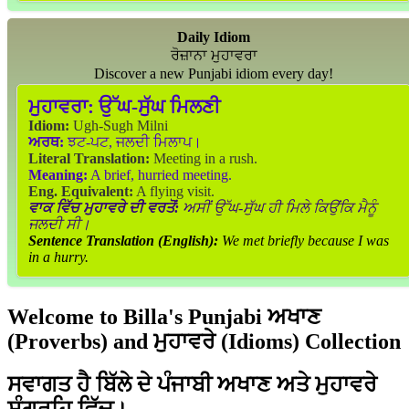
Daily Idiom
ਰੋਜ਼ਾਨਾ ਮੁਹਾਵਰਾ
Discover a new Punjabi idiom every day!
ਮੁਹਾਵਰਾ:
ਉੱਘ-ਸੁੱਘ ਮਿਲਣੀ
Idiom:
Ugh-Sugh Milni
ਅਰਥ:
ਝਟ-ਪਟ, ਜਲਦੀ ਮਿਲਾਪ।
Literal Translation:
Meeting in a rush.
Meaning:
A brief, hurried meeting.
Eng. Equivalent:
A flying visit.
ਵਾਕ ਵਿੱਚ ਮੁਹਾਵਰੇ ਦੀ ਵਰਤੋਂ:
ਅਸੀਂ ਉੱਘ-ਸੁੱਘ ਹੀ ਮਿਲੇ ਕਿਉਂਕਿ ਮੈਨੂੰ
ਜਲਦੀ ਸੀ।
Sentence Translation (English):
We met briefly because I was
in a hurry.
Welcome to Billa's Punjabi ਅਖਾਣ
(Proverbs) and ਮੁਹਾਵਰੇ (Idioms) Collection
ਸਵਾਗਤ ਹੈ ਬਿੱਲੇ ਦੇ ਪੰਜਾਬੀ ਅਖਾਣ ਅਤੇ ਮੁਹਾਵਰੇ
ਸੰਗ੍ਰਹਿ ਵਿੱਚ।