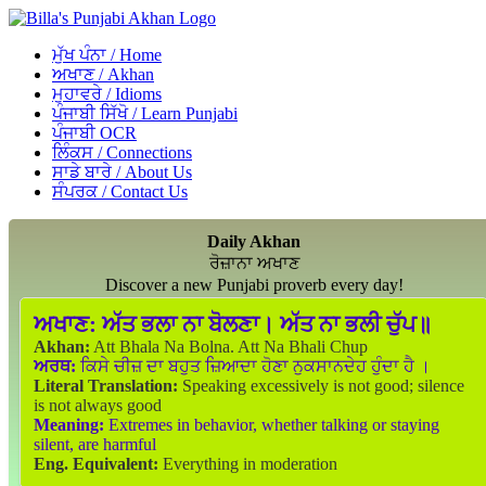
ਮੁੱਖ ਪੰਨਾ / Home
ਅਖਾਣ / Akhan
ਮੁਹਾਵਰੇ / Idioms
ਪੰਜਾਬੀ ਸਿੱਖੋ / Learn Punjabi
ਪੰਜਾਬੀ OCR
ਲਿੰਕਸ / Connections
ਸਾਡੇ ਬਾਰੇ / About Us
ਸੰਪਰਕ / Contact Us
Daily Akhan
ਰੋਜ਼ਾਨਾ ਅਖਾਣ
Discover a new Punjabi proverb every day!
ਅਖਾਣ:
ਅੱਤ ਭਲਾ ਨਾ ਬੋਲਣਾ। ਅੱਤ ਨਾ ਭਲੀ ਚੁੱਪ॥
Akhan:
Att Bhala Na Bolna. Att Na Bhali Chup
ਅਰਥ:
ਕਿਸੇ ਚੀਜ਼ ਦਾ ਬਹੁਤ ਜ਼ਿਆਦਾ ਹੋਣਾ ਨੁਕਸਾਨਦੇਹ ਹੁੰਦਾ ਹੈ ।
Literal Translation:
Speaking excessively is not good; silence
is not always good
Meaning:
Extremes in behavior, whether talking or staying
silent, are harmful
Eng. Equivalent:
Everything in moderation