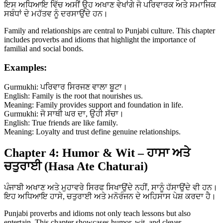
ਇਸ ਅਧਿਆਇ ਵਿੱਚ ਅਸੀਂ ਉਹ ਅਖਾਣ ਵੇਖਾਂਗੇ ਜੋ ਪਰਿਵਾਰਕ ਅਤੇ ਸਮਾਜਿਕ
ਸਬੰਧਾਂ ਦੇ ਮਹੱਤਵ ਨੂੰ ਦਰਸਾਉਂਦੇ ਹਨ।
Family and relationships are central to Punjabi culture. This chapter
includes proverbs and idioms that highlight the importance of
familial and social bonds.
Examples:
Gurmukhi: ਪਰਿਵਾਰ ਸਿਰਜਣ ਵਾਲਾ ਬੂਟਾ।
English: Family is the root that nourishes us.
Meaning: Family provides support and foundation in life.
Gurmukhi: ਜੋ ਸਾਥੀ ਘਰ ਦਾ, ਉਹੀ ਸੱਚਾ।
English: True friends are like family.
Meaning: Loyalty and trust define genuine relationships.
Chapter 4: Humor & Wit – ਹਾਸਾ ਅਤੇ
ਚਤੁਰਾਈ (Hasa Ate Chaturai)
ਪੰਜਾਬੀ ਅਖਾਣ ਅਤੇ ਮੁਹਾਵਰੇ ਸਿਰਫ ਸਿਖਾਉਂਦੇ ਨਹੀਂ, ਸਾਨੂੰ ਹੱਸਾਉਂਦੇ ਵੀ ਹਨ।
ਇਹ ਅਧਿਆਇ ਹਾਸੇ, ਚਤੁਰਾਈ ਅਤੇ ਮਨੋਰੰਜਨ ਦੇ ਅਹਿਸਾਸ ਪੇਸ਼ ਕਰਦਾ ਹੈ।
Punjabi proverbs and idioms not only teach lessons but also
entertain. This chapter showcases humor, wit, and clever