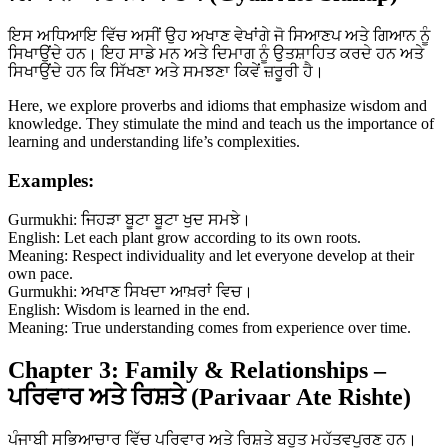
ਇਸ ਅਧਿਆਇ ਵਿੱਚ ਅਸੀਂ ਉਹ ਅਖਾਣ ਵੇਖਾਂਗੇ ਜੋ ਸਿਆਣਪ ਅਤੇ ਗਿਆਨ ਨੂੰ
ਸਿਖਾਉਂਦੇ ਹਨ। ਇਹ ਸਾਡੇ ਮਨ ਅਤੇ ਦਿਮਾਗ ਨੂੰ ਉਤਸ਼ਾਹਿਤ ਕਰਦੇ ਹਨ ਅਤੇ
ਸਿਖਾਉਂਦੇ ਹਨ ਕਿ ਸਿੱਖਣਾ ਅਤੇ ਸਮਝਣਾ ਕਿਵੇਂ ਜ਼ਰੂਰੀ ਹੈ।
Here, we explore proverbs and idioms that emphasize wisdom and
knowledge. They stimulate the mind and teach us the importance of
learning and understanding life’s complexities.
Examples:
Gurmukhi: ਜਿਹੜਾ ਬੂਟਾ ਬੂਟਾ ਖੁਦ ਸਮਝੇ।
English: Let each plant grow according to its own roots.
Meaning: Respect individuality and let everyone develop at their
own pace.
Gurmukhi: ਅਖਾਣ ਸਿਖਦਾ ਆਖ਼ਰਾਂ ਵਿਚ।
English: Wisdom is learned in the end.
Meaning: True understanding comes from experience over time.
Chapter 3: Family & Relationships –
ਪਰਿਵਾਰ ਅਤੇ ਰਿਸ਼ਤੇ (Parivaar Ate Rishte)
ਪੰਜਾਬੀ ਸਭਿਆਚਾਰ ਵਿੱਚ ਪਰਿਵਾਰ ਅਤੇ ਰਿਸ਼ਤੇ ਬਹੁਤ ਮਹੱਤਵਪੂਰਣ ਹਨ।