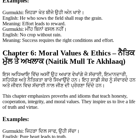
Examples:
Gurmukhi: ਜਿਹੜਾ ਖੇਤ ਬੀਜੇ ਉਹੀ ਅੰਨ ਖਾਏ।
English: He who sows the field shall reap the grain.
Meaning: Effort leads to reward.
Gurmukhi: ਮੀਂਹ ਬਿਨਾਂ ਫਸਲ ਨਹੀਂ।
English: No crop without rain.
Meaning: Success requires the right conditions and effort.
Chapter 6: Moral Values & Ethics – ਨੈਤਿਕ
ਮੁੱਲ ਤੇ ਅਖਲਾਕ (Naitik Mull Te Akhlaaq)
ਇਸ ਅਧਿਆਇ ਵਿੱਚ ਅਸੀਂ ਉਹ ਅਖਾਣ ਵੇਖਾਂਗੇ ਜੋ ਸੱਚਾਈ, ਇਮਾਨਦਾਰੀ,
ਸਹਿਯੋਗ ਅਤੇ ਨੈਤਿਕਤਾ ਬਾਰੇ ਸਿਖਾਉਂਦੇ ਹਨ। ਇਹ ਸਾਡੀ ਸੋਚ ਨੂੰ ਸੰਵਾਰਦੇ ਹਨ
ਅਤੇ ਜੀਵਨ ਵਿਚ ਸੱਚਾਈ ਨਾਲ ਜੀਣ ਦੀ ਪ੍ਰੇਰਣਾ ਦਿੰਦੇ ਹਨ।
This chapter emphasizes proverbs and idioms that teach honesty,
cooperation, integrity, and moral values. They inspire us to live a life
of truth and virtue.
Examples:
Gurmukhi: ਜਿਹੜਾ ਦਿਲ ਸਾਫ, ਉਹੀ ਸੱਚਾ।
English: Pure heart leads to truth.