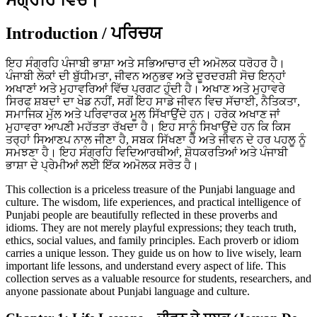
Introduction / ਪਰਿਚਯ
ਇਹ ਸੰਗ੍ਰਹਿ ਪੰਜਾਬੀ ਭਾਸ਼ਾ ਅਤੇ ਸਭਿਆਚਾਰ ਦੀ ਅਮੋਲਕ ਧਰੋਹਰ ਹੈ।
ਪੰਜਾਬੀ ਲੋਕਾਂ ਦੀ ਬੁੱਧੀਮਤਾ, ਜੀਵਨ ਅਨੁਭਵ ਅਤੇ ਦੂਰਦਰਸ਼ੀ ਸੋਚ ਇਨ੍ਹਾਂ
ਅਖਾਣਾਂ ਅਤੇ ਮੁਹਾਵਰਿਆਂ ਵਿੱਚ ਪ੍ਰਗਟ ਹੁੰਦੀ ਹੈ। ਅਖਾਣ ਅਤੇ ਮੁਹਾਵਰੇ
ਸਿਰਫ ਸ਼ਬਦਾਂ ਦਾ ਖੇਡ ਨਹੀਂ, ਸਗੋਂ ਇਹ ਸਾਡੇ ਜੀਵਨ ਵਿਚ ਸੱਚਾਈ, ਨੈਤਿਕਤਾ,
ਸਮਾਜਿਕ ਮੁੱਲ ਅਤੇ ਪਰਿਵਾਰਕ ਮੂਲ ਸਿੱਖਾਉਂਦੇ ਹਨ। ਹਰੇਕ ਅਖਾਣ ਜਾਂ
ਮੁਹਾਵਰਾ ਆਪਣੀ ਮਹੱਤਤਾ ਰੱਖਦਾ ਹੈ। ਇਹ ਸਾਨੂੰ ਸਿਖਾਉਂਦੇ ਹਨ ਕਿ ਕਿਸ
ਤਰ੍ਹਾਂ ਸਿਆਣਪ ਨਾਲ ਜੀਣਾ ਹੈ, ਸਬਕ ਸਿੱਖਣਾ ਹੈ ਅਤੇ ਜੀਵਨ ਦੇ ਹਰ ਪਹਲੂ ਨੂੰ
ਸਮਝਣਾ ਹੈ। ਇਹ ਸੰਗ੍ਰਹਿ ਵਿਦਿਆਰਥੀਆਂ, ਸ਼ੋਧਕਰਤਿਆਂ ਅਤੇ ਪੰਜਾਬੀ
ਭਾਸ਼ਾ ਦੇ ਪ੍ਰੇਮੀਆਂ ਲਈ ਇੱਕ ਅਮੋਲਕ ਸਰੋਤ ਹੈ।
This collection is a priceless treasure of the Punjabi language and
culture. The wisdom, life experiences, and practical intelligence of
Punjabi people are beautifully reflected in these proverbs and
idioms. They are not merely playful expressions; they teach truth,
ethics, social values, and family principles. Each proverb or idiom
carries a unique lesson. They guide us on how to live wisely, learn
important life lessons, and understand every aspect of life. This
collection serves as a valuable resource for students, researchers, and
anyone passionate about Punjabi language and culture.