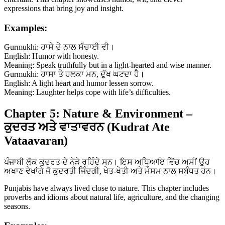
expressions that bring joy and insight.
Examples:
Gurmukhi: ਹਾਸੇ ਦੇ ਨਾਲ ਸੱਚਾਈ ਵੀ।
English: Humor with honesty.
Meaning: Speak truthfully but in a light-hearted and wise manner.
Gurmukhi: ਹਾਸਾ ਤੇ ਹਲਕਾ ਮਨ, ਦੁੱਖ ਘਟਦਾ ਹੈ।
English: A light heart and humor lessen sorrow.
Meaning: Laughter helps cope with life’s difficulties.
Chapter 5: Nature & Environment –
ਕੁਦਰਤ ਅਤੇ ਵਾਤਾਵਰਨ (Kudrat Ate
Vataavaran)
ਪੰਜਾਬੀ ਲੋਕ ਕੁਦਰਤ ਦੇ ਨੇੜੇ ਰਹਿੰਦੇ ਸਨ। ਇਸ ਅਧਿਆਇ ਵਿੱਚ ਅਸੀਂ ਉਹ
ਅਖਾਣ ਵੇਖਾਂਗੇ ਜੋ ਕੁਦਰਤੀ ਜਿੰਦਗੀ, ਖੇਤ-ਖੇਤੀ ਅਤੇ ਮੌਸਮ ਨਾਲ ਸਬੰਧਤ ਹਨ।
Punjabis have always lived close to nature. This chapter includes
proverbs and idioms about natural life, agriculture, and the changing
seasons.