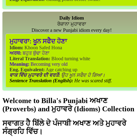
Daily Idiom
ਰੋਜ਼ਾਨਾ ਮੁਹਾਵਰਾ
Discover a new Punjabi idiom every day!
ਮੁਹਾਵਰਾ:
ਖੂਨ ਸਫੈਦ ਹੋਣਾ
Idiom:
Khoon Safed Hona
ਅਰਥ:
ਬਹੁਤ ਬੁੱਢਾ ਹੋਣਾ
Literal Translation:
Blood turning white
Meaning:
Becoming very old
Eng. Equivalent:
Age catching up
ਵਾਕ ਵਿੱਚ ਮੁਹਾਵਰੇ ਦੀ ਵਰਤੋਂ:
ਉਹ ਖੂਨ ਸਫੈਦ ਹੋ ਗਿਆ।
Sentence Translation (English):
He was scared stiff.
Welcome to Billa's Punjabi ਅਖਾਣ
(Proverbs) and ਮੁਹਾਵਰੇ (Idioms) Collection
ਸਵਾਗਤ ਹੈ ਬਿੱਲੇ ਦੇ ਪੰਜਾਬੀ ਅਖਾਣ ਅਤੇ ਮੁਹਾਵਰੇ
ਸੰਗ੍ਰਹਿ ਵਿੱਚ।