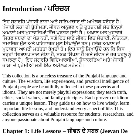
Introduction / ਪਰਿਚਯ
ਇਹ ਸੰਗ੍ਰਹਿ ਪੰਜਾਬੀ ਭਾਸ਼ਾ ਅਤੇ ਸਭਿਆਚਾਰ ਦੀ ਅਮੋਲਕ ਧਰੋਹਰ ਹੈ।
ਪੰਜਾਬੀ ਲੋਕਾਂ ਦੀ ਬੁੱਧੀਮਤਾ, ਜੀਵਨ ਅਨੁਭਵ ਅਤੇ ਦੂਰਦਰਸ਼ੀ ਸੋਚ ਇਨ੍ਹਾਂ
ਅਖਾਣਾਂ ਅਤੇ ਮੁਹਾਵਰਿਆਂ ਵਿੱਚ ਪ੍ਰਗਟ ਹੁੰਦੀ ਹੈ। ਅਖਾਣ ਅਤੇ ਮੁਹਾਵਰੇ
ਸਿਰਫ ਸ਼ਬਦਾਂ ਦਾ ਖੇਡ ਨਹੀਂ, ਸਗੋਂ ਇਹ ਸਾਡੇ ਜੀਵਨ ਵਿਚ ਸੱਚਾਈ, ਨੈਤਿਕਤਾ,
ਸਮਾਜਿਕ ਮੁੱਲ ਅਤੇ ਪਰਿਵਾਰਕ ਮੂਲ ਸਿੱਖਾਉਂਦੇ ਹਨ। ਹਰੇਕ ਅਖਾਣ ਜਾਂ
ਮੁਹਾਵਰਾ ਆਪਣੀ ਮਹੱਤਤਾ ਰੱਖਦਾ ਹੈ। ਇਹ ਸਾਨੂੰ ਸਿਖਾਉਂਦੇ ਹਨ ਕਿ ਕਿਸ
ਤਰ੍ਹਾਂ ਸਿਆਣਪ ਨਾਲ ਜੀਣਾ ਹੈ, ਸਬਕ ਸਿੱਖਣਾ ਹੈ ਅਤੇ ਜੀਵਨ ਦੇ ਹਰ ਪਹਲੂ ਨੂੰ
ਸਮਝਣਾ ਹੈ। ਇਹ ਸੰਗ੍ਰਹਿ ਵਿਦਿਆਰਥੀਆਂ, ਸ਼ੋਧਕਰਤਿਆਂ ਅਤੇ ਪੰਜਾਬੀ
ਭਾਸ਼ਾ ਦੇ ਪ੍ਰੇਮੀਆਂ ਲਈ ਇੱਕ ਅਮੋਲਕ ਸਰੋਤ ਹੈ।
This collection is a priceless treasure of the Punjabi language and
culture. The wisdom, life experiences, and practical intelligence of
Punjabi people are beautifully reflected in these proverbs and
idioms. They are not merely playful expressions; they teach truth,
ethics, social values, and family principles. Each proverb or idiom
carries a unique lesson. They guide us on how to live wisely, learn
important life lessons, and understand every aspect of life. This
collection serves as a valuable resource for students, researchers, and
anyone passionate about Punjabi language and culture.
Chapter 1: Life Lessons – ਜੀਵਨ ਦੇ ਸਬਕ (Jeevan De