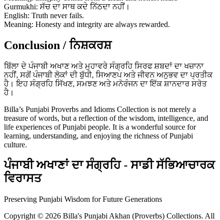
Gurmukhi: ਸੱਚ ਦਾ ਸਾਥ ਕਦੇ ਨਿੱਠਦਾ ਨਹੀਂ।
English: Truth never fails.
Meaning: Honesty and integrity are always rewarded.
Conclusion / ਨਿਸ਼ਕਰਸ਼
ਬਿੱਲਾ ਦੇ ਪੰਜਾਬੀ ਅਖਾਣ ਅਤੇ ਮੁਹਾਵਰੇ ਸੰਗ੍ਰਹਿ ਸਿਰਫ ਸ਼ਬਦਾਂ ਦਾ ਖਜ਼ਾਨਾ
ਨਹੀਂ, ਸਗੋਂ ਪੰਜਾਬੀ ਲੋਕਾਂ ਦੀ ਬੁੱਧੀ, ਸਿਆਣਪ ਅਤੇ ਜੀਵਨ ਅਨੁਭਵ ਦਾ ਪ੍ਰਤੀਕ
ਹੈ। ਇਹ ਸੰਗ੍ਰਹਿ ਸਿੱਖਣ, ਸਮਝਣ ਅਤੇ ਮਨੋਰੰਜਨ ਦਾ ਇੱਕ ਸ਼ਾਨਦਾਰ ਸਰੋਤ
ਹੈ।
Billa’s Punjabi Proverbs and Idioms Collection is not merely a
treasure of words, but a reflection of the wisdom, intelligence, and
life experiences of Punjabi people. It is a wonderful source for
learning, understanding, and enjoying the richness of Punjabi
culture.
ਪੰਜਾਬੀ ਅਖਾਣਾਂ ਦਾ ਸੰਗ੍ਰਹਿ - ਸਾਡੀ ਸੱਭਿਆਚਾਰਕ
ਵਿਰਾਸਤ
Preserving Punjabi Wisdom for Future Generations
Copyright © 2026 Billa's Punjabi Akhan (Proverbs) Collections. All