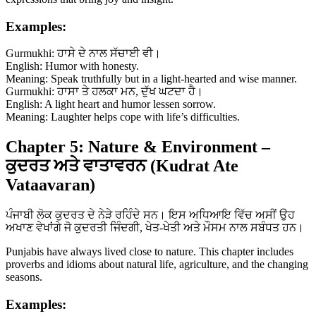
Examples:
Gurmukhi: ਹਾਸੇ ਦੇ ਨਾਲ ਸੱਚਾਈ ਵੀ।
English: Humor with honesty.
Meaning: Speak truthfully but in a light-hearted and wise manner.
Gurmukhi: ਹਾਸਾ ਤੇ ਹਲਕਾ ਮਨ, ਦੁੱਖ ਘਟਦਾ ਹੈ।
English: A light heart and humor lessen sorrow.
Meaning: Laughter helps cope with life’s difficulties.
Chapter 5: Nature & Environment –
ਕੁਦਰਤ ਅਤੇ ਵਾਤਾਵਰਨ (Kudrat Ate
Vataavaran)
ਪੰਜਾਬੀ ਲੋਕ ਕੁਦਰਤ ਦੇ ਨੇੜੇ ਰਹਿੰਦੇ ਸਨ। ਇਸ ਅਧਿਆਇ ਵਿੱਚ ਅਸੀਂ ਉਹ
ਅਖਾਣ ਵੇਖਾਂਗੇ ਜੋ ਕੁਦਰਤੀ ਜਿੰਦਗੀ, ਖੇਤ-ਖੇਤੀ ਅਤੇ ਮੌਸਮ ਨਾਲ ਸਬੰਧਤ ਹਨ।
Punjabis have always lived close to nature. This chapter includes
proverbs and idioms about natural life, agriculture, and the changing
seasons.
Examples: