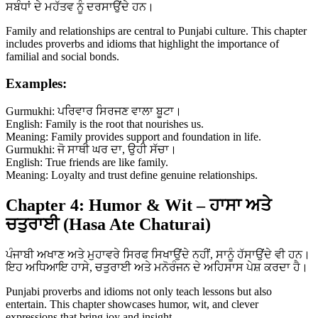
ਸਬੰਧਾਂ ਦੇ ਮਹੱਤਵ ਨੂੰ ਦਰਸਾਉਂਦੇ ਹਨ।
Family and relationships are central to Punjabi culture. This chapter
includes proverbs and idioms that highlight the importance of
familial and social bonds.
Examples:
Gurmukhi: ਪਰਿਵਾਰ ਸਿਰਜਣ ਵਾਲਾ ਬੂਟਾ।
English: Family is the root that nourishes us.
Meaning: Family provides support and foundation in life.
Gurmukhi: ਜੋ ਸਾਥੀ ਘਰ ਦਾ, ਉਹੀ ਸੱਚਾ।
English: True friends are like family.
Meaning: Loyalty and trust define genuine relationships.
Chapter 4: Humor & Wit – ਹਾਸਾ ਅਤੇ
ਚਤੁਰਾਈ (Hasa Ate Chaturai)
ਪੰਜਾਬੀ ਅਖਾਣ ਅਤੇ ਮੁਹਾਵਰੇ ਸਿਰਫ ਸਿਖਾਉਂਦੇ ਨਹੀਂ, ਸਾਨੂੰ ਹੱਸਾਉਂਦੇ ਵੀ ਹਨ।
ਇਹ ਅਧਿਆਇ ਹਾਸੇ, ਚਤੁਰਾਈ ਅਤੇ ਮਨੋਰੰਜਨ ਦੇ ਅਹਿਸਾਸ ਪੇਸ਼ ਕਰਦਾ ਹੈ।
Punjabi proverbs and idioms not only teach lessons but also
entertain. This chapter showcases humor, wit, and clever
expressions that bring joy and insight.