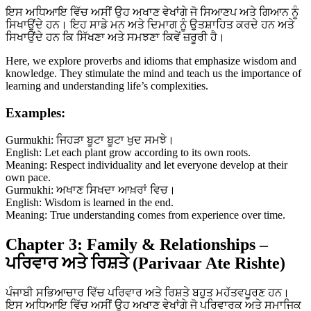
ਇਸ ਅਧਿਆਇ ਵਿੱਚ ਅਸੀਂ ਉਹ ਅਖਾਣ ਵੇਖਾਂਗੇ ਜੋ ਸਿਆਣਪ ਅਤੇ ਗਿਆਨ ਨੂੰ
ਸਿਖਾਉਂਦੇ ਹਨ। ਇਹ ਸਾਡੇ ਮਨ ਅਤੇ ਦਿਮਾਗ ਨੂੰ ਉਤਸ਼ਾਹਿਤ ਕਰਦੇ ਹਨ ਅਤੇ
ਸਿਖਾਉਂਦੇ ਹਨ ਕਿ ਸਿੱਖਣਾ ਅਤੇ ਸਮਝਣਾ ਕਿਵੇਂ ਜ਼ਰੂਰੀ ਹੈ।
Here, we explore proverbs and idioms that emphasize wisdom and
knowledge. They stimulate the mind and teach us the importance of
learning and understanding life’s complexities.
Examples:
Gurmukhi: ਜਿਹੜਾ ਬੂਟਾ ਬੂਟਾ ਖੁਦ ਸਮਝੇ।
English: Let each plant grow according to its own roots.
Meaning: Respect individuality and let everyone develop at their
own pace.
Gurmukhi: ਅਖਾਣ ਸਿਖਦਾ ਆਖ਼ਰਾਂ ਵਿਚ।
English: Wisdom is learned in the end.
Meaning: True understanding comes from experience over time.
Chapter 3: Family & Relationships –
ਪਰਿਵਾਰ ਅਤੇ ਰਿਸ਼ਤੇ (Parivaar Ate Rishte)
ਪੰਜਾਬੀ ਸਭਿਆਚਾਰ ਵਿੱਚ ਪਰਿਵਾਰ ਅਤੇ ਰਿਸ਼ਤੇ ਬਹੁਤ ਮਹੱਤਵਪੂਰਣ ਹਨ।
ਇਸ ਅਧਿਆਇ ਵਿੱਚ ਅਸੀਂ ਉਹ ਅਖਾਣ ਵੇਖਾਂਗੇ ਜੋ ਪਰਿਵਾਰਕ ਅਤੇ ਸਮਾਜਿਕ