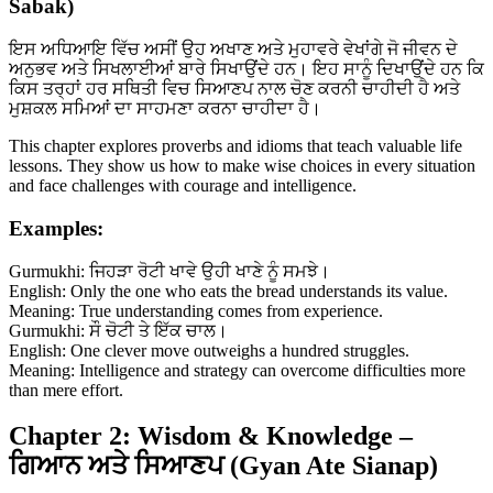
Sabak)
ਇਸ ਅਧਿਆਇ ਵਿੱਚ ਅਸੀਂ ਉਹ ਅਖਾਣ ਅਤੇ ਮੁਹਾਵਰੇ ਵੇਖਾਂਗੇ ਜੋ ਜੀਵਨ ਦੇ
ਅਨੁਭਵ ਅਤੇ ਸਿਖਲਾਈਆਂ ਬਾਰੇ ਸਿਖਾਉਂਦੇ ਹਨ। ਇਹ ਸਾਨੂੰ ਦਿਖਾਉਂਦੇ ਹਨ ਕਿ
ਕਿਸ ਤਰ੍ਹਾਂ ਹਰ ਸਥਿਤੀ ਵਿਚ ਸਿਆਣਪ ਨਾਲ ਚੋਣ ਕਰਨੀ ਚਾਹੀਦੀ ਹੈ ਅਤੇ
ਮੁਸ਼ਕਲ ਸਮਿਆਂ ਦਾ ਸਾਹਮਣਾ ਕਰਨਾ ਚਾਹੀਦਾ ਹੈ।
This chapter explores proverbs and idioms that teach valuable life
lessons. They show us how to make wise choices in every situation
and face challenges with courage and intelligence.
Examples:
Gurmukhi: ਜਿਹੜਾ ਰੋਟੀ ਖਾਵੇ ਉਹੀ ਖਾਣੇ ਨੂੰ ਸਮਝੇ।
English: Only the one who eats the bread understands its value.
Meaning: True understanding comes from experience.
Gurmukhi: ਸੌ ਚੋਟੀ ਤੇ ਇੱਕ ਚਾਲ।
English: One clever move outweighs a hundred struggles.
Meaning: Intelligence and strategy can overcome difficulties more
than mere effort.
Chapter 2: Wisdom & Knowledge –
ਗਿਆਨ ਅਤੇ ਸਿਆਣਪ (Gyan Ate Sianap)