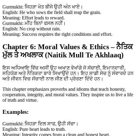
Gurmukhi: ਜਿਹੜਾ ਖੇਤ ਬੀਜੇ ਉਹੀ ਅੰਨ ਖਾਏ।
English: He who sows the field shall reap the grain.
Meaning: Effort leads to reward.
Gurmukhi: ਮੀਂਹ ਬਿਨਾਂ ਫਸਲ ਨਹੀਂ।
English: No crop without rain.
Meaning: Success requires the right conditions and effort.
Chapter 6: Moral Values & Ethics – ਨੈਤਿਕ
ਮੁੱਲ ਤੇ ਅਖਲਾਕ (Naitik Mull Te Akhlaaq)
ਇਸ ਅਧਿਆਇ ਵਿੱਚ ਅਸੀਂ ਉਹ ਅਖਾਣ ਵੇਖਾਂਗੇ ਜੋ ਸੱਚਾਈ, ਇਮਾਨਦਾਰੀ,
ਸਹਿਯੋਗ ਅਤੇ ਨੈਤਿਕਤਾ ਬਾਰੇ ਸਿਖਾਉਂਦੇ ਹਨ। ਇਹ ਸਾਡੀ ਸੋਚ ਨੂੰ ਸੰਵਾਰਦੇ ਹਨ
ਅਤੇ ਜੀਵਨ ਵਿਚ ਸੱਚਾਈ ਨਾਲ ਜੀਣ ਦੀ ਪ੍ਰੇਰਣਾ ਦਿੰਦੇ ਹਨ।
This chapter emphasizes proverbs and idioms that teach honesty,
cooperation, integrity, and moral values. They inspire us to live a life
of truth and virtue.
Examples:
Gurmukhi: ਜਿਹੜਾ ਦਿਲ ਸਾਫ, ਉਹੀ ਸੱਚਾ।
English: Pure heart leads to truth.
Meaning: Integrity comes from a clean and honest heart.