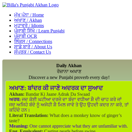
ਮੁੱਖ ਪੰਨਾ / Home
ਅਖਾਣ / Akhan
ਮੁਹਾਵਰੇ / Idioms
ਪੰਜਾਬੀ ਸਿੱਖੋ / Learn Punjabi
ਪੰਜਾਬੀ OCR
ਲਿੰਕਸ / Connections
ਸਾਡੇ ਬਾਰੇ / About Us
ਸੰਪਰਕ / Contact Us
Daily Akhan
ਰੋਜ਼ਾਨਾ ਅਖਾਣ
Discover a new Punjabi proverb every day!
ਅਖਾਣ:
ਬਾਂਦਰ ਕੀ ਜਾਣੇ ਅਦਰਕ ਦਾ ਸੁਆਦ
Akhan:
Bandar Ki Jaane Adrak Da Swaad
ਅਰਥ:
ਜਦ ਕੋਈ ਘਟੀਆ ਦਰਜੇ ਦਾ ਬੰਦਾ ਵਧੀਆ ਸ਼ੈ ਦੀ ਚਾਹ ਕਰੇ ਜਾਂ
ਜਦ ਅਜਿਹੇ ਬੰਦੇ ਨੂੰ ਅਜੇਹੀ ਸ਼ੈ ਮਿਲ ਜਾਵੇ ਤੇ ਉਹ ਉਹਦੀ ਕਦਰ ਨਾ ਕਰੇ, ਤਾਂ
ਕਹਿੰਦੇ ਹਨ।
Literal Translation:
What does a monkey know of ginger’s
taste?
Meaning:
One cannot appreciate what they are unfamiliar with.
Eng. Equivalent:
Casting pearls before swine.