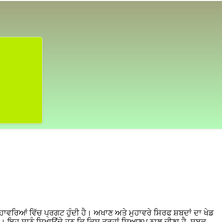
ਹਾਵਰਿਆਂ ਵਿੱਚ ਪ੍ਰਗਟ ਹੁੰਦੀ ਹੈ। ਅਖਾਣ ਅਤੇ ਮੁਹਾਵਰੇ ਸਿਰਫ ਸ਼ਬਦਾਂ ਦਾ ਖੇਡ
ੈ। ਇਹ ਸਾਨੂੰ ਸਿਖਾਉਂਦੇ ਹਨ ਕਿ ਕਿਸ ਤਰ੍ਹਾਂ ਸਿਆਣਪ ਨਾਲ ਜੀਣਾ ਹੈ, ਸਬਕ