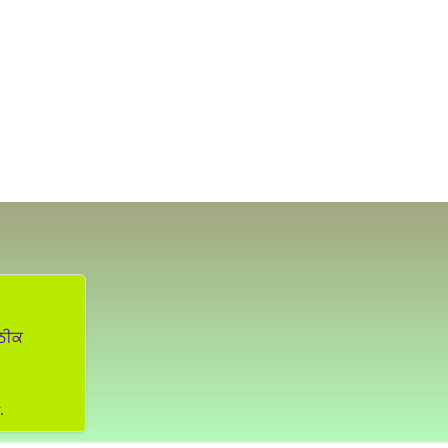
 ਠੀਕ
.