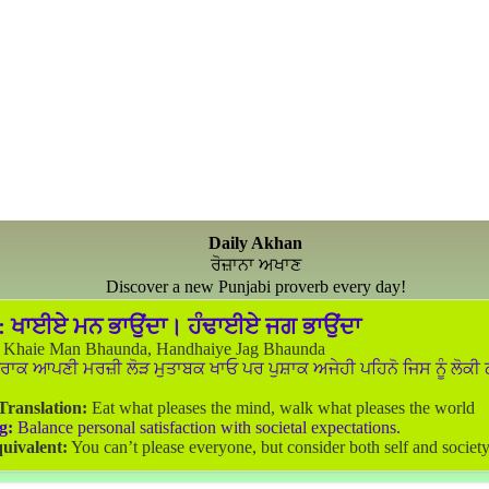
Daily Akhan
ਰੋਜ਼ਾਨਾ ਅਖਾਣ
Discover a new Punjabi proverb every day!
:
ਖਾਈਏ ਮਨ ਭਾਉਂਦਾ। ਹੰਢਾਈਏ ਜਗ ਭਾਉਂਦਾ
Khaie Man Bhaunda, Handhaiye Jag Bhaunda
ਰਾਕ ਆਪਣੀ ਮਰਜ਼ੀ ਲੋੜ ਮੁਤਾਬਕ ਖਾਓ ਪਰ ਪੁਸ਼ਾਕ ਅਜੇਹੀ ਪਹਿਨੋ ਜਿਸ ਨੂੰ ਲੋਕੀ
 Translation:
Eat what pleases the mind, walk what pleases the world
g:
Balance personal satisfaction with societal expectations.
uivalent:
You can’t please everyone, but consider both self and society