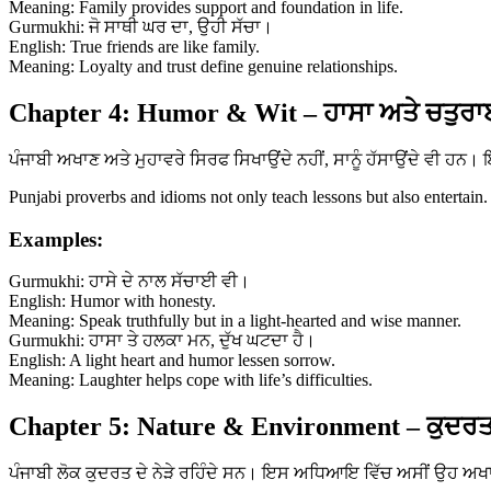
Meaning: Family provides support and foundation in life.
Gurmukhi: ਜੋ ਸਾਥੀ ਘਰ ਦਾ, ਉਹੀ ਸੱਚਾ।
English: True friends are like family.
Meaning: Loyalty and trust define genuine relationships.
Chapter 4: Humor & Wit – ਹਾਸਾ ਅਤੇ ਚਤੁਰਾ
ਪੰਜਾਬੀ ਅਖਾਣ ਅਤੇ ਮੁਹਾਵਰੇ ਸਿਰਫ ਸਿਖਾਉਂਦੇ ਨਹੀਂ, ਸਾਨੂੰ ਹੱਸਾਉਂਦੇ ਵੀ ਹ
Punjabi proverbs and idioms not only teach lessons but also entertain.
Examples:
Gurmukhi: ਹਾਸੇ ਦੇ ਨਾਲ ਸੱਚਾਈ ਵੀ।
English: Humor with honesty.
Meaning: Speak truthfully but in a light-hearted and wise manner.
Gurmukhi: ਹਾਸਾ ਤੇ ਹਲਕਾ ਮਨ, ਦੁੱਖ ਘਟਦਾ ਹੈ।
English: A light heart and humor lessen sorrow.
Meaning: Laughter helps cope with life’s difficulties.
Chapter 5: Nature & Environment – ਕੁਦਰਤ
ਪੰਜਾਬੀ ਲੋਕ ਕੁਦਰਤ ਦੇ ਨੇੜੇ ਰਹਿੰਦੇ ਸਨ। ਇਸ ਅਧਿਆਇ ਵਿੱਚ ਅਸੀਂ ਉਹ ਅਖਾਣ 