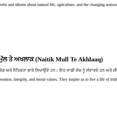
erbs and idioms about natural life, agriculture, and the changing season
ਮੁੱਲ ਤੇ ਅਖਲਾਕ (Naitik Mull Te Akhlaaq)
ਅਤੇ ਨੈਤਿਕਤਾ ਬਾਰੇ ਸਿਖਾਉਂਦੇ ਹਨ। ਇਹ ਸਾਡੀ ਸੋਚ ਨੂੰ ਸੰਵਾਰਦੇ ਹਨ ਅਤੇ ਜੀ
tion, integrity, and moral values. They inspire us to live a life of trut