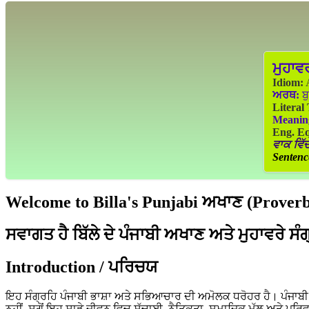
ਮੁਹਾਵ
Idiom:
A
ਅਰਥ:
ਬੁ
Literal
Meanin
Eng. Eq
ਵਾਕ ਵਿੱਚ
Sentenc
Welcome to Billa's Punjabi ਅਖਾਣ (Proverbs
ਸਵਾਗਤ ਹੈ ਬਿੱਲੇ ਦੇ ਪੰਜਾਬੀ ਅਖਾਣ ਅਤੇ ਮੁਹਾਵਰੇ ਸੰ
Introduction / ਪਰਿਚਯ
ਇਹ ਸੰਗ੍ਰਹਿ ਪੰਜਾਬੀ ਭਾਸ਼ਾ ਅਤੇ ਸਭਿਆਚਾਰ ਦੀ ਅਮੋਲਕ ਧਰੋਹਰ ਹੈ। ਪੰਜਾਬੀ ਲੋ
ਨਹੀਂ, ਸਗੋਂ ਇਹ ਸਾਡੇ ਜੀਵਨ ਵਿਚ ਸੱਚਾਈ, ਨੈਤਿਕਤਾ, ਸਮਾਜਿਕ ਮੁੱਲ ਅਤੇ ਪਰਿ