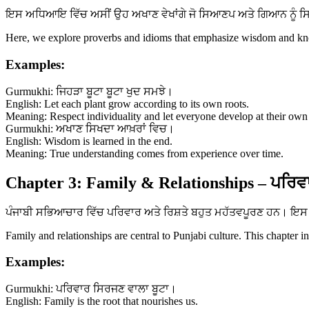
ਇਸ ਅਧਿਆਇ ਵਿੱਚ ਅਸੀਂ ਉਹ ਅਖਾਣ ਵੇਖਾਂਗੇ ਜੋ ਸਿਆਣਪ ਅਤੇ ਗਿਆਨ ਨੂੰ ਸਿਖਾਉ
Here, we explore proverbs and idioms that emphasize wisdom and know
Examples:
Gurmukhi: ਜਿਹੜਾ ਬੂਟਾ ਬੂਟਾ ਖੁਦ ਸਮਝੇ।
English: Let each plant grow according to its own roots.
Meaning: Respect individuality and let everyone develop at their own
Gurmukhi: ਅਖਾਣ ਸਿਖਦਾ ਆਖ਼ਰਾਂ ਵਿਚ।
English: Wisdom is learned in the end.
Meaning: True understanding comes from experience over time.
Chapter 3: Family & Relationships – ਪਰਿਵਾ
ਪੰਜਾਬੀ ਸਭਿਆਚਾਰ ਵਿੱਚ ਪਰਿਵਾਰ ਅਤੇ ਰਿਸ਼ਤੇ ਬਹੁਤ ਮਹੱਤਵਪੂਰਣ ਹਨ। ਇਸ ਅ
Family and relationships are central to Punjabi culture. This chapter i
Examples:
Gurmukhi: ਪਰਿਵਾਰ ਸਿਰਜਣ ਵਾਲਾ ਬੂਟਾ।
English: Family is the root that nourishes us.