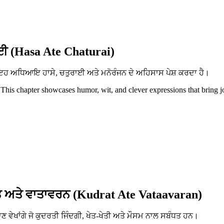
ਈ (Hasa Ate Chaturai)
ਨ। ਇਹ ਅਧਿਆਇ ਹਾਸੇ, ਚਤੁਰਾਈ ਅਤੇ ਮਨੋਰੰਜਨ ਦੇ ਅਹਿਸਾਸ ਪੇਸ਼ ਕਰਦਾ ਹੈ।
 This chapter showcases humor, wit, and clever expressions that bring j
 ਅਤੇ ਵਾਤਾਵਰਨ (Kudrat Ate Vataavaran)
ਵੇਖਾਂਗੇ ਜੋ ਕੁਦਰਤੀ ਜਿੰਦਗੀ, ਖੇਤ-ਖੇਤੀ ਅਤੇ ਮੌਸਮ ਨਾਲ ਸਬੰਧਤ ਹਨ।