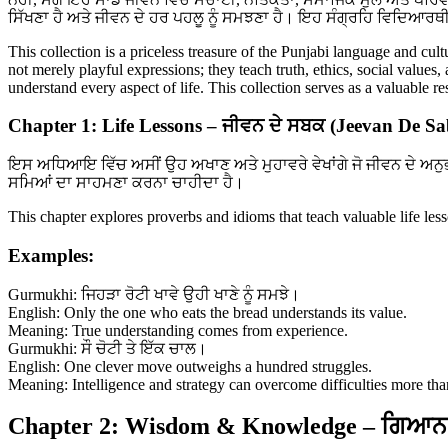
ਸਿੱਖਣਾ ਹੈ ਅਤੇ ਜੀਵਨ ਦੇ ਹਰ ਪਹਲੂ ਨੂੰ ਸਮਝਣਾ ਹੈ। ਇਹ ਸੰਗ੍ਰਹਿ ਵਿਦਿਆਰਥੀ
This collection is a priceless treasure of the Punjabi language and cul
not merely playful expressions; they teach truth, ethics, social values
understand every aspect of life. This collection serves as a valuable 
Chapter 1: Life Lessons – ਜੀਵਨ ਦੇ ਸਬਕ (Jeevan De S
ਇਸ ਅਧਿਆਇ ਵਿੱਚ ਅਸੀਂ ਉਹ ਅਖਾਣ ਅਤੇ ਮੁਹਾਵਰੇ ਵੇਖਾਂਗੇ ਜੋ ਜੀਵਨ ਦੇ ਅਨੁ
ਸਮਿਆਂ ਦਾ ਸਾਹਮਣਾ ਕਰਨਾ ਚਾਹੀਦਾ ਹੈ।
This chapter explores proverbs and idioms that teach valuable life le
Examples:
Gurmukhi: ਜਿਹੜਾ ਰੋਟੀ ਖਾਵੇ ਉਹੀ ਖਾਣੇ ਨੂੰ ਸਮਝੇ।
English: Only the one who eats the bread understands its value.
Meaning: True understanding comes from experience.
Gurmukhi: ਸੌ ਚੋਟੀ ਤੇ ਇੱਕ ਚਾਲ।
English: One clever move outweighs a hundred struggles.
Meaning: Intelligence and strategy can overcome difficulties more tha
Chapter 2: Wisdom & Knowledge – ਗਿਆਨ