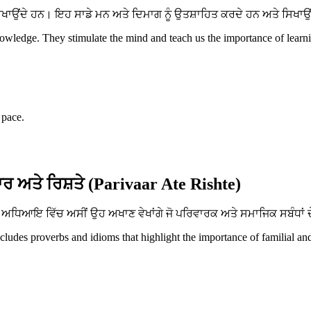
ਂਦੇ ਹਨ। ਇਹ ਸਾਡੇ ਮਨ ਅਤੇ ਦਿਮਾਗ ਨੂੰ ਉਤਸ਼ਾਹਿਤ ਕਰਦੇ ਹਨ ਅਤੇ ਸਿਖਾਉਂਦੇ 
ledge. They stimulate the mind and teach us the importance of learnin
 pace.
ਰ ਅਤੇ ਰਿਸ਼ਤੇ (Parivaar Ate Rishte)
ਧਿਆਇ ਵਿੱਚ ਅਸੀਂ ਉਹ ਅਖਾਣ ਵੇਖਾਂਗੇ ਜੋ ਪਰਿਵਾਰਕ ਅਤੇ ਸਮਾਜਿਕ ਸਬੰਧਾਂ ਦੇ
ncludes proverbs and idioms that highlight the importance of familial an