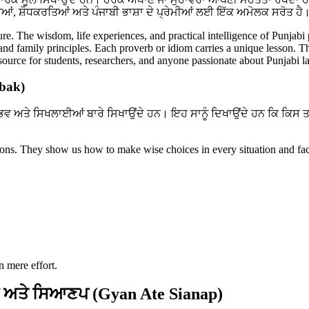
ਆਂ, ਸ਼ੋਧਕਰਤਿਆਂ ਅਤੇ ਪੰਜਾਬੀ ਭਾਸ਼ਾ ਦੇ ਪ੍ਰੇਮੀਆਂ ਲਈ ਇੱਕ ਅਮੋਲਕ ਸਰੋਤ ਹੈ
ture. The wisdom, life experiences, and practical intelligence of Punjabi
, and family principles. Each proverb or idiom carries a unique lesson. T
resource for students, researchers, and anyone passionate about Punjabi 
abak)
ਭਵ ਅਤੇ ਸਿਖਲਾਈਆਂ ਬਾਰੇ ਸਿਖਾਉਂਦੇ ਹਨ। ਇਹ ਸਾਨੂੰ ਦਿਖਾਉਂਦੇ ਹਨ ਕਿ ਕਿਸ 
ssons. They show us how to make wise choices in every situation and fac
n mere effort.
 ਅਤੇ ਸਿਆਣਪ (Gyan Ate Sianap)