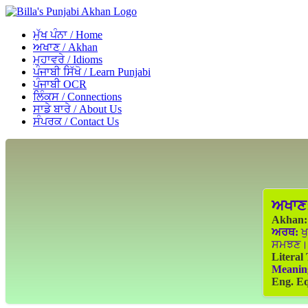
ਮੁੱਖ ਪੰਨਾ / Home
ਅਖਾਣ / Akhan
ਮੁਹਾਵਰੇ / Idioms
ਪੰਜਾਬੀ ਸਿੱਖੋ / Learn Punjabi
ਪੰਜਾਬੀ OCR
ਲਿੰਕਸ / Connections
ਸਾਡੇ ਬਾਰੇ / About Us
ਸੰਪਰਕ / Contact Us
ਅਖਾਣ
Akhan:
ਅਰਥ:
ਖੁ
ਸਮਝਣ।
Literal
Meanin
Eng. Eq