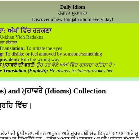
Daily Idiom
ਰੋਜ਼ਾਨਾ ਮੁਹਾਵਰਾ
Discover a new Punjabi idiom every day!
ਰਾ:
ਅੱਖਾਂ ਵਿੱਚ ਰੜਕਣਾ
kkhan Vich Radakna
ਰਾ ਲੱਗਣਾ
 Translation:
To irritate the eyes
g:
To dislike or feel annoyed by someone/something
uivalent:
Rub the wrong way
 ਮੁਹਾਵਰੇ ਦੀ ਵਰਤੋਂ:
ਉਹ ਹਰ ਵੇਲੇ ਅੱਖਾਂ ਵਿੱਚ ਰੜਕਦਾ ਰਹਿੰਦਾ ਹੈ।
e Translation (English):
He always irritates/provokes her.
) and ਮੁਹਾਵਰੇ (Idioms) Collection
ਗ੍ਰਹਿ ਵਿੱਚ।
ਕਾਂ ਦੀ ਬੁੱਧੀਮਤਾ, ਜੀਵਨ ਅਨੁਭਵ ਅਤੇ ਦੂਰਦਰਸ਼ੀ ਸੋਚ ਇਨ੍ਹਾਂ ਅਖਾਣਾਂ ਅਤੇ ਮੁ
ਵਾਰਕ ਮੂਲ ਸਿੱਖਾਉਂਦੇ ਹਨ। ਹਰੇਕ ਅਖਾਣ ਜਾਂ ਮੁਹਾਵਰਾ ਆਪਣੀ ਮਹੱਤਤਾ ਰੱਖਦਾ ਹ