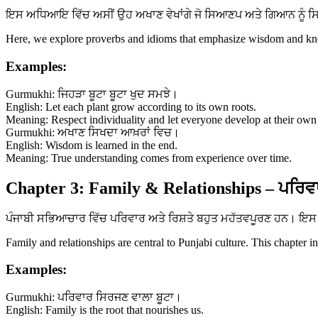
ਇਸ ਅਧਿਆਇ ਵਿੱਚ ਅਸੀਂ ਉਹ ਅਖਾਣ ਵੇਖਾਂਗੇ ਜੋ ਸਿਆਣਪ ਅਤੇ ਗਿਆਨ ਨੂੰ ਸਿਖਾਉ
Here, we explore proverbs and idioms that emphasize wisdom and know
Examples:
Gurmukhi: ਜਿਹੜਾ ਬੂਟਾ ਬੂਟਾ ਖੁਦ ਸਮਝੇ।
English: Let each plant grow according to its own roots.
Meaning: Respect individuality and let everyone develop at their own
Gurmukhi: ਅਖਾਣ ਸਿਖਦਾ ਆਖ਼ਰਾਂ ਵਿਚ।
English: Wisdom is learned in the end.
Meaning: True understanding comes from experience over time.
Chapter 3: Family & Relationships – ਪਰਿਵਾ
ਪੰਜਾਬੀ ਸਭਿਆਚਾਰ ਵਿੱਚ ਪਰਿਵਾਰ ਅਤੇ ਰਿਸ਼ਤੇ ਬਹੁਤ ਮਹੱਤਵਪੂਰਣ ਹਨ। ਇਸ ਅ
Family and relationships are central to Punjabi culture. This chapter i
Examples:
Gurmukhi: ਪਰਿਵਾਰ ਸਿਰਜਣ ਵਾਲਾ ਬੂਟਾ।
English: Family is the root that nourishes us.