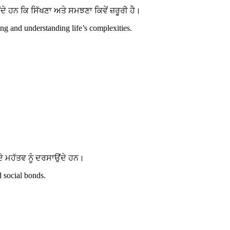
ਹਨ ਕਿ ਸਿੱਖਣਾ ਅਤੇ ਸਮਝਣਾ ਕਿਵੇਂ ਜ਼ਰੂਰੀ ਹੈ।
g and understanding life’s complexities.
 ਮਹੱਤਵ ਨੂੰ ਦਰਸਾਉਂਦੇ ਹਨ।
d social bonds.