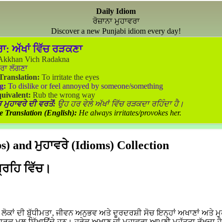
Daily Idiom
ਰੋਜ਼ਾਨਾ ਮੁਹਾਵਰਾ
Discover a new Punjabi idiom every day!
ਰਾ:
ਅੱਖਾਂ ਵਿੱਚ ਰੜਕਣਾ
kkhan Vich Radakna
ਰਾ ਲੱਗਣਾ
 Translation:
To irritate the eyes
g:
To dislike or feel annoyed by someone/something
uivalent:
Rub the wrong way
 ਮੁਹਾਵਰੇ ਦੀ ਵਰਤੋਂ:
ਉਹ ਹਰ ਵੇਲੇ ਅੱਖਾਂ ਵਿੱਚ ਰੜਕਦਾ ਰਹਿੰਦਾ ਹੈ।
e Translation (English):
He always irritates/provokes her.
) and ਮੁਹਾਵਰੇ (Idioms) Collection
ਗ੍ਰਹਿ ਵਿੱਚ।
ਕਾਂ ਦੀ ਬੁੱਧੀਮਤਾ, ਜੀਵਨ ਅਨੁਭਵ ਅਤੇ ਦੂਰਦਰਸ਼ੀ ਸੋਚ ਇਨ੍ਹਾਂ ਅਖਾਣਾਂ ਅਤੇ ਮੁ
ਵਾਰਕ ਮੂਲ ਸਿੱਖਾਉਂਦੇ ਹਨ। ਹਰੇਕ ਅਖਾਣ ਜਾਂ ਮੁਹਾਵਰਾ ਆਪਣੀ ਮਹੱਤਤਾ ਰੱਖਦਾ ਹ