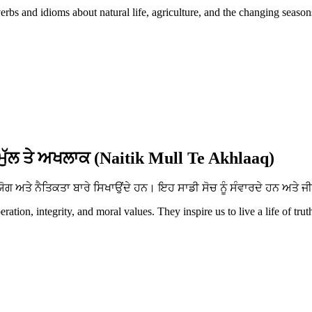
erbs and idioms about natural life, agriculture, and the changing season
ਮੁੱਲ ਤੇ ਅਖਲਾਕ (Naitik Mull Te Akhlaaq)
ਅਤੇ ਨੈਤਿਕਤਾ ਬਾਰੇ ਸਿਖਾਉਂਦੇ ਹਨ। ਇਹ ਸਾਡੀ ਸੋਚ ਨੂੰ ਸੰਵਾਰਦੇ ਹਨ ਅਤੇ ਜੀ
tion, integrity, and moral values. They inspire us to live a life of trut