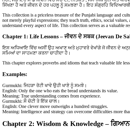
ਸਿੱਖਣਾ ਹੈ ਅਤੇ ਜੀਵਨ ਦੇ ਹਰ ਪਹਲੂ ਨੂੰ ਸਮਝਣਾ ਹੈ। ਇਹ ਸੰਗ੍ਰਹਿ ਵਿਦਿਆਰਥੀ
This collection is a priceless treasure of the Punjabi language and cul
not merely playful expressions; they teach truth, ethics, social values
understand every aspect of life. This collection serves as a valuable 
Chapter 1: Life Lessons – ਜੀਵਨ ਦੇ ਸਬਕ (Jeevan De S
ਇਸ ਅਧਿਆਇ ਵਿੱਚ ਅਸੀਂ ਉਹ ਅਖਾਣ ਅਤੇ ਮੁਹਾਵਰੇ ਵੇਖਾਂਗੇ ਜੋ ਜੀਵਨ ਦੇ ਅਨੁ
ਸਮਿਆਂ ਦਾ ਸਾਹਮਣਾ ਕਰਨਾ ਚਾਹੀਦਾ ਹੈ।
This chapter explores proverbs and idioms that teach valuable life le
Examples:
Gurmukhi: ਜਿਹੜਾ ਰੋਟੀ ਖਾਵੇ ਉਹੀ ਖਾਣੇ ਨੂੰ ਸਮਝੇ।
English: Only the one who eats the bread understands its value.
Meaning: True understanding comes from experience.
Gurmukhi: ਸੌ ਚੋਟੀ ਤੇ ਇੱਕ ਚਾਲ।
English: One clever move outweighs a hundred struggles.
Meaning: Intelligence and strategy can overcome difficulties more tha
Chapter 2: Wisdom & Knowledge – ਗਿਆਨ