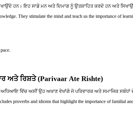
ਂਦੇ ਹਨ। ਇਹ ਸਾਡੇ ਮਨ ਅਤੇ ਦਿਮਾਗ ਨੂੰ ਉਤਸ਼ਾਹਿਤ ਕਰਦੇ ਹਨ ਅਤੇ ਸਿਖਾਉਂਦੇ 
ledge. They stimulate the mind and teach us the importance of learnin
 pace.
ਰ ਅਤੇ ਰਿਸ਼ਤੇ (Parivaar Ate Rishte)
ਧਿਆਇ ਵਿੱਚ ਅਸੀਂ ਉਹ ਅਖਾਣ ਵੇਖਾਂਗੇ ਜੋ ਪਰਿਵਾਰਕ ਅਤੇ ਸਮਾਜਿਕ ਸਬੰਧਾਂ ਦੇ
ncludes proverbs and idioms that highlight the importance of familial an