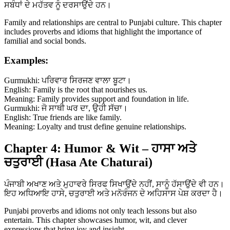
ਸਬੰਧਾਂ ਦੇ ਮਹੱਤਵ ਨੂੰ ਦਰਸਾਉਂਦੇ ਹਨ।
Family and relationships are central to Punjabi culture. This chapter
includes proverbs and idioms that highlight the importance of
familial and social bonds.
Examples:
Gurmukhi: ਪਰਿਵਾਰ ਸਿਰਜਣ ਵਾਲਾ ਬੂਟਾ।
English: Family is the root that nourishes us.
Meaning: Family provides support and foundation in life.
Gurmukhi: ਜੋ ਸਾਥੀ ਘਰ ਦਾ, ਉਹੀ ਸੱਚਾ।
English: True friends are like family.
Meaning: Loyalty and trust define genuine relationships.
Chapter 4: Humor & Wit – ਹਾਸਾ ਅਤੇ
ਚਤੁਰਾਈ (Hasa Ate Chaturai)
ਪੰਜਾਬੀ ਅਖਾਣ ਅਤੇ ਮੁਹਾਵਰੇ ਸਿਰਫ ਸਿਖਾਉਂਦੇ ਨਹੀਂ, ਸਾਨੂੰ ਹੱਸਾਉਂਦੇ ਵੀ ਹਨ।
ਇਹ ਅਧਿਆਇ ਹਾਸੇ, ਚਤੁਰਾਈ ਅਤੇ ਮਨੋਰੰਜਨ ਦੇ ਅਹਿਸਾਸ ਪੇਸ਼ ਕਰਦਾ ਹੈ।
Punjabi proverbs and idioms not only teach lessons but also
entertain. This chapter showcases humor, wit, and clever
expressions that bring joy and insight.