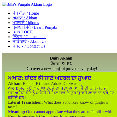
ਮੁੱਖ ਪੰਨਾ / Home
ਅਖਾਣ / Akhan
ਮੁਹਾਵਰੇ / Idioms
ਪੰਜਾਬੀ ਸਿੱਖੋ / Learn Punjabi
ਪੰਜਾਬੀ OCR
ਲਿੰਕਸ / Connections
ਸਾਡੇ ਬਾਰੇ / About Us
ਸੰਪਰਕ / Contact Us
Daily Akhan
ਰੋਜ਼ਾਨਾ ਅਖਾਣ
Discover a new Punjabi proverb every day!
ਅਖਾਣ:
ਬਾਂਦਰ ਕੀ ਜਾਣੇ ਅਦਰਕ ਦਾ ਸੁਆਦ
Akhan:
Bandar Ki Jaane Adrak Da Swaad
ਅਰਥ:
ਜਦ ਕੋਈ ਘਟੀਆ ਦਰਜੇ ਦਾ ਬੰਦਾ ਵਧੀਆ ਸ਼ੈ ਦੀ ਚਾਹ ਕਰੇ ਜਾਂ
ਜਦ ਅਜਿਹੇ ਬੰਦੇ ਨੂੰ ਅਜੇਹੀ ਸ਼ੈ ਮਿਲ ਜਾਵੇ ਤੇ ਉਹ ਉਹਦੀ ਕਦਰ ਨਾ ਕਰੇ, ਤਾਂ
ਕਹਿੰਦੇ ਹਨ।
Literal Translation:
What does a monkey know of ginger’s
taste?
Meaning:
One cannot appreciate what they are unfamiliar with.
Eng. Equivalent:
Casting pearls before swine.