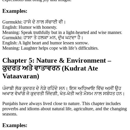
Examples:
Gurmukhi: ਹਾਸੇ ਦੇ ਨਾਲ ਸੱਚਾਈ ਵੀ।
English: Humor with honesty.
Meaning: Speak truthfully but in a light-hearted and wise manner.
Gurmukhi: ਹਾਸਾ ਤੇ ਹਲਕਾ ਮਨ, ਦੁੱਖ ਘਟਦਾ ਹੈ।
English: A light heart and humor lessen sorrow.
Meaning: Laughter helps cope with life’s difficulties.
Chapter 5: Nature & Environment –
ਕੁਦਰਤ ਅਤੇ ਵਾਤਾਵਰਨ (Kudrat Ate
Vataavaran)
ਪੰਜਾਬੀ ਲੋਕ ਕੁਦਰਤ ਦੇ ਨੇੜੇ ਰਹਿੰਦੇ ਸਨ। ਇਸ ਅਧਿਆਇ ਵਿੱਚ ਅਸੀਂ ਉਹ
ਅਖਾਣ ਵੇਖਾਂਗੇ ਜੋ ਕੁਦਰਤੀ ਜਿੰਦਗੀ, ਖੇਤ-ਖੇਤੀ ਅਤੇ ਮੌਸਮ ਨਾਲ ਸਬੰਧਤ ਹਨ।
Punjabis have always lived close to nature. This chapter includes
proverbs and idioms about natural life, agriculture, and the changing
seasons.
Examples: