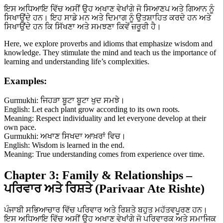
ਇਸ ਅਧਿਆਇ ਵਿੱਚ ਅਸੀਂ ਉਹ ਅਖਾਣ ਵੇਖਾਂਗੇ ਜੋ ਸਿਆਣਪ ਅਤੇ ਗਿਆਨ ਨੂੰ
ਸਿਖਾਉਂਦੇ ਹਨ। ਇਹ ਸਾਡੇ ਮਨ ਅਤੇ ਦਿਮਾਗ ਨੂੰ ਉਤਸ਼ਾਹਿਤ ਕਰਦੇ ਹਨ ਅਤੇ
ਸਿਖਾਉਂਦੇ ਹਨ ਕਿ ਸਿੱਖਣਾ ਅਤੇ ਸਮਝਣਾ ਕਿਵੇਂ ਜ਼ਰੂਰੀ ਹੈ।
Here, we explore proverbs and idioms that emphasize wisdom and
knowledge. They stimulate the mind and teach us the importance of
learning and understanding life’s complexities.
Examples:
Gurmukhi: ਜਿਹੜਾ ਬੂਟਾ ਬੂਟਾ ਖੁਦ ਸਮਝੇ।
English: Let each plant grow according to its own roots.
Meaning: Respect individuality and let everyone develop at their
own pace.
Gurmukhi: ਅਖਾਣ ਸਿਖਦਾ ਆਖ਼ਰਾਂ ਵਿਚ।
English: Wisdom is learned in the end.
Meaning: True understanding comes from experience over time.
Chapter 3: Family & Relationships –
ਪਰਿਵਾਰ ਅਤੇ ਰਿਸ਼ਤੇ (Parivaar Ate Rishte)
ਪੰਜਾਬੀ ਸਭਿਆਚਾਰ ਵਿੱਚ ਪਰਿਵਾਰ ਅਤੇ ਰਿਸ਼ਤੇ ਬਹੁਤ ਮਹੱਤਵਪੂਰਣ ਹਨ।
ਇਸ ਅਧਿਆਇ ਵਿੱਚ ਅਸੀਂ ਉਹ ਅਖਾਣ ਵੇਖਾਂਗੇ ਜੋ ਪਰਿਵਾਰਕ ਅਤੇ ਸਮਾਜਿਕ