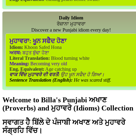
Daily Idiom
ਰੋਜ਼ਾਨਾ ਮੁਹਾਵਰਾ
Discover a new Punjabi idiom every day!
ਮੁਹਾਵਰਾ:
ਖੂਨ ਸਫੈਦ ਹੋਣਾ
Idiom:
Khoon Safed Hona
ਅਰਥ:
ਬਹੁਤ ਬੁੱਢਾ ਹੋਣਾ
Literal Translation:
Blood turning white
Meaning:
Becoming very old
Eng. Equivalent:
Age catching up
ਵਾਕ ਵਿੱਚ ਮੁਹਾਵਰੇ ਦੀ ਵਰਤੋਂ:
ਉਹ ਖੂਨ ਸਫੈਦ ਹੋ ਗਿਆ।
Sentence Translation (English):
He was scared stiff.
Welcome to Billa's Punjabi ਅਖਾਣ
(Proverbs) and ਮੁਹਾਵਰੇ (Idioms) Collection
ਸਵਾਗਤ ਹੈ ਬਿੱਲੇ ਦੇ ਪੰਜਾਬੀ ਅਖਾਣ ਅਤੇ ਮੁਹਾਵਰੇ
ਸੰਗ੍ਰਹਿ ਵਿੱਚ।