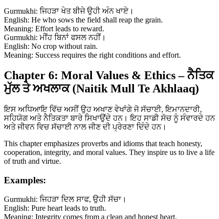
Gurmukhi: ਜਿਹੜਾ ਖੇਤ ਬੀਜੇ ਉਹੀ ਅੰਨ ਖਾਏ।
English: He who sows the field shall reap the grain.
Meaning: Effort leads to reward.
Gurmukhi: ਮੀਂਹ ਬਿਨਾਂ ਫਸਲ ਨਹੀਂ।
English: No crop without rain.
Meaning: Success requires the right conditions and effort.
Chapter 6: Moral Values & Ethics – ਨੈਤਿਕ
ਮੁੱਲ ਤੇ ਅਖਲਾਕ (Naitik Mull Te Akhlaaq)
ਇਸ ਅਧਿਆਇ ਵਿੱਚ ਅਸੀਂ ਉਹ ਅਖਾਣ ਵੇਖਾਂਗੇ ਜੋ ਸੱਚਾਈ, ਇਮਾਨਦਾਰੀ,
ਸਹਿਯੋਗ ਅਤੇ ਨੈਤਿਕਤਾ ਬਾਰੇ ਸਿਖਾਉਂਦੇ ਹਨ। ਇਹ ਸਾਡੀ ਸੋਚ ਨੂੰ ਸੰਵਾਰਦੇ ਹਨ
ਅਤੇ ਜੀਵਨ ਵਿਚ ਸੱਚਾਈ ਨਾਲ ਜੀਣ ਦੀ ਪ੍ਰੇਰਣਾ ਦਿੰਦੇ ਹਨ।
This chapter emphasizes proverbs and idioms that teach honesty,
cooperation, integrity, and moral values. They inspire us to live a life
of truth and virtue.
Examples:
Gurmukhi: ਜਿਹੜਾ ਦਿਲ ਸਾਫ, ਉਹੀ ਸੱਚਾ।
English: Pure heart leads to truth.
Meaning: Integrity comes from a clean and honest heart.