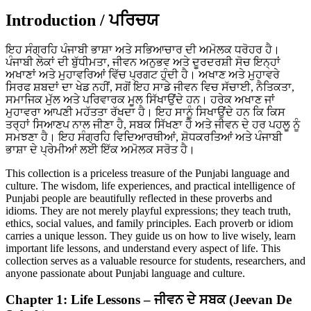
Introduction / ਪਰਿਚਯ
ਇਹ ਸੰਗ੍ਰਹਿ ਪੰਜਾਬੀ ਭਾਸ਼ਾ ਅਤੇ ਸਭਿਆਚਾਰ ਦੀ ਅਮੋਲਕ ਧਰੋਹਰ ਹੈ।
ਪੰਜਾਬੀ ਲੋਕਾਂ ਦੀ ਬੁੱਧੀਮਤਾ, ਜੀਵਨ ਅਨੁਭਵ ਅਤੇ ਦੂਰਦਰਸ਼ੀ ਸੋਚ ਇਨ੍ਹਾਂ
ਅਖਾਣਾਂ ਅਤੇ ਮੁਹਾਵਰਿਆਂ ਵਿੱਚ ਪ੍ਰਗਟ ਹੁੰਦੀ ਹੈ। ਅਖਾਣ ਅਤੇ ਮੁਹਾਵਰੇ
ਸਿਰਫ ਸ਼ਬਦਾਂ ਦਾ ਖੇਡ ਨਹੀਂ, ਸਗੋਂ ਇਹ ਸਾਡੇ ਜੀਵਨ ਵਿਚ ਸੱਚਾਈ, ਨੈਤਿਕਤਾ,
ਸਮਾਜਿਕ ਮੁੱਲ ਅਤੇ ਪਰਿਵਾਰਕ ਮੂਲ ਸਿੱਖਾਉਂਦੇ ਹਨ। ਹਰੇਕ ਅਖਾਣ ਜਾਂ
ਮੁਹਾਵਰਾ ਆਪਣੀ ਮਹੱਤਤਾ ਰੱਖਦਾ ਹੈ। ਇਹ ਸਾਨੂੰ ਸਿਖਾਉਂਦੇ ਹਨ ਕਿ ਕਿਸ
ਤਰ੍ਹਾਂ ਸਿਆਣਪ ਨਾਲ ਜੀਣਾ ਹੈ, ਸਬਕ ਸਿੱਖਣਾ ਹੈ ਅਤੇ ਜੀਵਨ ਦੇ ਹਰ ਪਹਲੂ ਨੂੰ
ਸਮਝਣਾ ਹੈ। ਇਹ ਸੰਗ੍ਰਹਿ ਵਿਦਿਆਰਥੀਆਂ, ਸ਼ੋਧਕਰਤਿਆਂ ਅਤੇ ਪੰਜਾਬੀ
ਭਾਸ਼ਾ ਦੇ ਪ੍ਰੇਮੀਆਂ ਲਈ ਇੱਕ ਅਮੋਲਕ ਸਰੋਤ ਹੈ।
This collection is a priceless treasure of the Punjabi language and
culture. The wisdom, life experiences, and practical intelligence of
Punjabi people are beautifully reflected in these proverbs and
idioms. They are not merely playful expressions; they teach truth,
ethics, social values, and family principles. Each proverb or idiom
carries a unique lesson. They guide us on how to live wisely, learn
important life lessons, and understand every aspect of life. This
collection serves as a valuable resource for students, researchers, and
anyone passionate about Punjabi language and culture.
Chapter 1: Life Lessons – ਜੀਵਨ ਦੇ ਸਬਕ (Jeevan De