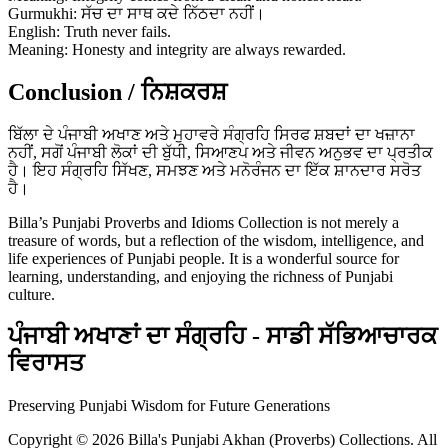
Gurmukhi: ਸੱਚ ਦਾ ਸਾਥ ਕਦੇ ਨਿੱਠਦਾ ਨਹੀਂ।
English: Truth never fails.
Meaning: Honesty and integrity are always rewarded.
Conclusion / ਨਿਸ਼ਕਰਸ਼
ਬਿੱਲਾ ਦੇ ਪੰਜਾਬੀ ਅਖਾਣ ਅਤੇ ਮੁਹਾਵਰੇ ਸੰਗ੍ਰਹਿ ਸਿਰਫ ਸ਼ਬਦਾਂ ਦਾ ਖਜ਼ਾਨਾ
ਨਹੀਂ, ਸਗੋਂ ਪੰਜਾਬੀ ਲੋਕਾਂ ਦੀ ਬੁੱਧੀ, ਸਿਆਣਪ ਅਤੇ ਜੀਵਨ ਅਨੁਭਵ ਦਾ ਪ੍ਰਤੀਕ
ਹੈ। ਇਹ ਸੰਗ੍ਰਹਿ ਸਿੱਖਣ, ਸਮਝਣ ਅਤੇ ਮਨੋਰੰਜਨ ਦਾ ਇੱਕ ਸ਼ਾਨਦਾਰ ਸਰੋਤ
ਹੈ।
Billa’s Punjabi Proverbs and Idioms Collection is not merely a
treasure of words, but a reflection of the wisdom, intelligence, and
life experiences of Punjabi people. It is a wonderful source for
learning, understanding, and enjoying the richness of Punjabi
culture.
ਪੰਜਾਬੀ ਅਖਾਣਾਂ ਦਾ ਸੰਗ੍ਰਹਿ - ਸਾਡੀ ਸੱਭਿਆਚਾਰਕ
ਵਿਰਾਸਤ
Preserving Punjabi Wisdom for Future Generations
Copyright © 2026 Billa's Punjabi Akhan (Proverbs) Collections. All