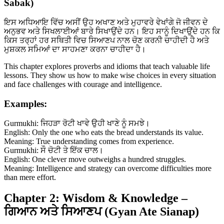
Sabak)
ਇਸ ਅਧਿਆਇ ਵਿੱਚ ਅਸੀਂ ਉਹ ਅਖਾਣ ਅਤੇ ਮੁਹਾਵਰੇ ਵੇਖਾਂਗੇ ਜੋ ਜੀਵਨ ਦੇ
ਅਨੁਭਵ ਅਤੇ ਸਿਖਲਾਈਆਂ ਬਾਰੇ ਸਿਖਾਉਂਦੇ ਹਨ। ਇਹ ਸਾਨੂੰ ਦਿਖਾਉਂਦੇ ਹਨ ਕਿ
ਕਿਸ ਤਰ੍ਹਾਂ ਹਰ ਸਥਿਤੀ ਵਿਚ ਸਿਆਣਪ ਨਾਲ ਚੋਣ ਕਰਨੀ ਚਾਹੀਦੀ ਹੈ ਅਤੇ
ਮੁਸ਼ਕਲ ਸਮਿਆਂ ਦਾ ਸਾਹਮਣਾ ਕਰਨਾ ਚਾਹੀਦਾ ਹੈ।
This chapter explores proverbs and idioms that teach valuable life
lessons. They show us how to make wise choices in every situation
and face challenges with courage and intelligence.
Examples:
Gurmukhi: ਜਿਹੜਾ ਰੋਟੀ ਖਾਵੇ ਉਹੀ ਖਾਣੇ ਨੂੰ ਸਮਝੇ।
English: Only the one who eats the bread understands its value.
Meaning: True understanding comes from experience.
Gurmukhi: ਸੌ ਚੋਟੀ ਤੇ ਇੱਕ ਚਾਲ।
English: One clever move outweighs a hundred struggles.
Meaning: Intelligence and strategy can overcome difficulties more
than mere effort.
Chapter 2: Wisdom & Knowledge –
ਗਿਆਨ ਅਤੇ ਸਿਆਣਪ (Gyan Ate Sianap)